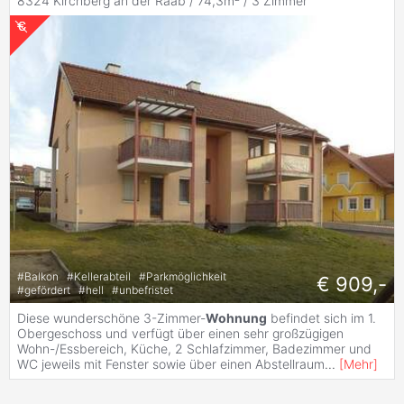
8324 Kirchberg an der Raab / 74,3m² /
3 Zimmer
#
Balkon
#
Kellerabteil
#
Parkmöglichkeit
€ 909,-
#
gefördert
#
hell
#
unbefristet
Diese wunderschöne 3-Zimmer-
Wohnung
befindet sich im 1.
Obergeschoss und verfügt über einen sehr großzügigen
Wohn-/Essbereich, Küche, 2 Schlafzimmer, Badezimmer und
WC jeweils mit Fenster sowie über einen Abstellraum
...
[
Mehr
]