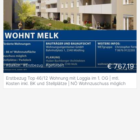
€ 767,19
#
Balkon
#
Erstbezug
#
gefördert
Erstbezug Top 46/12 Wohnung mit Loggia im 1. OG | mtl.
Kosten inkl. BK und Stellplätze | NÖ Wohnzuschuss möglich