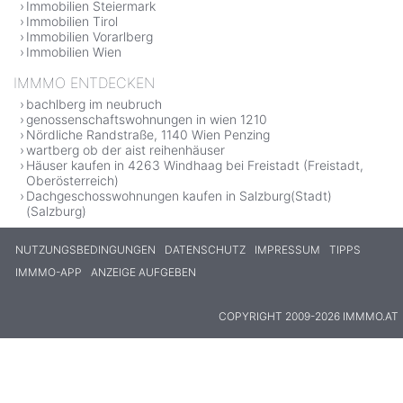
Immobilien Steiermark
Immobilien Tirol
Immobilien Vorarlberg
Immobilien Wien
IMMMO ENTDECKEN
bachlberg im neubruch
genossenschaftswohnungen in wien 1210
Nördliche Randstraße, 1140 Wien Penzing
wartberg ob der aist reihenhäuser
Häuser kaufen in 4263 Windhaag bei Freistadt (Freistadt,
Oberösterreich)
Dachgeschosswohnungen kaufen in Salzburg(Stadt)
(Salzburg)
NUTZUNGSBEDINGUNGEN
DATENSCHUTZ
IMPRESSUM
TIPPS
IMMMO-APP
ANZEIGE AUFGEBEN
COPYRIGHT 2009-2026 IMMMO.AT