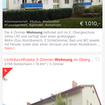
#
Genossenschaft
#
Balkon
#
Kellerabteil
€ 1.010,-
#
Parkmöglichkeit
#
gefördert
#
unbefristet
Die 4-Zimmer-
Wohnung
befindet sich im 2. Obergeschoss
(ohne Lift) und verfügt über einen großzügigen
Wohn-/Ess-/Kochbereich, 3 Schlafzimmer, Bad und WC jeweils
mit Fenster sowie über einen Vorraum und einen Abstellraum.
...
[
Mehr
]
Lichtdurchflutete 3-Zimmer-
Wohnung
im Obergeschoss mit Balkon - geförderte
8786 Rottenmann / 74,9m² /
3 Zimmer