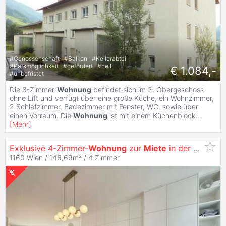
#
Genossenschaft
#
Balkon
#
Kellerabteil
#
Parkmöglichkeit
#
gefördert
#
hell
€ 1.084,-
#
unbefristet
Die 3-Zimmer-
Wohnung
befindet sich im 2. Obergeschoss
ohne Lift und verfügt über eine große Küche, ein Wohnzimmer,
2 Schlafzimmer, Badezimmer mit Fenster, WC, sowie über
einen Vorraum. Die
Wohnung
ist mit einem Küchenblock
...
[
Mehr
]
Exklusive 4-Zimmer-
Wohnung
zur
Miete
in der Residenz-Brunnenmarkt
1160 Wien / 146,69m² /
4 Zimmer