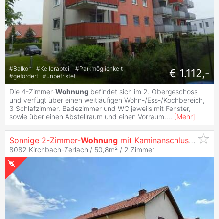
#
Balkon
#
Kellerabteil
#
Parkmöglichkeit
€ 1.112,-
#
gefördert
#
unbefristet
Die 4-Zimmer-
Wohnung
befindet sich im 2. Obergeschoss
und verfügt über einen weitläufigen Wohn-/Ess-/Kochbereich,
3 Schlafzimmer, Badezimmer und WC jeweils mit Fenster,
sowie über einen Abstellraum und einen Vorraum.
...
[
Mehr
]
Sonnige 2-Zimmer-
Wohnung
mit Kaminanschluss, Balkon und Carportparkplatz - geförderte
8082 Kirchbach-Zerlach / 50,8m² /
2 Zimmer