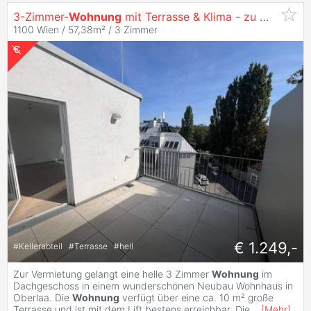
3-Zimmer-
Wohnung
mit Terrasse & Klima - zu
mieten
in
1100 Wien / 57,38m² /
3 Zimmer
€ 1.249,-
#
Kellerabteil
#
Terrasse
#
hell
Zur Vermietung gelangt eine helle 3 Zimmer
Wohnung
im
Dachgeschoss in einem wunderschönen Neubau Wohnhaus in
Oberlaa. Die
Wohnung
verfügt über eine ca. 10 m² große
Terrasse und ist mit dem Lift bestens erreichbar. Die
...
[
Mehr
]