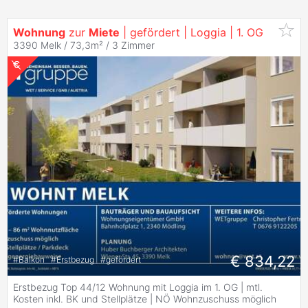
Wohnung
zur
Miete
| gefördert | Loggia | 1. OG
3390 Melk / 73,3m² /
3 Zimmer
€ 834,22
#
Balkon
#
Erstbezug
#
gefördert
Erstbezug Top 44/12 Wohnung mit Loggia im 1. OG | mtl.
Kosten inkl. BK und Stellplätze | NÖ Wohnzuschuss möglich