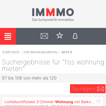
STARTSEITE
›
FISS WOHNUNG MIETEN
›
SEITE 9
Suchergebnisse für "fiss wohnung
mieten"
97 bis 108 von mehr als 120
Suchagent
Lichtdurchflutete 3-Zimmer-
Wohnung
mit Balkon und Carportparkplatz - geförderte