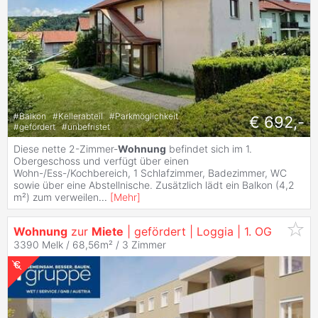
#
Balkon
#
Kellerabteil
#
Parkmöglichkeit
€ 692,-
#
gefördert
#
unbefristet
Diese nette 2-Zimmer-
Wohnung
befindet sich im 1.
Obergeschoss und verfügt über einen
Wohn-/Ess-/Kochbereich, 1 Schlafzimmer, Badezimmer, WC
sowie über eine Abstellnische. Zusätzlich lädt ein Balkon (4,2
m²) zum verweilen
...
[
Mehr
]
Wohnung
zur
Miete
| gefördert | Loggia | 1. OG
3390 Melk / 68,56m² /
3 Zimmer