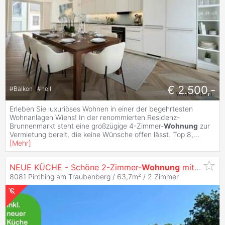
€ 2.500,-
#
Balkon
#
hell
Erleben Sie luxuriöses Wohnen in einer der begehrtesten
Wohnanlagen Wiens! In der renommierten Residenz-
Brunnenmarkt steht eine großzügige 4-Zimmer-
Wohnung
zur
Vermietung bereit, die keine Wünsche offen lässt. Top 8,
...
[
Mehr
]
NEUE KÜCHE - Schöne 2-Zimmer-
Wohnung
mit Balkon und Carportparkplatz - geförderte
8081 Pirching am Traubenberg / 63,7m² /
2 Zimmer