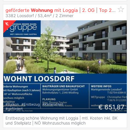
geförderte
Wohnung
mit Loggia | 2. OG | Top 22 |
Miet
3382 Loosdorf / 53,4m² /
2 Zimmer
#
Balkon
#
Erstbezug
#
Kellerabteil
€ 651,87
#
gefördert
Erstbezug schöne Wohnung mit Loggia | mtl. Kosten inkl. BK
und Stellplatz | NÖ Wohnzuschuss möglich