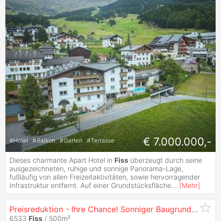
€ 7.000.000,-
#
Hotel
#
Balkon
#
Garten
#
Terrasse
Dieses charmante Apart Hotel in
Fiss
überzeugt durch seine
ausgezeichneten, ruhige und sonnige Panorama-Lage,
fußläufig von allen Freizeitaktivitäten, sowie hervorragender
Infrastruktur entfernt. Auf einer Grundstücksfläche
...
[
Mehr
]
Preisreduktion - Ihre Chance! Sonniger Baugrund in
Fiss
6533
Fiss
/ 500m²