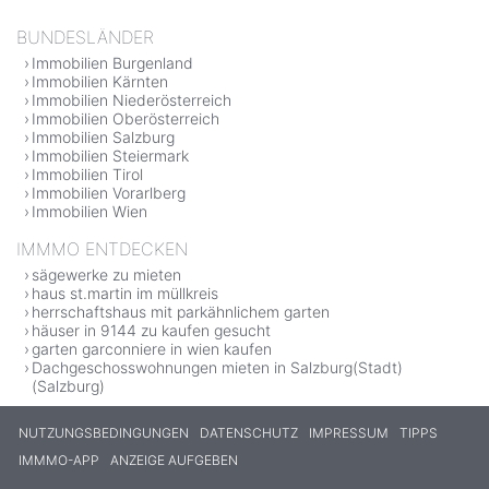
BUNDESLÄNDER
Immobilien Burgenland
Immobilien Kärnten
Immobilien Niederösterreich
Immobilien Oberösterreich
Immobilien Salzburg
Immobilien Steiermark
Immobilien Tirol
Immobilien Vorarlberg
Immobilien Wien
IMMMO ENTDECKEN
sägewerke zu mieten
haus st.martin im müllkreis
herrschaftshaus mit parkähnlichem garten
häuser in 9144 zu kaufen gesucht
garten garconniere in wien kaufen
Dachgeschosswohnungen mieten in Salzburg(Stadt)
(Salzburg)
NUTZUNGSBEDINGUNGEN
DATENSCHUTZ
IMPRESSUM
TIPPS
IMMMO-APP
ANZEIGE AUFGEBEN