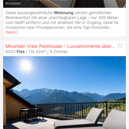
#
möbliert
Diese aussergewöhnliche
Wohnung
vereint gemütlichen
Wohnkomfort mit einer unschlagbaren Lage – nur 300 Meter
vom Skilift entfernt und mit direktem Ski-in-Zugang. Ideal für
Investoren oder Privatpersonen, die eine Top-Immobilie
...
[
Mehr
]
Mountain View Penthouse – Luxusmomente über den Alpen
6533
Fiss
/ 114,42m² /
4 Zimmer