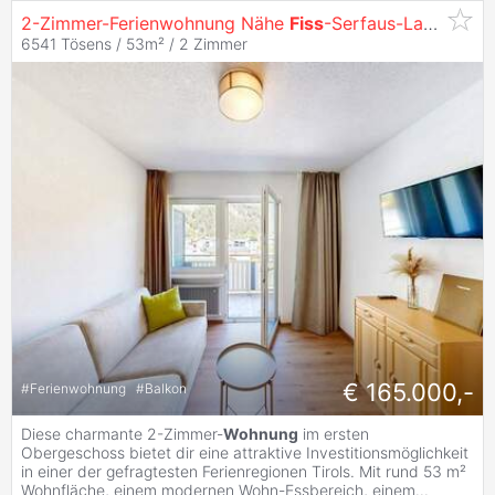
2-Zimmer-Ferienwohnung Nähe
Fiss
-Serfaus-Ladis zu verkaufen!
6541 Tösens / 53m² /
2 Zimmer
€ 165.000,-
#
Ferienwohnung
#
Balkon
Diese charmante 2-Zimmer-
Wohnung
im ersten
Obergeschoss bietet dir eine attraktive Investitionsmöglichkeit
in einer der gefragtesten Ferienregionen Tirols. Mit rund 53 m²
Wohnfläche, einem modernen Wohn-Essbereich, einem
...