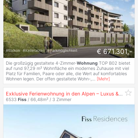
€ 671.301,-
#
Balkon
#
Kellerabteil
#
Parkmöglichkeit
Die großzügig gestaltete 4-Zimmer-
Wohnung
TOP B02 bietet
auf rund 97,29 m² Wohnfläche ein modernes Zuhause mit viel
Platz für Familien, Paare oder alle, die Wert auf komfortables
Wohnen legen. Der offen gestaltete Wohn-,
...
[
Mehr
]
Exklusive Ferienwohnung in den Alpen – Luxus & Komfort in den
6533
Fiss
/ 66,48m² /
3 Zimmer