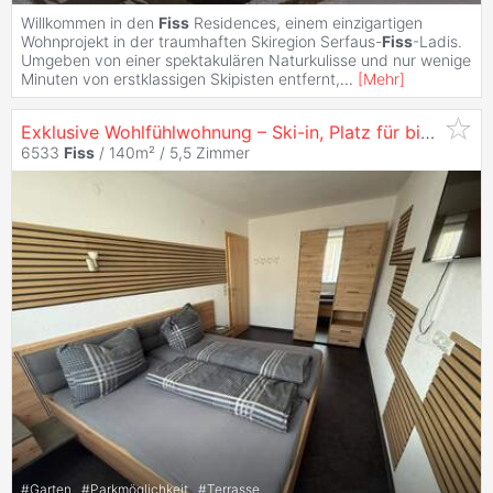
Willkommen in den
Fiss
Residences, einem einzigartigen
Wohnprojekt in der traumhaften Skiregion Serfaus-
Fiss
-Ladis.
Umgeben von einer spektakulären Naturkulisse und nur wenige
Minuten von erstklassigen Skipisten entfernt,
...
[
Mehr
]
Exklusive Wohlfühlwohnung – Ski-in, Platz für bis zu 10 Personen und 140 m² pure Renditechance in
6533
Fiss
/ 140m² /
5,5 Zimmer
#
Garten
#
Parkmöglichkeit
#
Terrasse