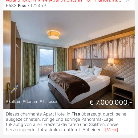
6533
Fiss
/ 1224m²
€ 7.000.000,-
#
Balkon
#
Garten
#
Terrasse
Dieses charmante Apart Hotel in
Fiss
überzeugt durch seine
ausgezeichneten, ruhige und sonnige Panorama-Lage,
fußläufig von allen Freizeitaktivitäten und Skiliften, sowie
hervorragender Infrastruktur entfernt. Auf einer
...
[
Mehr
]