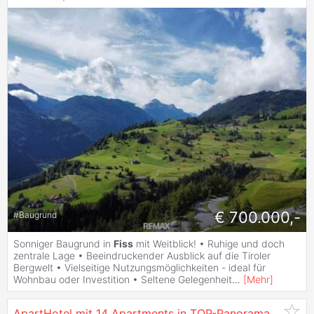
€ 700.000,-
#
Baugrund
Sonniger Baugrund in
Fiss
mit Weitblick! • Ruhige und doch
zentrale Lage • Beeindruckender Ausblick auf die Tiroler
Bergwelt • Vielseitige Nutzungsmöglichkeiten - ideal für
Wohnbau oder Investition • Seltene Gelegenheit
...
[
Mehr
]
ApartHotel mit 14 Apartments in TOP-Panorama-Ski-In/Ski-Out-Lage in