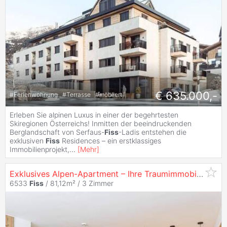
€ 635.000,-
#
Ferienwohnung
#
Terrasse
#
möbliert
Erleben Sie alpinen Luxus in einer der begehrtesten
Skiregionen Österreichs! Inmitten der beeindruckenden
Berglandschaft von Serfaus-
Fiss
-Ladis entstehen die
exklusiven
Fiss
Residences – ein erstklassiges
Immobilienprojekt,
...
[
Mehr
]
Exklusives Alpen-Apartment – Ihre Traumimmobilie in Serfaus-
6533
Fiss
/ 81,12m² /
3 Zimmer