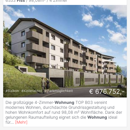
6533
Fiss
/ 98,08m² /
4 Zimmer
€ 676.752,-
#
Balkon
#
Kellerabteil
#
Parkmöglichkeit
Die großzügige 4-Zimmer-
Wohnung
TOP B03 vereint
modernes Wohnen, durchdachte Grundrissgestaltung und
hohen Wohnkomfort auf rund 98,08 m² Wohnfläche. Dank der
gelungenen Raumaufteilung eignet sich die
Wohnung
ideal
für
...
[
Mehr
]