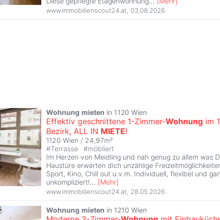
Diese gepflegte Etagenwohnung
...
[
Mehr
]
www.immobilienscout24.at
,
03.08.2026
Wohnung
mieten
in 1120 Wien
Effektiv geschnittene 1-Zimmer-
Wohnung
im 1
Bezirk, ALL IN
MIETE
!
1120 Wien / 24,97m²
#
Terrasse
#
möbliert
Im Herzen von Meidling und nah genug zu allem was D
Haustüre erwarten dich unzählige Freizeitmöglichkeite
Sport, Kino, Chill out u.v.m. Individuell, flexibel und ga
unkompliziert!
...
[
Mehr
]
www.immobilienscout24.at
,
28.05.2026
Wohnung
mieten
in 1210 Wien
Moderne 3-Zimmer-
Wohnung
mit Einbauküch