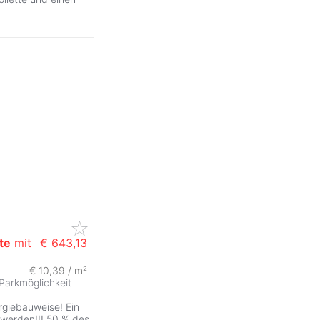
te
mit
€ 643,13
€ 10,39 / m²
Parkmöglichkeit
giebauweise! Ein
 werden!!! 50 % des