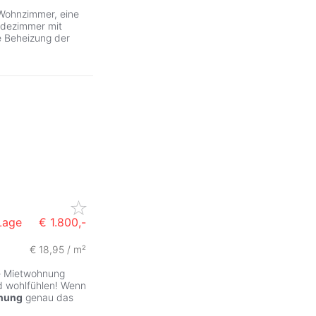
 Wohnzimmer, eine
adezimmer mit
e Beheizung der
Lage
€ 1.800,-
€ 18,95 / m²
ne Mietwohnung
d wohlfühlen! Wenn
nung
genau das