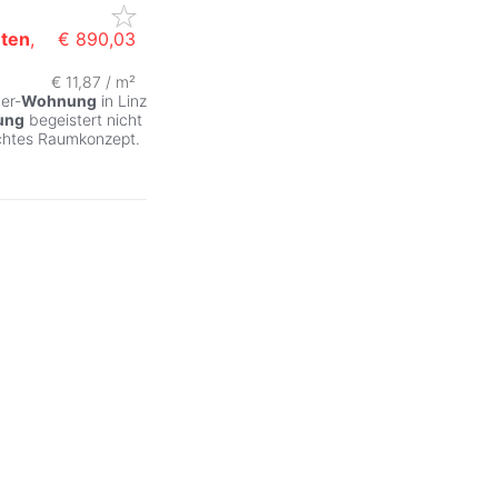
ten
,
€ 890,03
€ 11,87 / m²
er-
Wohnung
in Linz
ung
begeistert nicht
achtes Raumkonzept.