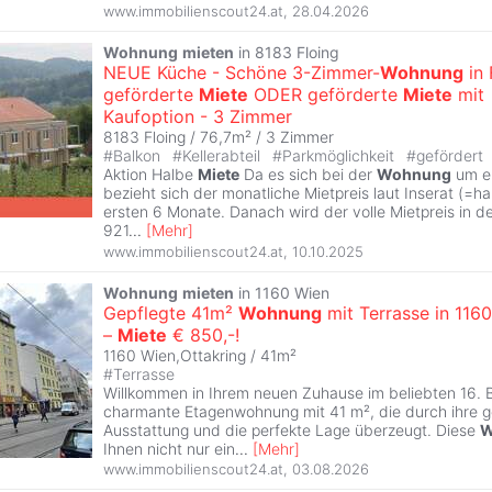
www.immobilienscout24.at
,
28.04.2026
Wohnung
mieten
in 8183 Floing
NEUE Küche - Schöne 3-Zimmer-
Wohnung
in 
geförderte
Miete
ODER geförderte
Miete
mit
Kaufoption - 3 Zimmer
8183 Floing / 76,7m² /
3 Zimmer
#
Balkon
#
Kellerabteil
#
Parkmöglichkeit
#
gefördert
Aktion Halbe
Miete
Da es sich bei der
Wohnung
um ei
bezieht sich der monatliche Mietpreis laut Inserat (=h
ersten 6 Monate. Danach wird der volle Mietpreis in d
921
...
[
Mehr
]
www.immobilienscout24.at
,
10.10.2025
Wohnung
mieten
in 1160 Wien
Gepflegte 41m²
Wohnung
mit Terrasse in 116
–
Miete
€ 850,-!
1160 Wien,Ottakring / 41m²
#
Terrasse
Willkommen in Ihrem neuen Zuhause im beliebten 16. B
charmante Etagenwohnung mit 41 m², die durch ihre g
Ausstattung und die perfekte Lage überzeugt. Diese
W
Ihnen nicht nur ein
...
[
Mehr
]
www.immobilienscout24.at
,
03.08.2026