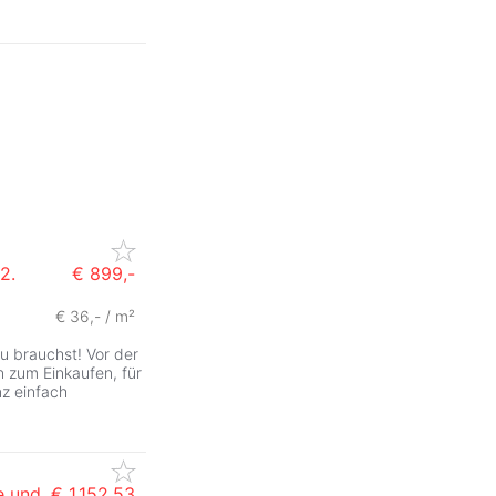
2.
€ 899,-
€ 36,- / m²
u brauchst! Vor der
n zum Einkaufen, für
nz einfach
e und
€ 1.152,53