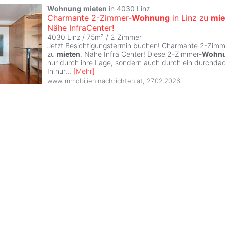
Wohnung
mieten
in 4030 Linz
Charmante 2-Zimmer-
Wohnung
in Linz zu
mie
Nähe InfraCenter!
4030 Linz / 75m² /
2 Zimmer
Jetzt Besichtigungstermin buchen! Charmante 2-Zimm
zu
mieten
, Nähe Infra Center! Diese 2-Zimmer-
Wohn
nur durch ihre Lage, sondern auch durch ein durchd
In nur
...
[
Mehr
]
www.immobilien.nachrichten.at
,
27.02.2026