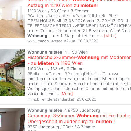
Aufzug in 1210 Wien zu
mieten
!
1210 Wien / 68,01m² /
3 Zimmer
#
Garten
#
Kellerabteil
#
Parkmöglichkeit
#
hell
OPEN HOUSE: Mi. 12.08.2026 von 12: 00 - 13: 00 Uh
TELEFONISCHE TERMINVEREINBARUNG MÖGLICH! Wil
neuen Zuhause im beliebten 21. Bezirk von Wien! Dies
Wohnung
in der 1. Etage bietet Ihnen
...
[
Mehr
]
www.immobilienscout24.at
,
06.08.2026
Wohnung
mieten
in 1190 Wien
Historische 3-Zimmer-
Wohnung
mit Modernem
- zu
Mieten
in 1190 Wien
1190 Wien / 133m² /
3 Zimmer
#
Balkon
#
Garten
#
Parkmöglichkeit
#
Terrasse
Inmitten der sanften Hänge am Leopoldsberg, umgeb
und nur einen Steinwurf von der Donau entfernt, liegt d
Wohnprojekt, das historischen Charme mit modernem
verbindet. Hier
...
[
Mehr
]
immobilien.derstandard.at
,
25.07.2026
Wohnung
mieten
in 8750 Judenburg
Geräumige 3-Zimmer-
Wohnung
mit Freifläche 
Obergeschoß in Judenburg zu
mieten
!
8750 Judenburg / 90m² /
3 Zimmer