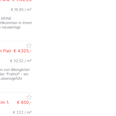
€ 16,95 / m²
r KEINE
lkommen in Ihrem
e neuwertige
 Flair
€ 4.325,-
€ 32,52 / m²
ZurÃ
en von Weingärten
er "Freihof" - ein
 Lebensgefühl
im 1.
€ 650,-
€ 7,22 / m²