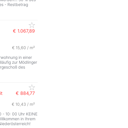
es - Restbetrag
€ 1.067,89
€ 15,60 / m²
rwohnung in einer
läufig zur Mödlinger
ergeschoß des
it
€ 884,77
€ 10,43 / m²
 - 10: 00 Uhr KEINE
lkommen in Ihrem
iederösterreich!