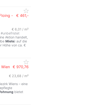
Floing -
€ 461,-
€ 6,01 / m²
#
unbefristet
ne Aktion handelt,
albe
Miete
) auf die
er Höhe von ca. €
0 Wien
€ 970,76
€ 23,68 / m²
ezirk Wiens – eine
epflegte
ohnung
bietet