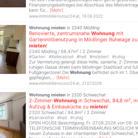
Finanzierungsbeitrages bei Abschluss des Mietvertrag
kann für
...
[
Mehr
]
www.immobilienscout24.at
,
19.09.2022
Wohnung
mieten
in 2340 Mödling
Renovierte, zentrumsnahe
Wohnung
mit
Gartenmitbenutzung in Mödlinger Ruhelage zu
mieten
!
2340 Mödling / 68,47m² /
2 Zimmer
#
Garten
#
Kellerabteil
#
hell
#
möbliert
#
ruhig
Zur Vermietung gelangt diese helle, sanierte, 2-Zimme
ruhigen Gasse direkt beim Mödlinger Stadtbad und fuß
Fußgängerzone! Die
Wohnung
befindet sich im 1. Ob
gepflegten,
...
[
Mehr
]
www.immobilienscout24.at
,
21.07.2026
Wohnung
mieten
in 2320 Schwechat
2-Zimmer-
Wohnung
in Schwechat, 84,8 m², m
Aufzug & Einbauküche zu
mieten
!
2320 Schwechat / 84,8m² /
2 Zimmer
#
barrierefrei
#
hell
#
ruhig
OPEN HOUSE Besichtigung: Fr. 07.08.2026 von 09: 00
TELEFONISCHE TERMINVEREINBARUNG MÖGLICH! Wil
neuen Zuhause in der charmanten Stadt Schwechat, N