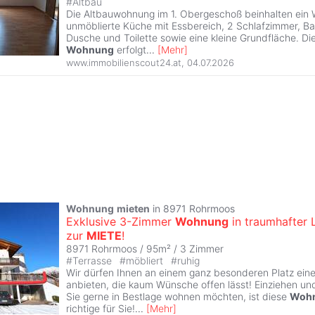
#
Altbau
Die Altbauwohnung im 1. Obergeschoß beinhalten ein
unmöblierte Küche mit Essbereich, 2 Schlafzimmer, B
Dusche und Toilette sowie eine kleine Grundfläche. Di
Wohnung
erfolgt
...
[
Mehr
]
www.immobilienscout24.at
,
04.07.2026
Wohnung
mieten
in 8971 Rohrmoos
Exklusive 3-Zimmer
Wohnung
in traumhafter 
zur
MIETE
!
8971 Rohrmoos / 95m² /
3 Zimmer
#
Terrasse
#
möbliert
#
ruhig
Wir dürfen Ihnen an einem ganz besonderen Platz ei
anbieten, die kaum Wünsche offen lässt! Einziehen un
Sie gerne in Bestlage wohnen möchten, ist diese
Woh
richtige für Sie!
...
[
Mehr
]