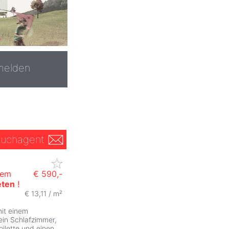
melden
uchagent
gem
€ 590,-
eten
!
€ 13,11 / m²
it einem
ein Schlafzimmer,
ilette und einen