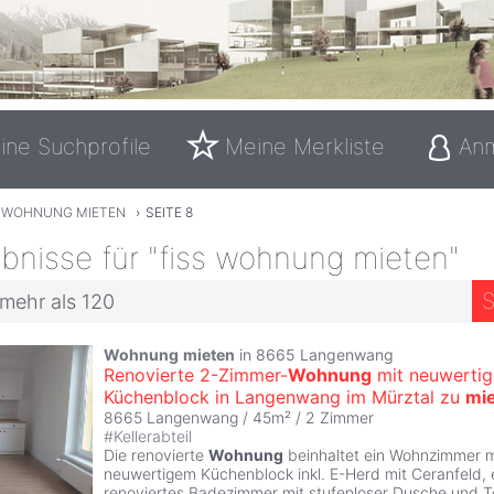
ine Suchprofile
Meine Merkliste
An
S WOHNUNG MIETEN
›
SEITE 8
bnisse für "fiss wohnung mieten"
S
 mehr als 120
Wohnung
mieten
in 8665 Langenwang
Renovierte 2-Zimmer-
Wohnung
mit neuwerti
Küchenblock in Langenwang im Mürztal zu
mi
8665 Langenwang / 45m² /
2 Zimmer
#
Kellerabteil
Die renovierte
Wohnung
beinhaltet ein Wohnzimmer m
neuwertigem Küchenblock inkl. E-Herd mit Ceranfeld, 
renoviertes Badezimmer mit stufenloser Dusche und To