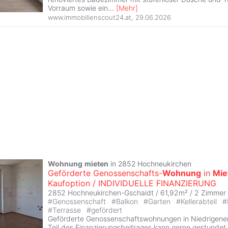
Vorraum sowie ein
...
[
Mehr
]
www.immobilienscout24.at
,
29.06.2026
Wohnung
mieten
in 2852 Hochneukirchen
Geförderte Genossenschafts-
Wohnung
in
Mie
Kaufoption / INDIVIDUELLE FINANZIERUNG
2852 Hochneukirchen-Gschaidt / 61,92m² /
2 Zimmer
#
Genossenschaft
#
Balkon
#
Garten
#
Kellerabteil
#
#
Terrasse
#
gefördert
Geförderte Genossenschaftswohnungen in Niedrigener
Teil des Finanzierungsbeitrages kann gerne gestundet