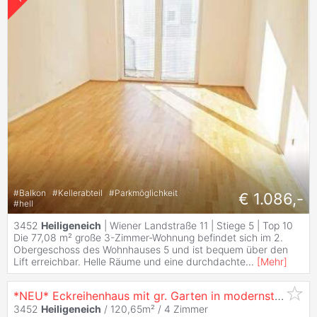
#
Balkon
#
Kellerabteil
#
Parkmöglichkeit
€ 1.086,-
#
hell
3452
Heiligeneich
| Wiener Landstraße 11 | Stiege 5 | Top 10
Die 77,08 m² große 3-Zimmer-Wohnung befindet sich im 2.
Obergeschoss des Wohnhauses 5 und ist bequem über den
Lift erreichbar. Helle Räume und eine durchdachte
...
[
Mehr
]
*NEU* Eckreihenhaus mit gr. Garten in modernster Ausstattung inkl. KÜCHE - PV & E-Ladestation vorbereitet
3452
Heiligeneich
/ 120,65m² /
4 Zimmer