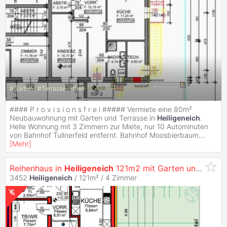
#
Garten
#
Terrasse
#
hell
#### P r o v i s i o n s f r e i ##### Vermiete eine 80m²
Neubauwohnung mit Garten und Terrasse in
Heiligeneich
.
Helle Wohnung mit 3 Zimmern zur Miete, nur 10 Autominuten
von Bahnhof Tullnerfeld entfernt. Bahnhof Moosbierbaum
...
[
Mehr
]
Reihenhaus in
Heiligeneich
121m2 mit Garten und Terrasse
3452
Heiligeneich
/ 121m² /
4 Zimmer