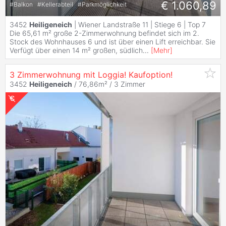
€ 1.060,89
#
Balkon
#
Kellerabteil
#
Parkmöglichkeit
3452
Heiligeneich
| Wiener Landstraße 11 | Stiege 6 | Top 7
Die 65,61 m² große 2-Zimmerwohnung befindet sich im 2.
Stock des Wohnhauses 6 und ist über einen Lift erreichbar. Sie
Verfügt über einen 14 m² großen, südlich
...
[
Mehr
]
3 Zimmerwohnung mit Loggia! Kaufoption!
3452
Heiligeneich
/ 76,86m² /
3 Zimmer