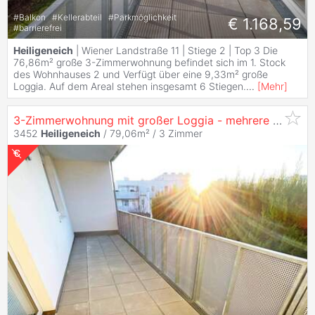
#
Balkon
#
Kellerabteil
#
Parkmöglichkeit
€ 1.168,59
#
barrierefrei
Heiligeneich
| Wiener Landstraße 11 | Stiege 2 | Top 3 Die
76,86m² große 3-Zimmerwohnung befindet sich im 1. Stock
des Wohnhauses 2 und Verfügt über eine 9,33m² große
Loggia. Auf dem Areal stehen insgesamt 6 Stiegen.
...
[
Mehr
]
3-Zimmerwohnung mit großer Loggia - mehrere Finanzierungsvarianten & Wohnzuschuss möglich!
3452
Heiligeneich
/ 79,06m² /
3 Zimmer