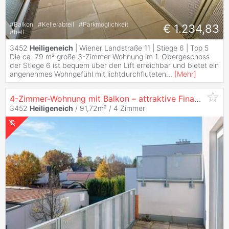
#
Balkon
#
Kellerabteil
#
Parkmöglichkeit
€ 1.234,83
#
hell
3452
Heiligeneich
| Wiener Landstraße 11 | Stiege 6 | Top 5
Die ca. 79 m² große 3-Zimmer-Wohnung im 1. Obergeschoss
der Stiege 6 ist bequem über den Lift erreichbar und bietet ein
angenehmes Wohngefühl mit lichtdurchfluteten
...
[
Mehr
]
4-Zimmer-Wohnung mit Balkon – attraktive Finanzierungsmodelle & Wohnzuschuss
3452
Heiligeneich
/ 91,72m² /
4 Zimmer