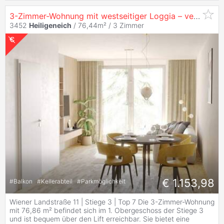
3-Zimmer-Wohnung mit westseitiger Loggia – verschiedene Finanzierungsvarianten & Wohnzuschuss
3452
Heiligeneich
/ 76,44m² /
3 Zimmer
€ 1.153,98
#
Balkon
#
Kellerabteil
#
Parkmöglichkeit
Wiener Landstraße 11 | Stiege 3 | Top 7 Die 3-Zimmer-Wohnung
mit 76,86 m² befindet sich im 1. Obergeschoss der Stiege 3
und ist bequem über den Lift erreichbar. Sie bietet eine