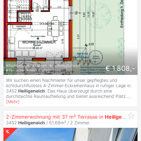
#
Reihenhaus
#
Garten
#
Parkmöglichkeit
€ 1.808,-
#
Terrasse
#
hell
#
ruhig
Wir suchen einen Nachmieter für unser gepflegtes und
lichtdurchflutetes 4-Zimmer-Eckreihenhaus in ruhiger Lage in
3452
Heiligeneich
. Das Haus überzeugt durch eine
durchdachte Raumaufteilung und bietet ausreichend Platz.
...
[
Mehr
]
2-Zimmerwohnung mit 37 m² Terrasse in
Heiligeneich
- 
3452
Heiligeneich
/ 61,68m² /
2 Zimmer