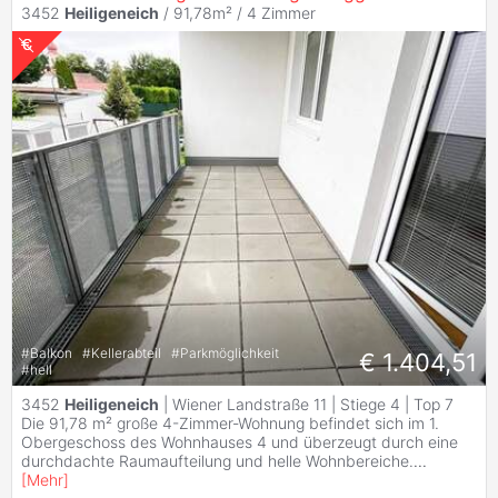
3452
Heiligeneich
/ 91,78m² /
4 Zimmer
#
Balkon
#
Kellerabteil
#
Parkmöglichkeit
€ 1.404,51
#
hell
3452
Heiligeneich
| Wiener Landstraße 11 | Stiege 4 | Top 7
Die 91,78 m² große 4-Zimmer-Wohnung befindet sich im 1.
Obergeschoss des Wohnhauses 4 und überzeugt durch eine
durchdachte Raumaufteilung und helle Wohnbereiche.
...
[
Mehr
]