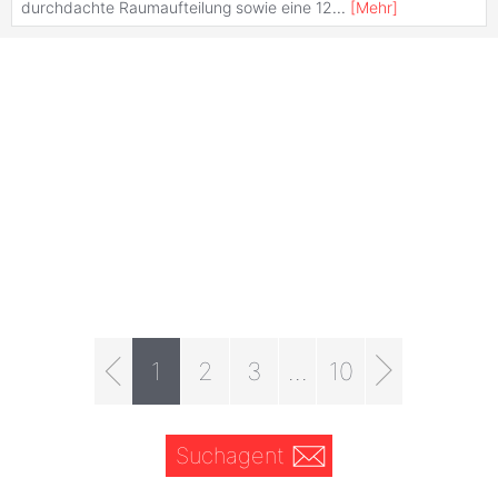
durchdachte Raumaufteilung sowie eine 12
...
[
Mehr
]
1
2
3
...
10
Suchagent