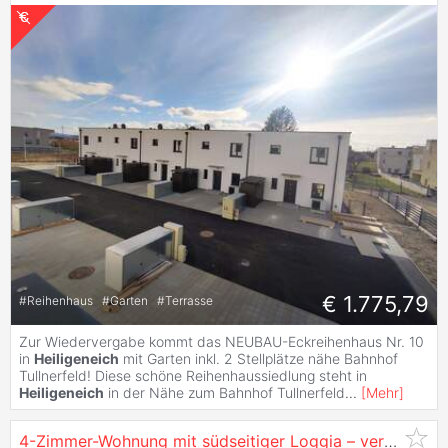
€ 1.775,79
#
Reihenhaus
#
Garten
#
Terrasse
Zur Wiedervergabe kommt das NEUBAU-Eckreihenhaus Nr. 10
in
Heiligeneich
mit Garten inkl. 2 Stellplätze nähe Bahnhof
Tullnerfeld! Diese schöne Reihenhaussiedlung steht in
Heiligeneich
in der Nähe zum Bahnhof Tullnerfeld
...
[
Mehr
]
4-Zimmer-Wohnung mit südseitiger Loggia – verschiedene Finanzierungsvarianten & Wohnzuschuss