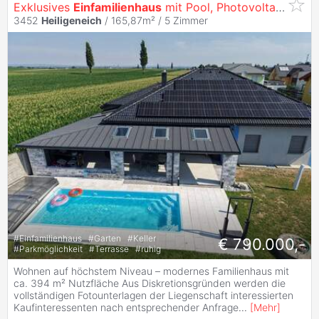
Exklusives
Einfamilienhaus
mit Pool, Photovoltaik und hochwertiger Ausstattung in
3452
Heiligeneich
/ 165,87m² /
5 Zimmer
#
Einfamilienhaus
#
Garten
#
Keller
€ 790.000,-
#
Parkmöglichkeit
#
Terrasse
#
ruhig
Wohnen auf höchstem Niveau – modernes Familienhaus mit
ca. 394 m² Nutzfläche Aus Diskretionsgründen werden die
vollständigen Fotounterlagen der Liegenschaft interessierten
Kaufinteressenten nach entsprechender Anfrage
...
[
Mehr
]