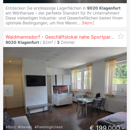
Entdecken Sie erstklassige Lagerflächen in
9020
Klagenfurt
am Wörthersee – der perfekte Standort für Ihr Unternehmen!
Diese vielseitigen Industrie- und Gewerbeflächen bieten Ihnen
optimale Bedingungen, um Ihre Waren
...
[
Mehr
]
Waidmannsdorf - Geschäftslokal nahe Sportpark
Klagen
9020
Klagenfurt
/ 82m² /
3
Zimmer
€ 199.000,-
#
Büro
#
Handel
#
Parkmöglichkeit