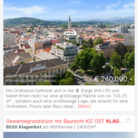
#
Büro
#
Ordination
#
Balkon
€ 240.000,-
#
Parkmöglichkeit
#
Terrasse
Die Ordination befindet sich in der
3
. Etage (mit Lift) und
bietet Ihnen nicht nur eine großzügige Fläche von ca. 130,25
m² , sondern auch eine erstklassige Lage, die sowohl für eine
Ordination, Praxis oder Büro ideal
...
[
Mehr
]
Gewerbegrundstück mit Baurecht KIZ OST
KLAGENFURT
9020
Klagenfurt
am Wörthersee / 24000m²