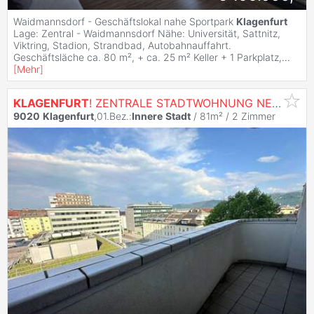
Waidmannsdorf - Geschäftslokal nahe Sportpark
Klagenfurt
Lage: Zentral - Waidmannsdorf Nähe: Universität, Sattnitz,
Viktring, Stadion, Strandbad, Autobahnauffahrt.
Geschäftsläche ca. 80 m², + ca. 25 m² Keller + 1 Parkplatz,
...
[
Mehr
]
KLAGENFURT
! ZENTRALE STADTWOHNUNG NEBEN ÖGK MIT ATEMBERAUBENDEM BLICK ÜBER
9020
Klagenfurt
,01.Bez.:
Innere
Stadt
/ 81m² /
2 Zimmer