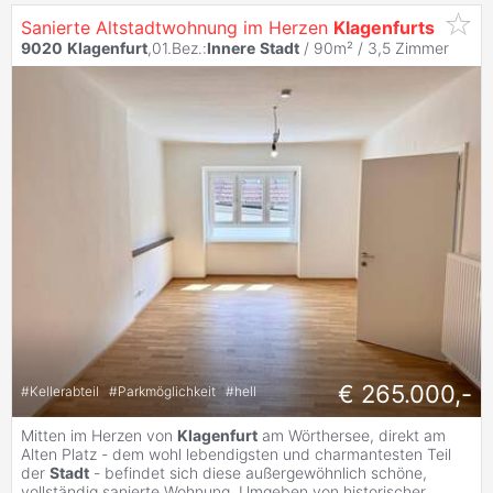
Sanierte Altstadtwohnung im Herzen
Klagenfurts
9020
Klagenfurt
,01.Bez.:
Innere
Stadt
/ 90m² /
3,5 Zimmer
€ 265.000,-
#
Kellerabteil
#
Parkmöglichkeit
#
hell
Mitten im Herzen von
Klagenfurt
am Wörthersee, direkt am
Alten Platz - dem wohl lebendigsten und charmantesten Teil
der
Stadt
- befindet sich diese außergewöhnlich schöne,
vollständig sanierte Wohnung. Umgeben von historischer
...