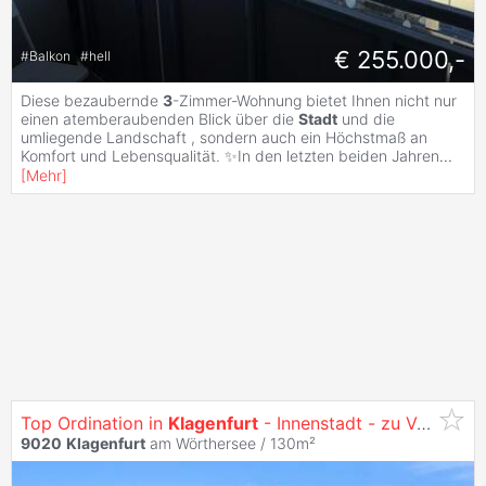
€ 255.000,-
#
Balkon
#
hell
Diese bezaubernde
3
-Zimmer-Wohnung bietet Ihnen nicht nur
einen atemberaubenden Blick über die
Stadt
und die
umliegende Landschaft , sondern auch ein Höchstmaß an
Komfort und Lebensqualität. ✨In den letzten beiden Jahren
...
[
Mehr
]
Top Ordination in
Klagenfurt
- Innenstadt - zu Verkaufen!
9020
Klagenfurt
am Wörthersee / 130m²