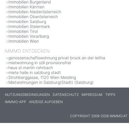
Immobilien Burgenland
Immobilien Kärnten
Immobilien Niederösterreich
Immobilien Oberösterreich
Immobilien Salzburg
Immobilien Steiermark
Immobilien Tirol
Immobilien Vorarlberg
Immobilien Wien
IMMMO ENTDECKEN
genossenschaftswohnung privat bruck an der leitha
mietwohnung in söll provisionsfrei
haus st.martin rohrbach
miete halle in salzburg stadt
Strohberggasse, 1120 Wien Meidling
Mietwohnungen in Salzburg(Stadt) (Salzburg)
NUTZUNGSBEDINGUNGEN
DATENSCHUTZ
IMPRESSUM
TIPPS
IMMMO-APP
ANZEIGE AUFGEBEN
COPYRIGHT 2009-2026 IMMMO.AT