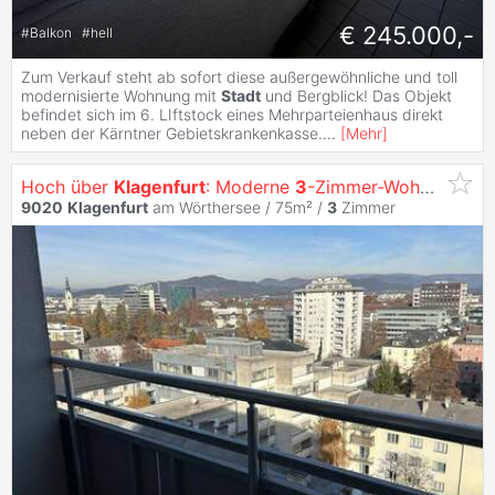
€ 245.000,-
#
Balkon
#
hell
Zum Verkauf steht ab sofort diese außergewöhnliche und toll
modernisierte Wohnung mit
Stadt
und Bergblick! Das Objekt
befindet sich im 6. LIftstock eines Mehrparteienhaus direkt
neben der Kärntner Gebietskrankenkasse.
...
[
Mehr
]
Hoch über
Klagenfurt
: Moderne
3
-Zimmer-Wohnung mit Loggia
9020
Klagenfurt
am Wörthersee / 75m² /
3
Zimmer