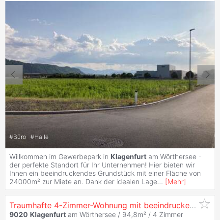
#
Büro
#
Halle
Willkommen im Gewerbepark in
Klagenfurt
am Wörthersee -
der perfekte Standort für Ihr Unternehmen! Hier bieten wir
Ihnen ein beeindruckendes Grundstück mit einer Fläche von
24000m² zur Miete an. Dank der idealen Lage
...
[
Mehr
]
Traumhafte 4-Zimmer-Wohnung mit beeindruckendem Ausblick über
9020
Klagenfurt
am Wörthersee / 94,8m² /
4 Zimmer