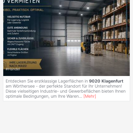
#
Handel
Entdecken Sie erstklassige Lagerflächen in
9020
Klagenfurt
am Wörthersee - der perfekte Standort für Ihr Unternehmen!
Diese vielseitigen Industrie- und Gewerbeflächen bieten Ihnen
optimale Bedingungen, um Ihre Waren
...
[
Mehr
]