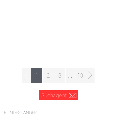
1
2
3
...
10
Suchagent
BUNDESLÄNDER