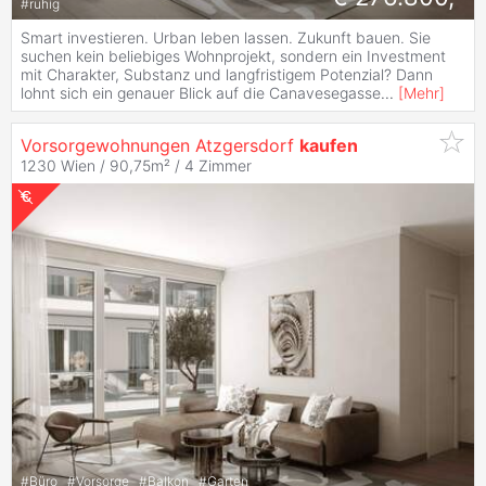
#
ruhig
Smart investieren. Urban leben lassen. Zukunft bauen. Sie
suchen kein beliebiges Wohnprojekt, sondern ein Investment
mit Charakter, Substanz und langfristigem Potenzial? Dann
lohnt sich ein genauer Blick auf die Canavesegasse
...
[
Mehr
]
Vorsorgewohnungen Atzgersdorf
kaufen
1230 Wien / 90,75m² /
4 Zimmer
#
Büro
#
Vorsorge
#
Balkon
#
Garten