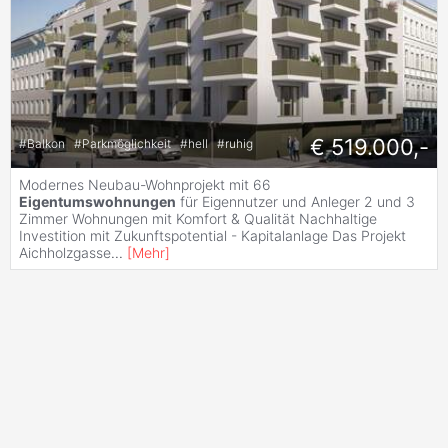
€ 519.000,-
#
Balkon
#
Parkmöglichkeit
#
hell
#
ruhig
Modernes Neubau-Wohnprojekt mit 66
Eigentumswohnungen
für Eigennutzer und Anleger 2 und 3
Zimmer Wohnungen mit Komfort & Qualität Nachhaltige
Investition mit Zukunftspotential - Kapitalanlage Das Projekt
Aichholzgasse
...
[
Mehr
]