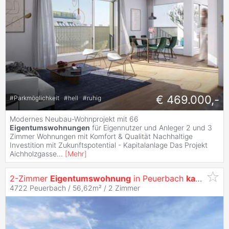
€ 469.000,-
#
Parkmöglichkeit
#
hell
#
ruhig
Modernes Neubau-Wohnprojekt mit 66
Eigentumswohnungen
für Eigennutzer und Anleger 2 und 3
Zimmer Wohnungen mit Komfort & Qualität Nachhaltige
Investition mit Zukunftspotential - Kapitalanlage Das Projekt
Aichholzgasse
...
[
Mehr
]
2-Zimmer
Eigentumswohnung
in Peuerbach
kaufen
- B
4722 Peuerbach / 56,62m² /
2 Zimmer