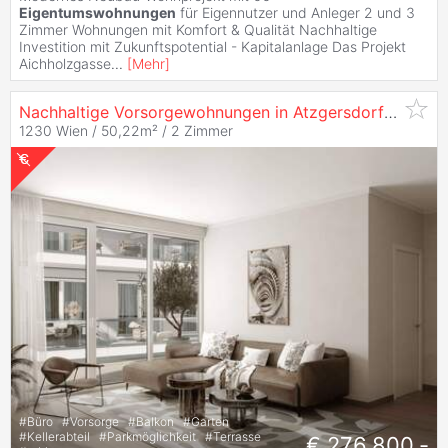
Eigentumswohnungen
für Eigennutzer und Anleger 2 und 3
Zimmer Wohnungen mit Komfort & Qualität Nachhaltige
Investition mit Zukunftspotential - Kapitalanlage Das Projekt
Aichholzgasse
...
[
Mehr
]
Nachhaltige Vorsorgewohnungen in Atzgersdorf
kaufen
1230 Wien / 50,22m² /
2 Zimmer
#
Büro
#
Vorsorge
#
Balkon
#
Garten
#
Kellerabteil
#
Parkmöglichkeit
#
Terrasse
€ 276.800,-