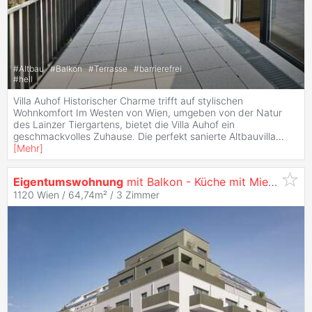
#
Altbau
#
Balkon
#
Terrasse
#
barrierefrei
#
hell
Villa Auhof Historischer Charme trifft auf stylischen
Wohnkomfort Im Westen von Wien, umgeben von der Natur
des Lainzer Tiergartens, bietet die Villa Auhof ein
geschmackvolles Zuhause. Die perfekt sanierte Altbauvilla
...
[
Mehr
]
Eigentumswohnung
mit Balkon - Küche mit Miele Geräte - Nähe Schönbrunn - zu
1120 Wien / 64,74m² /
3 Zimmer