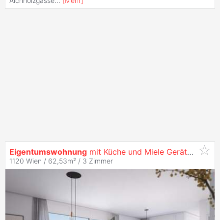
Aichholzgasse
...
[
Mehr
]
Eigentumswohnung
mit Küche und Miele Geräte - Nähe Schönbrunn - zu
1120 Wien / 62,53m² /
3 Zimmer