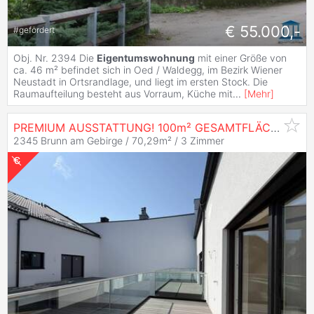
€ 55.000,-
#
gefördert
Obj. Nr. 2394 Die
Eigentumswohnung
mit einer Größe von
ca. 46 m² befindet sich in Oed / Waldegg, im Bezirk Wiener
Neustadt in Ortsrandlage, und liegt im ersten Stock. Die
Raumaufteilung besteht aus Vorraum, Küche mit
...
[
Mehr
]
PREMIUM AUSSTATTUNG! 100m² GESAMTFLÄCHE! 3-ZIMMER-
2345 Brunn am Gebirge / 70,29m² /
3 Zimmer