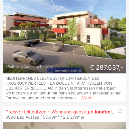
€ 287.637,-
#
Balkon
#
Garten
#
Terrasse
MEDITERRANES LEBENSGEFÜHL IM HERZEN DES
HAUSRUCKVIERTELS - LA DOLCE VITA IM HERZEN VON
OBERÖSTERREICH. CIAO in den Stadtterrassen Peuerbach,
wo moderne Architektur mit feinen Nuancen aus toskanischen
Farbwelten und mediterran-terrassen
...
[
Mehr
]
Preisvorteil nutzen – Wohnung günstiger
kaufen
! |
Eige
8990 Bad Aussee / 53,49m² /
2,5 Zimmer