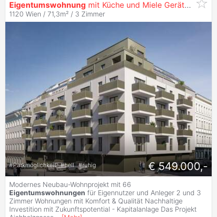
Eigentumswohnung
mit Küche und Miele Geräte - Nähe Schönbrunn - zu
1120 Wien / 71,3m² /
3 Zimmer
€ 549.000,-
#
Parkmöglichkeit
#
hell
#
ruhig
Modernes Neubau-Wohnprojekt mit 66
Eigentumswohnungen
für Eigennutzer und Anleger 2 und 3
Zimmer Wohnungen mit Komfort & Qualität Nachhaltige
Investition mit Zukunftspotential - Kapitalanlage Das Projekt