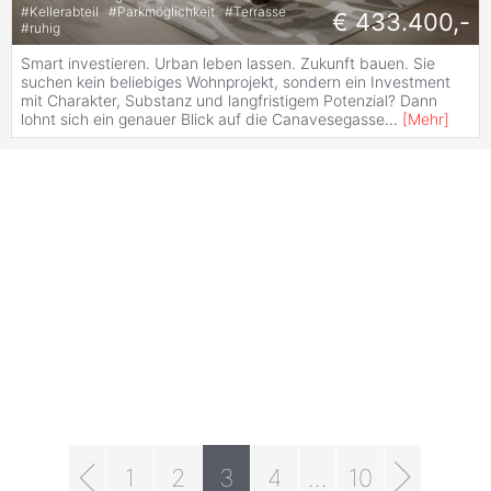
#
Kellerabteil
#
Parkmöglichkeit
#
Terrasse
€ 433.400,-
#
ruhig
Smart investieren. Urban leben lassen. Zukunft bauen. Sie
suchen kein beliebiges Wohnprojekt, sondern ein Investment
mit Charakter, Substanz und langfristigem Potenzial? Dann
lohnt sich ein genauer Blick auf die Canavesegasse
...
[
Mehr
]
1
2
3
4
...
10