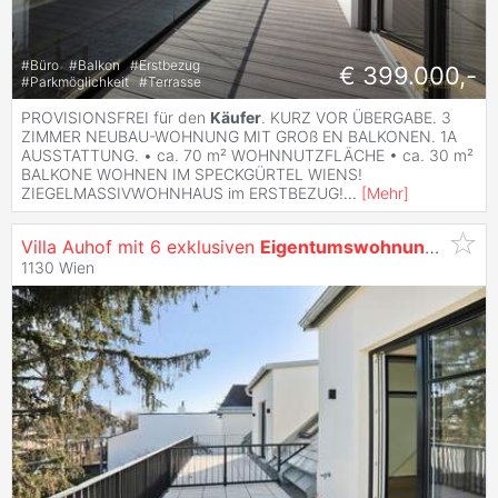
#
Büro
#
Balkon
#
Erstbezug
€ 399.000,-
#
Parkmöglichkeit
#
Terrasse
PROVISIONSFREI für den
Käufer
. KURZ VOR ÜBERGABE. 3
ZIMMER NEUBAU-WOHNUNG MIT GROß EN BALKONEN. 1A
AUSSTATTUNG. • ca. 70 m² WOHNNUTZFLÄCHE • ca. 30 m²
BALKONE WOHNEN IM SPECKGÜRTEL WIENS!
ZIEGELMASSIVWOHNHAUS im ERSTBEZUG!
...
[
Mehr
]
Villa Auhof mit 6 exklusiven
Eigentumswohnungen
im W
1130 Wien