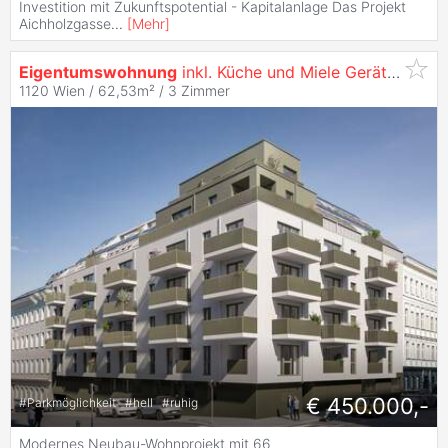
Investition mit Zukunftspotential - Kapitalanlage Das Projekt
Aichholzgasse
...
[
Mehr
]
Eigentumswohnung
inkl. Küche und Miele Geräte - NÄHE SCHÖNBRUNN - zu
1120 Wien / 62,53m² /
3 Zimmer
€ 450.000,-
#
Parkmöglichkeit
#
hell
#
ruhig
Modernes Neubau-Wohnprojekt mit 66