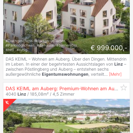
#
Dachgeschoss
#
Balkon
#
Garten
#
Parkmöglichkeit
#
Terrasse
#
barrierefrei
€ 999.000,-
#
hell
#
ruhig
DAS KEIML – Wohnen am Auberg. Über den Dingen. Mittendrin
im Leben. In einer der begehrtesten Aussichtslagen von
Linz
–
zwischen Pöstlingberg und Auberg – entstehen sechs
außergewöhnliche
Eigentumswohnungen
, verteilt
...
[
Mehr
]
DAS KEIML am Auberg: Premium-Wohnen am Auberg - Exklusive
4040
Linz
/ 185,08m² /
4,5 Zimmer