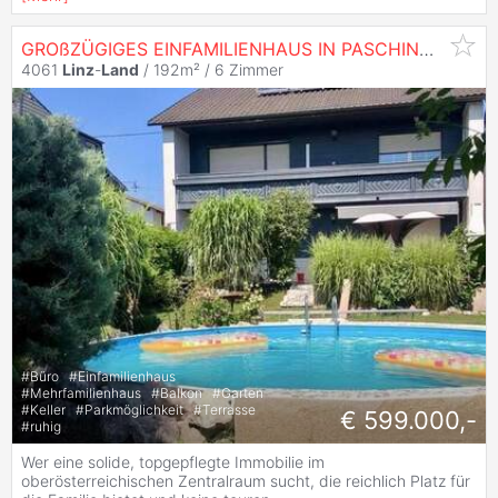
GROßZÜGIGES EINFAMILIENHAUS IN PASCHING: VIEL PLATZ, POOL & KRISENSICHERE ENERGIETECHNIK IM ZENTRALRAUM
4061
Linz
-
Land
/ 192m² /
6 Zimmer
#
Büro
#
Einfamilienhaus
#
Mehrfamilienhaus
#
Balkon
#
Garten
#
Keller
#
Parkmöglichkeit
#
Terrasse
€ 599.000,-
#
ruhig
Wer eine solide, topgepflegte Immobilie im
oberösterreichischen Zentralraum sucht, die reichlich Platz für