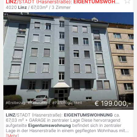
LINZ
/STADT (Hasnerstraße):
EIGENTUMSWOHNUNG
ca
4020
Linz
/ 67,03m² /
3 Zimmer
€ 199.000,-
#
Erstbezug
#
Kellerabteil
#
Parkmöglichkeit
LINZ
/STADT (Hasnerstraße):
EIGENTUMSWOHNUNG
ca.
67,03 m² + GARAGE in zentraler Lage Diese hervorragend
aufgeteilte
Eigentumswohnung
befindet sich in zentraler
Lage in der Hasnerstraße in einem gepflegten Wohnhaus mit
...
[
Mehr
]