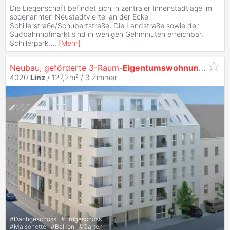
Die Liegenschaft befindet sich in zentraler Innenstadtlage im
sogenannten Neustadtviertel an der Ecke
Schillerstraße/Schubertstraße. Die Landstraße sowie der
Südbahnhofmarkt sind in wenigen Gehminuten erreichbar.
Schillerpark,
...
[
Mehr
]
Neubau; geförderte 3-Raum-
Eigentumswohnung
in
Lin
4020
Linz
/ 127,2m² /
3 Zimmer
#
Dachgeschoss
#
Erdgeschoss
#
Maisonette
#
Balkon
#
Garten