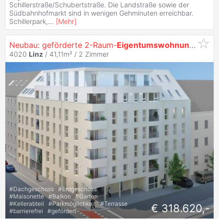
Schillerstraße/Schubertstraße. Die Landstraße sowie der
Südbahnhofmarkt sind in wenigen Gehminuten erreichbar.
Schillerpark,
...
[
Mehr
]
Neubau: geförderte 2-Raum-
Eigentumswohnung
in
Lin
4020
Linz
/ 41,11m² /
2 Zimmer
#
Dachgeschoss
#
Erdgeschoss
#
Maisonette
#
Balkon
#
Garten
#
Kellerabteil
#
Parkmöglichkeit
#
Terrasse
€ 318.620,-
#
barrierefrei
#
gefördert