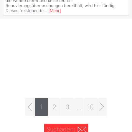
die Familie bietet und keine teuren
Renovierungsüberraschungen bereithält, wird hier fündig.
Dieses freistehende
...
[
Mehr
]
1
2
3
...
10
Suchagent