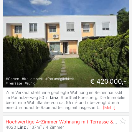
#
Garten
#
Kellerabteil
#
Parkmöglichkeit
€ 420.000,-
#
Terrasse
#
ruhig
Zum Verkauf steht eine gepflegte Wohnung im Reihenhausstil
im Panholzerweg 50 in
Linz
, Stadtteil Ebelsberg. Die Immobilie
bietet eine Wohnfläche von ca. 95 m² und überzeugt durch
eine durchdachte Raumaufteilung mit insgesamt
...
[
Mehr
]
Hochwertige 4-Zimmer-Wohnung mit Terrasse &
Garten
4020
Linz
/ 137m² /
4 Zimmer