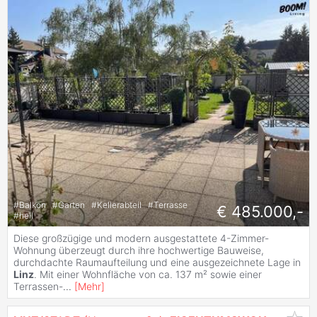
#
Balkon
#
Garten
#
Kellerabteil
#
Terrasse
€ 485.000,-
#
hell
Diese großzügige und modern ausgestattete 4-Zimmer-
Wohnung überzeugt durch ihre hochwertige Bauweise,
durchdachte Raumaufteilung und eine ausgezeichnete Lage in
Linz
. Mit einer Wohnfläche von ca. 137 m² sowie einer
Terrassen-
...
[
Mehr
]