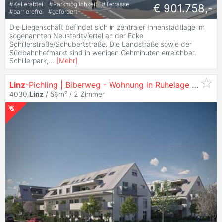
#
Kellerabteil
#
Parkmöglichkeit
#
Terrasse
€ 901.758,-
#
barrierefrei
#
gefördert
Die Liegenschaft befindet sich in zentraler Innenstadtlage im
sogenannten Neustadtviertel an der Ecke
Schillerstraße/Schubertstraße. Die Landstraße sowie der
Südbahnhofmarkt sind in wenigen Gehminuten erreichbar.
Schillerpark,
...
[
Mehr
]
Linz
-Pichling | Biberweg - Wohnung in Ruhelage mit
Gar
4030
Linz
/ 56m² /
2 Zimmer