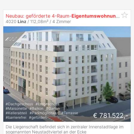
Neubau: geförderte 4-Raum-
Eigentumswohnung
in
Lin
4020
Linz
/ 112,08m² /
4 Zimmer
#
Dachgeschoss
#
Erdgeschoss
#
Maisonette
#
Balkon
#
Garten
#
Kellerabteil
#
Parkmöglichkeit
#
Terrasse
€ 781.522,-
#
barrierefrei
#
gefördert
Die Liegenschaft befindet sich in zentraler Innenstadtlage im
sogenannten Neustadtviertel an der Ecke