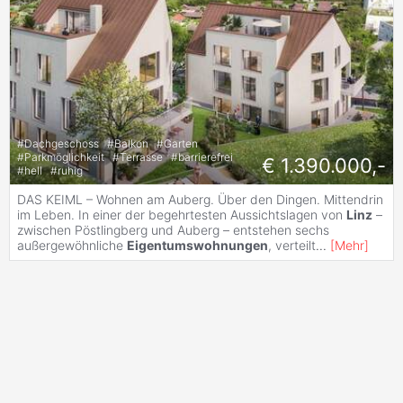
#
Dachgeschoss
#
Balkon
#
Garten
#
Parkmöglichkeit
#
Terrasse
#
barrierefrei
€ 1.390.000,-
#
hell
#
ruhig
DAS KEIML – Wohnen am Auberg. Über den Dingen. Mittendrin
im Leben. In einer der begehrtesten Aussichtslagen von
Linz
–
zwischen Pöstlingberg und Auberg – entstehen sechs
außergewöhnliche
Eigentumswohnungen
, verteilt
...
[
Mehr
]