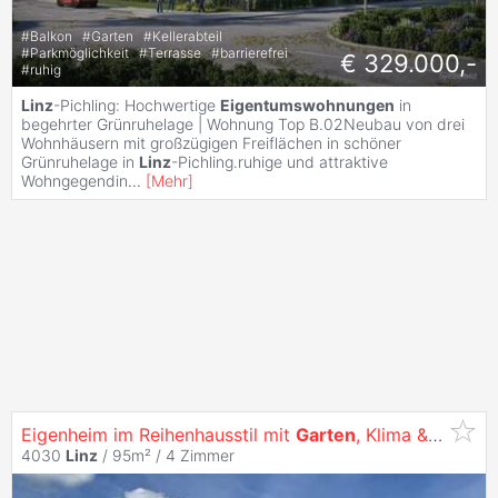
#
Balkon
#
Garten
#
Kellerabteil
#
Parkmöglichkeit
#
Terrasse
#
barrierefrei
€ 329.000,-
#
ruhig
Linz
-Pichling: Hochwertige
Eigentumswohnungen
in
begehrter Grünruhelage | Wohnung Top B.02Neubau von drei
Wohnhäusern mit großzügigen Freiflächen in schöner
Grünruhelage in
Linz
-Pichling.ruhige und attraktive
Wohngegendin
...
[
Mehr
]
Eigenheim im Reihenhausstil mit
Garten
, Klima & TG in ruhiger Lage
4030
Linz
/ 95m² /
4 Zimmer