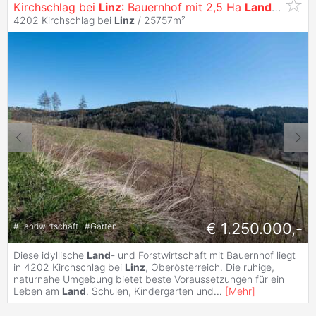
Kirchschlag bei
Linz
: Bauernhof mit 2,5 Ha
Land
,
Garten
4202 Kirchschlag bei
Linz
/ 25757m²
€ 1.250.000,-
#
Landwirtschaft
#
Garten
Diese idyllische
Land
- und Forstwirtschaft mit Bauernhof liegt
in 4202 Kirchschlag bei
Linz
, Oberösterreich. Die ruhige,
naturnahe Umgebung bietet beste Voraussetzungen für ein
Leben am
Land
. Schulen, Kindergarten und
...
[
Mehr
]