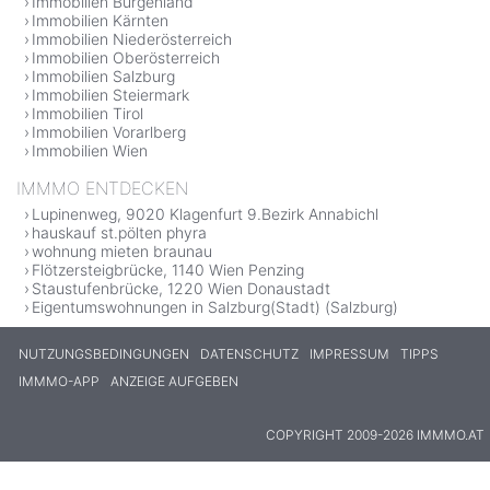
Immobilien Burgenland
Immobilien Kärnten
Immobilien Niederösterreich
Immobilien Oberösterreich
Immobilien Salzburg
Immobilien Steiermark
Immobilien Tirol
Immobilien Vorarlberg
Immobilien Wien
IMMMO ENTDECKEN
Lupinenweg, 9020 Klagenfurt 9.Bezirk Annabichl
hauskauf st.pölten phyra
wohnung mieten braunau
Flötzersteigbrücke, 1140 Wien Penzing
Staustufenbrücke, 1220 Wien Donaustadt
Eigentumswohnungen in Salzburg(Stadt) (Salzburg)
NUTZUNGSBEDINGUNGEN
DATENSCHUTZ
IMPRESSUM
TIPPS
IMMMO-APP
ANZEIGE AUFGEBEN
COPYRIGHT 2009-2026 IMMMO.AT