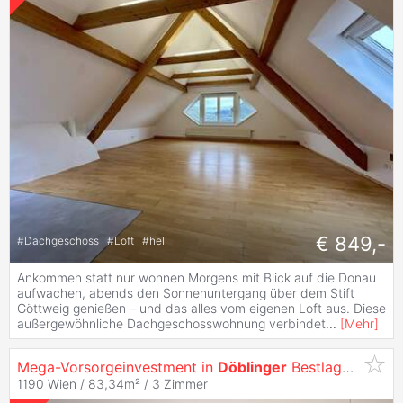
€ 849,-
#
Dachgeschoss
#
Loft
#
hell
Ankommen statt nur wohnen Morgens mit Blick auf die Donau
aufwachen, abends den Sonnenuntergang über dem Stift
Göttweig genießen – und das alles vom eigenen Loft aus. Diese
außergewöhnliche Dachgeschosswohnung verbindet
...
[
Mehr
]
Mega-Vorsorgeinvestment in
Döblinger
Bestlage! - Exklusives Wohnprojekt mit Top-Anbindung!
1190 Wien / 83,34m² /
3 Zimmer