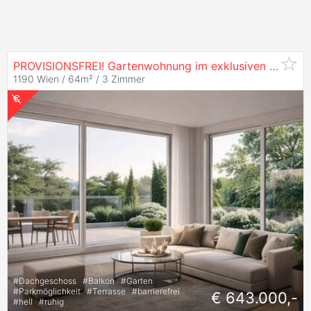
PROVISIONSFREI! Gartenwohnung im exklusiven Neubauprojekt nahe Weinbergen - Grünlage 1190
1190 Wien / 64m² /
3 Zimmer
#
Dachgeschoss
#
Balkon
#
Garten
#
Parkmöglichkeit
#
Terrasse
#
barrierefrei
€ 643.000,-
#
hell
#
ruhig