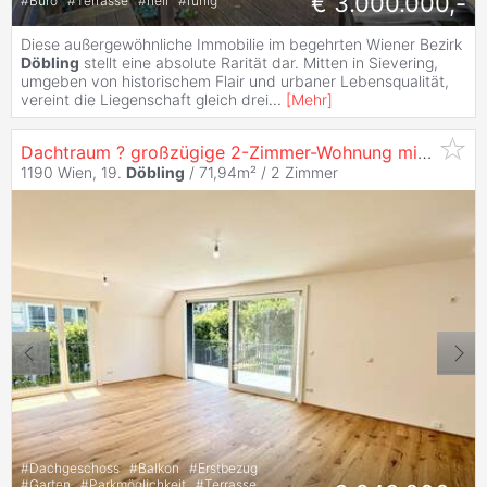
€ 3.000.000,-
#
Büro
#
Terrasse
#
hell
#
ruhig
Diese außergewöhnliche Immobilie im begehrten Wiener Bezirk
Döbling
stellt eine absolute Rarität dar. Mitten in Sievering,
umgeben von historischem Flair und urbaner Lebensqualität,
vereint die Liegenschaft gleich drei
...
[
Mehr
]
Dachtraum ? großzügige 2-Zimmer-Wohnung mit südseitiger 17 m² Terrasse, Erstbezug, ruhige Lage im
1190 Wien, 19.
Döbling
/ 71,94m² /
2 Zimmer
#
Dachgeschoss
#
Balkon
#
Erstbezug
#
Garten
#
Parkmöglichkeit
#
Terrasse