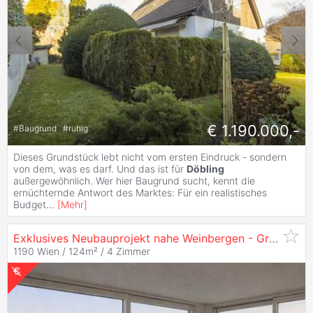
€ 1.190.000,-
#
Baugrund
#
ruhig
Dieses Grundstück lebt nicht vom ersten Eindruck - sondern
von dem, was es darf. Und das ist für
Döbling
außergewöhnlich. Wer hier Baugrund sucht, kennt die
ernüchternde Antwort des Marktes: Für ein realistisches
Budget
...
[
Mehr
]
Exklusives Neubauprojekt nahe Weinbergen - Grünlage 1190
1190 Wien / 124m² /
4 Zimmer