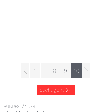
1
...
8
9
10
Suchagent
BUNDESLÄNDER