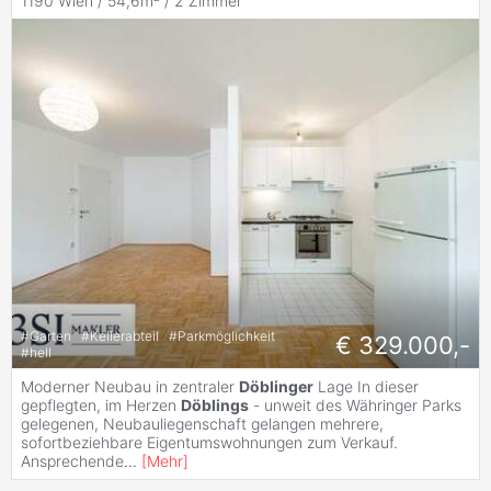
1190 Wien / 54,6m² /
2 Zimmer
#
Garten
#
Kellerabteil
#
Parkmöglichkeit
€ 329.000,-
#
hell
Moderner Neubau in zentraler
Döblinger
Lage In dieser
gepflegten, im Herzen
Döblings
- unweit des Währinger Parks
gelegenen, Neubauliegenschaft gelangen mehrere,
sofortbeziehbare Eigentumswohnungen zum Verkauf.
Ansprechende
...
[
Mehr
]