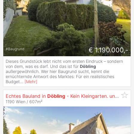
€ 1.190.000,-
#
Baugrund
Dieses Grundstück lebt nicht vom ersten Eindruck – sondern
von dem, was es darf. Und das ist für
Döbling
außergewöhnlich. Wer hier Baugrund sucht, kennt die
ernüchternde Antwort des Marktes: Für ein realistisches
Budget
...
[
Mehr
]
Echtes Bauland in
Döbling
- Kein Kleingarten. und das zu einem Fairen Preis
1190 Wien / 607m²