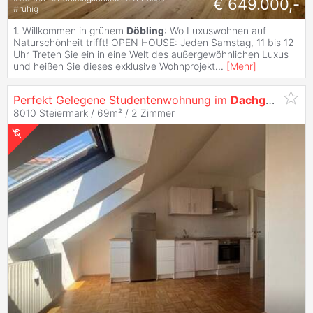
€ 649.000,-
#
ruhig
1. Willkommen in grünem
Döbling
: Wo Luxuswohnen auf
Naturschönheit trifft! OPEN HOUSE: Jeden Samstag, 11 bis 12
Uhr Treten Sie ein in eine Welt des außergewöhnlichen Luxus
und heißen Sie dieses exklusive Wohnprojekt
...
[
Mehr
]
Perfekt Gelegene Studentenwohnung im
Dachgeschoß
8010 Steiermark / 69m² /
2 Zimmer