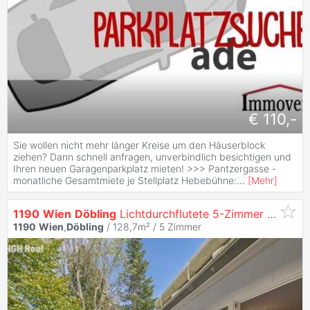
€ 110,-
Sie wollen nicht mehr länger Kreise um den Häuserblock
ziehen? Dann schnell anfragen, unverbindlich besichtigen und
Ihren neuen Garagenparkplatz mieten! >>> Pantzergasse -
monatliche Gesamtmiete je Stellplatz Hebebühne:
...
[
Mehr
]
1190
Wien
Döbling
Lichtdurchflutete 5-Zimmer Dachgeschoß-Maisonette mit Panoramaterrassen und zwei Garagenplätzen
1190
Wien
,
Döbling
/ 128,7m² /
5 Zimmer