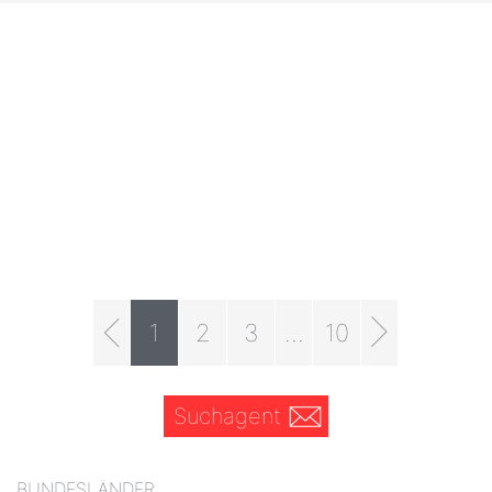
1
2
3
...
10
Suchagent
BUNDESLÄNDER