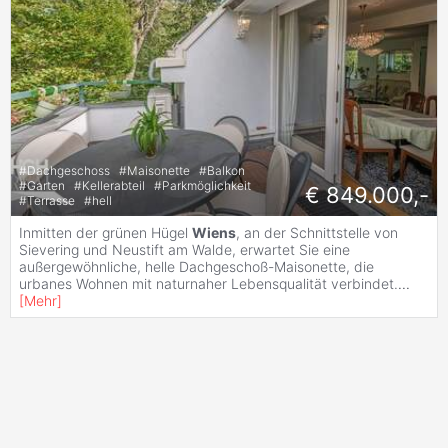
#
Dachgeschoss
#
Maisonette
#
Balkon
#
Garten
#
Kellerabteil
#
Parkmöglichkeit
€ 849.000,-
#
Terrasse
#
hell
Inmitten der grünen Hügel
Wiens
, an der Schnittstelle von
Sievering und Neustift am Walde, erwartet Sie eine
außergewöhnliche, helle Dachgeschoß-Maisonette, die
urbanes Wohnen mit naturnaher Lebensqualität verbindet.
...
[
Mehr
]