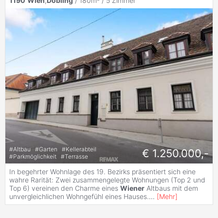
1190
Wien
,
Döbling
/ 180m² /
5 Zimmer
#
Altbau
#
Garten
#
Kellerabteil
€ 1.250.000,-
#
Parkmöglichkeit
#
Terrasse
In begehrter Wohnlage des 19. Bezirks präsentiert sich eine
wahre Rarität: Zwei zusammengelegte Wohnungen (Top 2 und
Top 6) vereinen den Charme eines
Wiener
Altbaus mit dem
unvergleichlichen Wohngefühl eines Hauses.
...
[
Mehr
]