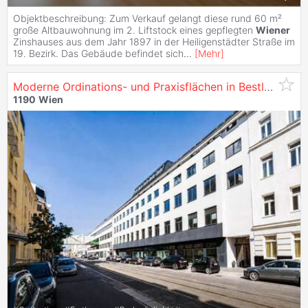
Objektbeschreibung: Zum Verkauf gelangt diese rund 60 m²
große Altbauwohnung im 2. Liftstock eines gepflegten
Wiener
Zinshauses aus dem Jahr 1897 in der Heiligenstädter Straße im
19. Bezirk. Das Gebäude befindet sich
...
[
Mehr
]
Moderne Ordinations- und Praxisflächen in Bestlage neben der
1190
Wien