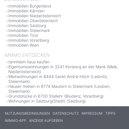
Immobilien Burgenland
Immobilien Kärnten
Immobilien Niederösterreich
Immobilien Oberösterreich
Immobilien Salzburg
Immobilien Steiermark
Immobilien Tirol
Immobilien Vorarlberg
Immobilien Wien
IMMMO ENTDECKEN
tannheim haus kaufen
Eigentumswohnungen in 3241 Kirnberg an der Mank (Melk,
Niederösterreich)
Mietwohnungen in 8444 Sankt Andrä-Höch (Leibnitz,
Steiermark)
Häuser mieten in 8774 Mautern in Steiermark (Leoben,
Steiermark)
Grundstücke in 6700 Stallehr (Bludenz, Vorarlberg)
Wohnungen in Salzburg(Stadt) (Salzburg)
NUTZUNGSBEDINGUNGEN
DATENSCHUTZ
IMPRESSUM
TIPPS
IMMMO-APP
ANZEIGE AUFGEBEN