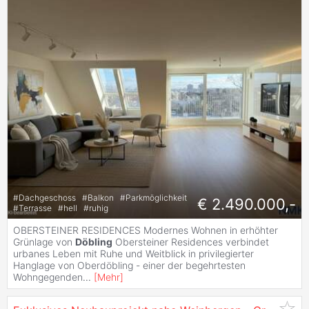
#
Dachgeschoss
#
Balkon
#
Parkmöglichkeit
€ 2.490.000,-
#
Terrasse
#
hell
#
ruhig
OBERSTEINER RESIDENCES Modernes Wohnen in erhöhter
Grünlage von
Döbling
Obersteiner Residences verbindet
urbanes Leben mit Ruhe und Weitblick in privilegierter
Hanglage von Oberdöbling - einer der begehrtesten
Wohngegenden
...
[
Mehr
]