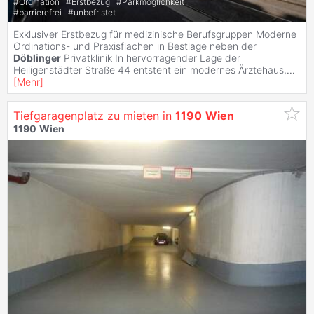
#
Ordination
#
Erstbezug
#
Parkmöglichkeit
#
barrierefrei
#
unbefristet
Exklusiver Erstbezug für medizinische Berufsgruppen Moderne
Ordinations- und Praxisflächen in Bestlage neben der
Döblinger
Privatklinik In hervorragender Lage der
Heiligenstädter Straße 44 entsteht ein modernes Ärztehaus,
...
[
Mehr
]
Tiefgaragenplatz zu mieten in
1190
Wien
1190
Wien