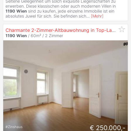
Seltene Gelegenheit um solch exquisite Liegenschaften zu
erwerben. Diese klassischen oder auch modernen Villen in
1190
Wien
sind zu kaufen, jede einzelne Immobilie ist ein
absolutes Juwel für sich. Sie befinden sich
...
[
Mehr
]
Charmante 2-Zimmer-Altbauwohnung in Top-Lage
Döbl
1190
Wien
/ 60m² /
2 Zimmer
€ 250.000,-
#
Zinshaus