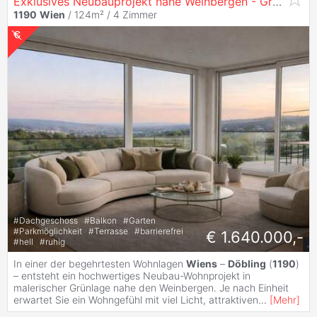
Exklusives Neubauprojekt nahe Weinbergen - Grünlage
1190
Wien
/ 124m² /
4 Zimmer
#
Dachgeschoss
#
Balkon
#
Garten
#
Parkmöglichkeit
#
Terrasse
#
barrierefrei
€ 1.640.000,-
#
hell
#
ruhig
In einer der begehrtesten Wohnlagen
Wiens
–
Döbling
(
1190
)
– entsteht ein hochwertiges Neubau-Wohnprojekt in
malerischer Grünlage nahe den Weinbergen. Je nach Einheit
erwartet Sie ein Wohngefühl mit viel Licht, attraktiven
...
[
Mehr
]