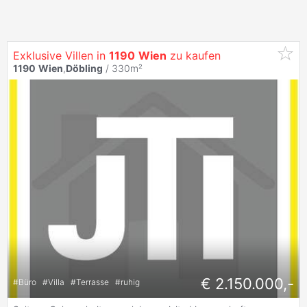
Exklusive Villen in
1190
Wien
zu kaufen
1190
Wien
,
Döbling
/ 330m²
€ 2.150.000,-
#
Büro
#
Villa
#
Terrasse
#
ruhig