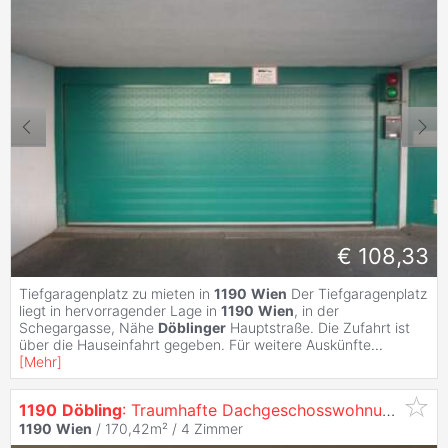
€ 108,33
Tiefgaragenplatz zu mieten in
1190
Wien
Der Tiefgaragenplatz
liegt in hervorragender Lage in
1190
Wien
, in der
Schegargasse, Nähe
Döblinger
Hauptstraße. Die Zufahrt ist
über die Hauseinfahrt gegeben. Für weitere Auskünfte
...
[
Mehr
]
1190
Döbling
: Traumhafte Dachgeschosswohnung mit großer Terrasse & viel Privatsphäre
1190
Wien
/ 170,42m² /
4 Zimmer