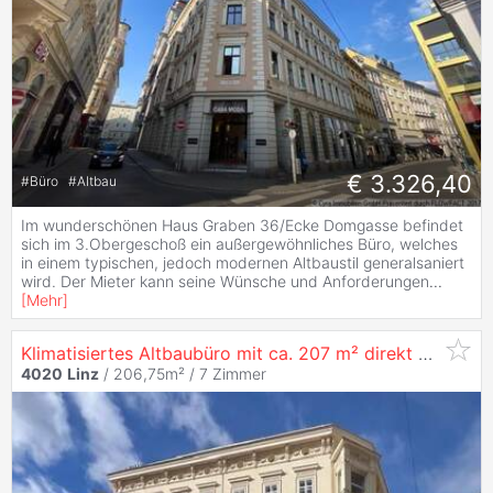
€ 3.326,40
#
Büro
#
Altbau
Im wunderschönen Haus Graben 36/Ecke Domgasse befindet
sich im 3.Obergeschoß ein außergewöhnliches Büro, welches
in einem typischen, jedoch modernen Altbaustil generalsaniert
wird. Der Mieter kann seine Wünsche und Anforderungen
...
[
Mehr
]
Klimatisiertes Altbaubüro mit ca. 207 m² direkt am
Linz
4020
Linz
/ 206,75m² /
7 Zimmer