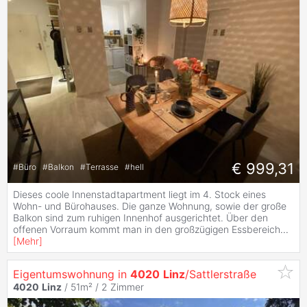
€ 999,31
#
Büro
#
Balkon
#
Terrasse
#
hell
Dieses coole Innenstadtapartment liegt im 4. Stock eines
Wohn- und Bürohauses. Die ganze Wohnung, sowie der große
Balkon sind zum ruhigen Innenhof ausgerichtet. Über den
offenen Vorraum kommt man in den großzügigen Essbereich
...
[
Mehr
]
Eigentumswohnung in
4020
Linz
/Sattlerstraße
4020
Linz
/ 51m² /
2 Zimmer