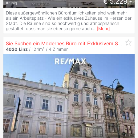
€ 5.229,-
#
ruhig
Diese außergewöhnlichen Büroräumlichkeiten sind weit mehr
als ein Arbeitsplatz - Wie ein exklusives Zuhause im Herzen der
Stadt. Die Räume sind so hochwertig und atmosphärisch
gestaltet, dass man sie ebenso gerne auch
...
[
Mehr
]
Sie Suchen ein Modernes Büro mit Exklusivem Standortcharakter? da Wäre Doch der
4020
Linz
/ 124m² /
4 Zimmer