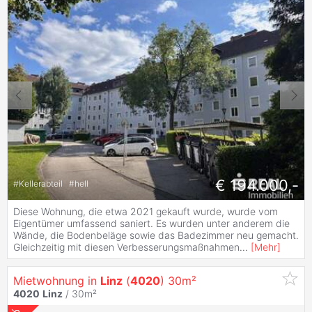
€ 194.000,-
#
Kellerabteil
#
hell
Diese Wohnung, die etwa 2021 gekauft wurde, wurde vom
Eigentümer umfassend saniert. Es wurden unter anderem die
Wände, die Bodenbeläge sowie das Badezimmer neu gemacht.
Gleichzeitig mit diesen Verbesserungsmaßnahmen
...
[
Mehr
]
Mietwohnung in
Linz
(
4020
) 30m²
4020
Linz
/ 30m²