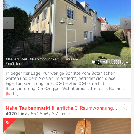
#
Kellerabteil
#
Parkmöglichkeit
#
Terrasse
€ 350.000,-
#
möbliert
In begehrter Lage, nur wenige Schritte vom Botanischen
Garten und dem Aloisianum entfernt, befindet sich diese
Eigentumswohnung im 2. OG (letztes OG) ohne Lift.
Raumeinteilung: Großzügiger Wohnbereich, Terrasse, Küche
...
[
Mehr
]
Nahe
Taubenmarkt
!Herrliche 3-RaumwohnungGroßer Balkon im ruhigen Innenhof!
4020
Linz
/ 65,28m² /
3 Zimmer