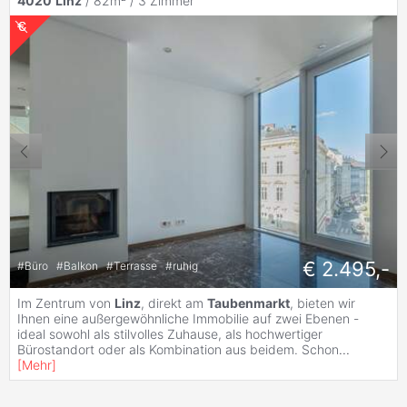
4020
Linz
/ 82m² /
3 Zimmer
€ 2.495,-
#
Büro
#
Balkon
#
Terrasse
#
ruhig
Im Zentrum von
Linz
, direkt am
Taubenmarkt
, bieten wir
Ihnen eine außergewöhnliche Immobilie auf zwei Ebenen -
ideal sowohl als stilvolles Zuhause, als hochwertiger
Bürostandort oder als Kombination aus beidem. Schon
...
[
Mehr
]