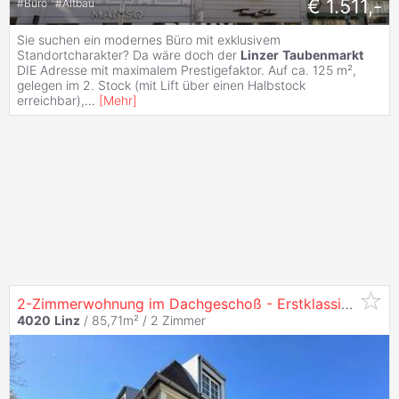
€ 1.511,-
#
Büro
#
Altbau
Sie suchen ein modernes Büro mit exklusivem
Standortcharakter? Da wäre doch der
Linzer
Taubenmarkt
DIE Adresse mit maximalem Prestigefaktor. Auf ca. 125 m²,
gelegen im 2. Stock (mit Lift über einen Halbstock
erreichbar),
...
[
Mehr
]
2-Zimmerwohnung im Dachgeschoß - Erstklassige Lage in
4020
Linz
/ 85,71m² /
2 Zimmer