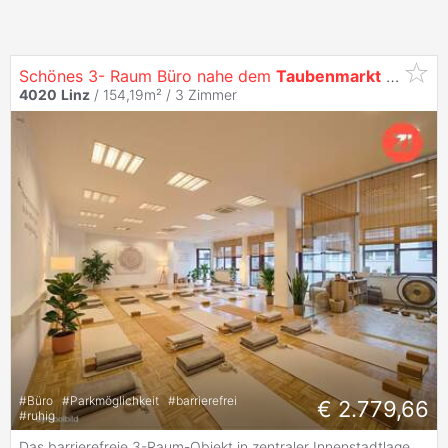
Schönes 3- Raum Büro nahe dem
Taubenmarkt
-
Linz
4020
Linz
/ 154,19m² /
3 Zimmer
#
Büro
#
Parkmöglichkeit
#
barrierefrei
€ 2.779,66
#
ruhig
Das barrierefreie 3-Raum-Objekt in zentraler Innenstadtlage