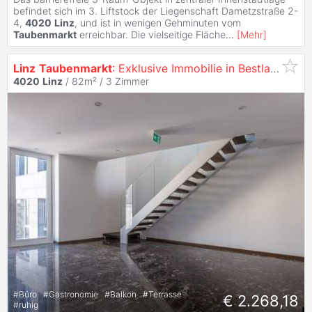
befindet sich im 3. Liftstock der Liegenschaft Dametzstraße 2-
4,
4020
Linz
, und ist in wenigen Gehminuten vom
Taubenmarkt
erreichbar. Die vielseitige Fläche
...
[
Mehr
]
Linz
Taubenmarkt
: Exklusive Immobilie in Bestlage - Perfekt Für Praxis und Büro
4020
Linz
/ 82m² /
3 Zimmer
#
Büro
#
Gastronomie
#
Balkon
#
Terrasse
€ 2.268,18
#
ruhig