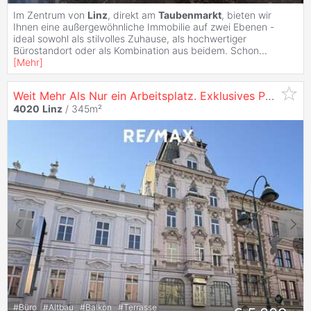
Im Zentrum von
Linz
, direkt am
Taubenmarkt
, bieten wir
Ihnen eine außergewöhnliche Immobilie auf zwei Ebenen -
ideal sowohl als stilvolles Zuhause, als hochwertiger
Bürostandort oder als Kombination aus beidem. Schon
...
[
Mehr
]
Weit Mehr Als Nur ein Arbeitsplatz. Exklusives Penthousebüro am
4020
Linz
/ 345m²
#
Büro
#
Altbau
#
Balkon
#
Terrasse