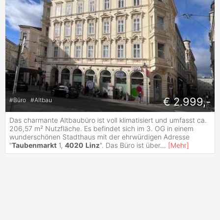
€ 2.999,-
#
Büro
#
Altbau
Das charmante Altbaubüro ist voll klimatisiert und umfasst ca.
206,57 m² Nutzfläche. Es befindet sich im 3. OG in einem
wunderschönen Stadthaus mit der ehrwürdigen Adresse
"
Taubenmarkt
1,
4020
Linz
". Das Büro ist über
...
[
Mehr
]