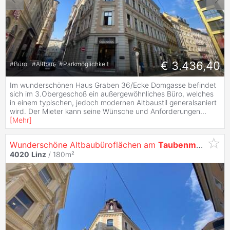
€ 3.436,40
#
Büro
#
Altbau
#
Parkmöglichkeit
Im wunderschönen Haus Graben 36/Ecke Domgasse befindet
sich im 3.Obergeschoß ein außergewöhnliches Büro, welches
in einem typischen, jedoch modernen Altbaustil generalsaniert
wird. Der Mieter kann seine Wünsche und Anforderungen
...
[
Mehr
]
Wunderschöne Altbaubüroflächen am
Taubenmarkt
4020
Linz
/ 180m²