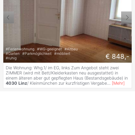
#
Ferienwohnung
#
WG-geeignet
#
Altbau
#
Garten
#
Parkmöglichkeit
#
möbliert
€ 848,-
#
ruhig
Die Wohnung: Whg.1/ im EG, links Zum Angebot steht zwei
ZIMMER (wird mit Bett/Kleiderkasten neu ausgestattet) in
einem älteren aber gut gepflegten Haus (Bestandsgebäude) in
4030
Linz
/ Kleinmünchen zur kurzfristigen Vergabe
...
[
Mehr
]