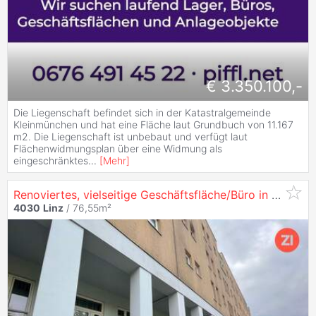
€ 3.350.100,-
Die Liegenschaft befindet sich in der Katastralgemeinde
Kleinmünchen und hat eine Fläche laut Grundbuch von 11.167
m2. Die Liegenschaft ist unbebaut und verfügt laut
Flächenwidmungsplan über eine Widmung als
eingeschränktes
...
[
Mehr
]
Renoviertes, vielseitige Geschäftsfläche/Büro in der Hartheimerstraße in
4030
Linz
/ 76,55m²