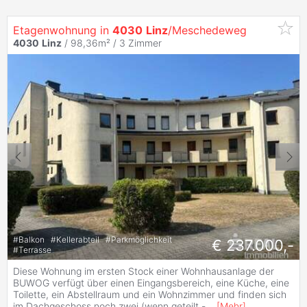
Etagenwohnung in
4030
Linz
/Meschedeweg
4030
Linz
/ 98,36m² /
3 Zimmer
#
Balkon
#
Kellerabteil
#
Parkmöglichkeit
€ 237.000,-
#
Terrasse
Diese Wohnung im ersten Stock einer Wohnhausanlage der
BUWOG verfügt über einen Eingangsbereich, eine Küche, eine
Toilette, ein Abstellraum und ein Wohnzimmer und finden sich
im Dachgeschoss noch zwei (wenn geteilt -
...
[
Mehr
]