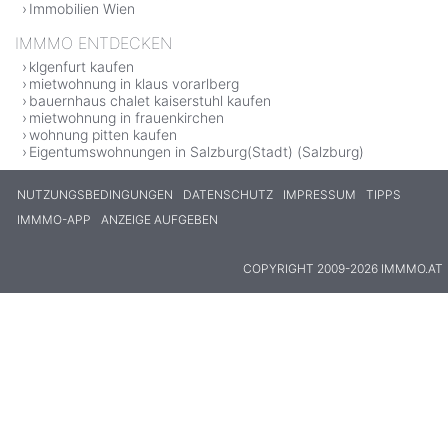
Immobilien Wien
IMMMO ENTDECKEN
klgenfurt kaufen
mietwohnung in klaus vorarlberg
bauernhaus chalet kaiserstuhl kaufen
mietwohnung in frauenkirchen
wohnung pitten kaufen
Eigentumswohnungen in Salzburg(Stadt) (Salzburg)
NUTZUNGSBEDINGUNGEN
DATENSCHUTZ
IMPRESSUM
TIPPS
IMMMO-APP
ANZEIGE AUFGEBEN
COPYRIGHT 2009-2026 IMMMO.AT