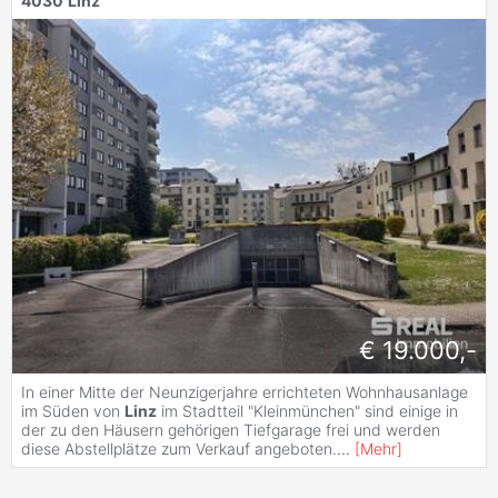
4030
Linz
€ 19.000,-
In einer Mitte der Neunzigerjahre errichteten Wohnhausanlage
im Süden von
Linz
im Stadtteil "Kleinmünchen" sind einige in
der zu den Häusern gehörigen Tiefgarage frei und werden
diese Abstellplätze zum Verkauf angeboten.
...
[
Mehr
]