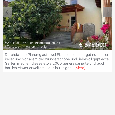
#
Werkstatt
#
Keller
#
Parkmöglichkeit
€ 575.000,-
#
Terrasse
#
möbliert
#
ruhig
Durchdachte Planung auf zwei Ebenen, ein sehr gut nutzbarer
Keller und vor allem der wunderschöne und liebevoll gepflegte
Garten machen dieses etwa 2000 generalsanierte und auch
baulich etwas erweitere Haus in ruhiger
...
[
Mehr
]