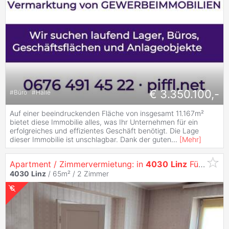
€ 3.350.100,-
#
Büro
#
Halle
Auf einer beeindruckenden Fläche von insgesamt 11.167m²
bietet diese Immobilie alles, was Ihr Unternehmen für ein
erfolgreiches und effizientes Geschäft benötigt. Die Lage
dieser Immobilie ist unschlagbar. Dank der guten
...
[
Mehr
]
Apartment / Zimmervermietung: in
4030
Linz
Für Arbeiter-Unterkunft, Monteure, Zweitwohnsitz-Kurzzeitmiete...
4030
Linz
/ 65m² /
2 Zimmer