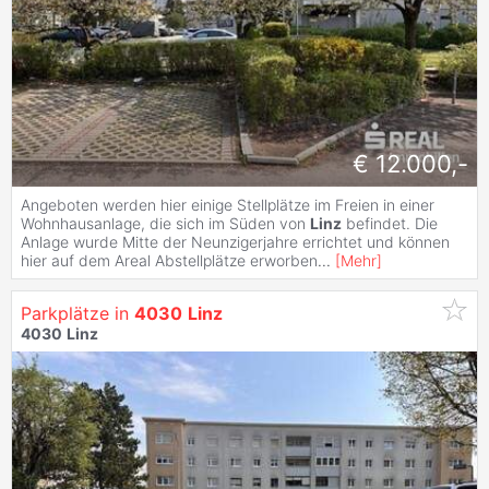
€ 12.000,-
Angeboten werden hier einige Stellplätze im Freien in einer
Wohnhausanlage, die sich im Süden von
Linz
befindet. Die
Anlage wurde Mitte der Neunzigerjahre errichtet und können
hier auf dem Areal Abstellplätze erworben
...
[
Mehr
]
Parkplätze in
4030
Linz
4030
Linz