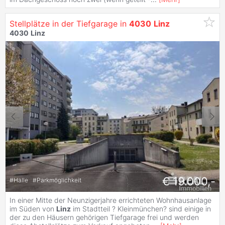
Stellplätze in der Tiefgarage in
4030
Linz
4030
Linz
€ 19.000,-
#
Halle
#
Parkmöglichkeit
In einer Mitte der Neunzigerjahre errichteten Wohnhausanlage
im Süden von
Linz
im Stadtteil ? Kleinmünchen? sind einige in
der zu den Häusern gehörigen Tiefgarage frei und werden