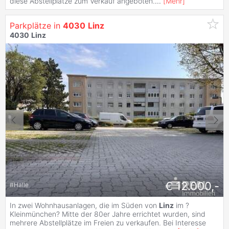
diese Abstellplätze zum Verkauf angeboten.
...
[
Mehr
]
Parkplätze in
4030
Linz
4030
Linz
€ 12.000,-
#
Halle
In zwei Wohnhausanlagen, die im Süden von
Linz
im ?
Kleinmünchen? Mitte der 80er Jahre errichtet wurden, sind
mehrere Abstellplätze im Freien zu verkaufen. Bei Interesse