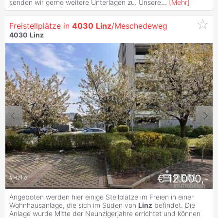
senden wir gerne weitere Unterlagen zu. Unsere
...
[
Mehr
]
Freistellplätze in
4030
Linz
/Meschedeweg
4030
Linz
€ 12.000,-
#
Halle
Angeboten werden hier einige Stellplätze im Freien in einer
Wohnhausanlage, die sich im Süden von
Linz
befindet. Die
Anlage wurde Mitte der Neunzigerjahre errichtet und können