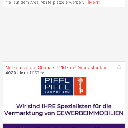
hier auf dem Areal Abstellplätze erworben
...
[
Mehr
]
Nutzen sie die Chance: 11.167 m² Grundstück in
4030
Li
4030
Linz
/ 11167m²