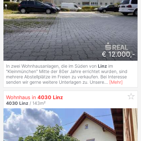
€ 12.000,-
In zwei Wohnhausanlagen, die im Süden von
Linz
im
"Kleinmünchen" Mitte der 80er Jahre errichtet wurden, sind
mehrere Abstellplätze im Freien zu verkaufen. Bei Interesse
senden wir gerne weitere Unterlagen zu. Unsere
...
[
Mehr
]
Wohnhaus in
4030
Linz
4030
Linz
/ 143m²