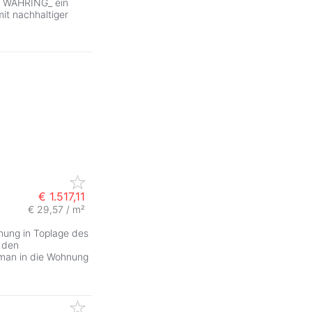
N WÄHRING_ ein
t nachhaltiger
€ 1.517,11
€ 29,57 / m²
ung in Toplage des
r den
 man in die Wohnung