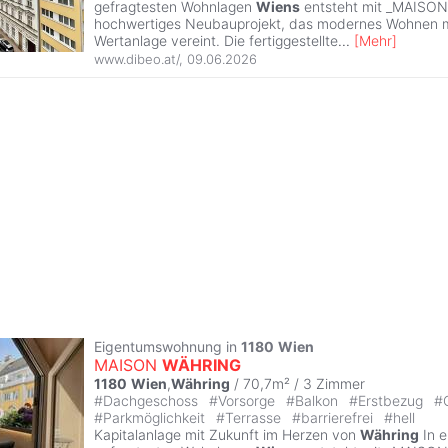
gefragtesten Wohnlagen
Wiens
entsteht mit _MAISO
hochwertiges Neubauprojekt, das modernes Wohnen mi
Wertanlage vereint. Die fertiggestellte
...
[
Mehr
]
www.dibeo.at/
,
09.06.2026
Eigentumswohnung in
1180
Wien
MAISON
WÄHRING
1180
Wien
,
Währing
/ 70,7m² /
3 Zimmer
#
Dachgeschoss
#
Vorsorge
#
Balkon
#
Erstbezug
#
#
Parkmöglichkeit
#
Terrasse
#
barrierefrei
#
hell
Kapitalanlage mit Zukunft im Herzen von
Währing
In e