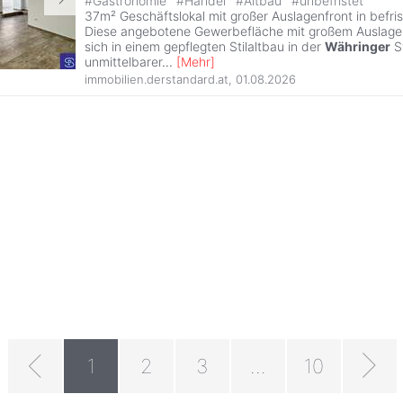
#
Gastronomie
#
Handel
#
Altbau
#
unbefristet
37m² Geschäftslokal mit großer Auslagenfront in befri
Diese angebotene Gewerbefläche mit großem Auslagen
sich in einem gepflegten Stilaltbau in der
Währinger
St
unmittelbarer
...
[
Mehr
]
immobilien.derstandard.at
,
01.08.2026
1
2
3
...
10