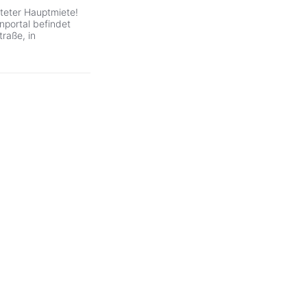
steter Hauptmiete!
portal befindet
raße, in