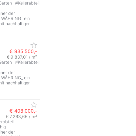
Garten
#
Kellerabteil
iner der
N WÄHRING_ ein
t nachhaltiger
€ 935.500,-
€ 9.837,01 / m²
Garten
#
Kellerabteil
iner der
N WÄHRING_ ein
t nachhaltiger
€ 408.000,-
€ 7.263,66 / m²
erabteil
hig
iner der