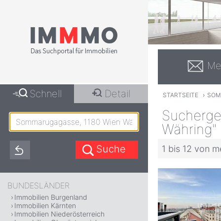
Me
Schnell
Detail
STARTSEITE
›
SOM
Sucherge
Währing"
1 bis 12 von m
BUNDESLÄNDER
Immobilien Burgenland
Immobilien Kärnten
Immobilien Niederösterreich