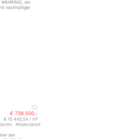
N WÄHRING_ ein
t nachhaltiger
€ 738.500,-
€ 10.445,54 / m²
Garten
#
Kellerabteil
iner der