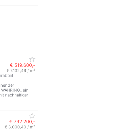
€ 519.600,-
€ 7.132,46 / m²
erabteil
iner der
N WÄHRING_ ein
t nachhaltiger
€ 792.200,-
€ 8.000,40 / m²