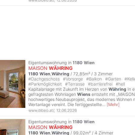
Eigentumswohnung in
1180
Wien
MAISON
WÄHRING
1180
Wien
,
Währing
/ 72,85m² /
3 Zimmer
#
Dachgeschoss
#
Vorsorge
#
Balkon
#
Garten
#
Kell
#
Parkmöglichkeit
#
Terrasse
#
barrierefrei
#
hell
Kapitalanlage mit Zukunft im Herzen von
Währing
In e
gefragtesten Wohnlagen
Wiens
entsteht mit _MAISO
hochwertiges Neubauprojekt, das modernes Wohnen mi
Wertanlage vereint. Die fertiggestellte
...
[
Mehr
]
www.dibeo.at/
,
12.06.2026
Eigentumswohnung in
1180
Wien
MAISON
WÄHRING
1180
Wien
,
Währing
/ 99,02m² /
4 Zimmer