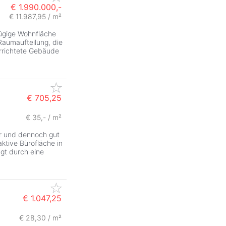
€ 1.990.000,-
€ 11.987,95 / m²
ügige Wohnfläche
Raumaufteilung, die
rrichtete Gebäude
€ 705,25
€ 35,- / m²
er und dennoch gut
ktive Bürofläche in
ugt durch eine
€ 1.047,25
€ 28,30 / m²
ZurÃ