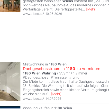
gefragtesten Wohnlagen
Wiens
entsteht mit _MAISO
hochwertiges Neubauprojekt, das modernes Wohnen mi
Wertanlage vereint. Die fertiggestellte
...
[
Mehr
]
www.dibeo.at/
,
10.06.2026
Mietwohnung in
1180
Wien
Dachgeschosstraum in
1180
zu vermieten
1180
Wien
,
Währing
/ 51,3m² /
1 Zimmer
#
Dachgeschoss
#
Terrasse
#
ruhig
Zur Miete kommt diese traumhafte Dachgeschosswohn
18. Bezirks. Die Wohnung teilt sich auf wie folgt: - übe
Eingangsbereich sowie einen kleinen Vorraum gelangt
welche sich auf
...
[
Mehr
]
www.dibeo.at/
,
14.07.2026
Wohnung kaufen in
1180
Wien