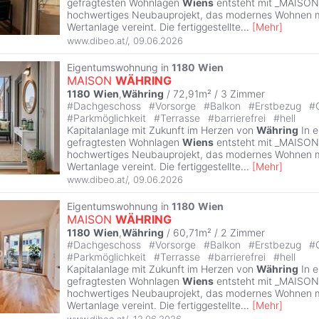
gefragtesten Wohnlagen
Wiens
entsteht mit _MAISO
hochwertiges Neubauprojekt, das modernes Wohnen mi
Wertanlage vereint. Die fertiggestellte
...
[
Mehr
]
www.dibeo.at/
,
09.06.2026
Eigentumswohnung in
1180
Wien
MAISON
WÄHRING
1180
Wien
,
Währing
/ 72,91m² /
3 Zimmer
#
Dachgeschoss
#
Vorsorge
#
Balkon
#
Erstbezug
#
#
Parkmöglichkeit
#
Terrasse
#
barrierefrei
#
hell
Kapitalanlage mit Zukunft im Herzen von
Währing
In e
gefragtesten Wohnlagen
Wiens
entsteht mit _MAISO
hochwertiges Neubauprojekt, das modernes Wohnen mi
Wertanlage vereint. Die fertiggestellte
...
[
Mehr
]
www.dibeo.at/
,
09.06.2026
Eigentumswohnung in
1180
Wien
MAISON
WÄHRING
1180
Wien
,
Währing
/ 60,71m² /
2 Zimmer
#
Dachgeschoss
#
Vorsorge
#
Balkon
#
Erstbezug
#
#
Parkmöglichkeit
#
Terrasse
#
barrierefrei
#
hell
Kapitalanlage mit Zukunft im Herzen von
Währing
In e
gefragtesten Wohnlagen
Wiens
entsteht mit _MAISO
hochwertiges Neubauprojekt, das modernes Wohnen mi
Wertanlage vereint. Die fertiggestellte
...
[
Mehr
]
www.dibeo.at/
,
12.06.2026