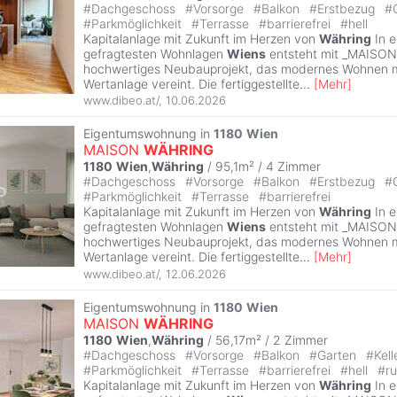
#
Dachgeschoss
#
Vorsorge
#
Balkon
#
Erstbezug
#
#
Parkmöglichkeit
#
Terrasse
#
barrierefrei
#
hell
Kapitalanlage mit Zukunft im Herzen von
Währing
In e
gefragtesten Wohnlagen
Wiens
entsteht mit _MAISO
hochwertiges Neubauprojekt, das modernes Wohnen mi
Wertanlage vereint. Die fertiggestellte
...
[
Mehr
]
www.dibeo.at/
,
10.06.2026
Eigentumswohnung in
1180
Wien
MAISON
WÄHRING
1180
Wien
,
Währing
/ 95,1m² /
4 Zimmer
#
Dachgeschoss
#
Vorsorge
#
Balkon
#
Erstbezug
#
#
Parkmöglichkeit
#
Terrasse
#
barrierefrei
Kapitalanlage mit Zukunft im Herzen von
Währing
In e
gefragtesten Wohnlagen
Wiens
entsteht mit _MAISO
hochwertiges Neubauprojekt, das modernes Wohnen mi
Wertanlage vereint. Die fertiggestellte
...
[
Mehr
]
www.dibeo.at/
,
12.06.2026
Eigentumswohnung in
1180
Wien
MAISON
WÄHRING
1180
Wien
,
Währing
/ 56,17m² /
2 Zimmer
#
Dachgeschoss
#
Vorsorge
#
Balkon
#
Garten
#
Kell
#
Parkmöglichkeit
#
Terrasse
#
barrierefrei
#
hell
#
ru
Kapitalanlage mit Zukunft im Herzen von
Währing
In e