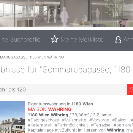
ine Suchprofile
Meine Merkliste
An
MARUGAGASSE, 1180 WIEN WÄHRING
bnisse für "Sommarugagasse, 1180
S
ehr als 120
Eigentumswohnung in
1180
Wien
MAISON
WÄHRING
1180
Wien
,
Währing
/ 78,86m² /
3 Zimmer
#
Dachgeschoss
#
Maisonette
#
Vorsorge
#
Balkon
#
Kellerabteil
#
Parkmöglichkeit
#
Terrasse
#
barriere
Kapitalanlage mit Zukunft im Herzen von
Währing
In e