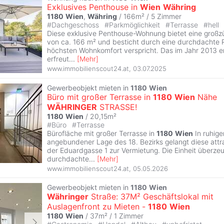
Exklusives Penthouse in
Wien
Währing
1180
Wien
,
Währing
/ 166m² /
5 Zimmer
#
Dachgeschoss
#
Parkmöglichkeit
#
Terrasse
#
hell
Diese exklusive Penthouse-Wohnung bietet eine großz
von ca. 166 m² und besticht durch eine durchdachte 
höchsten Wohnkomfort verspricht. Das im Jahr 2013 e
erfreut
...
[
Mehr
]
www.immobilienscout24.at
,
03.07.2025
Gewerbeobjekt mieten in
1180
Wien
Büro mit großer Terrasse in
1180
Wien
Nähe
WÄHRINGER
STRASSE!
1180
Wien
/ 20,15m²
#
Büro
#
Terrasse
Bürofläche mit großer Terrasse in
1180
Wien
In ruhig
angebundener Lage des 18. Bezirks gelangt diese attra
der Eduardgasse 1 zur Vermietung. Die Einheit überze
durchdachte
...
[
Mehr
]
www.immobilienscout24.at
,
05.05.2026
Gewerbeobjekt mieten in
1180
Wien
Währinger
Straße: 37M² Geschäftslokal mit
Auslagenfront zu Mieten -
1180
Wien
1180
Wien
/ 37m² /
1 Zimmer