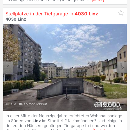
Stellplätze in der Tiefgarage in
4030
Linz
4030
Linz
€ 19.000,-
#
Halle
#
Parkmöglichkeit
In einer Mitte der Neunzigerjahre errichteten Wohnhausanlage
im Süden von
Linz
im Stadtteil ? Kleinmünchen? sind einige in
der zu den Häusern gehörigen Tiefgarage frei und werden