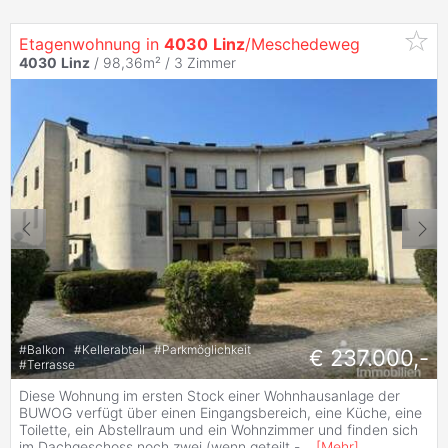
Etagenwohnung in
4030
Linz
/Meschedeweg
4030
Linz
/ 98,36m² /
3 Zimmer
#
Balkon
#
Kellerabteil
#
Parkmöglichkeit
€ 237.000,-
#
Terrasse
Diese Wohnung im ersten Stock einer Wohnhausanlage der
BUWOG verfügt über einen Eingangsbereich, eine Küche, eine
Toilette, ein Abstellraum und ein Wohnzimmer und finden sich
im Dachgeschoss noch zwei (wenn geteilt -
...
[
Mehr
]