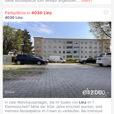
diese Abstellplätze zum Verkauf angeboten.
...
[
Mehr
]
Parkplätze in
4030
Linz
4030
Linz
€ 12.000,-
#
Halle
In zwei Wohnhausanlagen, die im Süden von
Linz
im ?
Kleinmünchen? Mitte der 80er Jahre errichtet wurden, sind
mehrere Abstellplätze im Freien zu verkaufen. Bei Interesse