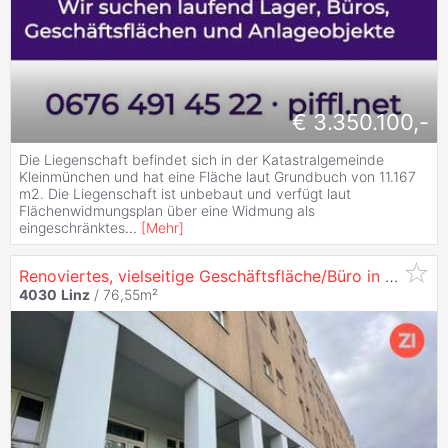
€ 3.350.100,-
Die Liegenschaft befindet sich in der Katastralgemeinde
Kleinmünchen und hat eine Fläche laut Grundbuch von 11.167
m2. Die Liegenschaft ist unbebaut und verfügt laut
Flächenwidmungsplan über eine Widmung als
eingeschränktes
...
[
Mehr
]
Renoviertes, vielseitige Geschäftsfläche/Büro in der Hartheimerstraße in
4030
Linz
/ 76,55m²