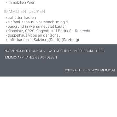
Immobilien Wien
IMMMO ENTDECKEN
trahütten kaufen
einfamilienhaus loipersbach im bgld.
baugrund in wiener neustat kaufen
Kinoplatz, 9020 Klagenfurt 11.Bezirk St. Ruprecht
doppelhaus ybbs an der donau
Lofts kaufen in Salzburg(Stadt) (Salzburg)
NUTZUNGSBEDINGUNGEN
DATENSCHUTZ
IMPRESSUM
TIPPS
IMMMO-APP
ANZEIGE AUFGEBEN
COPYRIGHT 2009-2026 IMMMO.AT