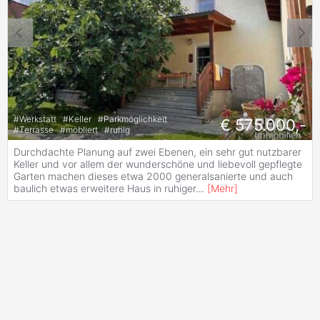
#
Werkstatt
#
Keller
#
Parkmöglichkeit
€ 575.000,-
#
Terrasse
#
möbliert
#
ruhig
Durchdachte Planung auf zwei Ebenen, ein sehr gut nutzbarer
Keller und vor allem der wunderschöne und liebevoll gepflegte
Garten machen dieses etwa 2000 generalsanierte und auch
baulich etwas erweitere Haus in ruhiger
...
[
Mehr
]