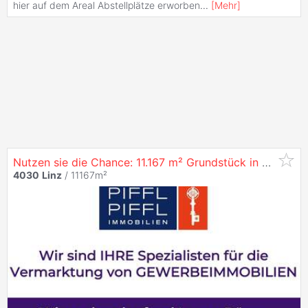
hier auf dem Areal Abstellplätze erworben
...
[
Mehr
]
Nutzen sie die Chance: 11.167 m² Grundstück in
4030
Li
4030
Linz
/ 11167m²