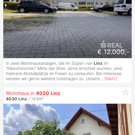
€ 12.000,-
In zwei Wohnhausanlagen, die im Süden von
Linz
im
"Kleinmünchen" Mitte der 80er Jahre errichtet wurden, sind
mehrere Abstellplätze im Freien zu verkaufen. Bei Interesse
senden wir gerne weitere Unterlagen zu. Unsere
...
[
Mehr
]
Wohnhaus in
4030
Linz
4030
Linz
/ 143m²