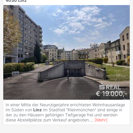
4030
Linz
€ 19.000,-
In einer Mitte der Neunzigerjahre errichteten Wohnhausanlage
im Süden von
Linz
im Stadtteil "Kleinmünchen" sind einige in
der zu den Häusern gehörigen Tiefgarage frei und werden
diese Abstellplätze zum Verkauf angeboten.
...
[
Mehr
]