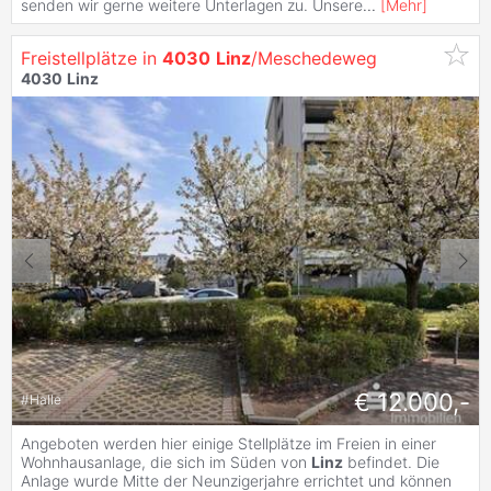
senden wir gerne weitere Unterlagen zu. Unsere
...
[
Mehr
]
Freistellplätze in
4030
Linz
/Meschedeweg
4030
Linz
€ 12.000,-
#
Halle
Angeboten werden hier einige Stellplätze im Freien in einer
Wohnhausanlage, die sich im Süden von
Linz
befindet. Die
Anlage wurde Mitte der Neunzigerjahre errichtet und können