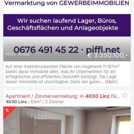
€ 3.350.100,-
#
Büro
#
Halle
Auf einer beeindruckenden Fläche von insgesamt 11.167m²
bietet diese Immobilie alles, was Ihr Unternehmen für ein
erfolgreiches und effizientes Geschäft benötigt. Die Lage
dieser Immobilie ist unschlagbar. Dank der guten
...
[
Mehr
]
Apartment / Zimmervermietung: in
4030
Linz
Für Arbeiter-Unterkunft, Monteure, Zweitwohnsitz-Kurzzeitmiete...
4030
Linz
/ 65m² /
2 Zimmer