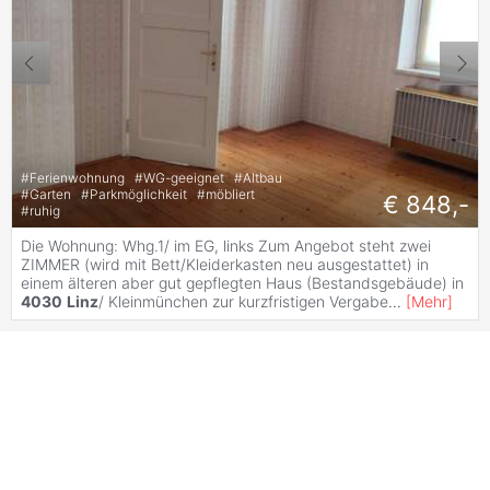
#
Ferienwohnung
#
WG-geeignet
#
Altbau
#
Garten
#
Parkmöglichkeit
#
möbliert
€ 848,-
#
ruhig
Die Wohnung: Whg.1/ im EG, links Zum Angebot steht zwei
ZIMMER (wird mit Bett/Kleiderkasten neu ausgestattet) in
einem älteren aber gut gepflegten Haus (Bestandsgebäude) in
4030
Linz
/ Kleinmünchen zur kurzfristigen Vergabe
...
[
Mehr
]