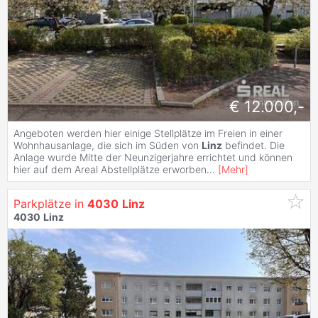
€ 12.000,-
Angeboten werden hier einige Stellplätze im Freien in einer
Wohnhausanlage, die sich im Süden von
Linz
befindet. Die
Anlage wurde Mitte der Neunzigerjahre errichtet und können
hier auf dem Areal Abstellplätze erworben
...
[
Mehr
]
Parkplätze in
4030
Linz
4030
Linz