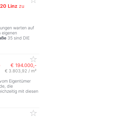
20
Linz
zu
sungen warten auf
n eigenen
aße
35 sind DIE
e
€ 194.000,-
€ 3.803,92 / m²
ZurÃ
 vom Eigentümer
de, die
chzeitig mit diesen