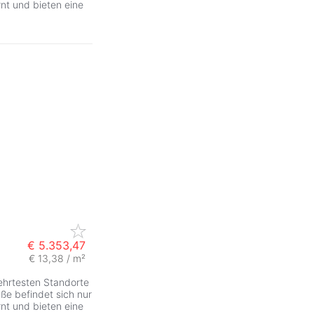
nt und bieten eine
€ 5.353,47
€ 13,38 / m²
ZurÃ
ehrtesten Standorte
ße befindet sich nur
nt und bieten eine