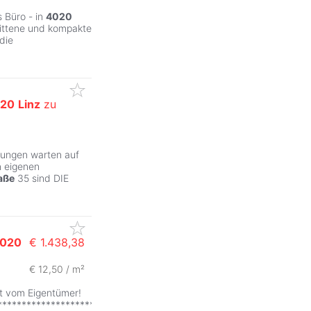
 Büro - in
4020
nittene und kompakte
die
20
Linz
zu
sungen warten auf
n eigenen
aße
35 sind DIE
020
€ 1.438,38
€ 12,50 / m²
t vom Eigentümer!
************************************