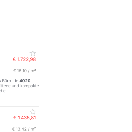
€ 1.722,98
€ 16,10 / m²
 Büro - in
4020
nittene und kompakte
die
€ 1.435,81
€ 13,42 / m²
ZurÃ