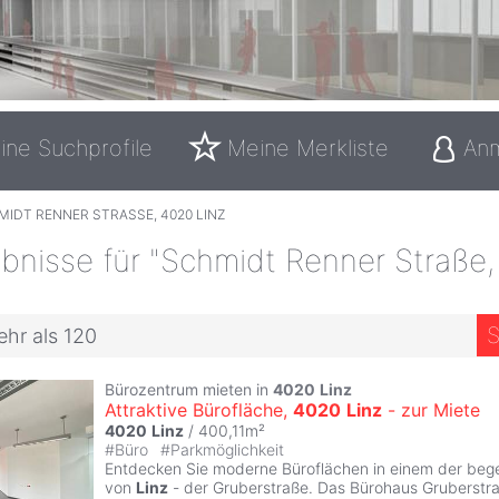
ine Suchprofile
Meine Merkliste
An
IDT RENNER STRASSE, 4020 LINZ
bnisse für "Schmidt Renner Straße
S
ehr als 120
Bürozentrum mieten in
4020
Linz
Attraktive Bürofläche,
4020
Linz
- zur Miete
4020
Linz
/ 400,11m²
#
Büro
#
Parkmöglichkeit
Entdecken Sie moderne Büroflächen in einem der beg
von
Linz
- der Gruberstraße. Das Bürohaus Gruberstra