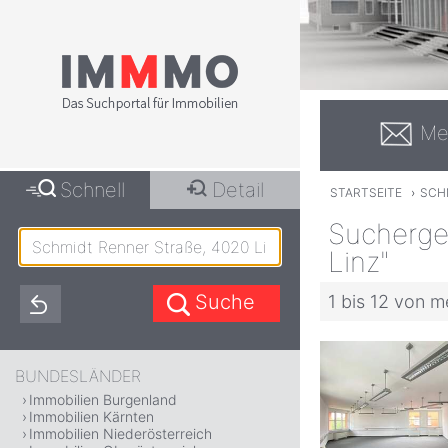
Me
Schnell
Detail
STARTSEITE
›
SCHM
Sucherge
Linz"
1 bis 12 von m
BUNDESLÄNDER
Immobilien Burgenland
Immobilien Kärnten
Immobilien Niederösterreich