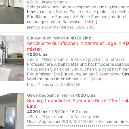
#
Büro
#
Gastronomie
Sehr praktisches und ausgesprochen günstig liegendes
Linz
zu mieten Mieten Sie jetzt diese praktisch gesch
Bürofläche am Europaplatz! Kühle Sommer sind durch 
sonnengeschützte Bauweise
...
[
Mehr
]
immobilien.derstandard.at
,
03.08.2026
Bürozentrum mieten in
4020
Linz
Servicierte Büroflächen in zentraler Lage in
40
mieten
4020
Linz
#
Büro
#
Gastronomie
#
Parkmöglichkeit
#
Terrasse
Professionelle Arbeitsplätze und hochmoderne Bürolö
Sie. Bleiben Sie flexibel und buchen Sie ganz nach de
Bedürfnissen. Die Büroräume an der Siezenheimer
Str
Wahl für Ihren Unternehmensitz
...
[
Mehr
]
https://immo.sn.at
,
07.08.2026
Gewerbeobjekt mieten in
4020
Linz
Sonnig, freundliches 6 Zimmer-Büro! 115m² -
4
Linz
4020
Linz
/ 115,07m² /
6 Zimmer
#
Büro
#
Gastronomie
#
Parkmöglichkeit
Unser Angebot ist PROVISIONSFREI - Sie mieten direk
**************************************************