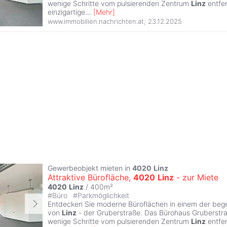
wenige Schritte vom pulsierenden Zentrum
Linz
entfer
einzigartige
...
[
Mehr
]
www.immobilien.nachrichten.at
,
23.12.2025
Gewerbeobjekt mieten in
4020
Linz
Attraktive Bürofläche,
4020
Linz
- zur Miete
4020
Linz
/ 400m²
#
Büro
#
Parkmöglichkeit
Entdecken Sie moderne Büroflächen in einem der beg
von
Linz
- der Gruberstraße. Das Bürohaus Gruberstra
wenige Schritte vom pulsierenden Zentrum
Linz
entfer