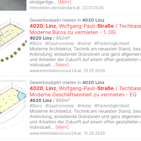
einzigartige
...
[
Mehr
]
immobilien.derstandard.at
,
23.07.2026
Gewerbeobjekt mieten in
4020
Linz
4020
,
Linz
, Wolfgang-Pauli-
Straße
/ Techbase
Moderne Büros zu vermieten - 1. OG
4020
Linz
/ 992m²
#
Büro
#
Gastronomie
#
Hotel
#
Parkmöglichkeit
Moderne Architektur, Technik am neuesten Stand, beste
Anbindung, einladende Grünzonen und ganz allgemein 
und Arbeiten der Zukunft auf einem offen gestalteten 
Individuell
...
[
Mehr
]
www.immobilienscout24.at
,
15.05.2026
Gewerbeobjekt mieten in
4020
Linz
4020
,
Linz
, Wolfgang-Pauli-
Straße
/ Techbase
Moderne Geschäftseinheit zu vermieten - EG
4020
Linz
/ 850m²
#
Büro
#
Gastronomie
#
Hotel
#
Parkmöglichkeit
Moderne Architektur, Technik am neuesten Stand, beste
Anbindung, einladende Grünzonen und ganz allgemein 
und Arbeiten der Zukunft auf einem offen gestalteten 
Individuell
...
[
Mehr
]
www.immobilienscout24.at
,
15.05.2026