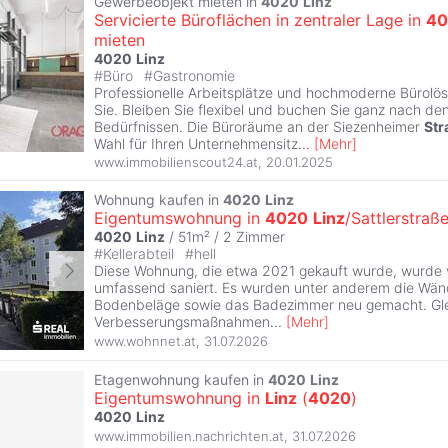
Gewerbeobjekt mieten in
4020
Linz
Servicierte Büroflächen in zentraler Lage in
40
mieten
4020
Linz
#
Büro
#
Gastronomie
Professionelle Arbeitsplätze und hochmoderne Bürolö
Sie. Bleiben Sie flexibel und buchen Sie ganz nach de
Bedürfnissen. Die Büroräume an der Siezenheimer
Str
Wahl für Ihren Unternehmensitz
...
[
Mehr
]
www.immobilienscout24.at
,
20.01.2025
Wohnung kaufen in
4020
Linz
Eigentumswohnung in
4020
Linz
/Sattlerstraß
4020
Linz
/ 51m² /
2 Zimmer
#
Kellerabteil
#
hell
Diese Wohnung, die etwa 2021 gekauft wurde, wurde
umfassend saniert. Es wurden unter anderem die Wän
Bodenbeläge sowie das Badezimmer neu gemacht. Glei
Verbesserungsmaßnahmen
...
[
Mehr
]
www.wohnnet.at
,
31.07.2026
Etagenwohnung kaufen in
4020
Linz
Eigentumswohnung in
Linz
(
4020
)
4020
Linz
www.immobilien.nachrichten.at
,
31.07.2026