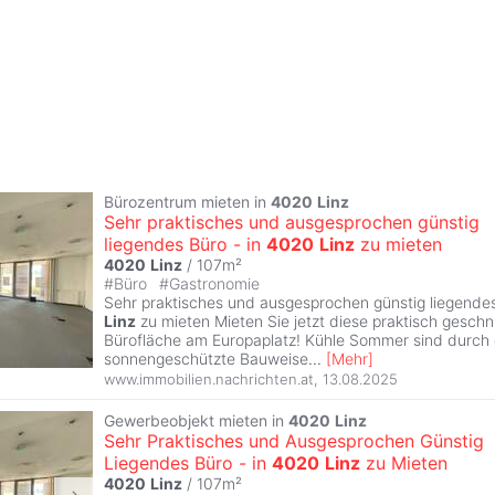
Bürozentrum mieten in
4020
Linz
Sehr praktisches und ausgesprochen günstig
liegendes Büro - in
4020
Linz
zu mieten
4020
Linz
/ 107m²
#
Büro
#
Gastronomie
Sehr praktisches und ausgesprochen günstig liegendes
Linz
zu mieten Mieten Sie jetzt diese praktisch gesch
Bürofläche am Europaplatz! Kühle Sommer sind durch 
sonnengeschützte Bauweise
...
[
Mehr
]
www.immobilien.nachrichten.at
,
13.08.2025
Gewerbeobjekt mieten in
4020
Linz
Sehr Praktisches und Ausgesprochen Günstig
Liegendes Büro - in
4020
Linz
zu Mieten
4020
Linz
/ 107m²