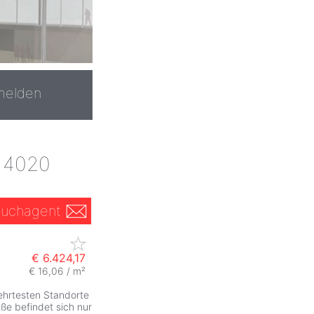
melden
, 4020
uchagent
€ 6.424,17
€ 16,06 / m²
ehrtesten Standorte
ße befindet sich nur