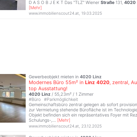
D A S O B J E K T Das "TLZ" Wiener
Straße
131,
4020
[
Mehr
]
www.immobilienscout24.at
,
19.03.2025
Gewerbeobjekt mieten in
4020
Linz
Modernes Büro 55m² in
Linz
4020
, zentral, A
top Ausstattung!
4020
Linz
/ 55,23m² /
1 Zimmer
#
Büro
#
Parkmöglichkeit
Gemeinschaftsbüro zentral gelegen ab sofort provision
zur Vermietung stehende Bürofläche ist im Technolog
Objekt befinden sich ein repräsentatives Foyer mit Rez
Schulungs-,
...
[
Mehr
]
www.immobilienscout24.at
,
23.12.2025