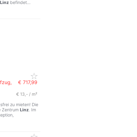
Linz
befindet
...
ufzug,
€ 717,99
€ 13,- / m²
sfrei zu mieten! Die
ie Zentrum
Linz
. Im
eption,