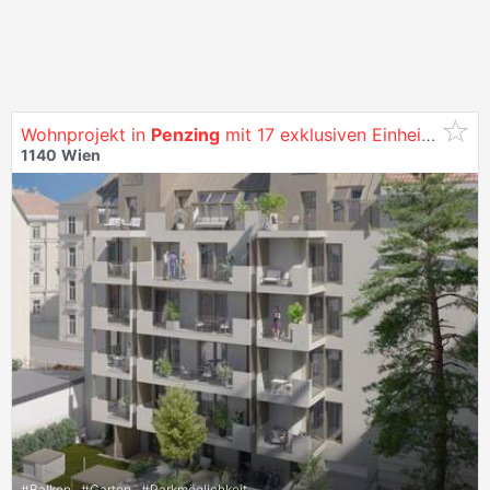
Wohnprojekt in
Penzing
mit 17 exklusiven Einheiten - erstklassige Ausstattung und nachhaltige Energieversorgung - Wohnungen zu kaufen in
1140
Wien
#
Balkon
#
Garten
#
Parkmöglichkeit