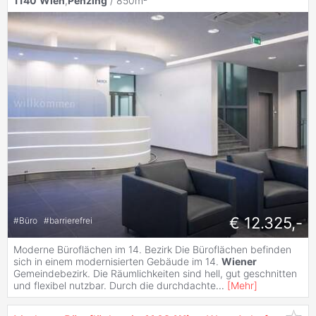
1140
Wien
,
Penzing
/ 850m²
€ 12.325,-
#
Büro
#
barrierefrei
Moderne Büroflächen im 14. Bezirk Die Büroflächen befinden
sich in einem modernisierten Gebäude im 14.
Wiener
Gemeindebezirk. Die Räumlichkeiten sind hell, gut geschnitten
und flexibel nutzbar. Durch die durchdachte
...
[
Mehr
]