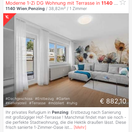
Moderne 1-Zi DG Wohnung mit Terrasse in
1140
Wien
- 
1140
Wien
,
Penzing
/ 38,82m² /
1 Zimmer
#
Dachgeschoss
#
Erstbezug
#
Garten
€ 882,10
#
Kellerabteil
#
Terrasse
#
möbliert
#
ruhig
Ihr privates Refugium in
Penzing
: Erstbezug nach Sanierung
mit großzügiger Hof-Terrasse ! Manchmal findet man sie noch -
die perfekte Stadtwohnung, die die Hektik draußen lässt. Diese
frisch sanierte 1-Zimmer-Oase ist
...
[
Mehr
]