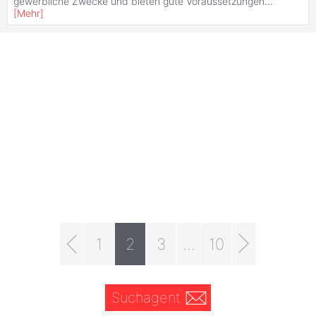
gewerbliche Zwecke und bieten gute Voraussetzungen
...
[
Mehr
]
1
2
3
...
10
Suchagent