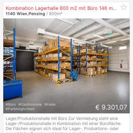
Kombination Lagerhalle 800 m2 mit Büro 146 m2 in
114
1140
Wien
,
Penzing
/ 800m²
#
Büro
#
Gastronomie
#
Halle
€ 9.301,07
#
Parkmöglichkeit
Lager/Produktionshalle mit Büro Zur Vermietung steht eine
Lager-/Produktionshalle in Kombination mit einer Bürofläche.
Die Flächen eignen sich ideal für Lager-, Produktions- oder