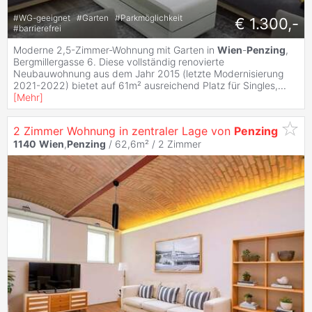
#
WG-geeignet
#
Garten
#
Parkmöglichkeit
€ 1.300,-
#
barrierefrei
Moderne 2,5-Zimmer-Wohnung mit Garten in
Wien
-
Penzing
,
Bergmillergasse 6. Diese vollständig renovierte
Neubauwohnung aus dem Jahr 2015 (letzte Modernisierung
2021-2022) bietet auf 61m² ausreichend Platz für Singles,
...
[
Mehr
]
2 Zimmer Wohnung in zentraler Lage von
Penzing
1140
Wien
,
Penzing
/ 62,6m² /
2 Zimmer