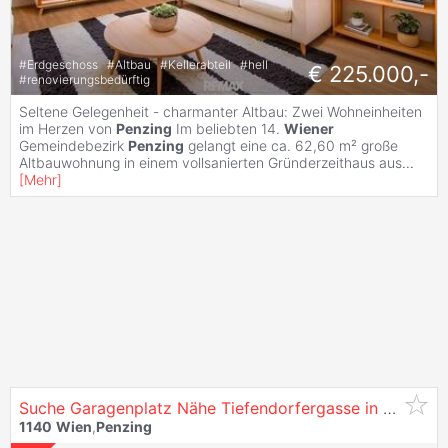
#
Erdgeschoss
#
Altbau
#
Kellerabteil
#
hell
€ 225.000,-
#
renovierungsbedürftig
Seltene Gelegenheit - charmanter Altbau: Zwei Wohneinheiten
im Herzen von
Penzing
Im beliebten 14.
Wiener
Gemeindebezirk
Penzing
gelangt eine ca. 62,60 m² große
Altbauwohnung in einem vollsanierten Gründerzeithaus aus
...
[
Mehr
]
Suche Garagenplatz Nähe Tiefendorfergasse in
1140
Wi
1140
Wien
,
Penzing