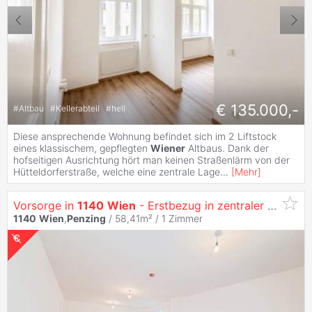
€ 135.000,-
#
Altbau
#
Kellerabteil
#
hell
Diese ansprechende Wohnung befindet sich im 2 Liftstock
eines klassischem, gepflegten
Wiener
Altbaus. Dank der
hofseitigen Ausrichtung hört man keinen Straßenlärm von der
Hütteldorferstraße, welche eine zentrale Lage
...
[
Mehr
]
Vorsorge in
1140
Wien
- Erstbezug in zentraler Lage!
1140
Wien
,
Penzing
/ 58,41m² /
1 Zimmer