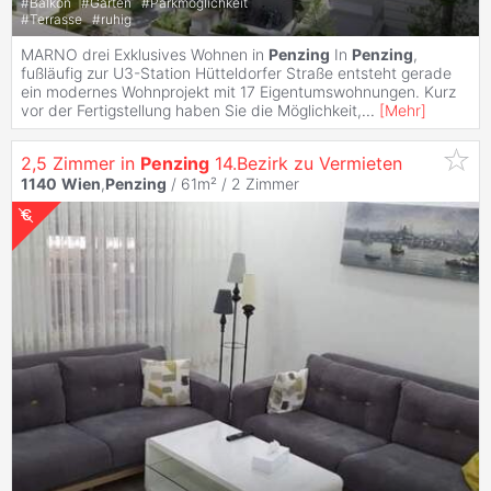
#
Balkon
#
Garten
#
Parkmöglichkeit
#
Terrasse
#
ruhig
MARNO drei Exklusives Wohnen in
Penzing
In
Penzing
,
fußläufig zur U3-Station Hütteldorfer Straße entsteht gerade
ein modernes Wohnprojekt mit 17 Eigentumswohnungen. Kurz
vor der Fertigstellung haben Sie die Möglichkeit,
...
[
Mehr
]
2,5 Zimmer in
Penzing
14.Bezirk zu Vermieten
1140
Wien
,
Penzing
/ 61m² /
2 Zimmer