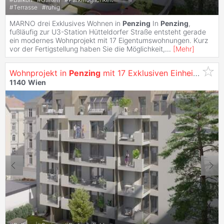
#
Terrasse
#
ruhig
MARNO drei Exklusives Wohnen in
Penzing
In
Penzing
,
fußläufig zur U3-Station Hütteldorfer Straße entsteht gerade
ein modernes Wohnprojekt mit 17 Eigentumswohnungen. Kurz
vor der Fertigstellung haben Sie die Möglichkeit,
...
[
Mehr
]
Wohnprojekt in
Penzing
mit 17 Exklusiven Einheiten - Erstklassige Ausstattung und Nachhaltige Energieversorgung - Wohnungen zu Kaufen in
1140
Wien