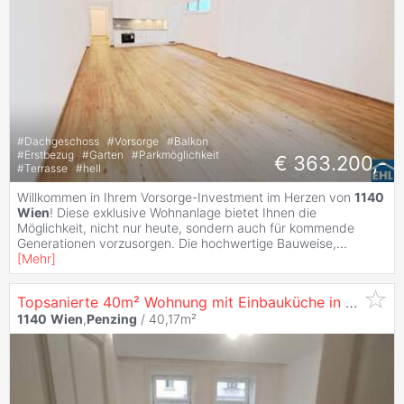
#
Dachgeschoss
#
Vorsorge
#
Balkon
#
Erstbezug
#
Garten
#
Parkmöglichkeit
€ 363.200,-
#
Terrasse
#
hell
Willkommen in Ihrem Vorsorge-Investment im Herzen von
1140
Wien
! Diese exklusive Wohnanlage bietet Ihnen die
Möglichkeit, nicht nur heute, sondern auch für kommende
Generationen vorzusorgen. Die hochwertige Bauweise,
...
[
Mehr
]
Topsanierte 40m² Wohnung mit Einbauküche in
1140
Wi
1140
Wien
,
Penzing
/ 40,17m²