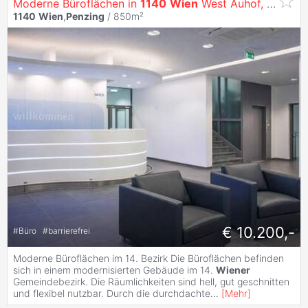
Moderne Büroflächen in
1140
Wien
West Auhof, Grenze zu Niederösterreich
1140
Wien
,
Penzing
/ 850m²
€ 10.200,-
#
Büro
#
barrierefrei
Moderne Büroflächen im 14. Bezirk Die Büroflächen befinden
sich in einem modernisierten Gebäude im 14.
Wiener
Gemeindebezirk. Die Räumlichkeiten sind hell, gut geschnitten
und flexibel nutzbar. Durch die durchdachte
...
[
Mehr
]