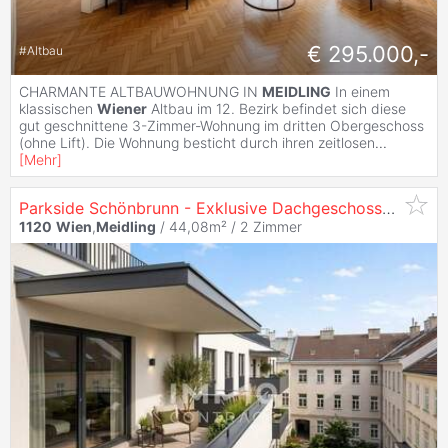
€ 295.000,-
#
Altbau
CHARMANTE ALTBAUWOHNUNG IN
MEIDLING
In einem
klassischen
Wiener
Altbau im 12. Bezirk befindet sich diese
gut geschnittene 3-Zimmer-Wohnung im dritten Obergeschoss
(ohne Lift). Die Wohnung besticht durch ihren zeitlosen
...
[
Mehr
]
Parkside Schönbrunn - Exklusive Dachgeschosswohnung in
1120
Wien
,
Meidling
/ 44,08m² /
2 Zimmer