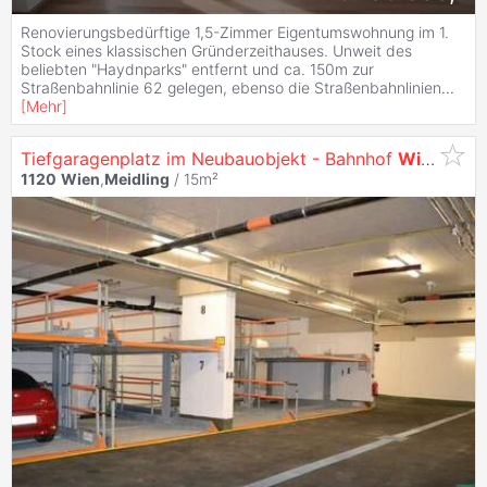
Renovierungsbedürftige 1,5-Zimmer Eigentumswohnung im 1.
Stock eines klassischen Gründerzeithauses. Unweit des
beliebten "Haydnparks" entfernt und ca. 150m zur
Straßenbahnlinie 62 gelegen, ebenso die Straßenbahnlinien
...
[
Mehr
]
Tiefgaragenplatz im Neubauobjekt - Bahnhof
Wien
Meid
1120
Wien
,
Meidling
/ 15m²