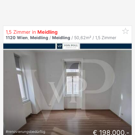
1,5 Zimmer in
Meidling
1120
Wien
,
Meidling
/
Meidling
/ 50,62m² /
1,5 Zimmer
€ 198.000,-
#
renovierungsbedürftig