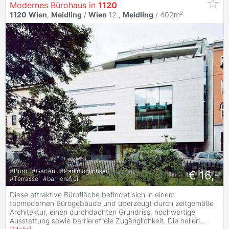
Modernes Bürohaus in
1120
1120
Wien
,
Meidling
/
Wien
12.,
Meidling
/ 402m²
#
Büro
#
Garten
#
Parkmöglichkeit
€ 16,-
#
Terrasse
#
barrierefrei
Diese attraktive Bürofläche befindet sich in einem
topmodernen Bürogebäude und überzeugt durch zeitgemäße
Architektur, einen durchdachten Grundriss, hochwertige
Ausstattung sowie barrierefreie Zugänglichkeit. Die hellen
...