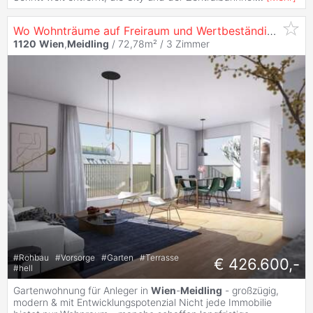
Wo Wohnträume auf Freiraum und Wertbeständigkeit treffen | Gartenwohnung in
1120
Wien
,
Meidling
/ 72,78m² /
3 Zimmer
#
Rohbau
#
Vorsorge
#
Garten
#
Terrasse
€ 426.600,-
#
hell
Gartenwohnung für Anleger in
Wien
-
Meidling
- großzügig,
modern & mit Entwicklungspotenzial Nicht jede Immobilie