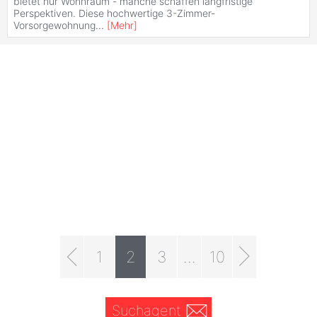
bietet nur Wohnraum - manche schaffen langfristige
Perspektiven. Diese hochwertige 3-Zimmer-
Vorsorgewohnung
...
[
Mehr
]
1
2
3
...
10
Suchagent