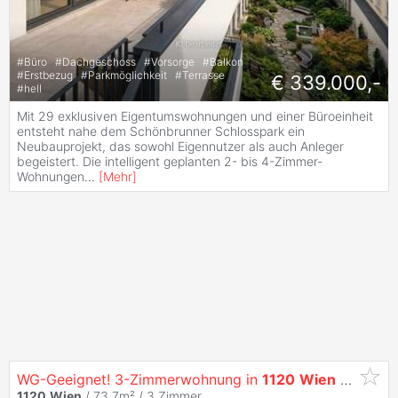
#
Büro
#
Dachgeschoss
#
Vorsorge
#
Balkon
#
Erstbezug
#
Parkmöglichkeit
#
Terrasse
€ 339.000,-
#
hell
Mit 29 exklusiven Eigentumswohnungen und einer Büroeinheit
entsteht nahe dem Schönbrunner Schlosspark ein
Neubauprojekt, das sowohl Eigennutzer als auch Anleger
begeistert. Die intelligent geplanten 2- bis 4-Zimmer-
Wohnungen
...
[
Mehr
]
WG-Geeignet! 3-Zimmerwohnung in
1120
Wien
nahe Bahnhof
1120
Wien
/ 73,7m² /
3 Zimmer