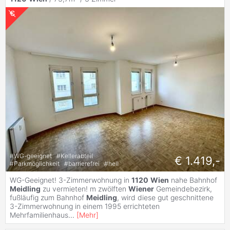
#
WG-geeignet
#
Kellerabteil
€ 1.419,-
#
Parkmöglichkeit
#
barrierefrei
#
hell
WG-Geeignet! 3-Zimmerwohnung in
1120
Wien
nahe Bahnhof
Meidling
zu vermieten! m zwölften
Wiener
Gemeindebezirk,
fußläufig zum Bahnhof
Meidling
, wird diese gut geschnittene
3-Zimmerwohnung in einem 1995 errichteten
Mehrfamilienhaus
...
[
Mehr
]