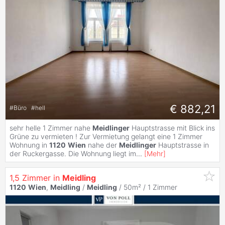
€ 882,21
#
Büro
#
hell
sehr helle 1 Zimmer nahe
Meidlinger
Hauptstrasse mit Blick ins
Grüne zu vermieten ! Zur Vermietung gelangt eine 1 Zimmer
Wohnung in
1120
Wien
nahe der
Meidlinger
Hauptstrasse in
der Ruckergasse. Die Wohnung liegt im
...
[
Mehr
]
1,5 Zimmer in
Meidling
1120
Wien
,
Meidling
/
Meidling
/ 50m² /
1 Zimmer