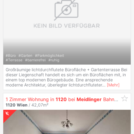
#
Büro
#
Garten
#
Parkmöglichkeit
#
Terrasse
#
barrierefrei
#
ruhig
Großräumige lichtdurchflutete Bürofläche + Gartenterrasse Bei
dieser Liegenschaft handelt es sich um ein Büroflächen mit, in
einem top modernen Bürogebäude. Eine ansprechende
moderne Architektur, überlegter lichtdurchfluteter
...
[
Mehr
]
1 Zimmer Wohnung in
1120
bei
Meidlinger
Bahnhof / Philadelphiabrücke
1120
Wien
/ 42,07m²