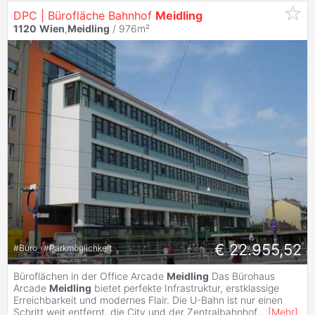
DPC | Bürofläche Bahnhof
Meidling
1120
Wien
,
Meidling
/ 976m²
€ 22.955,52
#
Büro
#
Parkmöglichkeit
Büroflächen in der Office Arcade
Meidling
Das Bürohaus
Arcade
Meidling
bietet perfekte Infrastruktur, erstklassige
Erreichbarkeit und modernes Flair. Die U-Bahn ist nur einen
Schritt weit entfernt, die City und der Zentralbahnhof
...
[
Mehr
]