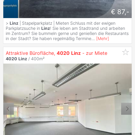
€ 87,-
>
Linz
| Stapelparkplatz | Mieten Schluss mit der ewigen
Parkplatzsuche in
Linz
! Sie leben am Stadtrand und arbeiten
im Zentrum? Sie bummeln gerne und genießen die Restaurants
in der Stadt? Sie haben regelmäßig Termine
...
[
Mehr
]
Attraktive Bürofläche,
4020
Linz
- zur Miete
4020
Linz
/ 400m²