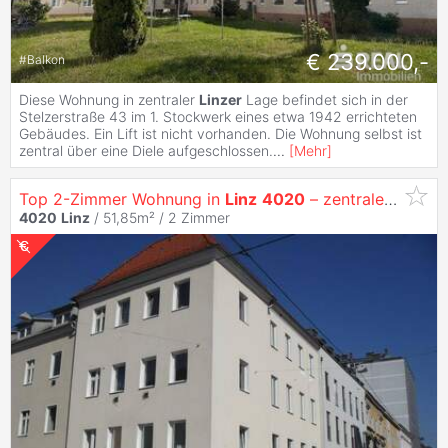
€ 239.000,-
#
Balkon
Diese Wohnung in zentraler
Linzer
Lage befindet sich in der
Stelzerstraße 43 im 1. Stockwerk eines etwa 1942 errichteten
Gebäudes. Ein Lift ist nicht vorhanden. Die Wohnung selbst ist
zentral über eine Diele aufgeschlossen.
...
[
Mehr
]
Top 2-Zimmer Wohnung in
Linz
4020
– zentrale Lage
4020
Linz
/ 51,85m² /
2 Zimmer