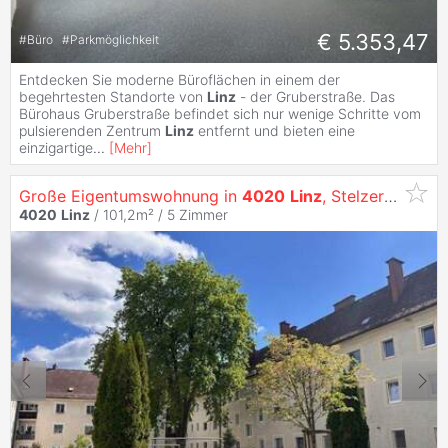
€ 5.353,47
#
Büro
#
Parkmöglichkeit
Entdecken Sie moderne Büroflächen in einem der
begehrtesten Standorte von
Linz
- der Gruberstraße. Das
Bürohaus Gruberstraße befindet sich nur wenige Schritte vom
pulsierenden Zentrum
Linz
entfernt und bieten eine
einzigartige
...
[
Mehr
]
Große Eigentumswohnung in
4020
Linz
, Stelzerstraße 43 Top 4
4020
Linz
/ 101,2m² /
5 Zimmer