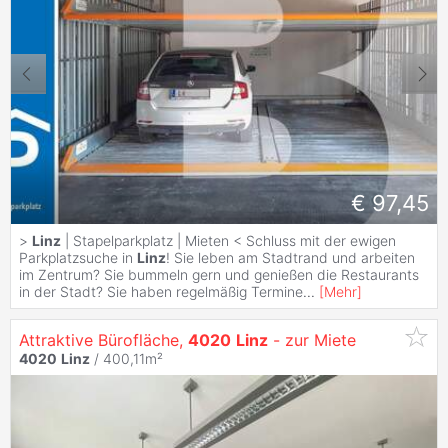
€ 97,45
>
Linz
| Stapelparkplatz | Mieten < Schluss mit der ewigen
Parkplatzsuche in
Linz
! Sie leben am Stadtrand und arbeiten
im Zentrum? Sie bummeln gern und genießen die Restaurants
in der Stadt? Sie haben regelmäßig Termine
...
[
Mehr
]
Attraktive Bürofläche,
4020
Linz
- zur Miete
4020
Linz
/ 400,11m²