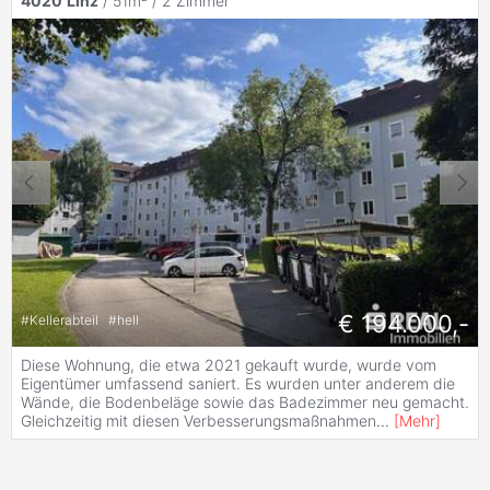
4020
Linz
/ 51m² /
2 Zimmer
€ 194.000,-
#
Kellerabteil
#
hell
Diese Wohnung, die etwa 2021 gekauft wurde, wurde vom
Eigentümer umfassend saniert. Es wurden unter anderem die
Wände, die Bodenbeläge sowie das Badezimmer neu gemacht.
Gleichzeitig mit diesen Verbesserungsmaßnahmen
...
[
Mehr
]