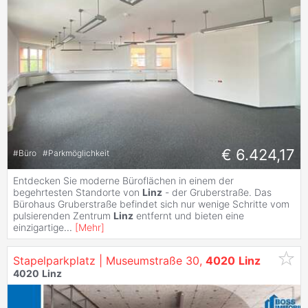
€ 6.424,17
#
Büro
#
Parkmöglichkeit
Entdecken Sie moderne Büroflächen in einem der
begehrtesten Standorte von
Linz
- der Gruberstraße. Das
Bürohaus Gruberstraße befindet sich nur wenige Schritte vom
pulsierenden Zentrum
Linz
entfernt und bieten eine
einzigartige
...
[
Mehr
]
Stapelparkplatz | Museumstraße 30,
4020
Linz
4020
Linz