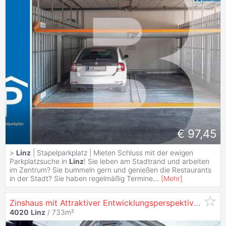
€ 97,45
>
Linz
| Stapelparkplatz | Mieten Schluss mit der ewigen
Parkplatzsuche in
Linz
! Sie leben am Stadtrand und arbeiten
im Zentrum? Sie bummeln gern und genießen die Restaurants
in der Stadt? Sie haben regelmäßig Termine
...
[
Mehr
]
Zinshaus mit Attraktiver Entwicklungsperspektive in
40
4020
Linz
/ 733m²