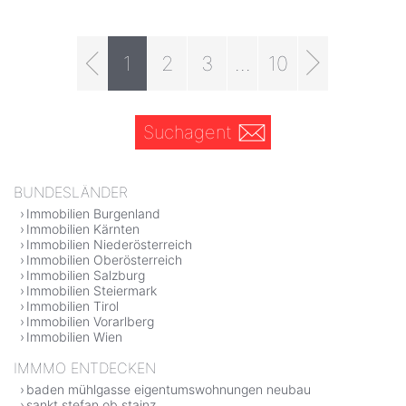
1
2
3
...
10
Suchagent
BUNDESLÄNDER
Immobilien Burgenland
Immobilien Kärnten
Immobilien Niederösterreich
Immobilien Oberösterreich
Immobilien Salzburg
Immobilien Steiermark
Immobilien Tirol
Immobilien Vorarlberg
Immobilien Wien
IMMMO ENTDECKEN
baden mühlgasse eigentumswohnungen neubau
sankt stefan ob stainz