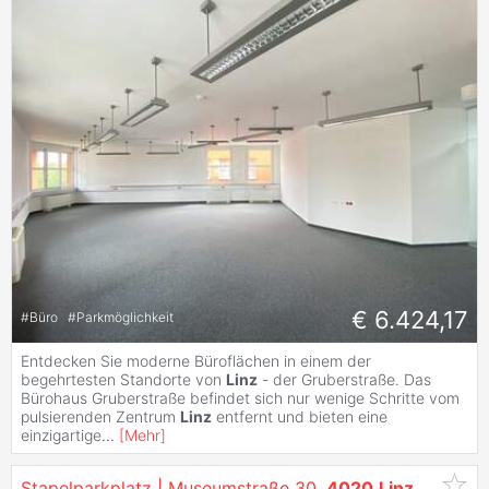
€ 6.424,17
#
Büro
#
Parkmöglichkeit
Entdecken Sie moderne Büroflächen in einem der
begehrtesten Standorte von
Linz
- der Gruberstraße. Das
Bürohaus Gruberstraße befindet sich nur wenige Schritte vom
pulsierenden Zentrum
Linz
entfernt und bieten eine
einzigartige
...
[
Mehr
]
Stapelparkplatz | Museumstraße 30,
4020
Linz