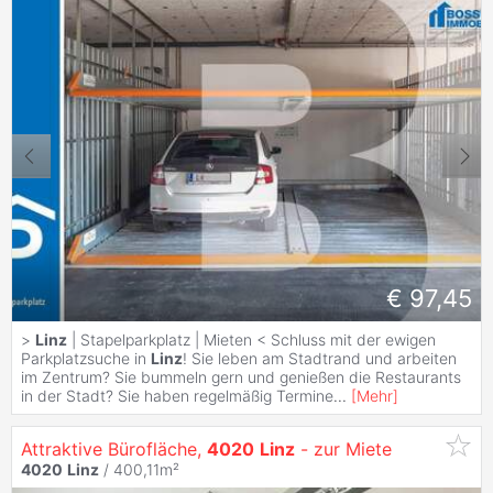
€ 97,45
>
Linz
| Stapelparkplatz | Mieten < Schluss mit der ewigen
Parkplatzsuche in
Linz
! Sie leben am Stadtrand und arbeiten
im Zentrum? Sie bummeln gern und genießen die Restaurants
in der Stadt? Sie haben regelmäßig Termine
...
[
Mehr
]
Attraktive Bürofläche,
4020
Linz
- zur Miete
4020
Linz
/ 400,11m²