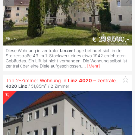
€ 239.000,-
#
Balkon
Diese Wohnung in zentraler
Linzer
Lage befindet sich in der
Stelzerstraße 43 im 1. Stockwerk eines etwa 1942 errichteten
Gebäudes. Ein Lift ist nicht vorhanden. Die Wohnung selbst ist
zentral über eine Diele aufgeschlossen.
...
[
Mehr
]
Top 2-Zimmer Wohnung in
Linz
4020
– zentrale Lage
4020
Linz
/ 51,85m² /
2 Zimmer