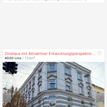
Zinshaus mit Attraktiver Entwicklungsperspektive in
40
4020
Linz
/ 733m²