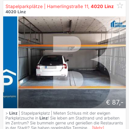
Stapelparkplätze | Hamerlingstraße 11,
4020
Linz
4020
Linz
€ 87,-
>
Linz
| Stapelparkplatz | Mieten Schluss mit der ewigen
Parkplatzsuche in
Linz
! Sie leben am Stadtrand und arbeiten
im Zentrum? Sie bummeln gerne und genießen die Restaurants
in der Stadt? Sie haben regelmäßig Termine
...
[
Mehr
]