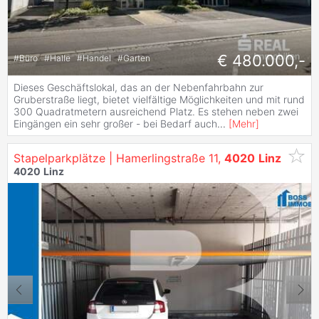
€ 480.000,-
#
Büro
#
Halle
#
Handel
#
Garten
Dieses Geschäftslokal, das an der Nebenfahrbahn zur
Gruberstraße liegt, bietet vielfältige Möglichkeiten und mit rund
300 Quadratmetern ausreichend Platz. Es stehen neben zwei
Eingängen ein sehr großer - bei Bedarf auch
...
[
Mehr
]
Stapelparkplätze | Hamerlingstraße 11,
4020
Linz
4020
Linz