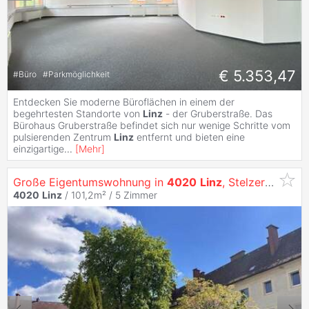
€ 5.353,47
#
Büro
#
Parkmöglichkeit
Entdecken Sie moderne Büroflächen in einem der
begehrtesten Standorte von
Linz
- der Gruberstraße. Das
Bürohaus Gruberstraße befindet sich nur wenige Schritte vom
pulsierenden Zentrum
Linz
entfernt und bieten eine
einzigartige
...
[
Mehr
]
Große Eigentumswohnung in
4020
Linz
, Stelzerstraße 43 Top 4
4020
Linz
/ 101,2m² /
5 Zimmer