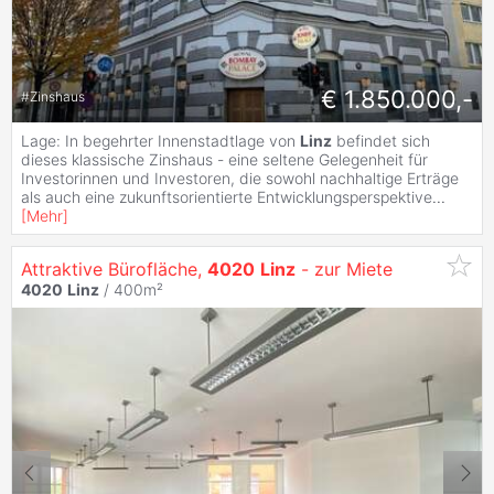
€ 1.850.000,-
#
Zinshaus
Lage: In begehrter Innenstadtlage von
Linz
befindet sich
dieses klassische Zinshaus - eine seltene Gelegenheit für
Investorinnen und Investoren, die sowohl nachhaltige Erträge
als auch eine zukunftsorientierte Entwicklungsperspektive
...
[
Mehr
]
Attraktive Bürofläche,
4020
Linz
- zur Miete
4020
Linz
/ 400m²