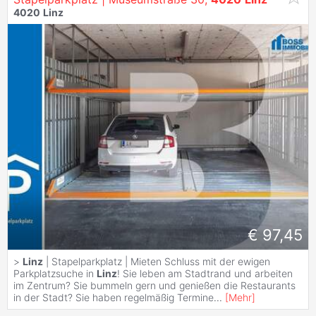
4020
Linz
€ 97,45
>
Linz
| Stapelparkplatz | Mieten Schluss mit der ewigen
Parkplatzsuche in
Linz
! Sie leben am Stadtrand und arbeiten
im Zentrum? Sie bummeln gern und genießen die Restaurants
in der Stadt? Sie haben regelmäßig Termine
...
[
Mehr
]