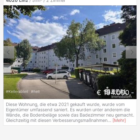
4020
Linz
/ 51m² /
2 Zimmer
€ 194.000,-
#
Kellerabteil
#
hell
Diese Wohnung, die etwa 2021 gekauft wurde, wurde vom
Eigentümer umfassend saniert. Es wurden unter anderem die
Wände, die Bodenbeläge sowie das Badezimmer neu gemacht.
Gleichzeitig mit diesen Verbesserungsmaßnahmen
...
[
Mehr
]