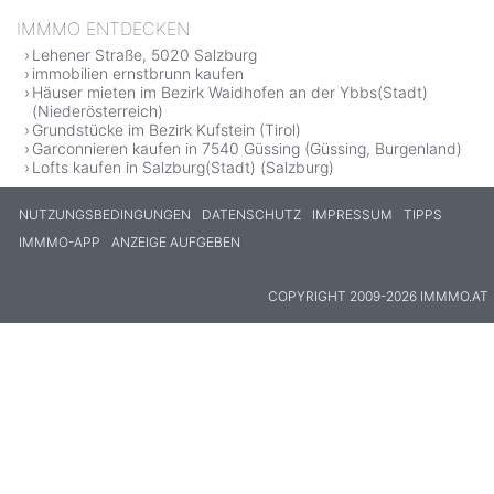
IMMMO ENTDECKEN
Lehener Straße, 5020 Salzburg
immobilien ernstbrunn kaufen
Häuser mieten im Bezirk Waidhofen an der Ybbs(Stadt)
(Niederösterreich)
Grundstücke im Bezirk Kufstein (Tirol)
Garconnieren kaufen in 7540 Güssing (Güssing, Burgenland)
Lofts kaufen in Salzburg(Stadt) (Salzburg)
NUTZUNGSBEDINGUNGEN
DATENSCHUTZ
IMPRESSUM
TIPPS
IMMMO-APP
ANZEIGE AUFGEBEN
COPYRIGHT 2009-2026 IMMMO.AT