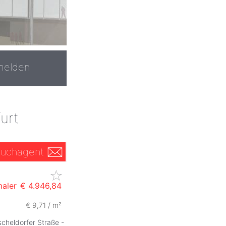
melden
urt
uchagent
maler
€ 4.946,84
€ 9,71 / m²
scheldorfer Straße -