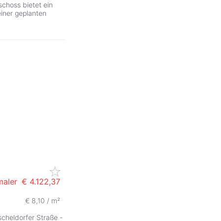
schoss bietet ein
iner geplanten
maler
€ 4.122,37
€ 8,10 / m²
ZurÃ
scheldorfer Straße -