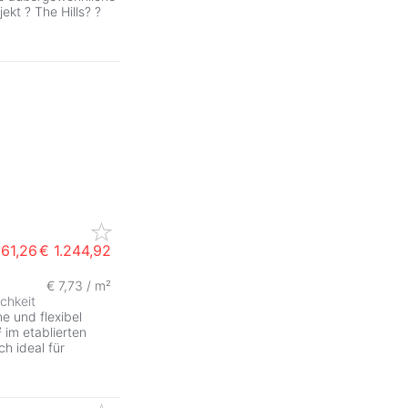
t ? The Hills? ?
161,26
€ 1.244,92
€ 7,73 / m²
ZurÃ
chkeit
e und flexibel
im etablierten
ch ideal für