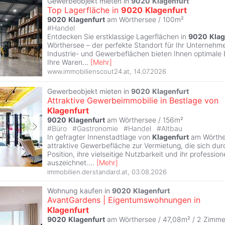
Gewerbeobjekt mieten in
9020
Klagenfurt
Top Lagerfläche in
9020
Klagenfurt
9020
Klagenfurt
am Wörthersee / 100m²
#
Handel
Entdecken Sie erstklassige Lagerflächen in
9020
Klag
Wörthersee – der perfekte Standort für Ihr Unternehmen
Industrie- und Gewerbeflächen bieten Ihnen optimale
Ihre Waren
...
[
Mehr
]
www.immobilienscout24.at
,
14.07.2026
Gewerbeobjekt mieten in
9020
Klagenfurt
Attraktive Gewerbeimmobilie in Bestlage von
Klagenfurt
9020
Klagenfurt
am Wörthersee / 156m²
#
Büro
#
Gastronomie
#
Handel
#
Altbau
In gefragter Innenstadtlage von
Klagenfurt
am Wörther
attraktive Gewerbefläche zur Vermietung, die sich durc
Position, ihre vielseitige Nutzbarkeit und ihr professio
auszeichnet.
...
[
Mehr
]
immobilien.derstandard.at
,
03.08.2026
Wohnung kaufen in
9020
Klagenfurt
AvantGardens | Eigentumswohnungen in
Klagenfurt
9020
Klagenfurt
am Wörthersee / 47,08m² /
2 Zimme