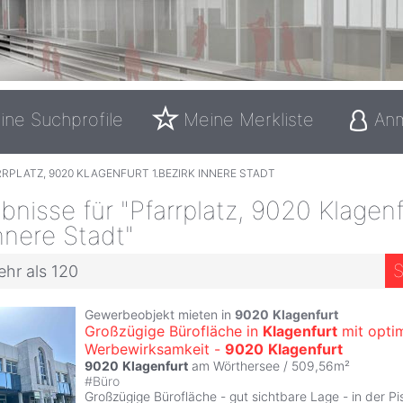
ine Suchprofile
Meine Merkliste
An
RPLATZ, 9020 KLAGENFURT 1.BEZIRK INNERE STADT
nisse für "Pfarrplatz, 9020 Klagenf
Innere Stadt"
S
ehr als 120
Gewerbeobjekt mieten in
9020
Klagenfurt
Großzügige Bürofläche in
Klagenfurt
mit opti
Werbewirksamkeit -
9020
Klagenfurt
9020
Klagenfurt
am Wörthersee / 509,56m²
#
Büro
Großzügige Bürofläche - gut sichtbare Lage - in der Pi