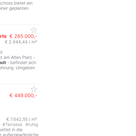
schoss bietet ein
iner geplanten
rts
€ 265.000,-
€ 2.944,44 / m²
ll
t am Alten Platz -
adt
- befindet sich
 Wohnung. Umgeben
€ 449.000,-
ZurÃ
€ 7.642,55 / m²
t
#
Terrasse
#
ruhig
bettet in die
se außergewöhnliche