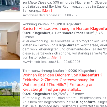
zur Miete Diese ca. 509 m² große Fläche im
1
. Oberge
großzügiges und flexibles Raumkonzept, das im Zuge e
Sanierung
...
[
Mehr
]
immobilien.derstandard.at
,
04.08.2026
Wohnung kaufen in
9020
Klagenfurt
Sanierte Altstadtwohnung im Herzen
Klagenfu
9020
Klagenfurt
,01.Bez.:
Innere
Stadt
/ 90m² /
3,5
Zimmer
#
Ferienwohnung
#
Kellerabteil
#
Parkmöglichkeit
#
he
Mitten im Herzen von
Klagenfurt
am Wörthersee, direk
dem wohl lebendigsten und charmantesten Teil der
St
diese außergewöhnlich schöne, vollständig sanierte
von historischer
...
[
Mehr
]
www.immobilienscout24.at
,
09.05.2026
Terrassenwohnung kaufen in
9020
Klagenfurt
Wohnen über den Dächern von
Klagenfurt
?
Exklusive 2-Zimmer-Gartenwohnung im
Wohnprojekt ?The Hills? | Erstbezug am
Kreuzbergl | Tiefgaragenstellpl...
9020
Klagenfurt
/ 58,75m² /
2 Zimmer
#
Erstbezug
#
Garten
#
Kellerabteil
#
Parkmöglichkei
An einem der begehrtesten Plätze
Klagenfurts
, einge
exklusive Hanglage des Kreuzbergls, erwartet Sie die