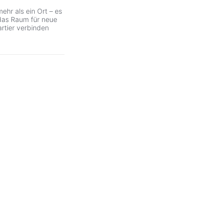
hr als ein Ort – es
, das Raum für neue
artier verbinden