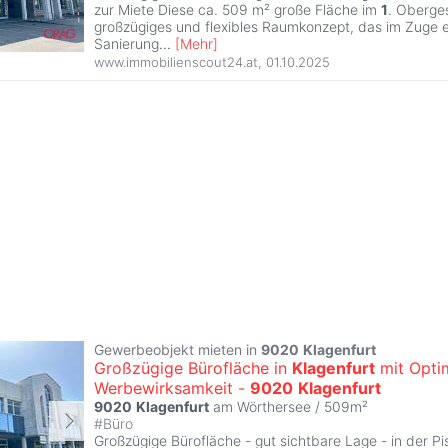
zur Miete Diese ca. 509 m² große Fläche im
1
. Oberge
großzügiges und flexibles Raumkonzept, das im Zuge e
Sanierung
...
[
Mehr
]
www.immobilienscout24.at
,
01.10.2025
Gewerbeobjekt mieten in
9020
Klagenfurt
Großzügige Bürofläche in
Klagenfurt
mit Opti
Werbewirksamkeit -
9020
Klagenfurt
9020
Klagenfurt
am Wörthersee / 509m²
#
Büro
Großzügige Bürofläche - gut sichtbare Lage - in der Pi