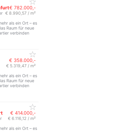
furt
€ 782.000,-
er
€ 8.990,57 / m²
hr als ein Ort – es
, das Raum für neue
artier verbinden
€ 358.000,-
€ 5.319,47 / m²
hr als ein Ort – es
, das Raum für neue
artier verbinden
rt
€ 414.000,-
r
€ 6.116,12 / m²
hr als ein Ort – es