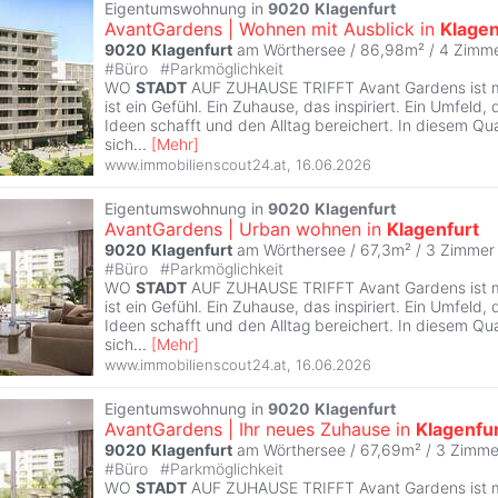
Eigentumswohnung in
9020
Klagenfurt
AvantGardens | Wohnen mit Ausblick in
Klagen
9020
Klagenfurt
am Wörthersee / 86,98m² /
4 Zimm
#
Büro
#
Parkmöglichkeit
WO
STADT
AUF ZUHAUSE TRIFFT Avant Gardens ist me
ist ein Gefühl. Ein Zuhause, das inspiriert. Ein Umfeld
Ideen schafft und den Alltag bereichert. In diesem Qu
sich
...
[
Mehr
]
www.immobilienscout24.at
,
16.06.2026
Eigentumswohnung in
9020
Klagenfurt
AvantGardens | Urban wohnen in
Klagenfurt
9020
Klagenfurt
am Wörthersee / 67,3m² /
3 Zimmer
#
Büro
#
Parkmöglichkeit
WO
STADT
AUF ZUHAUSE TRIFFT Avant Gardens ist me
ist ein Gefühl. Ein Zuhause, das inspiriert. Ein Umfeld
Ideen schafft und den Alltag bereichert. In diesem Qu
sich
...
[
Mehr
]
www.immobilienscout24.at
,
16.06.2026
Eigentumswohnung in
9020
Klagenfurt
AvantGardens | Ihr neues Zuhause in
Klagenfu
9020
Klagenfurt
am Wörthersee / 67,69m² /
3 Zimme
#
Büro
#
Parkmöglichkeit
WO
STADT
AUF ZUHAUSE TRIFFT Avant Gardens ist me