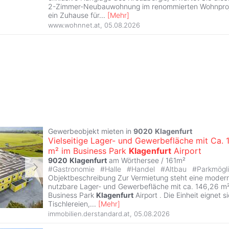
2-Zimmer-Neubauwohnung im renommierten Wohnprojek
ein Zuhause für
...
[
Mehr
]
www.wohnnet.at
,
05.08.2026
Gewerbeobjekt mieten in
9020
Klagenfurt
Vielseitige Lager- und Gewerbefläche mit Ca. 
m² im Business Park
Klagenfurt
Airport
9020
Klagenfurt
am Wörthersee / 161m²
#
Gastronomie
#
Halle
#
Handel
#
Altbau
#
Parkmögli
Objektbeschreibung Zur Vermietung steht eine modern
nutzbare Lager- und Gewerbefläche mit ca. 146,26 m² 
Business Park
Klagenfurt
Airport . Die Einheit eignet si
Tischlereien,
...
[
Mehr
]
immobilien.derstandard.at
,
05.08.2026