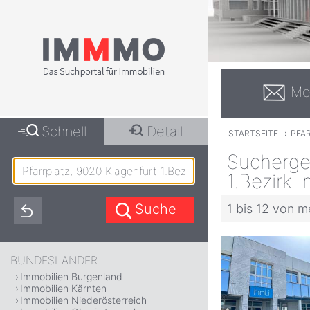
Me
Schnell
Detail
STARTSEITE
›
PFAR
Suchergeb
1.Bezirk 
1 bis 12 von m
BUNDESLÄNDER
Immobilien Burgenland
Immobilien Kärnten
Immobilien Niederösterreich