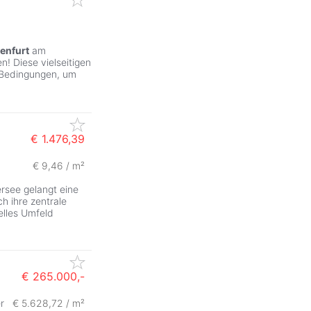
enfurt
am
! Diese vielseitigen
 Bedingungen, um
€ 1.476,39
€ 9,46 / m²
ZurÃ
see gelangt eine
h ihre zentrale
nelles Umfeld
€ 265.000,-
r
€ 5.628,72 / m²