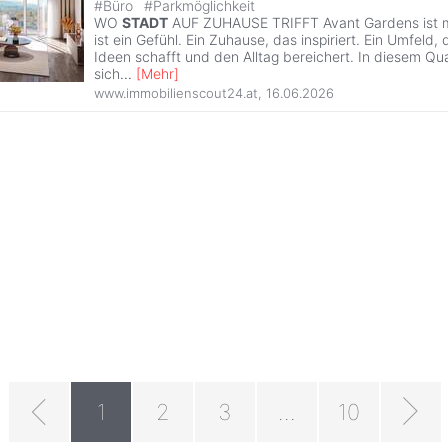
#
Büro
#
Parkmöglichkeit
WO
STADT
AUF ZUHAUSE TRIFFT Avant Gardens ist me
ist ein Gefühl. Ein Zuhause, das inspiriert. Ein Umfeld
Ideen schafft und den Alltag bereichert. In diesem Qu
sich
...
[
Mehr
]
www.immobilienscout24.at
,
16.06.2026
1
2
3
...
10