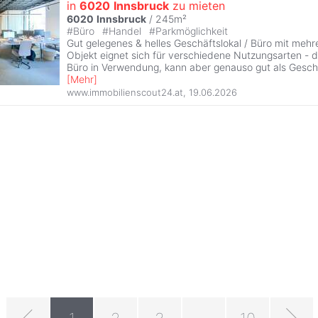
in
6020
Innsbruck
zu mieten
6020
Innsbruck
/ 245m²
#
Büro
#
Handel
#
Parkmöglichkeit
Gut gelegenes & helles Geschäftslokal / Büro mit meh
Objekt eignet sich für verschiedene Nutzungsarten - de
Büro in Verwendung, kann aber genauso gut als Geschä
[
Mehr
]
www.immobilienscout24.at
,
19.06.2026