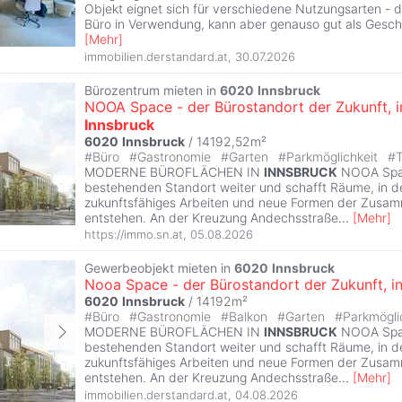
Objekt eignet sich für verschiedene Nutzungsarten - de
Büro in Verwendung, kann aber genauso gut als Geschä
[
Mehr
]
immobilien.derstandard.at
,
30.07.2026
Bürozentrum mieten in
6020
Innsbruck
NOOA Space - der Bürostandort der Zukunft, 
Innsbruck
6020
Innsbruck
/ 14192,52m²
#
Büro
#
Gastronomie
#
Garten
#
Parkmöglichkeit
#
T
MODERNE BÜROFLÄCHEN IN
INNSBRUCK
NOOA Spac
bestehenden Standort weiter und schafft Räume, in 
zukunftsfähiges Arbeiten und neue Formen der Zusa
entstehen. An der Kreuzung Andechsstraße
...
[
Mehr
]
https://immo.sn.at
,
05.08.2026
Gewerbeobjekt mieten in
6020
Innsbruck
Nooa Space - der Bürostandort der Zukunft, i
6020
Innsbruck
/ 14192m²
#
Büro
#
Gastronomie
#
Balkon
#
Garten
#
Parkmögli
MODERNE BÜROFLÄCHEN IN
INNSBRUCK
NOOA Spac
bestehenden Standort weiter und schafft Räume, in 
zukunftsfähiges Arbeiten und neue Formen der Zusa
entstehen. An der Kreuzung Andechsstraße
...
[
Mehr
]
immobilien.derstandard.at
,
04.08.2026