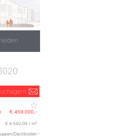
melden
 6020
uchagent
n
€ 459.000,-
€ 4.540,06 / m²
chuppen/Dachboden -