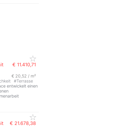
it
€ 11.410,71
€ 20,52 / m²
ZurÃ
chkeit
#
Terrasse
e entwickelt einen
denen
mmenarbeit
it
€ 21.678,38