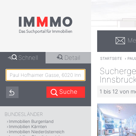
Me
Schnell
Detail
STARTSEITE
›
PAU
Sucherge
Innsbruc
1 bis 12 von m
BUNDESLÄNDER
Immobilien Burgenland
Immobilien Kärnten
Immobilien Niederösterreich