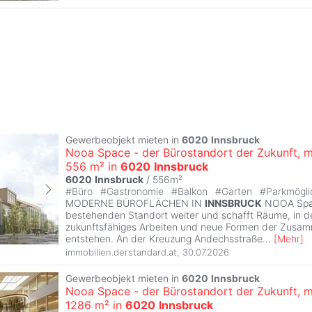
Gewerbeobjekt mieten in
6020
Innsbruck
Nooa Space - der Bürostandort der Zukunft, m
556 m² in
6020
Innsbruck
6020
Innsbruck
/ 556m²
#
Büro
#
Gastronomie
#
Balkon
#
Garten
#
Parkmögli
MODERNE BÜROFLÄCHEN IN
INNSBRUCK
NOOA Spac
bestehenden Standort weiter und schafft Räume, in 
zukunftsfähiges Arbeiten und neue Formen der Zusa
entstehen. An der Kreuzung Andechsstraße
...
[
Mehr
]
immobilien.derstandard.at
,
30.07.2026
Gewerbeobjekt mieten in
6020
Innsbruck
Nooa Space - der Bürostandort der Zukunft, m
1286 m² in
6020
Innsbruck