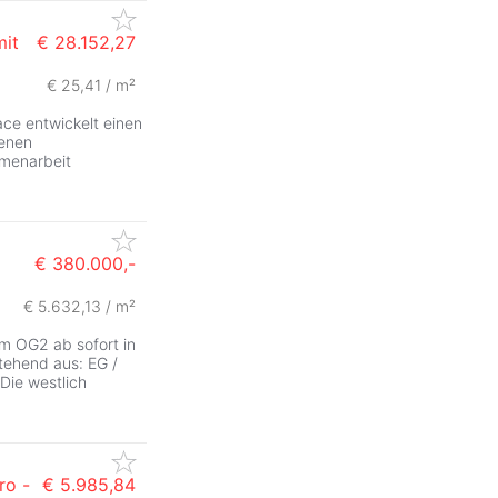
mit
€ 28.152,27
€ 25,41 / m²
e entwickelt einen
denen
mmenarbeit
€ 380.000,-
€ 5.632,13 / m²
m OG2 ab sofort in
tehend aus: EG /
Die westlich
ro -
€ 5.985,84