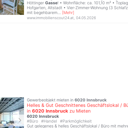
Höttinger
Gasse
! • Wohnfläche: ca. 101,10 m² • Topla
Hofgarten, Altstadt • Vier-Zimmer-Wohnung (3 Schlaf
mit begehbarem
...
[
Mehr
]
www.immobilienscout24.at
,
04.05.2026
Gewerbeobjekt mieten in
6020
Innsbruck
Helles & Gut Geschnittenes Geschäftslokal / B
in
6020
Innsbruck
zu Mieten
6020
Innsbruck
#
Büro
#
Handel
#
Parkmöglichkeit
Gut gelegenes & helles Geschäftslokal / Büro mit meh