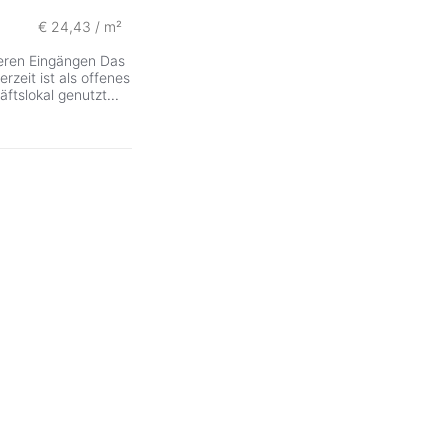
€ 24,43 / m²
reren Eingängen Das
rzeit ist als offenes
ftslokal genutzt
...