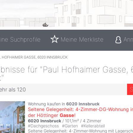
ine Suchprofile
Meine Merkliste
An
L HOFHAIMER GASSE, 6020 INNSBRUCK
bnisse für "Paul Hofhaimer Gasse,
k"
S
ehr als 120
Wohnung kaufen in
6020
Innsbruck
Seltene Gelegenheit: 4-Zimmer-DG-Wohnung i
der Höttinger
Gasse
!
6020
Innsbruck
/ 101,1m² /
4 Zimmer
#
Dachgeschoss
#
Garten
#
Kellerabteil
Seltene Gelegenheit: 4-Zimmer-Wohnung mit Lagers