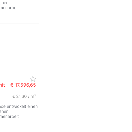
denen
mmenarbeit
mit
€ 17.596,65
€ 21,60 / m²
e entwickelt einen
denen
mmenarbeit