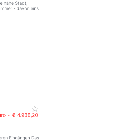
ge nähe Stadt,
zimmer - davon eins
üro -
€ 4.988,20
ZurÃ
reren Eingängen Das