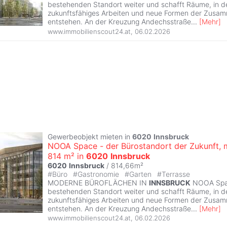
bestehenden Standort weiter und schafft Räume, in 
zukunftsfähiges Arbeiten und neue Formen der Zusa
entstehen. An der Kreuzung Andechsstraße
...
[
Mehr
]
www.immobilienscout24.at
,
06.02.2026
Gewerbeobjekt mieten in
6020
Innsbruck
NOOA Space - der Bürostandort der Zukunft, 
814 m² in
6020
Innsbruck
6020
Innsbruck
/ 814,66m²
#
Büro
#
Gastronomie
#
Garten
#
Terrasse
MODERNE BÜROFLÄCHEN IN
INNSBRUCK
NOOA Spac
bestehenden Standort weiter und schafft Räume, in 
zukunftsfähiges Arbeiten und neue Formen der Zusa
entstehen. An der Kreuzung Andechsstraße
...
[
Mehr
]
www.immobilienscout24.at
,
06.02.2026