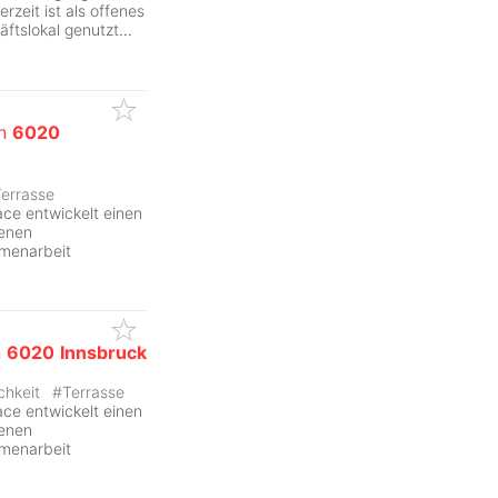
rzeit ist als offenes
ftslokal genutzt
...
in
6020
errasse
e entwickelt einen
denen
mmenarbeit
n
6020
Innsbruck
chkeit
#
Terrasse
ZurÃ
e entwickelt einen
denen
mmenarbeit