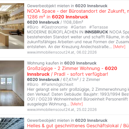
Gewerbeobjekt mieten in
6020
Innsbruck
NOOA Space - der Bürostandort der Zukunft, 
1286 m² in
6020
Innsbruck
6020
Innsbruck
/ 1108,08m²
#
Büro
#
Gastronomie
#
Garten
#
Terrasse
MODERNE BÜROFLÄCHEN IN
INNSBRUCK
NOOA Spac
bestehenden Standort weiter und schafft Räume, in 
zukunftsfähiges Arbeiten und neue Formen der Zusa
entstehen. An der Kreuzung Andechsstraße
...
[
Mehr
]
www.immobilienscout24.at
,
06.02.2026
Wohnung kaufen in
6020
Innsbruck
Großzügige - 2 Zimmer Wohnung -
6020
Innsbruck
/ Pradl - sofort verfügbar!
6020
Innsbruck
/ 67,47m² /
2 Zimmer
#
Büro
#
Parkmöglichkeit
Hier gelangt eine sehr großzügige, 2 Zimmerwohnung i
den Verkauf. Daten Gebäude: Baujahr: 1993/1994 Bes
OG1 / OG239 Wohneinheiten1 Büroeinheit Personenlift 
ausgelegte Wohnung
...
[
Mehr
]
www.immobilienscout24.at
,
25.02.2026
Gewerbeobjekt mieten in
6020
Innsbruck
Helles & gut geschnittenes Geschäftslokal / Bü