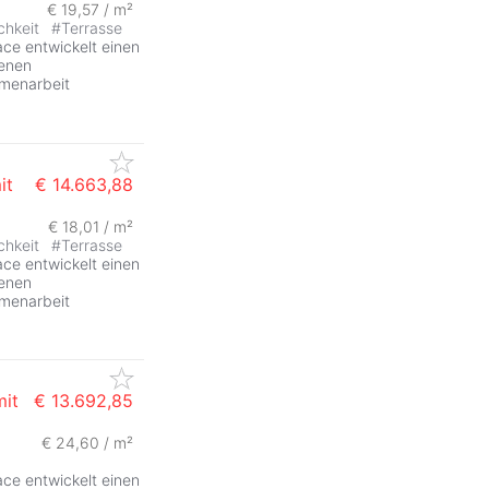
€ 19,57 / m²
ZurÃ
chkeit
#
Terrasse
e entwickelt einen
denen
mmenarbeit
it
€ 14.663,88
€ 18,01 / m²
ZurÃ
chkeit
#
Terrasse
e entwickelt einen
denen
mmenarbeit
mit
€ 13.692,85
€ 24,60 / m²
e entwickelt einen