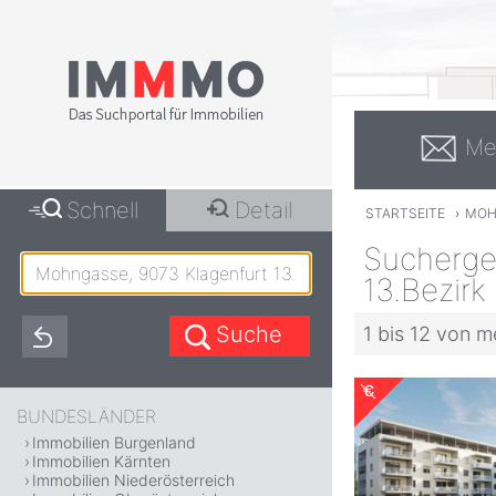
Me
Schnell
Detail
STARTSEITE
›
MOH
Sucherge
13.Bezirk 
1 bis 12 von m
BUNDESLÄNDER
Immobilien Burgenland
Immobilien Kärnten
Immobilien Niederösterreich