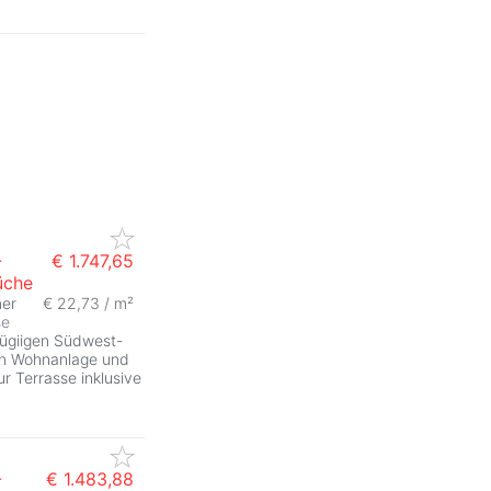
-
€ 1.747,65
üche
er
€ 22,73 / m²
se
zügiigen Südwest-
ten Wohnanlage und
 Terrasse inklusive
-
€ 1.483,88