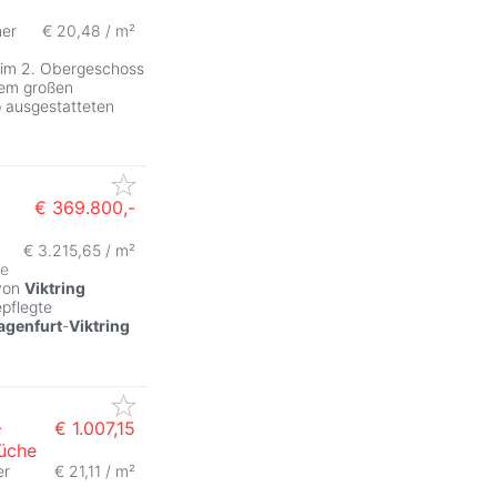
er
€ 20,48 / m²
t im 2. Obergeschoss
nem großen
 ausgestatteten
€ 369.800,-
€ 3.215,65 / m²
se
 von
Viktring
epflegte
agenfurt
-
Viktring
-
€ 1.007,15
Küche
er
€ 21,11 / m²