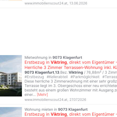
www.immobilienscout24.at
,
13.06.2026
Mietwohnung in
9073
Klagenfurt
Erstbezug in
Viktring
, direkt vom Eigentümer 
Herrliche 3 Zimmer Terrassen-Wohnung inkl. K
9073
Klagenfurt
,
13
.Bez.:
Viktring
/ 76,88m² /
3 Zimm
#
Erstbezug
#
Kellerabteil
#
Parkmöglichkeit
#
Terras
Diese herrliche 3 Zimmerwohnung mit einer sehr groß
Terrasse liegt im 3. Obergeschoss einer neu errichte
besteht aus einem großen Wohnzimmer mit Ausgang zur
einer
...
[
Mehr
]
www.immobilienscout24.at
,
27.07.2026
Wohnung mieten in
9073
Klagenfurt
Erstbezug in
Viktring
, direkt vom Eigentümer 