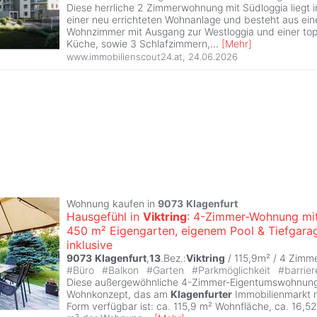
Diese herrliche 2 Zimmerwohnung mit Südloggia liegt
einer neu errichteten Wohnanlage und besteht aus ei
Wohnzimmer mit Ausgang zur Westloggia und einer top
Küche, sowie 3 Schlafzimmern,
...
[
Mehr
]
www.immobilienscout24.at
,
24.06.2026
Wohnung kaufen in
9073
Klagenfurt
Hausgefühl in
Viktring
: 4-Zimmer-Wohnung mit
450 m² Eigengarten, eigenem Pool & Tiefgara
inklusive
9073
Klagenfurt
,
13
.Bez.:
Viktring
/ 115,9m² /
4 Zimm
#
Büro
#
Balkon
#
Garten
#
Parkmöglichkeit
#
barrier
Diese außergewöhnliche 4-Zimmer-Eigentumswohnung 
Wohnkonzept, das am
Klagenfurter
Immobilienmarkt nu
Form verfügbar ist: ca. 115,9 m² Wohnfläche, ca. 16,5