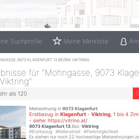
ine Suchprofile
Meine Merkliste
An
NGASSE, 9073 KLAGENFURT 13.BEZIRK VIKTRING
bnisse für "Mohngasse, 9073 Klage
Viktring"
S
ehr als 120
Mietwohnung in
9073
Klagenfurt
Erstbezug in
Klagenfurt
-
Viktring
, 1 bis 4 Z
- siehe: https://vitrino.at/
9073
Klagenfurt
,
13
.Bez.:
Viktring
#
Erstbezug
#
Kellerabteil
#
Parkmöglichkeit
Es stehen nur noch 22 hochwertige Mietwohnungen z