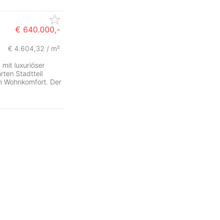
€ 640.000,-
€ 4.604,32 / m²
ZurÃ
g
mit luxuriöser
ten Stadtteil
n Wohnkomfort. Der