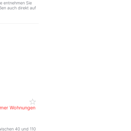
tte entnehmen Sie
en auch direkt auf
immer Wohnungen
ZurÃ
wischen 40 und 110