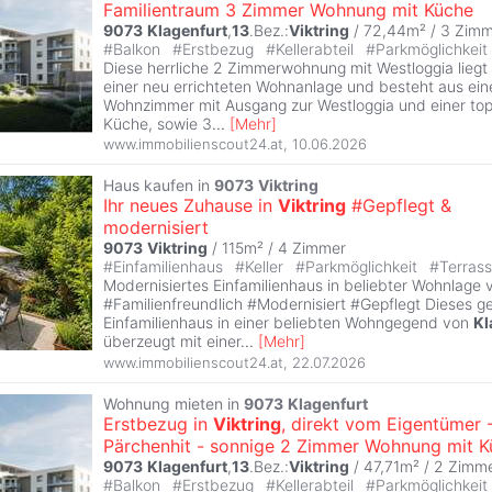
Familientraum 3 Zimmer Wohnung mit Küche
9073
Klagenfurt
,
13
.Bez.:
Viktring
/ 72,44m² /
3 Zimm
#
Balkon
#
Erstbezug
#
Kellerabteil
#
Parkmöglichkeit
Diese herrliche 2 Zimmerwohnung mit Westloggia lieg
einer neu errichteten Wohnanlage und besteht aus ei
Wohnzimmer mit Ausgang zur Westloggia und einer top
Küche, sowie 3
...
[
Mehr
]
www.immobilienscout24.at
,
10.06.2026
Haus kaufen in
9073
Viktring
Ihr neues Zuhause in
Viktring
#Gepflegt &
modernisiert
9073
Viktring
/ 115m² /
4 Zimmer
#
Einfamilienhaus
#
Keller
#
Parkmöglichkeit
#
Terras
Modernisiertes Einfamilienhaus in beliebter Wohnlage
#Familienfreundlich #Modernisiert #Gepflegt Dieses g
Einfamilienhaus in einer beliebten Wohngegend von
Kl
überzeugt mit einer
...
[
Mehr
]
www.immobilienscout24.at
,
22.07.2026
Wohnung mieten in
9073
Klagenfurt
Erstbezug in
Viktring
, direkt vom Eigentümer 
Pärchenhit - sonnige 2 Zimmer Wohnung mit 
9073
Klagenfurt
,
13
.Bez.:
Viktring
/ 47,71m² /
2 Zimm
#
Balkon
#
Erstbezug
#
Kellerabteil
#
Parkmöglichkeit