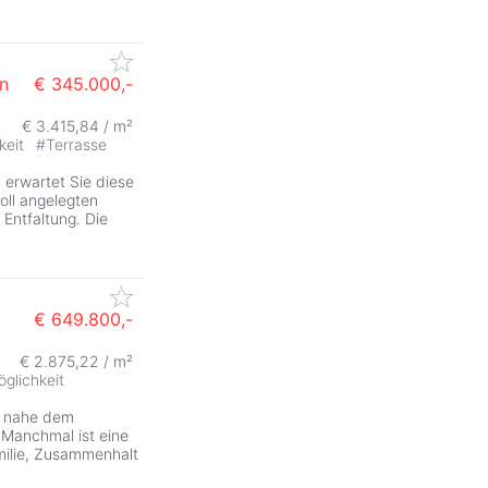
n
€ 345.000,-
€ 3.415,84 / m²
keit
#
Terrasse
g
erwartet Sie diese
oll angelegten
 Entfaltung. Die
€ 649.800,-
€ 2.875,22 / m²
glichkeit
nahe dem
Manchmal ist eine
amilie, Zusammenhalt