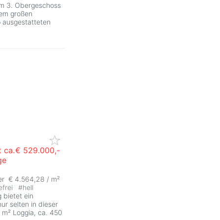
 im 3. Obergeschoss
nem großen
 ausgestatteten
 ca.
€ 529.000,-
ge
er
€ 4.564,28 / m²
efrei
#
hell
bietet ein
r selten in dieser
2 m² Loggia, ca. 450