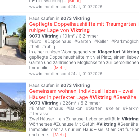
m² der Wohnung
...
[
Mehr
]
www.immobilienscout24.at
,
01.07.2026
Haus kaufen in
9073
Viktring
Gepflegte Doppelhaushälfte mit Traumgarten i
ruhiger Lage von
Viktring
9073
Viktring
/ 101m² /
6 Zimmer
#
Büro
#
Doppelhaus
#
Garten
#
Keller
#
Parkmöglich
#
hell
#
ruhig
In einer ruhigen Wohngegend von
Klagenfurt
-
Viktrin
gepflegte Doppelhaushälfte mit viel Platz, einem liebev
Garten und zahlreichen Möglichkeiten zur persönlichen
Immobilie
...
[
Mehr
]
www.immobilienscout24.at
,
01.07.2026
Haus kaufen in
9073
Viktring
Gemeinsam wohnen, individuell leben – zwei
Häuser in perfekter Lage #
Viktring
#Seenähe
9073
Viktring
/ 226m² /
8 Zimmer
#
Einfamilienhaus
#
Balkon
#
Garten
#
Keller
#
Parkmö
#
Terrasse
Zwei Häuser – ein Zuhause: Lebensqualität in
Viktring
Wörthersee #Zuhause Mit Gefühl #
Viktring
#Seenähe 
Immobilie mehr als nur ein Haus – sie ist ein Ort für F
und neue
...
[
Mehr
]