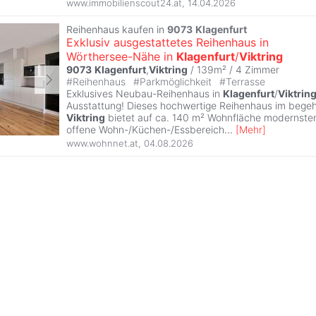
www.immobilienscout24.at
,
14.04.2026
Reihenhaus kaufen in
9073
Klagenfurt
Exklusiv ausgestattetes Reihenhaus in
Wörthersee-Nähe in
Klagenfurt
/
Viktring
9073
Klagenfurt
,
Viktring
/ 139m² /
4 Zimmer
#
Reihenhaus
#
Parkmöglichkeit
#
Terrasse
Exklusives Neubau-Reihenhaus in
Klagenfurt
/
Viktrin
Ausstattung! Dieses hochwertige Reihenhaus im begehr
Viktring
bietet auf ca. 140 m² Wohnfläche modernste
offene Wohn-/Küchen-/Essbereich
...
[
Mehr
]
www.wohnnet.at
,
04.08.2026