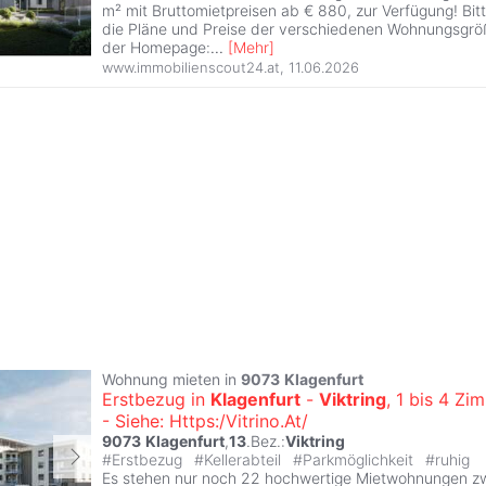
m² mit Bruttomietpreisen ab € 880, zur Verfügung! Bi
die Pläne und Preise der verschiedenen Wohnungsgröß
der Homepage:
...
[
Mehr
]
www.immobilienscout24.at
,
11.06.2026
Wohnung mieten in
9073
Klagenfurt
Erstbezug in
Klagenfurt
-
Viktring
, 1 bis 4 Z
- Siehe: Https:/Vitrino.At/
9073
Klagenfurt
,
13
.Bez.:
Viktring
#
Erstbezug
#
Kellerabteil
#
Parkmöglichkeit
#
ruhig
Es stehen nur noch 22 hochwertige Mietwohnungen z