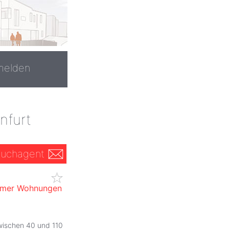
melden
nfurt
uchagent
immer Wohnungen
wischen 40 und 110