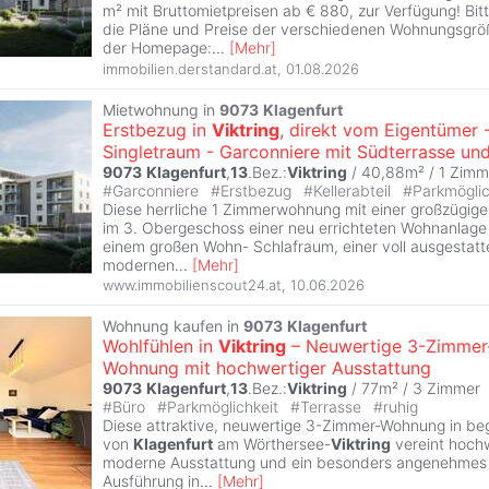
m² mit Bruttomietpreisen ab € 880, zur Verfügung! Bi
die Pläne und Preise der verschiedenen Wohnungsgröß
der Homepage:
...
[
Mehr
]
immobilien.derstandard.at
,
01.08.2026
Mietwohnung in
9073
Klagenfurt
Erstbezug in
Viktring
, direkt vom Eigentümer 
Singletraum - Garconniere mit Südterrasse un
9073
Klagenfurt
,
13
.Bez.:
Viktring
/ 40,88m² /
1 Zimm
#
Garconniere
#
Erstbezug
#
Kellerabteil
#
Parkmögli
Diese herrliche 1 Zimmerwohnung mit einer großzügige
im 3. Obergeschoss einer neu errichteten Wohnanlage
einem großen Wohn- Schlafraum, einer voll ausgestatt
modernen
...
[
Mehr
]
www.immobilienscout24.at
,
10.06.2026
Wohnung kaufen in
9073
Klagenfurt
Wohlfühlen in
Viktring
– Neuwertige 3-Zimmer
Wohnung mit hochwertiger Ausstattung
9073
Klagenfurt
,
13
.Bez.:
Viktring
/ 77m² /
3 Zimmer
#
Büro
#
Parkmöglichkeit
#
Terrasse
#
ruhig
Diese attraktive, neuwertige 3-Zimmer-Wohnung in be
von
Klagenfurt
am Wörthersee-
Viktring
vereint hochw
moderne Ausstattung und ein besonders angenehmes 
Ausführung in
...
[
Mehr
]