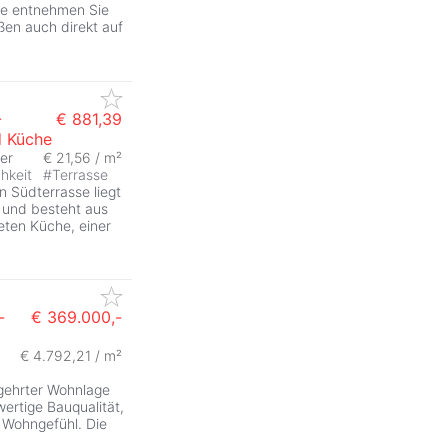
tte entnehmen Sie
en auch direkt auf
-
€ 881,39
d Küche
er
€ 21,56 / m²
chkeit
#
Terrasse
n Südterrasse liegt
 und besteht aus
eten Küche, einer
-
€ 369.000,-
€ 4.792,21 / m²
gehrter Wohnlage
ertige Bauqualität,
Wohngefühl. Die