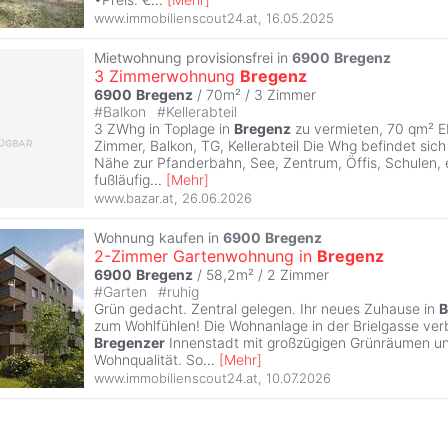
www.immobilienscout24.at
,
16.05.2025
Mietwohnung provisionsfrei in
6900
Bregenz
3 Zimmerwohnung
Bregenz
6900
Bregenz
/ 70m² /
3 Zimmer
#
Balkon
#
Kellerabteil
3 ZWhg in Toplage in
Bregenz
zu vermieten, 70 qm² E
Zimmer, Balkon, TG, Kellerabteil Die Whg befindet sich
Nähe zur Pfanderbahn, See, Zentrum, Öffis, Schulen, e
fußläufig
...
[
Mehr
]
www.bazar.at
,
26.06.2026
Wohnung kaufen in
6900
Bregenz
2-Zimmer Gartenwohnung in
Bregenz
6900
Bregenz
/ 58,2m² /
2 Zimmer
#
Garten
#
ruhig
Grün gedacht. Zentral gelegen. Ihr neues Zuhause in
B
zum Wohlfühlen! Die Wohnanlage in der Brielgasse ver
Bregenzer
Innenstadt mit großzügigen Grünräumen u
Wohnqualität. So
...
[
Mehr
]
www.immobilienscout24.at
,
10.07.2026