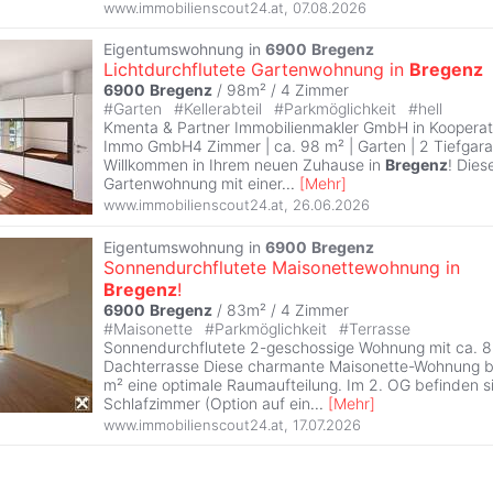
www.immobilienscout24.at
,
07.08.2026
Eigentumswohnung in
6900
Bregenz
Lichtdurchflutete Gartenwohnung in
Bregenz
6900
Bregenz
/ 98m² /
4 Zimmer
#
Garten
#
Kellerabteil
#
Parkmöglichkeit
#
hell
Kmenta & Partner Immobilienmakler GmbH in Kooperati
Immo GmbH4 Zimmer | ca. 98 m² | Garten | 2 Tiefgara
Willkommen in Ihrem neuen Zuhause in
Bregenz
! Die
Gartenwohnung mit einer
...
[
Mehr
]
www.immobilienscout24.at
,
26.06.2026
Eigentumswohnung in
6900
Bregenz
Sonnendurchflutete Maisonettewohnung in
Bregenz
!
6900
Bregenz
/ 83m² /
4 Zimmer
#
Maisonette
#
Parkmöglichkeit
#
Terrasse
Sonnendurchflutete 2-geschossige Wohnung mit ca. 
Dachterrasse Diese charmante Maisonette-Wohnung bi
m² eine optimale Raumaufteilung. Im 2. OG befinden s
Schlafzimmer (Option auf ein
...
[
Mehr
]
www.immobilienscout24.at
,
17.07.2026