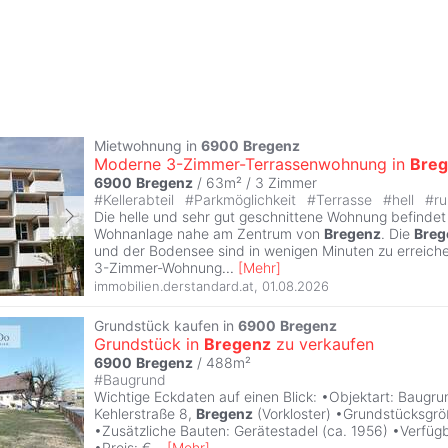
Mietwohnung in
6900
Bregenz
Moderne 3-Zimmer-Terrassenwohnung in
Bre
6900
Bregenz
/ 63m² /
3 Zimmer
#
Kellerabteil
#
Parkmöglichkeit
#
Terrasse
#
hell
#
ru
Die helle und sehr gut geschnittene Wohnung befindet s
Wohnanlage nahe am Zentrum von
Bregenz
. Die
Breg
und der Bodensee sind in wenigen Minuten zu erreich
3-Zimmer-Wohnung
...
[
Mehr
]
immobilien.derstandard.at
,
01.08.2026
Grundstück kaufen in
6900
Bregenz
Grundstück in
Bregenz
zu verkaufen
6900
Bregenz
/ 488m²
#
Baugrund
Wichtige Eckdaten auf einen Blick: •Objektart: Baugr
Kehlerstraße 8,
Bregenz
(Vorkloster) •Grundstücksgrö
•Zusätzliche Bauten: Gerätestadel (ca. 1956) •Verfügb
•Preis: €
...
[
Mehr
]