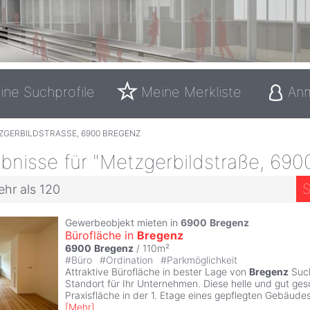
ine Suchprofile
Meine Merkliste
An
ZGERBILDSTRASSE, 6900 BREGENZ
bnisse für "Metzgerbildstraße, 690
S
ehr als 120
Gewerbeobjekt mieten in
6900
Bregenz
Bürofläche in
Bregenz
6900
Bregenz
/ 110m²
#
Büro
#
Ordination
#
Parkmöglichkeit
Attraktive Bürofläche in bester Lage von
Bregenz
Such
Standort für Ihr Unternehmen. Diese helle und gut ges
Praxisfläche in der 1. Etage eines gepflegten Gebäude
[
Mehr
]