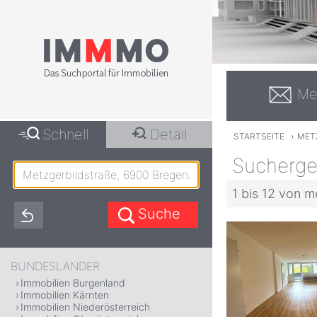
Me
Schnell
Detail
STARTSEITE
›
MET
Sucherge
1 bis 12 von m
BUNDESLÄNDER
Immobilien Burgenland
Immobilien Kärnten
Immobilien Niederösterreich