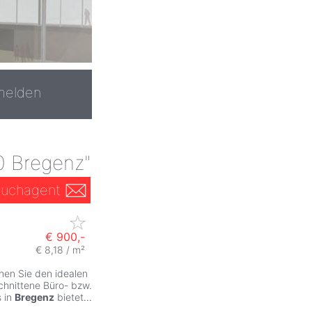
melden
0 Bregenz"
uchagent
€ 900,-
€ 8,18 / m²
en Sie den idealen
chnittene Büro- bzw.
s in
Bregenz
bietet
...