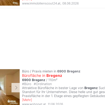
www.immobilienscout24.at
,
08.06.2026
Büro / Praxis mieten in
6900
Bregenz
Bürofläche in
Bregenz
6900
Bregenz
/ 110m²
#
Büro
#
Ordination
Attraktive Bürofläche in bester Lage von
Bregenz
Such
Standort für Ihr Unternehmen. Diese helle und gut ges
Praxisfläche in der 1. Etage eines gepflegten Gebäude
[
Mehr
]
www.wohnnet.at
,
11.06.2026