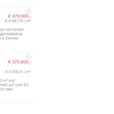
€ 479.000,-
€ 4.887,76 / m²
on mit Perfekt
genstellplätze
se 4-Zimmer-
€ 375.000,-
€ 4.518,07 / m²
83 m² und
etet auf rund 83
ich zwei