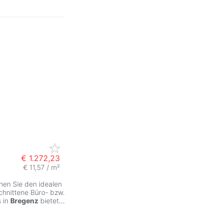
€ 1.272,23
€ 11,57 / m²
ZurÃ
en Sie den idealen
chnittene Büro- bzw.
s in
Bregenz
bietet
...