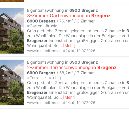
Eigentumswohnung in
6900
Bregenz
3-Zimmer Gartenwohnung in
Bregenz
6900
Bregenz
/ 76,4m² /
3 Zimmer
#
Garten
#
ruhig
Grün gedacht. Zentral gelegen. Ihr neues Zuhause in
B
zum Wohlfühlen! Die Wohnanlage in der Brielgasse ver
Bregenzer
Innenstadt mit großzügigen Grünräumen u
Wohnqualität. So
...
[
Mehr
]
www.immobilienscout24.at
,
10.07.2026
Eigentumswohnung in
6900
Bregenz
2-Zimmer Terrassenwohnung in
Bregenz
6900
Bregenz
/ 58,2m² /
2 Zimmer
#
Terrasse
#
ruhig
Grün gedacht. Zentral gelegen. Ihr neues Zuhause in
B
zum Wohlfühlen! Die Wohnanlage in der Brielgasse ver
Bregenzer
Innenstadt mit großzügigen Grünräumen u
Wohnqualität. So
...
[
Mehr
]
www.immobilienscout24.at
,
10.07.2026