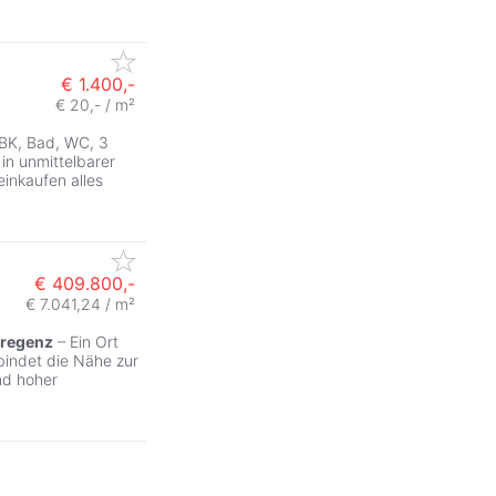
€ 1.400,-
€ 20,- / m²
BK, Bad, WC, 3
 in unmittelbarer
inkaufen alles
€ 409.800,-
€ 7.041,24 / m²
regenz
– Ein Ort
bindet die Nähe zur
nd hoher