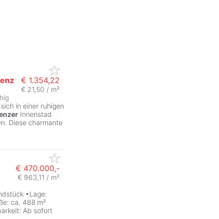
genz
€ 1.354,22
€ 21,50 / m²
hig
ZurÃ
ich in einer ruhigen
enzer
Innenstad
en. Diese charmante
€ 470.000,-
€ 963,11 / m²
undstück •Lage:
ße: ca. 488 m²
arkeit: Ab sofort