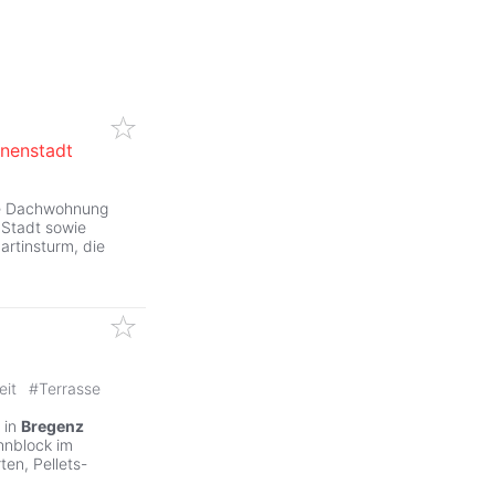
nenstadt
ie Dachwohnung
 Stadt sowie
rtinsturm, die
eit
#
Terrasse
 in
Bregenz
hnblock im
en, Pellets-