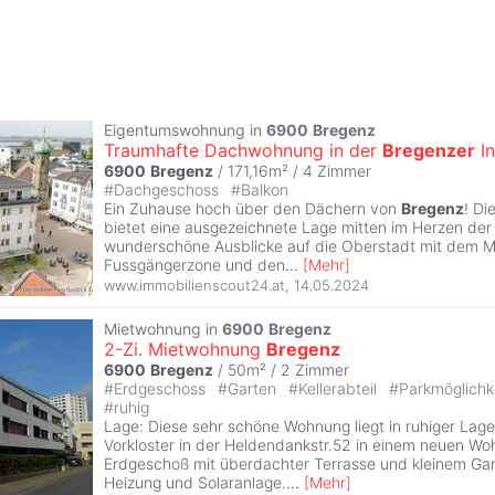
Eigentumswohnung in
6900
Bregenz
Traumhafte Dachwohnung in der
Bregenzer
In
6900
Bregenz
/ 171,16m² /
4 Zimmer
#
Dachgeschoss
#
Balkon
Ein Zuhause hoch über den Dächern von
Bregenz
! D
bietet eine ausgezeichnete Lage mitten im Herzen der
wunderschöne Ausblicke auf die Oberstadt mit dem Ma
Fussgängerzone und den
...
[
Mehr
]
www.immobilienscout24.at
,
14.05.2024
Mietwohnung in
6900
Bregenz
2-Zi. Mietwohnung
Bregenz
6900
Bregenz
/ 50m² /
2 Zimmer
#
Erdgeschoss
#
Garten
#
Kellerabteil
#
Parkmöglichk
#
ruhig
Lage: Diese sehr schöne Wohnung liegt in ruhiger Lage
Vorkloster in der Heldendankstr.52 in einem neuen Wo
Erdgeschoß mit überdachter Terrasse und kleinem Gart
Heizung und Solaranlage.
...
[
Mehr
]