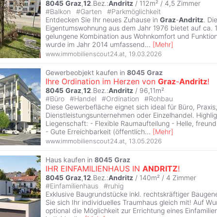
8045
Graz
,
12
.Bez.:
Andritz
/ 112m² /
4,5 Zimmer
#
Balkon
#
Garten
#
Parkmöglichkeit
Entdecken Sie Ihr neues Zuhause in
Graz
-
Andritz
. Di
Eigentumswohnung aus dem Jahr 1976 bietet auf ca. 1
gelungene Kombination aus Wohnkomfort und Funktiona
wurde im Jahr 2014 umfassend
...
[
Mehr
]
www.immobilienscout24.at
,
19.03.2026
Gewerbeobjekt kaufen in
8045
Graz
Ihre Ordination im Herzen von
Graz
-
Andritz
!
8045
Graz
,
12
.Bez.:
Andritz
/ 96,11m²
#
Büro
#
Handel
#
Ordination
#
Rohbau
Diese Gewerbefläche eignet sich ideal für Büro, Praxis
Dienstleistungsunternehmen oder Einzelhandel. Highlig
Liegenschaft: - Flexible Raumaufteilung - Helle, freun
- Gute Erreichbarkeit (öffentlich
...
[
Mehr
]
www.immobilienscout24.at
,
13.05.2026
Haus kaufen in
8045
Graz
IHR EINFAMILIENHAUS IN
ANDRITZ
!
8045
Graz
,
12
.Bez.:
Andritz
/ 140m² /
4 Zimmer
#
Einfamilienhaus
#
ruhig
Exklusive Baugrundstücke inkl. rechtskräftiger Bauge
Sie sich Ihr individuelles Traumhaus gleich mit! Auf W
optional die Möglichkeit zur Errichtung eines Einfamili