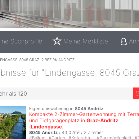
ine Suchprofile
Meine Merkliste
An
ENGASSE, 8045 GRAZ 12.BEZIRK ANDRITZ
bnisse für "Lindengasse, 8045 Graz
S
ehr als 120
Eigentumswohnung in
8045
Andritz
Kompakte 2-Zimmer-Gartenwohnung mit Terr
und Tiefgaragenplatz in
Graz
-
Andritz
(
Lindengasse
)
8045
Andritz
/ 43,02m² /
2 Zimmer
#
Balkon
#
Garten
#
Kellerabteil
#
Parkmöglichkeit
#