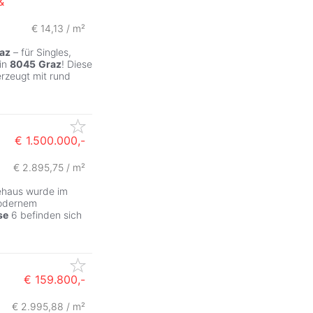
&
€ 14,13 / m²
az
– für Singles,
 in
8045
Graz
! Diese
rzeugt mit rund
€ 1.500.000,-
€ 2.895,75 / m²
ZurÃ
ehaus wurde im
modernem
se
6 befinden sich
€ 159.800,-
€ 2.995,88 / m²