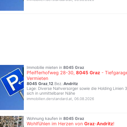
Immobilie mieten in
8045
Graz
Pfeifferhofweg 28-30,
8045
Graz
- Tiefgarag
Vermieten
8045
Graz
,
12
.Bez.:
Andritz
Lage: Diverse Nahversorger sowie die Holding Linien 
sich in unmittelbarer Nähe
immobilien.derstandard.at
,
06.08.2026
Wohnung kaufen in
8045
Graz
Wohlfühlen im Herzen von
Graz
-
Andritz
!