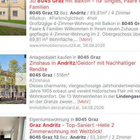
30
8045
Graz
mit Balkon – für Singles, Paare 
Familien
8045
Graz
,
12
.Bez.:
Andritz
/ 89,81m² /
4 Zimmer
#
Balkon
#
Parkmöglichkeit
#
hell
Großzügige 4-Zimmer-Wohnung mit Balkon in
8045
Gr
Paare & Familien Willkommen in Ihrem neuen Zuhause
gepflegte 4-Zimmer-Wohnung im 2. Obergeschoss übe
89,81 m² Wohnfläche,
...
[
Mehr
]
www.immobilienscout24.at
,
06.08.2026
Anlageobjekt kaufen in
8045
Graz
Zinshaus in
Andritz
/Geidorf mit Nachhaltiger
Rendite
8045
Graz
/ 518m²
#
Zinshaus
Dieses charmante, viergeschossige Jahrhundertwend
Jahre 1905 erbaut und vereint historisches Flair mit 
Wohnkomfort. Die 13 Wohneinheiten in der
Lindengas
an der Grenze zweier
...
[
Mehr
]
immobilien.derstandard.at
,
04.08.2026
Eigentumswohnung in
8045
Graz
Graz
Andritz
- Top-Saniert -Helle 2
Zimmerwohnung mit Weitblick!
8045
Graz
,
12
.Bez.:
Andritz
/ 53,34m² /
2 Zimmer