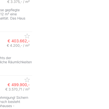
€ 3.375,- / m²
ese gepflegte
12 m² eine
lität. Das Haus
€ 403.662,-
€ 4.200,- / m²
,
hts der
dliche Räumlichkeiten
€ 499.900,-
€ 3.570,71 / m²
nehmigung! Sichern
unsch besteht
enhauses -