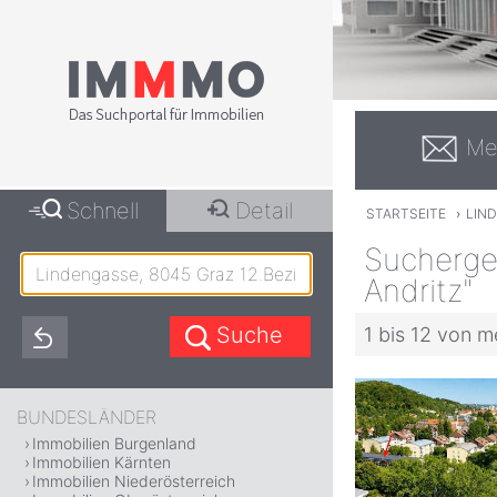
Me
Schnell
Detail
STARTSEITE
›
LIND
Sucherge
Andritz"
1 bis 12 von m
BUNDESLÄNDER
Immobilien Burgenland
Immobilien Kärnten
Immobilien Niederösterreich