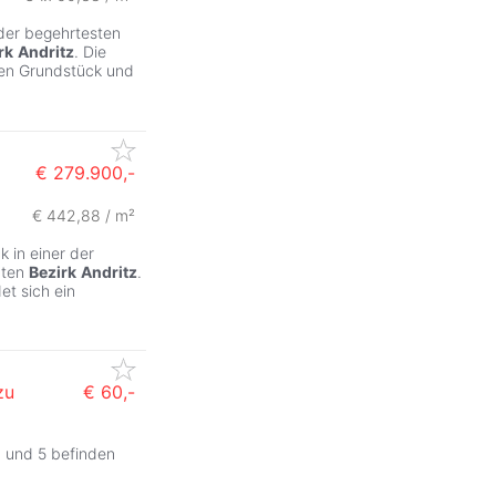
 der begehrtesten
rk
Andritz
. Die
ßen Grundstück und
€ 279.900,-
€ 442,88 / m²
 in einer der
bten
Bezirk
Andritz
.
et sich ein
zu
€ 60,-
3 und 5 befinden