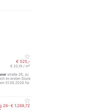
€ 525,-
€ 20,19 / m²
azer
straße 26, zu
ich im ersten Stock
dem 01.06.2026 für
g 28-
€ 1.268,72