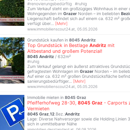
#
renovierungsbedürftig
#
ruhig
Zum Verkauf steht ein großzügiges Wohnhaus in einer
Wohngegenden im
Grazer
Norden – im beliebten
Bezi
Liegenschaft befindet sich auf einem ca. 632 m² gro
verfügt über
...
[
Mehr
]
www.immobilienscout24.at
,
05.05.2026
Grundstück kaufen in
8045
Andritz
Top Grundstück in Bestlage
Andritz
mit
Altbestand und großem Potenzial!
8045
Andritz
/ 632m²
#
ruhig
Zum Verkauf gelangt ein äußerst attraktives Grundstück
gefragtesten Wohnlagen im
Grazer
Norden – im belie
Auf einer ca. 632 m² großen Grundstücksfläche befind
sanierungsbedürftiger
...
[
Mehr
]
www.immobilienscout24.at
,
05.05.2026
Immobilie mieten in
8045
Graz
Pfeifferhofweg 28-30,
8045
Graz
- Carports 
Vermieten
8045
Graz
,
12
.Bez.:
Andritz
Lage: Diverse Nahversorger sowie die Holding Linien 
sich in unmittelbarer Nähe
immobilien.derstandard.at
,
06.08.2026