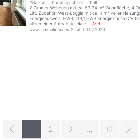
#
Balkon
#
Parkmöglichkeit
#
hell
2 Zimmer-Wohnung mit ca. 53,34 m² Wohnfläche, 4 OG 
Lift. Zubehör: West-Loggia mit ca. 4 m² Keller Heizun
Energieausweis: HWB: 119,1 HWB Energieklasse DAutoab
allgemeiner Autoabstellplatz
...
[
Mehr
]
www.immobilienscout24.at
,
03.02.2026
1
2
3
...
10