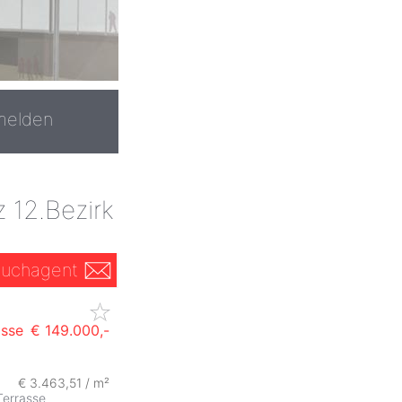
melden
 12.Bezirk
uchagent
asse
€ 149.000,-
€ 3.463,51 / m²
Terrasse