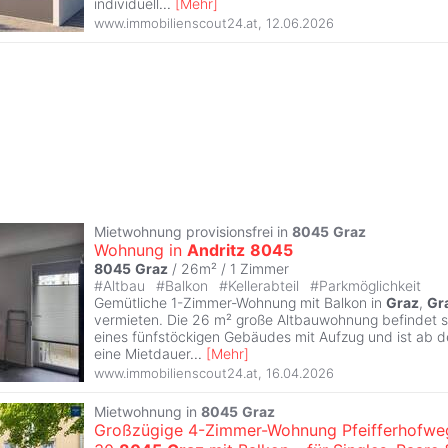
individuell
...
[
Mehr
]
www.immobilienscout24.at
,
12.06.2026
Mietwohnung provisionsfrei in
8045
Graz
Wohnung in
Andritz
8045
8045
Graz
/ 26m² /
1 Zimmer
#
Altbau
#
Balkon
#
Kellerabteil
#
Parkmöglichkeit
Gemütliche 1-Zimmer-Wohnung mit Balkon in
Graz
,
Gr
vermieten. Die 26 m² große Altbauwohnung befindet s
eines fünfstöckigen Gebäudes mit Aufzug und ist ab 
eine Mietdauer
...
[
Mehr
]
www.immobilienscout24.at
,
16.04.2026
Mietwohnung in
8045
Graz
Großzügige 4-Zimmer-Wohnung Pfeifferhofwe