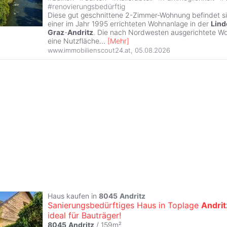
#
renovierungsbedürftig
Diese gut geschnittene 2-Zimmer-Wohnung befindet s
einer im Jahr 1995 errichteten Wohnanlage in der
Lind
Graz
-
Andritz
. Die nach Nordwesten ausgerichtete W
eine Nutzfläche
...
[
Mehr
]
www.immobilienscout24.at
,
05.08.2026
Haus kaufen in
8045
Andritz
Sanierungsbedürftiges Haus in Toplage
Andrit
ideal für Bauträger!
8045
Andritz
/ 159m²