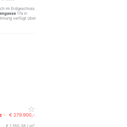
ich im Erdgeschoss
engasse
17a in
ohnung verfügt über
z
-
€ 279.900,-
€ 1.760,38 / m²