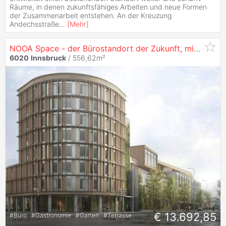
Räume, in denen zukunftsfähiges Arbeiten und neue Formen
der Zusammenarbeit entstehen. An der Kreuzung
Andechsstraße
...
[
Mehr
]
NOOA Space - der Bürostandort der Zukunft, mit 556 m² in
6020
Innsbruck
/ 556,62m²
€ 13.692,85
#
Büro
#
Gastronomie
#
Garten
#
Terrasse