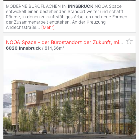
MODERNE BÜROFLÄCHEN IN
INNSBRUCK
NOOA Space
entwickelt einen bestehenden Standort weiter und schafft
Räume, in denen zukunftsfähiges Arbeiten und neue Formen
der Zusammenarbeit entstehen. An der Kreuzung
Andechsstraße
...
[
Mehr
]
NOOA Space - der Bürostandort der Zukunft, mit 814 m² in
6020
Innsbruck
/ 814,66m²