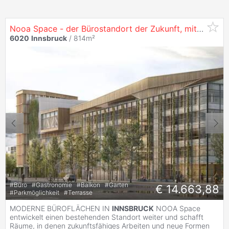
Nooa Space - der Bürostandort der Zukunft, mit 814 m² in
6020
Innsbruck
/ 814m²
#
Büro
#
Gastronomie
#
Balkon
#
Garten
€ 14.663,88
#
Parkmöglichkeit
#
Terrasse
MODERNE BÜROFLÄCHEN IN
INNSBRUCK
NOOA Space
entwickelt einen bestehenden Standort weiter und schafft
Räume, in denen zukunftsfähiges Arbeiten und neue Formen