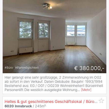
€ 380.000,-
#
Büro
#
Parkmöglichkeit
Hier gelangt eine sehr großzügige, 2 Zimmerwohnung im OG2
ab sofort in den Verkauf. Daten Gebäude: Baujahr: 1993/1994
Bestehend aus: EG / OG1 / OG239 Wohneinheiten1 Büroeinheit
Personenlift Die westlich ausgelegte Wohnung
...
[
Mehr
]
Helles & gut geschnittenes Geschäftslokal / Büro - in
60
6020
Innsbruck
/ 245m²