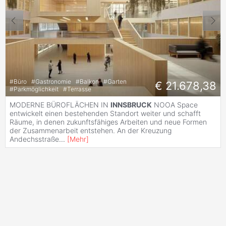
#
Büro
#
Gastronomie
#
Balkon
#
Garten
€ 21.678,38
#
Parkmöglichkeit
#
Terrasse
MODERNE BÜROFLÄCHEN IN
INNSBRUCK
NOOA Space
entwickelt einen bestehenden Standort weiter und schafft
Räume, in denen zukunftsfähiges Arbeiten und neue Formen
der Zusammenarbeit entstehen. An der Kreuzung
Andechsstraße
...
[
Mehr
]