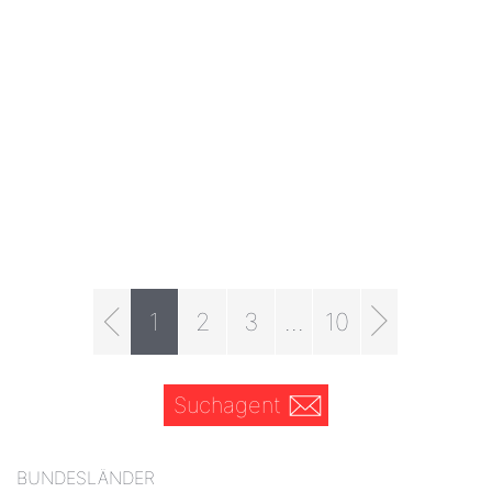
1
2
3
...
10
Suchagent
BUNDESLÄNDER