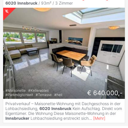
6020
Innsbruck
/ 93m² /
3 Zimmer
#
Maisonette
#
Kellerabteil
€ 640.000,-
#
Parkmöglichkeit
#
Terrasse
#
hell
Privatverkauf – Maisonette-Wohnung mit Dachgeschoss in der
Lohbachsiedlung,
6020
Innsbruck
Kein Aufschlag. Direkt vom
Eigentümer. Die Wohnung Diese Maisonette-Wohnung in der
Innsbrucker
Lohbachsiedlung erstreckt sich
...
[
Mehr
]