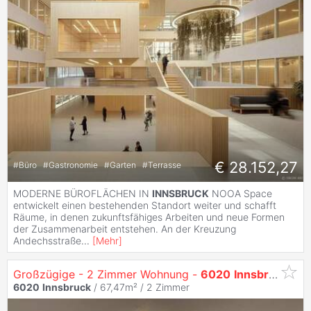
€ 28.152,27
#
Büro
#
Gastronomie
#
Garten
#
Terrasse
MODERNE BÜROFLÄCHEN IN
INNSBRUCK
NOOA Space
entwickelt einen bestehenden Standort weiter und schafft
Räume, in denen zukunftsfähiges Arbeiten und neue Formen
der Zusammenarbeit entstehen. An der Kreuzung
Andechsstraße
...
[
Mehr
]
Großzügige - 2 Zimmer Wohnung -
6020
Innsbruck
/ Pr
6020
Innsbruck
/ 67,47m² /
2 Zimmer