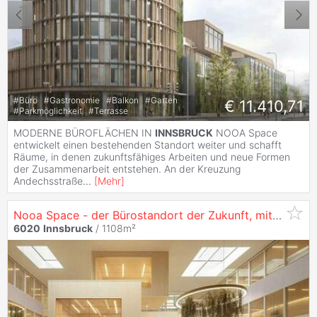
#
Büro
#
Gastronomie
#
Balkon
#
Garten
€ 11.410,71
#
Parkmöglichkeit
#
Terrasse
MODERNE BÜROFLÄCHEN IN
INNSBRUCK
NOOA Space
entwickelt einen bestehenden Standort weiter und schafft
Räume, in denen zukunftsfähiges Arbeiten und neue Formen
der Zusammenarbeit entstehen. An der Kreuzung
Andechsstraße
...
[
Mehr
]
Nooa Space - der Bürostandort der Zukunft, mit 1286 m² in
6020
Innsbruck
/ 1108m²