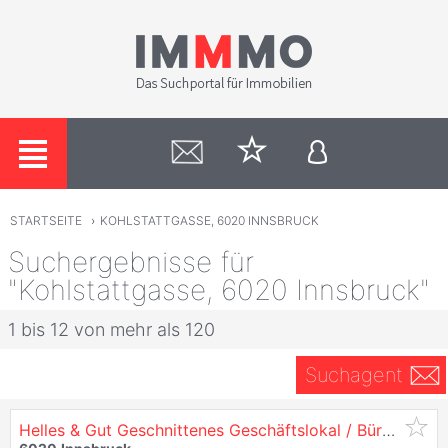
STARTSEITE
›
KOHLSTATTGASSE, 6020 INNSBRUCK
Suchergebnisse für
"Kohlstattgasse, 6020 Innsbruck"
1 bis 12 von mehr als 120
Suchagent
Helles & Gut Geschnittenes Geschäftslokal / Büro - in
6