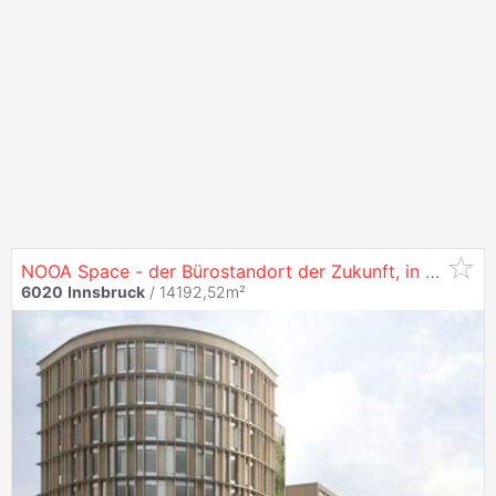
NOOA Space - der Bürostandort der Zukunft, in
6020
I
6020
Innsbruck
/ 14192,52m²