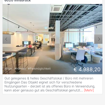
6020
Innsbruck
€ 4.988,20
#
Büro
#
Handel
#
Parkmöglichkeit
Gut gelegenes & helles Geschäftslokal / Büro mit mehreren
Eingängen Das Objekt eignet sich für verschiedene
Nutzungsarten - derzeit ist als offenes Büro in Verwendung,
kann aber genauso gut als Geschäftslokal genutzt
...
[
Mehr
]