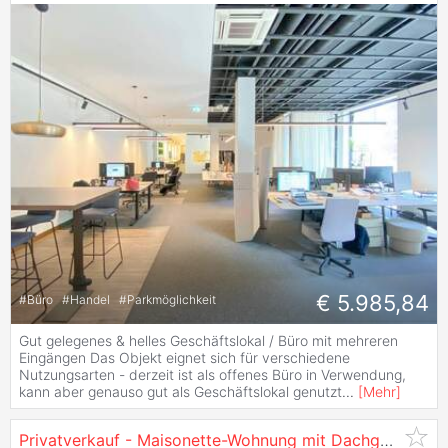
€ 5.985,84
#
Büro
#
Handel
#
Parkmöglichkeit
Gut gelegenes & helles Geschäftslokal / Büro mit mehreren
Eingängen Das Objekt eignet sich für verschiedene
Nutzungsarten - derzeit ist als offenes Büro in Verwendung,
kann aber genauso gut als Geschäftslokal genutzt
...
[
Mehr
]
Privatverkauf - Maisonette-Wohnung mit Dachgeschoss in der Lohbachsiedlung,