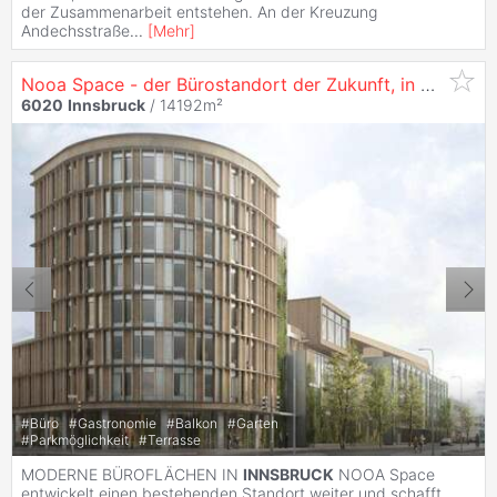
der Zusammenarbeit entstehen. An der Kreuzung
Andechsstraße
...
[
Mehr
]
Nooa Space - der Bürostandort der Zukunft, in
6020
In
6020
Innsbruck
/ 14192m²
#
Büro
#
Gastronomie
#
Balkon
#
Garten
#
Parkmöglichkeit
#
Terrasse
MODERNE BÜROFLÄCHEN IN
INNSBRUCK
NOOA Space
entwickelt einen bestehenden Standort weiter und schafft