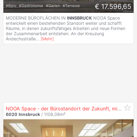
€ 17.596,65
#
Büro
#
Gastronomie
#
Garten
#
Terrasse
MODERNE BÜROFLÄCHEN IN
INNSBRUCK
NOOA Space
entwickelt einen bestehenden Standort weiter und schafft
Räume, in denen zukunftsfähiges Arbeiten und neue Formen
der Zusammenarbeit entstehen. An der Kreuzung
Andechsstraße
...
[
Mehr
]
NOOA Space - der Bürostandort der Zukunft, mit 1286 m² in
6020
Innsbruck
/ 1108,08m²