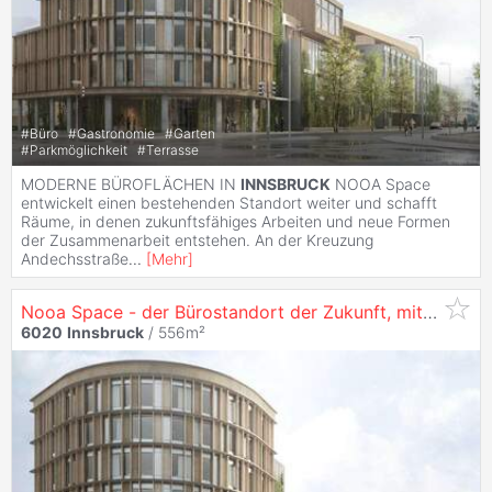
#
Büro
#
Gastronomie
#
Garten
#
Parkmöglichkeit
#
Terrasse
MODERNE BÜROFLÄCHEN IN
INNSBRUCK
NOOA Space
entwickelt einen bestehenden Standort weiter und schafft
Räume, in denen zukunftsfähiges Arbeiten und neue Formen
der Zusammenarbeit entstehen. An der Kreuzung
Andechsstraße
...
[
Mehr
]
Nooa Space - der Bürostandort der Zukunft, mit 556 m² in
6020
Innsbruck
/ 556m²