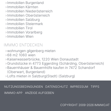
Immobilien Burgenland
Immobilien Kärnten
Immobilien Niederösterreich
Immobilien Oberösterreich
Immobilien Salzburg
Immobilien Steiermark
Immobilien Tirol
Immobilien Vorarlberg
Immobilien Wien
IMMMO ENTDECKEN
wohnungen gilgenberg mieten
68 m2 1060 wien
Kaiserwasserbrücke, 1220 Wien Donaustadt
Grundstücke in 4773 Eggerding (Schärding, Oberösterreich)
Bauernhäuser & Bauernhöfe kaufen in 7472 Schandorf
(Oberwart, Burgenland)
Lofts mieten in Salzburg(Stadt) (Salzburg)
NUTZUNGSBEDINGUNGEN
DATENSCHUTZ
IMPRESSUM
TIPPS
IMMMO-APP
ANZEIGE AUFGEBEN
COPYRIGHT 2009-2026 IMMMO.AT