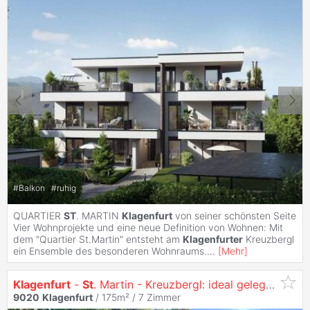
#
Balkon
#
ruhig
QUARTIER
ST
. MARTIN
Klagenfurt
von seiner schönsten Seite
Vier Wohnprojekte und eine neue Definition von Wohnen: Mit
dem "Quartier St.Martin" entsteht am
Klagenfurter
Kreuzbergl
ein Ensemble des besonderen Wohnraums.
...
[
Mehr
]
Klagenfurt
-
St
. Martin - Kreuzbergl: ideal gelegen Immobilie mit TOP POTENTIAL
9020
Klagenfurt
/ 175m² /
7 Zimmer