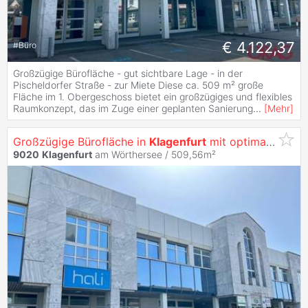
€ 4.122,37
#
Büro
Großzügige Bürofläche - gut sichtbare Lage - in der
Pischeldorfer Straße - zur Miete Diese ca. 509 m² große
Fläche im 1. Obergeschoss bietet ein großzügiges und flexibles
Raumkonzept, das im Zuge einer geplanten Sanierung
...
[
Mehr
]
Großzügige Bürofläche in
Klagenfurt
mit optimaler Werbewirksamkeit -
9020
Klagenfurt
am Wörthersee / 509,56m²