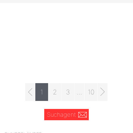
1
2
3
...
10
Suchagent