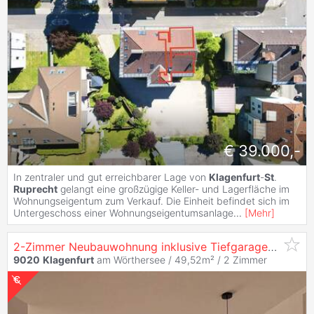
€ 39.000,-
In zentraler und gut erreichbarer Lage von
Klagenfurt
-
St
.
Ruprecht
gelangt eine großzügige Keller- und Lagerfläche im
Wohnungseigentum zum Verkauf. Die Einheit befindet sich im
Untergeschoss einer Wohnungseigentumsanlage
...
[
Mehr
]
2-Zimmer Neubauwohnung inklusive Tiefgaragenstellplatz in
9020
Klagenfurt
am Wörthersee / 49,52m² /
2 Zimmer