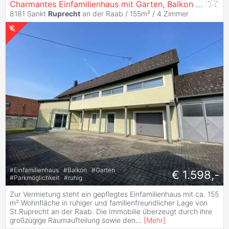
Charmantes Einfamilienhaus mit Garten, Balkon & Garage in
8181 Sankt
Ruprecht
an der Raab / 155m² /
4 Zimmer
#
Einfamilienhaus
#
Balkon
#
Garten
€ 1.598,-
#
Parkmöglichkeit
#
ruhig
Zur Vermietung steht ein gepflegtes Einfamilienhaus mit ca. 155
m² Wohnfläche in ruhiger und familienfreundlicher Lage von
St.Ruprecht an der Raab. Die Immobilie überzeugt durch ihre
großzügige Raumaufteilung sowie den
...
[
Mehr
]