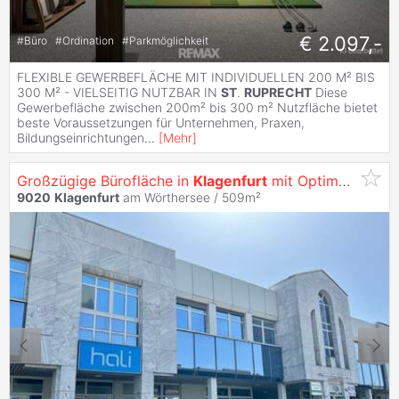
€ 2.097,-
#
Büro
#
Ordination
#
Parkmöglichkeit
FLEXIBLE GEWERBEFLÄCHE MIT INDIVIDUELLEN 200 M² BIS
300 M² - VIELSEITIG NUTZBAR IN
ST
.
RUPRECHT
Diese
Gewerbefläche zwischen 200m² bis 300 m² Nutzfläche bietet
beste Voraussetzungen für Unternehmen, Praxen,
Bildungseinrichtungen
...
[
Mehr
]
Großzügige Bürofläche in
Klagenfurt
mit Optimaler Werbewirksamkeit -
9020
Klagenfurt
am Wörthersee / 509m²