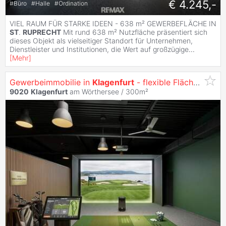
€ 4.245,-
#
Büro
#
Halle
#
Ordination
VIEL RAUM FÜR STARKE IDEEN - 638 m² GEWERBEFLÄCHE IN
ST
.
RUPRECHT
Mit rund 638 m² Nutzfläche präsentiert sich
dieses Objekt als vielseitiger Standort für Unternehmen,
Dienstleister und Institutionen, die Wert auf großzügige
...
[
Mehr
]
Gewerbeimmobilie in
Klagenfurt
- flexible Fläche zwischen 200 m² - 300 m² individuell Nutzbar
9020
Klagenfurt
am Wörthersee / 300m²