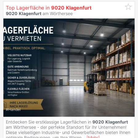
Top Lagerfläche in
9020
Klagenfurt
9020
Klagenfurt
am Wörthersee
#
Handel
Entdecken Sie erstklassige Lagerflächen in
9020
Klagenfurt
am Wörthersee - der perfekte Standort für Ihr Unternehmen!
Diese vielseitigen Industrie- und Gewerbeflächen bieten Ihnen
optimale Bedingungen, um Ihre Waren
...
[
Mehr
]