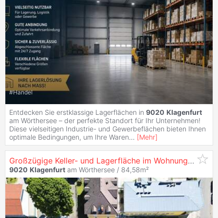
#
Handel
Entdecken Sie erstklassige Lagerflächen in
9020
Klagenfurt
am Wörthersee – der perfekte Standort für Ihr Unternehmen!
Diese vielseitigen Industrie- und Gewerbeflächen bieten Ihnen
optimale Bedingungen, um Ihre Waren
...
[
Mehr
]
Großzügige Keller- und Lagerfläche im Wohnungseigentum in
9020
Klagenfurt
am Wörthersee / 84,58m²