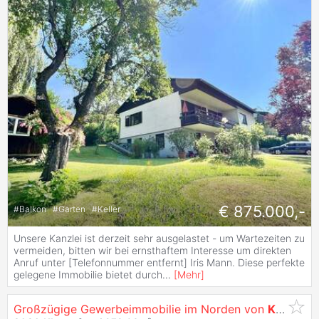
€ 875.000,-
#
Balkon
#
Garten
#
Keller
Unsere Kanzlei ist derzeit sehr ausgelastet - um Wartezeiten zu
vermeiden, bitten wir bei ernsthaftem Interesse um direkten
Anruf unter [Telefonnummer entfernt] Iris Mann. Diese perfekte
gelegene Immobilie bietet durch
...
[
Mehr
]
Großzügige Gewerbeimmobilie im Norden von
Klagenfurt