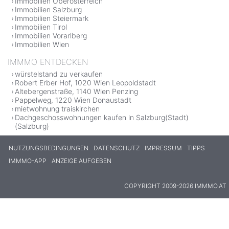
Immobilien Oberösterreich
Immobilien Salzburg
Immobilien Steiermark
Immobilien Tirol
Immobilien Vorarlberg
Immobilien Wien
IMMMO ENTDECKEN
würstelstand zu verkaufen
Robert Erber Hof, 1020 Wien Leopoldstadt
Altebergenstraße, 1140 Wien Penzing
Pappelweg, 1220 Wien Donaustadt
mietwohnung traiskirchen
Dachgeschosswohnungen kaufen in Salzburg(Stadt)
(Salzburg)
NUTZUNGSBEDINGUNGEN
DATENSCHUTZ
IMPRESSUM
TIPPS
IMMMO-APP
ANZEIGE AUFGEBEN
COPYRIGHT 2009-2026 IMMMO.AT