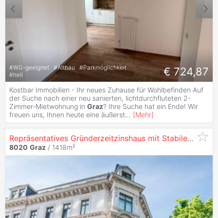
#
WG-geeignet
#
Altbau
#
Parkmöglichkeit
€ 724,87
#
hell
​​​​​​Kostbar Immobilien - Ihr neues Zuhause für Wohlbefinden Auf
der Suche nach einer neu sanierten, lichtdurchfluteten 2-
Zimmer-Mietwohnung in
Graz
? Ihre Suche hat ein Ende! Wir
freuen uns, Ihnen heute eine äußerst
...
[
Mehr
]
Repräsentatives Gründerzeitzinshaus mit Stabilem Ertrag in
8020
Graz
/ 1418m²