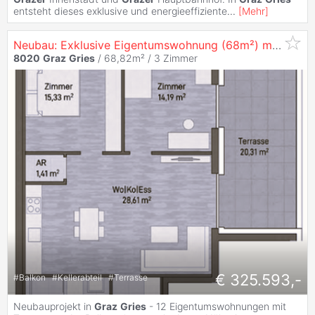
entsteht dieses exklusive und energieeffiziente
...
[
Mehr
]
Neubau: Exklusive Eigentumswohnung (68m²) mit Terrasse in zentraler Lage in
8020
Graz
Gries
/ 68,82m² /
3 Zimmer
€ 325.593,-
#
Balkon
#
Kellerabteil
#
Terrasse
Neubauprojekt in
Graz
Gries
- 12 Eigentumswohnungen mit