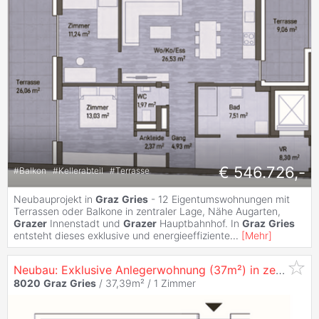
€ 546.726,-
#
Balkon
#
Kellerabteil
#
Terrasse
Neubauprojekt in
Graz
Gries
- 12 Eigentumswohnungen mit
Terrassen oder Balkone in zentraler Lage, Nähe Augarten,
Grazer
Innenstadt und
Grazer
Hauptbahnhof. In
Graz
Gries
entsteht dieses exklusive und energieeffiziente
...
[
Mehr
]
Neubau: Exklusive Anlegerwohnung (37m²) in zentraler Lage in
8020
Graz
Gries
/ 37,39m² /
1 Zimmer