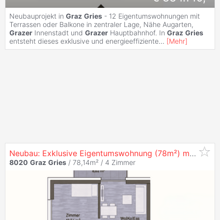
Neubauprojekt in
Graz
Gries
- 12 Eigentumswohnungen mit
Terrassen oder Balkone in zentraler Lage, Nähe Augarten,
Grazer
Innenstadt und
Grazer
Hauptbahnhof. In
Graz
Gries
entsteht dieses exklusive und energieeffiziente
...
[
Mehr
]
Neubau: Exklusive Eigentumswohnung (78m²) mit Balkon in zentraler Lage in
8020
Graz
Gries
/ 78,14m² /
4 Zimmer