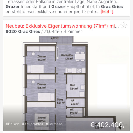
Terrassen oder Balkone in zentraler Lage, Nähe Augarten,
Grazer
Innenstadt und
Grazer
Hauptbahnhof. In
Graz
Gries
entsteht dieses exklusive und energieeffiziente
...
[
Mehr
]
Neubau: Exklusive Eigentumswohnung (71m²) mit Balkon in zentraler Lage in
8020
Graz
Gries
/ 71,04m² /
4 Zimmer
€ 402.400,-
#
Balkon
#
Kellerabteil
#
Terrasse