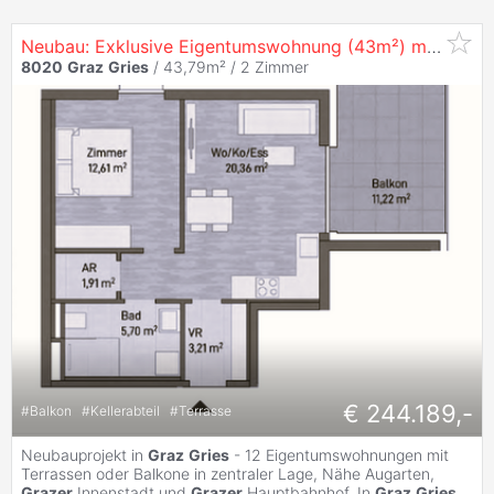
Neubau: Exklusive Eigentumswohnung (43m²) mit Balkon in zentraler Lage in
8020
Graz
Gries
/ 43,79m² /
2 Zimmer
€ 244.189,-
#
Balkon
#
Kellerabteil
#
Terrasse
Neubauprojekt in
Graz
Gries
- 12 Eigentumswohnungen mit
Terrassen oder Balkone in zentraler Lage, Nähe Augarten,
Grazer
Innenstadt und
Grazer
Hauptbahnhof. In
Graz
Gries