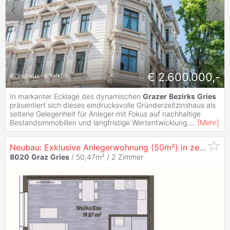
€ 2.600.000,-
#
Zinshaus
#
Balkon
In markanter Ecklage des dynamischen
Grazer
Bezirks
Gries
präsentiert sich dieses eindrucksvolle Gründerzeitzinshaus als
seltene Gelegenheit für Anleger mit Fokus auf nachhaltige
Bestandsimmobilien und langfristige Wertentwicklung.
...
[
Mehr
]
Neubau: Exklusive Anlegerwohnung (50m²) in zentraler Lage in
8020
Graz
Gries
/ 50,47m² /
2 Zimmer