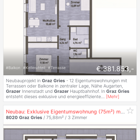
€ 381.853,-
#
Balkon
#
Kellerabteil
#
Terrasse
Neubauprojekt in
Graz
Gries
- 12 Eigentumswohnungen mit
Terrassen oder Balkone in zentraler Lage, Nähe Augarten,
Grazer
Innenstadt und
Grazer
Hauptbahnhof. In
Graz
Gries
entsteht dieses exklusive und energieeffiziente
...
[
Mehr
]
Neubau: Exklusive Eigentumswohnung (75m²) mit Terrassen in zentraler Lage in
8020
Graz
Gries
/ 75,88m² /
3 Zimmer