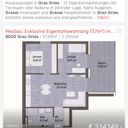
Neubauprojekt in
Graz
Gries
- 12 Eigentumswohnungen mit
Terrassen oder Balkone in zentraler Lage, Nähe Augarten,
Grazer
Innenstadt und
Grazer
Hauptbahnhof. In
Graz
Gries
entsteht dieses exklusive und energieeffiziente
...
[
Mehr
]
Neubau: Exklusive Eigentumswohnung (57m²) mit Balkon in zentraler Lage in
8020
Graz
Gries
/ 57,68m² /
3 Zimmer
€ 334.149,-
#
Balkon
#
Kellerabteil
#
Terrasse