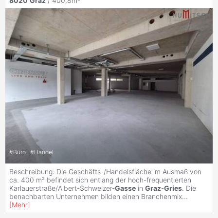
8020
Graz
/ 400,8m²
#
Büro
#
Handel
Beschreibung: Die Geschäfts-/Handelsfläche im Ausmaß von
ca. 400 m² befindet sich entlang der hoch-frequentierten
Karlauerstraße/Albert-Schweizer-
Gasse
in
Graz
-
Gries
. Die
benachbarten Unternehmen bilden einen Branchenmix
...
[
Mehr
]