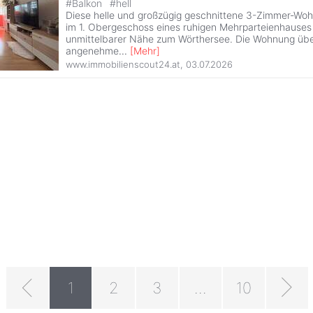
#
Balkon
#
hell
Diese helle und großzügig geschnittene 3-Zimmer-Woh
im 1. Obergeschoss eines ruhigen Mehrparteienhauses
unmittelbarer Nähe zum Wörthersee. Die Wohnung übe
angenehme
...
[
Mehr
]
www.immobilienscout24.at
,
03.07.2026
1
2
3
...
10