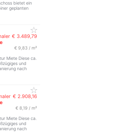
choss bietet ein
iner geplanten
maler
€ 3.489,79
ße
€ 9,83 / m²
zur Miete Diese ca.
oßzügiges und
anierung nach
maler
€ 2.908,16
ße
€ 8,19 / m²
ZurÃ
zur Miete Diese ca.
oßzügiges und
anierung nach