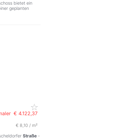
choss bietet ein
iner geplanten
maler
€ 4.122,37
€ 8,10 / m²
ZurÃ
ischeldorfer
Straße
-