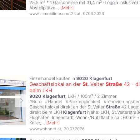
25,5 m² * 1 Garconniere mit 31,4 m² (Loggia inklusive
Abstellplätze
...
[
Mehr
]
www.immobilienscout24.at
,
07.06.2026
Einzelhandel kaufen in
9020
Klagenfurt
Geschäftslokal an der
St
. Veiter
Straße
42 - di
beim LKH
9020
Klagenfurt
, LKH / 105m² /
2 Zimmer
#
Büro
#
Handel
#
Parkmöglichkeit
#
renovierungsbed
Geschäftslokal direkt an der St.Veiter
Straße
42 Lage: 
direkt beim LKH
Klagenfurt
Nähe: LKH, St.Veiterstraß
Flughafen, Innenstadt. Wohn-/Nutzfläche ca.: 60 m² +
Keller,
...
[
Mehr
]
www.wohnnet.at
,
30.07.2026