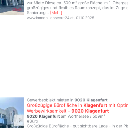
zur Miete Diese ca. 509 m² große Fläche im 1. Oberges
großzügiges und flexibles Raumkonzept, das im Zuge e
Sanierung
...
[
Mehr
]
www.immobilienscout24.at
,
01.10.2025
Gewerbeobjekt mieten in
9020
Klagenfurt
Großzügige Bürofläche in
Klagenfurt
mit Opti
Werbewirksamkeit -
9020
Klagenfurt
9020
Klagenfurt
am Wörthersee / 509m²
#
Büro
Großzügige Bürofläche - gut sichtbare Lage - in der P