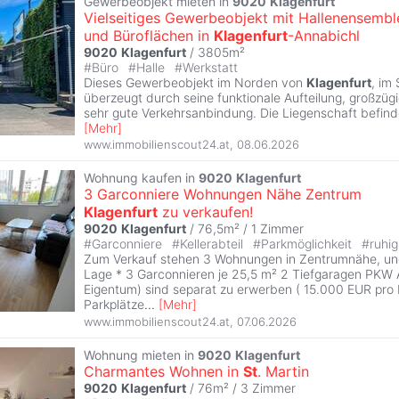
Gewerbeobjekt mieten in
9020
Klagenfurt
Vielseitiges Gewerbeobjekt mit Hallenensembl
und Büroflächen in
Klagenfurt
-Annabichl
9020
Klagenfurt
/ 3805m²
#
Büro
#
Halle
#
Werkstatt
Dieses Gewerbeobjekt im Norden von
Klagenfurt
, im 
überzeugt durch seine funktionale Aufteilung, großzüg
sehr gute Verkehrsanbindung. Die Liegenschaft befind
[
Mehr
]
www.immobilienscout24.at
,
08.06.2026
Wohnung kaufen in
9020
Klagenfurt
3 Garconniere Wohnungen Nähe Zentrum
Klagenfurt
zu verkaufen!
9020
Klagenfurt
/ 76,5m² /
1 Zimmer
#
Garconniere
#
Kellerabteil
#
Parkmöglichkeit
#
ruhig
Zum Verkauf stehen 3 Wohnungen in Zentrumnähe, und
Lage * 3 Garconnieren je 25,5 m² 2 Tiefgaragen PKW A
Eigentum) sind separat zu erwerben ( 15.000 EUR pro P
Parkplätze
...
[
Mehr
]
www.immobilienscout24.at
,
07.06.2026
Wohnung mieten in
9020
Klagenfurt
Charmantes Wohnen in
St
. Martin
9020
Klagenfurt
/ 76m² /
3 Zimmer