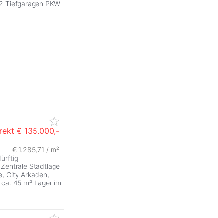
) 2 Tiefgaragen PKW
rekt
€ 135.000,-
€ 1.285,71 / m²
ZurÃ
ürftig
Zentrale Stadtlage
e, City Arkaden,
 ca. 45 m² Lager im