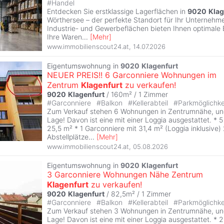
#
Handel
Entdecken Sie erstklassige Lagerflächen in
9020
Klag
Wörthersee – der perfekte Standort für Ihr Unternehmen
Industrie- und Gewerbeflächen bieten Ihnen optimale
Ihre Waren
...
[
Mehr
]
www.immobilienscout24.at
,
14.07.2026
Eigentumswohnung in
9020
Klagenfurt
NEUER PREIS!! 6 Garconniere Wohnungen im
Zentrum
Klagenfurt
zu verkaufen!
9020
Klagenfurt
/ 160m² /
1 Zimmer
#
Garconniere
#
Balkon
#
Kellerabteil
#
Parkmöglichke
Zum Verkauf stehen 6 Wohnungen in Zentrumnähe, und
Lage! Davon ist eine mit einer Loggia ausgestattet. * 
25,5 m² * 1 Garconniere mit 31,4 m² (Loggia inklusive
Abstellplätze
...
[
Mehr
]
www.immobilienscout24.at
,
05.08.2026
Eigentumswohnung in
9020
Klagenfurt
3 Garconniere Wohnungen Nähe Zentrum
Klagenfurt
zu verkaufen!
9020
Klagenfurt
/ 82,5m² /
1 Zimmer
#
Garconniere
#
Balkon
#
Kellerabteil
#
Parkmöglichke
Zum Verkauf stehen 3 Wohnungen in Zentrumnähe, und
Lage! Davon ist eine mit einer Loggia ausgestattet. * 