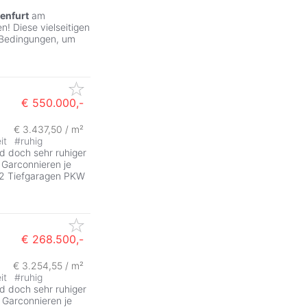
enfurt
am
! Diese vielseitigen
 Bedingungen, um
€ 550.000,-
€ 3.437,50 / m²
it
#
ruhig
 doch sehr ruhiger
5 Garconnieren je
) 2 Tiefgaragen PKW
€ 268.500,-
€ 3.254,55 / m²
it
#
ruhig
 doch sehr ruhiger
2 Garconnieren je