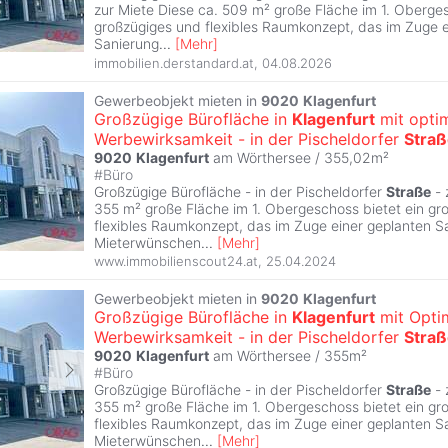
zur Miete Diese ca. 509 m² große Fläche im 1. Oberges
großzügiges und flexibles Raumkonzept, das im Zuge e
Sanierung
...
[
Mehr
]
immobilien.derstandard.at
,
04.08.2026
Gewerbeobjekt mieten in
9020
Klagenfurt
Großzügige Bürofläche in
Klagenfurt
mit opti
Werbewirksamkeit - in der Pischeldorfer
Stra
9020
Klagenfurt
am Wörthersee / 355,02m²
#
Büro
Großzügige Bürofläche - in der Pischeldorfer
Straße
- 
355 m² große Fläche im 1. Obergeschoss bietet ein gr
flexibles Raumkonzept, das im Zuge einer geplanten S
Mieterwünschen
...
[
Mehr
]
www.immobilienscout24.at
,
25.04.2024
Gewerbeobjekt mieten in
9020
Klagenfurt
Großzügige Bürofläche in
Klagenfurt
mit Opti
Werbewirksamkeit - in der Pischeldorfer
Stra
9020
Klagenfurt
am Wörthersee / 355m²
#
Büro
Großzügige Bürofläche - in der Pischeldorfer
Straße
- 
355 m² große Fläche im 1. Obergeschoss bietet ein gr
flexibles Raumkonzept, das im Zuge einer geplanten S
Mieterwünschen
...
[
Mehr
]