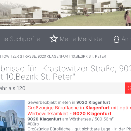
ine Suchprofile
Meine Merkliste
An
TOWITZER STRASSE, 9020 KLAGENFURT 10.BEZIRK ST. PETER
nisse für "Krastowitzer Straße, 90
t 10.Bezirk St. Peter"
S
ehr als 120
Gewerbeobjekt mieten in
9020
Klagenfurt
Großzügige Bürofläche in
Klagenfurt
mit opti
Werbewirksamkeit -
9020
Klagenfurt
9020
Klagenfurt
am Wörthersee / 509,56m²
#
Büro
Großzügige Bürofläche - gut sichtbare Lage - in der P