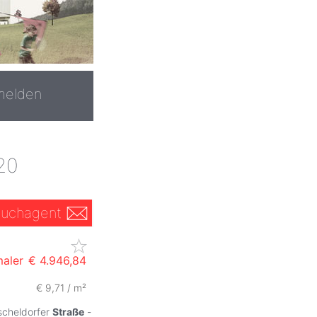
melden
20
uchagent
maler
€ 4.946,84
€ 9,71 / m²
ischeldorfer
Straße
-