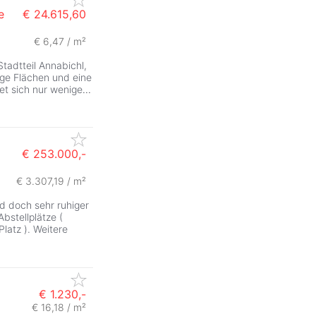
e
€ 24.615,60
€ 6,47 / m²
Stadtteil Annabichl,
ige Flächen und eine
et sich nur wenige
...
€ 253.000,-
€ 3.307,19 / m²
 doch sehr ruhiger
bstellplätze (
latz ). Weitere
€ 1.230,-
€ 16,18 / m²