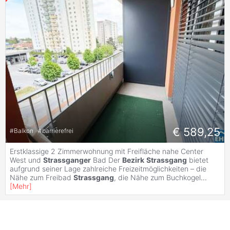
€ 589,25
#
Balkon
#
barrierefrei
Erstklassige 2 Zimmerwohnung mit Freifläche nahe Center
West und
Strassganger
Bad Der
Bezirk
Strassgang
bietet
aufgrund seiner Lage zahlreiche Freizeitmöglichkeiten – die
Nähe zum Freibad
Strassgang
, die Nähe zum Buchkogel
...
[
Mehr
]