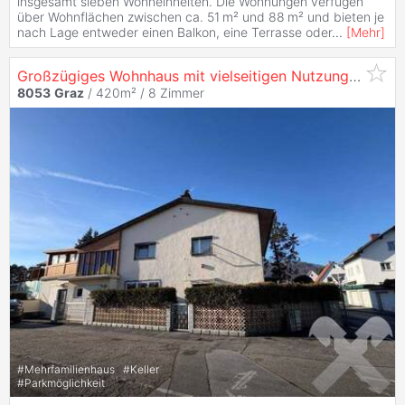
insgesamt sieben Wohneinheiten. Die Wohnungen verfügen
über Wohnflächen zwischen ca. 51 m² und 88 m² und bieten je
nach Lage entweder einen Balkon, eine Terrasse oder
...
[
Mehr
]
Großzügiges Wohnhaus mit vielseitigen Nutzungspotenzial
8053
Graz
/ 420m² /
8 Zimmer
#
Mehrfamilienhaus
#
Keller
#
Parkmöglichkeit