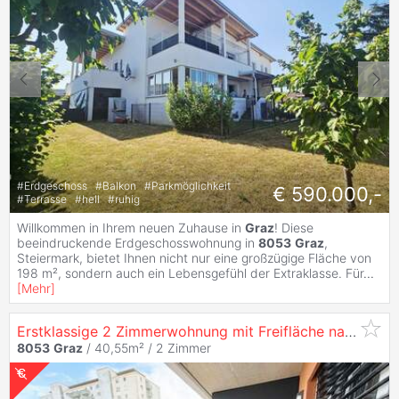
#
Erdgeschoss
#
Balkon
#
Parkmöglichkeit
€ 590.000,-
#
Terrasse
#
hell
#
ruhig
Willkommen in Ihrem neuen Zuhause in
Graz
! Diese
beeindruckende Erdgeschosswohnung in
8053
Graz
,
Steiermark, bietet Ihnen nicht nur eine großzügige Fläche von
198 m², sondern auch ein Lebensgefühl der Extraklasse. Für
...
[
Mehr
]
Erstklassige 2 Zimmerwohnung mit Freifläche nahe Center West und
8053
Graz
/ 40,55m² /
2 Zimmer