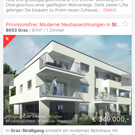
Obergeschoss einer gepflegten Wohnanlage. Dank zweier Lifte
gelangen Sie bequem zu Ihrem neuen Zuhause,
...
[
Mehr
]
Provisionsfrei: Moderne Neubauwohnungen in
Straßgang
8053
Graz
/ 67m² /
1 Zimmer
#
Erdgeschoss
#
Balkon
#
Garten
€ 349.000,-
#
Parkmöglichkeit
#
Terrasse
#
barrierefrei
In
Graz
-
Straßgang
entsteht ein modernes Wohnhaus mit