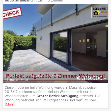
8053
Straßgang
/ 72m² /
3 Zimmer
#
Erstbezug
#
Garten
#
Parkmöglichkeit
€ 319.000,-
#
Terrasse
#
hell
Diese moderne helle Wohnung wurde in Massivbauweise
2016/17 in einem schönen kleinen Wohnhaus mit nur 4
Wohneinheiten - im
Grazer
Bezirk
Straßgang
errichtet. Die
Wohnung befindet sich im Erdgeschoss und verfügt über
...
[
Mehr
]