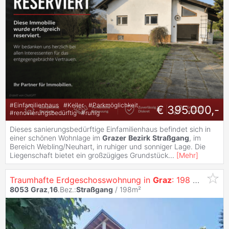
#
Einfamilienhaus
#
Keller
#
Parkmöglichkeit
€ 395.000,-
#
renovierungsbedürftig
#
ruhig
Dieses sanierungsbedürftige Einfamilienhaus befindet sich in
einer schönen Wohnlage im
Grazer
Bezirk
Straßgang
, im
Bereich Webling/Neuhart, in ruhiger und sonniger Lage. Die
Liegenschaft bietet ein großzügiges Grundstück
...
[
Mehr
]
Traumhafte Erdgeschosswohnung in
Graz
: 198 m² mit Terrasse Für 645.000 €!
8053
Graz
,
16
.Bez.:
Straßgang
/ 198m²