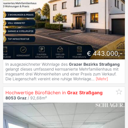
€ 443.000,-
In ausgezeichneter Wohnlage des
Grazer
Bezirks
Straßgang
gelangt dieses umfassend kernsanierte Mehrfamilienhaus mit
insgesamt drei Wohneinheiten und einer Praxis zum Verkauf.
Die Liegenschaft vereint eine ruhige Wohnlage
...
[
Mehr
]
Hochwertige Büroflächen in
Graz
Straßgang
8053
Graz
/ 92,68m²