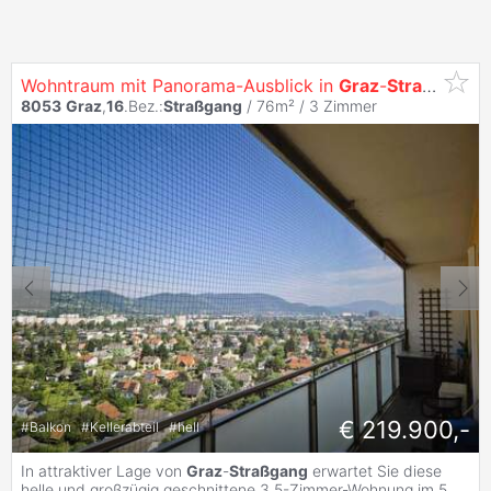
Wohntraum mit Panorama-Ausblick in
Graz
-
Straßgang
-
8053
Graz
,
16
.Bez.:
Straßgang
/ 76m² /
3 Zimmer
€ 219.900,-
#
Balkon
#
Kellerabteil
#
hell
In attraktiver Lage von
Graz
-
Straßgang
erwartet Sie diese
helle und großzügig geschnittene 3,5-Zimmer-Wohnung im 5.