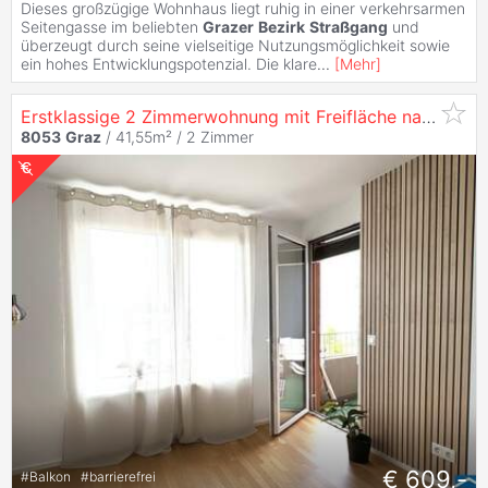
Dieses großzügige Wohnhaus liegt ruhig in einer verkehrsarmen
Seitengasse im beliebten
Grazer
Bezirk
Straßgang
und
überzeugt durch seine vielseitige Nutzungsmöglichkeit sowie
ein hohes Entwicklungspotenzial. Die klare
...
[
Mehr
]
Erstklassige 2 Zimmerwohnung mit Freifläche nahe Center West und
8053
Graz
/ 41,55m² /
2 Zimmer
€ 609,-
#
Balkon
#
barrierefrei