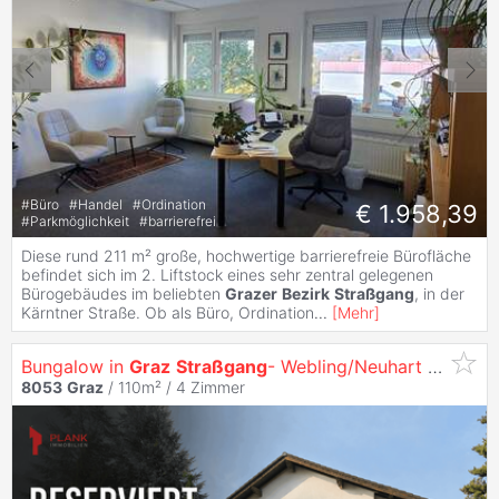
#
Büro
#
Handel
#
Ordination
€ 1.958,39
#
Parkmöglichkeit
#
barrierefrei
Diese rund 211 m² große, hochwertige barrierefreie Bürofläche
befindet sich im 2. Liftstock eines sehr zentral gelegenen
Bürogebäudes im beliebten
Grazer
Bezirk
Straßgang
, in der
Kärntner Straße. Ob als Büro, Ordination
...
[
Mehr
]
Bungalow in
Graz
Straßgang
- Webling/Neuhart – Nähe BRG Klusemann & LKH
8053
Graz
/ 110m² /
4 Zimmer