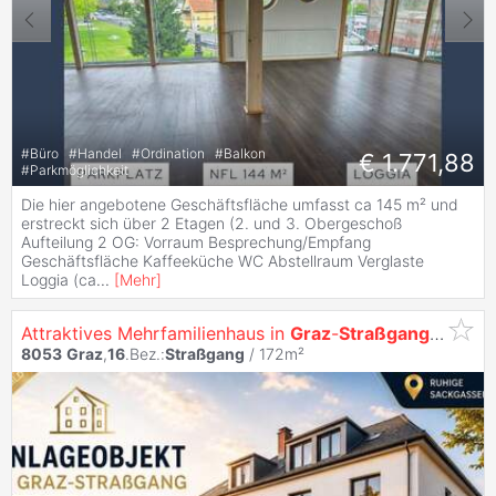
#
Büro
#
Handel
#
Ordination
#
Balkon
€ 1.771,88
#
Parkmöglichkeit
Die hier angebotene Geschäftsfläche umfasst ca 145 m² und
erstreckt sich über 2 Etagen (2. und 3. Obergeschoß
Aufteilung 2 OG: Vorraum Besprechung/Empfang
Geschäftsfläche Kaffeeküche WC Abstellraum Verglaste
Loggia (ca
...
[
Mehr
]
Attraktives Mehrfamilienhaus in
Graz
-
Straßgang
| 4 Einh
8053
Graz
,
16
.Bez.:
Straßgang
/ 172m²