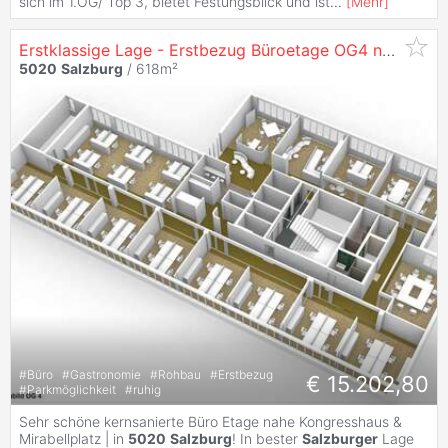
sich im 1.OG/ Top 3, bietet Festungsblick und ist
...
[
Mehr
]
Erstklassige Lage - Erstbezug Büroetage OG4 nach Sanierung in
5020
Salzburg
/ 618m²
#
Büro
#
Gastronomie
#
Rohbau
#
Erstbezug
€ 15.202,80
#
Parkmöglichkeit
#
ruhig
Sehr schöne kernsanierte Büro Etage nahe Kongresshaus &
Mirabellplatz | in
5020
Salzburg
! In bester
Salzburger
Lage