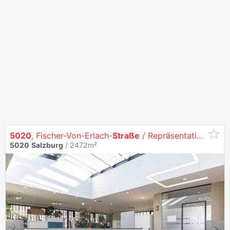
5020
, Fischer-Von-Erlach-
Straße
/ Repräsentativer Bürokomplex in Toplage - Fischer‑Von‑Erlach‑
5020
Salzburg
/ 2472m²