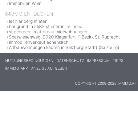
Immobilien Wien
IMMMO ENTDECKEN
lech arlberg mieten
baugrund in 5582 st.imartin im lunau
st georgen im attergau mietwohnungen
Spatwiesenweg, 9020 Klagenfurt 11.Bezirk St. Ruprecht
immobilienverkauf achenkirch
Altbauwohnungen kaufen in Salzburg(Stadt) (Salzburg)
NUTZUNGSBEDINGUNGEN
DATENSCHUTZ
IMPRESSUM
TIPPS
IMMMO-APP
ANZEIGE AUFGEBEN
COPYRIGHT 2009-2026 IMMMO.AT