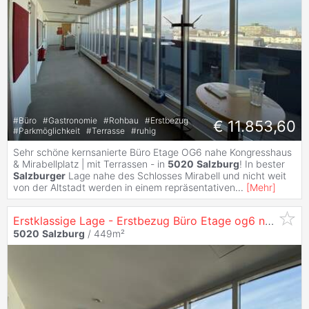
#
Büro
#
Gastronomie
#
Rohbau
#
Erstbezug
€ 11.853,60
#
Parkmöglichkeit
#
Terrasse
#
ruhig
Sehr schöne kernsanierte Büro Etage OG6 nahe Kongresshaus
& Mirabellplatz | mit Terrassen - in
5020
Salzburg
! In bester
Salzburger
Lage nahe des Schlosses Mirabell und nicht weit
von der Altstadt werden in einem repräsentativen
...
[
Mehr
]
Erstklassige Lage - Erstbezug Büro Etage og6 nach Sanierung in
5020
Salzburg
/ 449m²