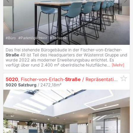
#
Büro
#
Parkmöglichkeit
#
Terrasse
Das frei stehende Bürogebäude in der Fischer-von-Erlacher-
Straße
49 ist Teil des Headquarters der Wüstenrot Gruppe und
wurde 2022 als moderner Erweiterungsbau errichtet. Es
verfügt über rund 2.400 m² oberirdische Nutzfläche
...
[
Mehr
]
5020
, Fischer-von-Erlach-
Straße
/ Repräsentativer Bürokomplex in Toplage – Fischer‑von‑Erlach‑
5020
Salzburg
/ 2472,18m²