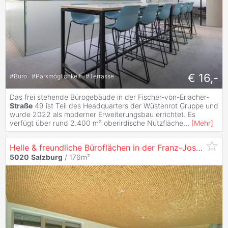
€ 16,-
#
Büro
#
Parkmöglichkeit
#
Terrasse
Das frei stehende Bürogebäude in der Fischer-von-Erlacher-
Straße
49 ist Teil des Headquarters der Wüstenrot Gruppe und
wurde 2022 als moderner Erweiterungsbau errichtet. Es
verfügt über rund 2.400 m² oberirdische Nutzfläche
...
[
Mehr
]
Helle & freundliche Büroflächen in der Franz-Josef-
Stra
5020
Salzburg
/ 176m²