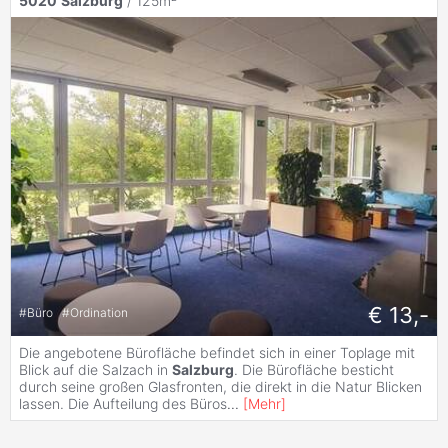
5020
Salzburg
/ 125m²
€ 13,-
#
Büro
#
Ordination
Die angebotene Bürofläche befindet sich in einer Toplage mit
Blick auf die Salzach in
Salzburg
. Die Bürofläche besticht
durch seine großen Glasfronten, die direkt in die Natur Blicken
lassen. Die Aufteilung des Büros
...
[
Mehr
]