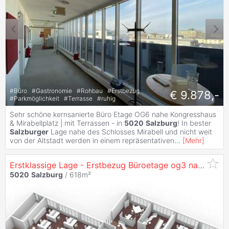
#
Büro
#
Gastronomie
#
Rohbau
#
Erstbezug
€ 9.878,-
#
Parkmöglichkeit
#
Terrasse
#
ruhig
Sehr schöne kernsanierte Büro Etage OG6 nahe Kongresshaus
& Mirabellplatz | mit Terrassen - in
5020
Salzburg
! In bester
Salzburger
Lage nahe des Schlosses Mirabell und nicht weit
von der Altstadt werden in einem repräsentativen
...
[
Mehr
]
Erstklassige Lage - Erstbezug Büroetage og3 nach Sanierung in
5020
Salzburg
/ 618m²