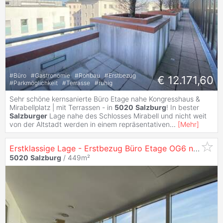
#
Büro
#
Gastronomie
#
Rohbau
#
Erstbezug
€ 12.171,60
#
Parkmöglichkeit
#
Terrasse
#
ruhig
Sehr schöne kernsanierte Büro Etage nahe Kongresshaus &
Mirabellplatz | mit Terrassen - in
5020
Salzburg
! In bester
Salzburger
Lage nahe des Schlosses Mirabell und nicht weit
von der Altstadt werden in einem repräsentativen
...
[
Mehr
]
Erstklassige Lage - Erstbezug Büro Etage OG6 nach Sanierung in
5020
Salzburg
/ 449m²