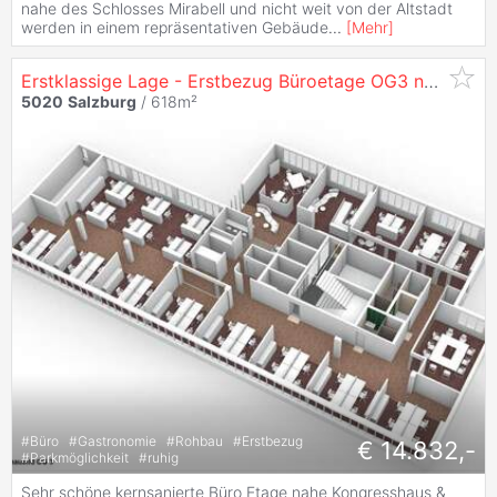
nahe des Schlosses Mirabell und nicht weit von der Altstadt
werden in einem repräsentativen Gebäude
...
[
Mehr
]
Erstklassige Lage - Erstbezug Büroetage OG3 nach Sanierung in
5020
Salzburg
/ 618m²
#
Büro
#
Gastronomie
#
Rohbau
#
Erstbezug
€ 14.832,-
#
Parkmöglichkeit
#
ruhig
Sehr schöne kernsanierte Büro Etage nahe Kongresshaus &