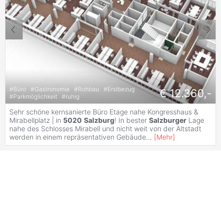
#
Büro
#
Gastronomie
#
Rohbau
#
Erstbezug
€ 12.360,-
#
Parkmöglichkeit
#
ruhig
Sehr schöne kernsanierte Büro Etage nahe Kongresshaus &
Mirabellplatz | in
5020
Salzburg
! In bester
Salzburger
Lage
nahe des Schlosses Mirabell und nicht weit von der Altstadt
werden in einem repräsentativen Gebäude
...
[
Mehr
]