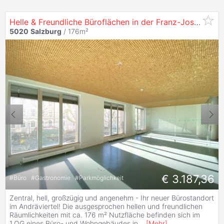
Helle & Freundliche Büroflächen in der Franz-Josef-
Stra
5020
Salzburg
/ 176m²
€ 3.187,36
#
Büro
#
Gastronomie
#
Parkmöglichkeit
Zentral, hell, großzügig und angenehm - Ihr neuer Bürostandort
im Andräviertel! Die ausgesprochen hellen und freundlichen
Räumlichkeiten mit ca. 176 m² Nutzfläche befinden sich im
1.OG eines Büro- und Wohngebäudes in
...
[
Mehr
]