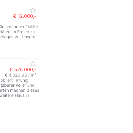
€ 12.000,-
Kleinmünchen" Mitte
lätze im Freien zu
erlagen zu. Unsere
...
€ 575.000,-
€ 4.020,98 / m²
öbliert
#
ruhig
ZurÃ
tzbarer Keller und
Garten machen dieses
weitere Haus in