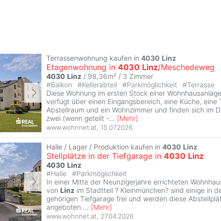
Terrassenwohnung kaufen in
4030
Linz
Etagenwohnung in
4030
Linz
/Meschedeweg
4030
Linz
/ 98,36m² /
3 Zimmer
#
Balkon
#
Kellerabteil
#
Parkmöglichkeit
#
Terrasse
Diese Wohnung im ersten Stock einer Wohnhausanla
verfügt über einen Eingangsbereich, eine Küche, eine T
Abstellraum und ein Wohnzimmer und finden sich im 
zwei (wenn geteilt -
...
[
Mehr
]
www.wohnnet.at
,
15.07.2026
Halle / Lager / Produktion kaufen in
4030
Linz
Stellplätze in der Tiefgarage in
4030
Linz
4030
Linz
#
Halle
#
Parkmöglichkeit
In einer Mitte der Neunzigerjahre errichteten Wohnha
von
Linz
im Stadtteil ? Kleinmünchen? sind einige in 
gehörigen Tiefgarage frei und werden diese Abstellpl
angeboten.
...
[
Mehr
]
www.wohnnet.at
,
27.04.2026