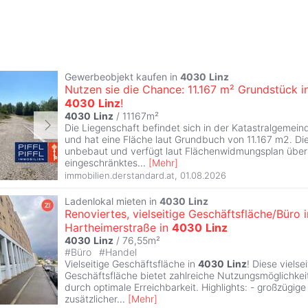
Gewerbeobjekt kaufen in
4030
Linz
Nutzen sie die Chance: 11.167 m² Grundstück i
4030
Linz
!
4030
Linz
/ 11167m²
Die Liegenschaft befindet sich in der Katastralgemei
und hat eine Fläche laut Grundbuch von 11.167 m2. Die
unbebaut und verfügt laut Flächenwidmungsplan über
eingeschränktes
...
[
Mehr
]
immobilien.derstandard.at
,
01.08.2026
Ladenlokal mieten in
4030
Linz
Renoviertes, vielseitige Geschäftsfläche/Büro i
Hartheimerstraße in
4030
Linz
4030
Linz
/ 76,55m²
#
Büro
#
Handel
Vielseitige Geschäftsfläche in
4030
Linz
! Diese vielsei
Geschäftsfläche bietet zahlreiche Nutzungsmöglichke
durch optimale Erreichbarkeit. Highlights: - großzügig
zusätzlicher
...
[
Mehr
]