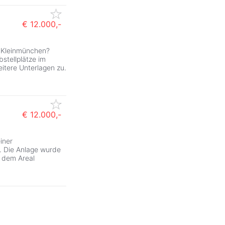
€ 12.000,-
ZurÃ
 Kleinmünchen?
stellplätze im
eitere Unterlagen zu.
€ 12.000,-
ZurÃ
iner
. Die Anlage wurde
f dem Areal