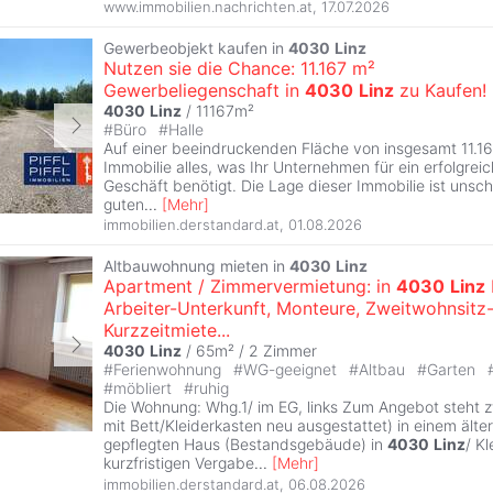
www.immobilien.nachrichten.at
,
17.07.2026
Gewerbeobjekt kaufen in
4030
Linz
Nutzen sie die Chance: 11.167 m²
Gewerbeliegenschaft in
4030
Linz
zu Kaufen!
4030
Linz
/ 11167m²
#
Büro
#
Halle
Auf einer beeindruckenden Fläche von insgesamt 11.16
Immobilie alles, was Ihr Unternehmen für ein erfolgreic
Geschäft benötigt. Die Lage dieser Immobilie ist unsc
guten
...
[
Mehr
]
immobilien.derstandard.at
,
01.08.2026
Altbauwohnung mieten in
4030
Linz
Apartment / Zimmervermietung: in
4030
Linz
Arbeiter-Unterkunft, Monteure, Zweitwohnsitz
Kurzzeitmiete...
4030
Linz
/ 65m² /
2 Zimmer
#
Ferienwohnung
#
WG-geeignet
#
Altbau
#
Garten
#
möbliert
#
ruhig
Die Wohnung: Whg.1/ im EG, links Zum Angebot steht 
mit Bett/Kleiderkasten neu ausgestattet) in einem älte
gepflegten Haus (Bestandsgebäude) in
4030
Linz
/ K
kurzfristigen Vergabe
...
[
Mehr
]
immobilien.derstandard.at
,
06.08.2026