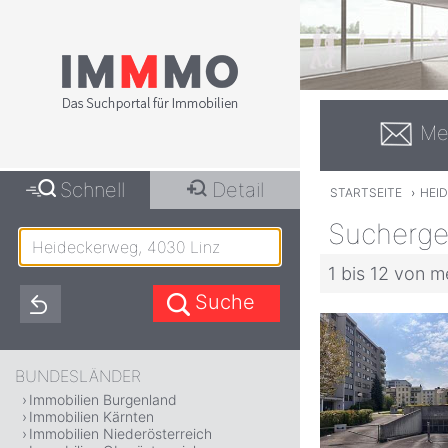
Me
Schnell
Detail
STARTSEITE
›
HEID
Sucherge
1 bis 12 von m
BUNDESLÄNDER
Immobilien Burgenland
Immobilien Kärnten
Immobilien Niederösterreich