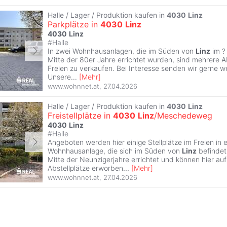
Halle / Lager / Produktion kaufen in
4030
Linz
Parkplätze in
4030
Linz
4030
Linz
#
Halle
In zwei Wohnhausanlagen, die im Süden von
Linz
im ?
Mitte der 80er Jahre errichtet wurden, sind mehrere Ab
Freien zu verkaufen. Bei Interesse senden wir gerne w
Unsere
...
[
Mehr
]
www.wohnnet.at
,
27.04.2026
Halle / Lager / Produktion kaufen in
4030
Linz
Freistellplätze in
4030
Linz
/Meschedeweg
4030
Linz
#
Halle
Angeboten werden hier einige Stellplätze im Freien in e
Wohnhausanlage, die sich im Süden von
Linz
befindet
Mitte der Neunzigerjahre errichtet und können hier au
Abstellplätze erworben
...
[
Mehr
]
www.wohnnet.at
,
27.04.2026