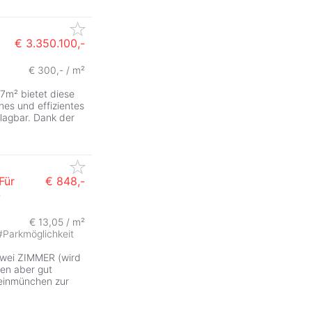
€ 3.350.100,-
€ 300,- / m²
ZurÃ
7m² bietet diese
hes und effizientes
hlagbar. Dank der
Für
€ 848,-
-
ZurÃ
€ 13,05 / m²
#
Parkmöglichkeit
zwei ZIMMER (wird
ren aber gut
leinmünchen zur