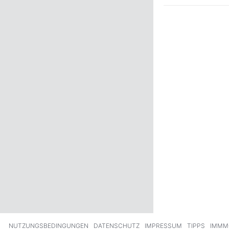
ck
Weiter
NUTZUNGSBEDINGUNGEN
DATENSCHUTZ
IMPRESSUM
TIPPS
IMMM