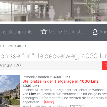
ine Suchprofile
Meine Merkliste
An
ECKERWEG, 4030 LINZ
bnisse für "Heideckerweg, 4030 Li
S
ehr als 120
Immobilie kaufen in
4030
Linz
Stellplätze in der Tiefgarage in
4030
Linz
4030
Linz
In einer Mitte der Neunzigerjahre errichteten Wohnha
von
Linz
im Stadtteil "Kleinmünchen" sind einige in d
gehörigen Tiefgarage frei und werden diese Abstellpl
angeboten.
...
[
Mehr
]
www.immobilien.nachrichten.at
,
17.07.2026