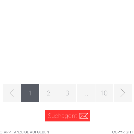
1
2
3
...
10
Suchagent
O-APP
ANZEIGE AUFGEBEN
COPYRIGHT 