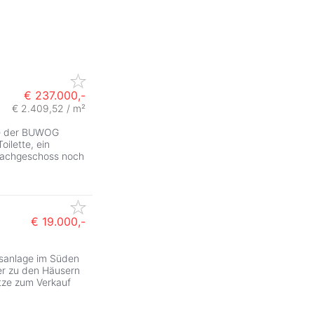
€ 237.000,-
€ 2.409,52 / m²
ZurÃ
ge der BUWOG
oilette, ein
Dachgeschoss noch
€ 19.000,-
ZurÃ
usanlage im Süden
der zu den Häusern
ätze zum Verkauf