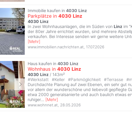
Immobilie kaufen in
4030
Linz
Parkplätze in
4030
Linz
4030
Linz
In zwei Wohnhausanlagen, die im Süden von
Linz
im "
der 80er Jahre errichtet wurden, sind mehrere Abstellp
verkaufen. Bei Interesse senden wir gerne weitere Unt
[
Mehr
]
www.immobilien.nachrichten.at
,
17.07.2026
Haus kaufen in
4030
Linz
Wohnhaus in
4030
Linz
4030
Linz
/ 143m²
#
Werkstatt
#
Keller
#
Parkmöglichkeit
#
Terrasse
#
m
Durchdachte Planung auf zwei Ebenen, ein sehr gut nu
vor allem der wunderschöne und liebevoll gepflegte 
etwa 2000 generalsanierte und auch baulich etwas er
ruhiger
...
[
Mehr
]
www.wohnnet.at
,
28.05.2026