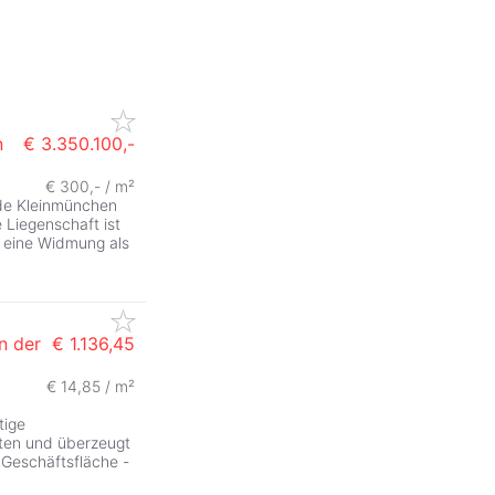
n
€ 3.350.100,-
€ 300,- / m²
ZurÃ
nde Kleinmünchen
 Liegenschaft ist
 eine Widmung als
n der
€ 1.136,45
€ 14,85 / m²
tige
iten und überzeugt
e Geschäftsfläche -