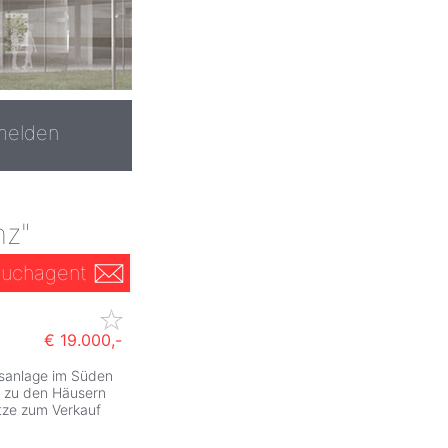
melden
nz"
uchagent
€ 19.000,-
usanlage im Süden
er zu den Häusern
ätze zum Verkauf