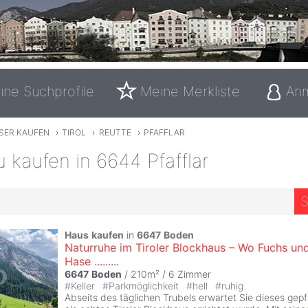
ine Suchprofile
Meine Merkliste
An
SER KAUFEN
›
TIROL
›
REUTTE
›
PFAFFLAR
 kaufen in 6644 Pfafflar
S
Haus
kaufen
in
6647
Boden
Naturruhe im Tiroler Blockhaus – Wo Fuchs un
Hase .........
6647
Boden
/ 210m² /
6 Zimmer
#
Keller
#
Parkmöglichkeit
#
hell
#
ruhig
Abseits des täglichen Trubels erwartet Sie dieses gep