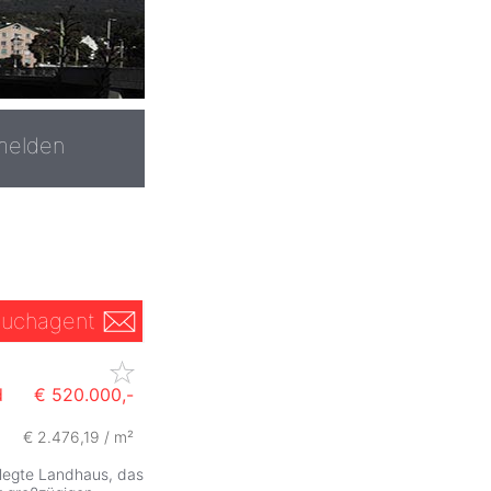
melden
uchagent
d
€ 520.000,-
€ 2.476,19 / m²
flegte Landhaus, das