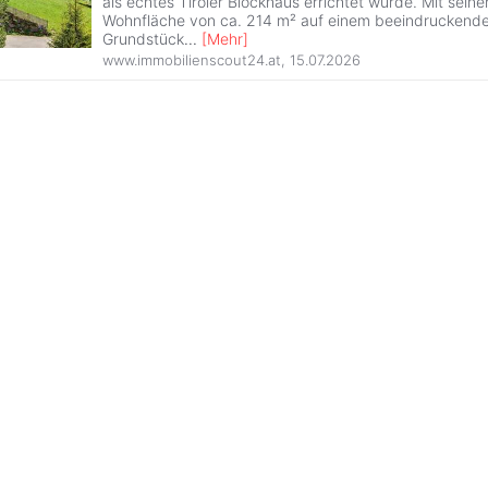
als echtes Tiroler Blockhaus errichtet wurde. Mit sein
Wohnfläche von ca. 214 m² auf einem beeindruckende
Grundstück
...
[
Mehr
]
www.immobilienscout24.at
,
15.07.2026