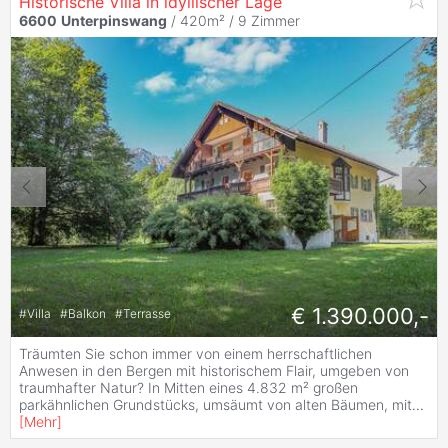
Historische Villa in idyllischer Lage
6600
Unterpinswang
/ 420m² /
9 Zimmer
€ 1.390.000,-
#
Villa
#
Balkon
#
Terrasse
Träumten Sie schon immer von einem herrschaftlichen
Anwesen in den Bergen mit historischem Flair, umgeben von
traumhafter Natur? In Mitten eines 4.832 m² großen
parkähnlichen Grundstücks, umsäumt von alten Bäumen, mit
...
[
Mehr
]