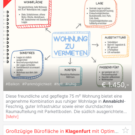
€ 1.450,-
#
Balkon
#
Parkmöglichkeit
#
hell
#
ruhig
Diese freundliche und gepflegte 75 m² Wohnung bietet eine
angenehme Kombination aus ruhiger Wohnlage in
Annabichl
-
Feschnig, guter Infrastruktur sowie einer durchdachten
Raumaufteilung mit Parkettboden. Die südlich ausgerichtete
...
[
Mehr
]
Großzügige Bürofläche in
Klagenfurt
mit Optimaler Werbewirksamkeit -