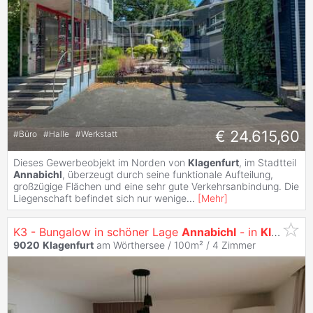
€ 24.615,60
#
Büro
#
Halle
#
Werkstatt
Dieses Gewerbeobjekt im Norden von
Klagenfurt
, im Stadtteil
Annabichl
, überzeugt durch seine funktionale Aufteilung,
großzügige Flächen und eine sehr gute Verkehrsanbindung. Die
Liegenschaft befindet sich nur wenige
...
[
Mehr
]
K3 - Bungalow in schöner Lage
Annabichl
- in
Klagenfurt
9020
Klagenfurt
am Wörthersee / 100m² /
4 Zimmer