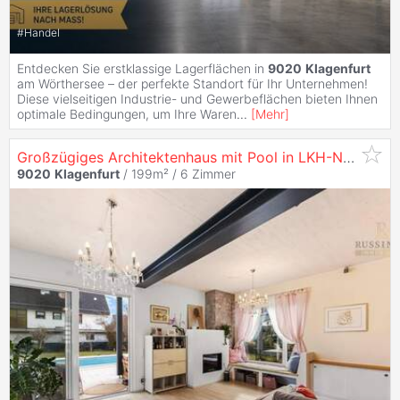
#
Handel
Entdecken Sie erstklassige Lagerflächen in
9020
Klagenfurt
am Wörthersee – der perfekte Standort für Ihr Unternehmen!
Diese vielseitigen Industrie- und Gewerbeflächen bieten Ihnen
optimale Bedingungen, um Ihre Waren
...
[
Mehr
]
Großzügiges Architektenhaus mit Pool in LKH-Nähe #Zentrumsnähe #
9020
Klagenfurt
/ 199m² /
6 Zimmer