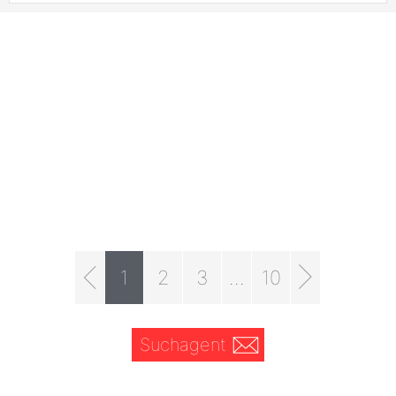
1
2
3
...
10
Suchagent