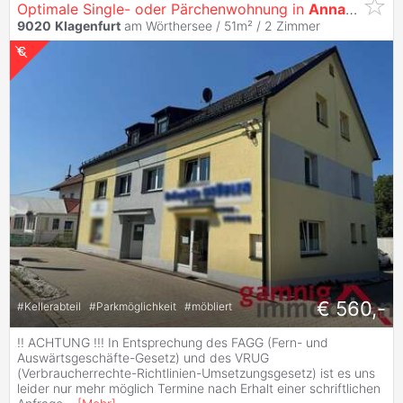
Optimale Single- oder Pärchenwohnung in
Annabichl
9020
Klagenfurt
am Wörthersee / 51m² /
2 Zimmer
€ 560,-
#
Kellerabteil
#
Parkmöglichkeit
#
möbliert
!! ACHTUNG !!! In Entsprechung des FAGG (Fern- und
Auswärtsgeschäfte-Gesetz) und des VRUG
(Verbraucherrechte-Richtlinien-Umsetzungsgesetz) ist es uns
leider nur mehr möglich Termine nach Erhalt einer schriftlichen