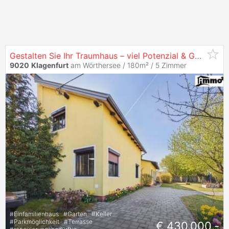
Gestalten Sie Ihr Traumhaus – viel Potenzial & Garten in
9020
Klagenfurt
am Wörthersee / 180m² /
5 Zimmer
#
Einfamilienhaus
#
Garten
#
Keller
#
Parkmöglichkeit
#
Terrasse
€ 430.000,-