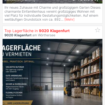
#
renovierungsbedürftig
Ihr neues Zuhause mit Charme und großzügigem Garten Dieses
charmante Einfamilienhaus vereint großzügiges Wohnen mit
viel Platz für individuelle Gestaltungsmöglichkeiten. Auf einem
weitläufigen Grundstück von ca. 892
...
[
Mehr
]
Top Lagerfläche in
9020
Klagenfurt
9020
Klagenfurt
am Wörthersee