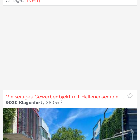
Anfrage
...
[
Mehr
]
Vielseitiges Gewerbeobjekt mit Hallenensemble und Büroflächen in
9020
Klagenfurt
/ 3805m²