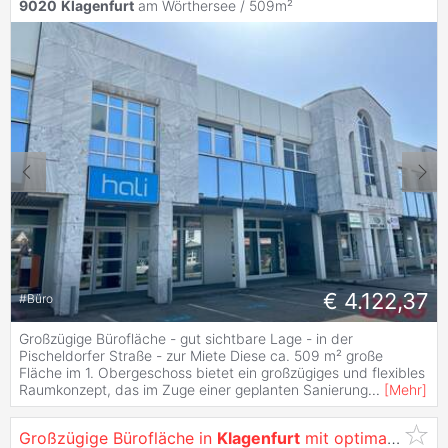
9020
Klagenfurt
am Wörthersee / 509m²
€ 4.122,37
#
Büro
Großzügige Bürofläche - gut sichtbare Lage - in der
Pischeldorfer Straße - zur Miete Diese ca. 509 m² große
Fläche im 1. Obergeschoss bietet ein großzügiges und flexibles
Raumkonzept, das im Zuge einer geplanten Sanierung
...
[
Mehr
]
Großzügige Bürofläche in
Klagenfurt
mit optimaler Werbewirksamkeit -