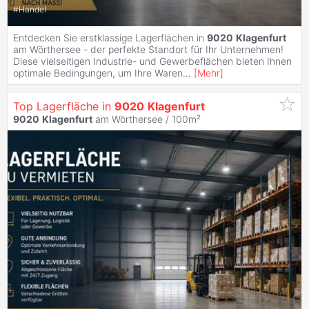
#
Handel
Entdecken Sie erstklassige Lagerflächen in
9020
Klagenfurt
am Wörthersee - der perfekte Standort für Ihr Unternehmen!
Diese vielseitigen Industrie- und Gewerbeflächen bieten Ihnen
optimale Bedingungen, um Ihre Waren
...
[
Mehr
]
Top Lagerfläche in
9020
Klagenfurt
9020
Klagenfurt
am Wörthersee / 100m²