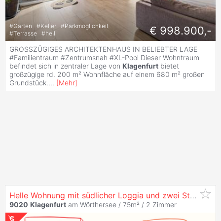
#
Garten
#
Keller
#
Parkmöglichkeit
€ 998.900,-
#
Terrasse
#
hell
GROSSZÜGIGES ARCHITEKTENHAUS IN BELIEBTER LAGE
#Familientraum #Zentrumsnah #XL-Pool Dieser Wohntraum
befindet sich in zentraler Lage von
Klagenfurt
bietet
großzügige rd. 200 m² Wohnfläche auf einem 680 m² großen
Grundstück.
...
[
Mehr
]
Helle Wohnung mit südlicher Loggia und zwei Stellplätzen im grünen
9020
Klagenfurt
am Wörthersee / 75m² /
2 Zimmer