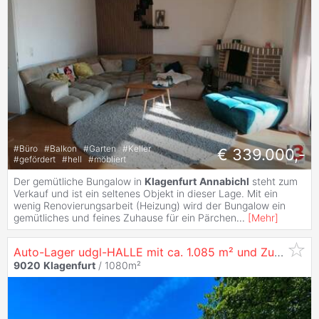
#
Büro
#
Balkon
#
Garten
#
Keller
€ 339.000,-
#
gefördert
#
hell
#
möbliert
Der gemütliche Bungalow in
Klagenfurt
Annabichl
steht zum
Verkauf und ist ein seltenes Objekt in dieser Lage. Mit ein
wenig Renovierungsarbeit (Heizung) wird der Bungalow ein
gemütliches und feines Zuhause für ein Pärchen
...
[
Mehr
]
Auto-Lager udgl-HALLE mit ca. 1.085 m² und Zufahrt für Fahrzeuge in
9020
Klagenfurt
/ 1080m²