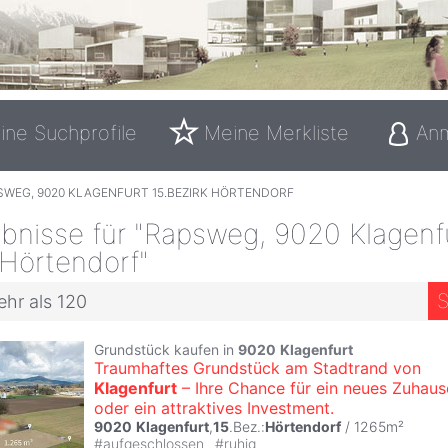
ine Suchprofile
Meine Merkliste
An
SWEG, 9020 KLAGENFURT 15.BEZIRK HÖRTENDORF
bnisse für "Rapsweg, 9020 Klagenf
 Hörtendorf"
S
ehr als 120
Grundstück kaufen in
9020
Klagenfurt
Traumhaftes Grundstück am Stadtrand von
Klagenfurt
– Ihre Chance für ein neues Zuhaus
oder ein attraktives Investment.
9020
Klagenfurt
,
15
.Bez.:
Hörtendorf
/ 1265m²
#
aufgeschlossen
#
ruhig