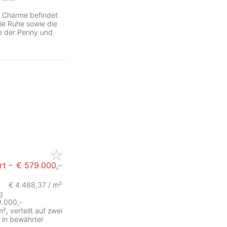
m Charme befindet
ie Ruhe sowie die
e der Penny und
rt -
€ 579.000,-
€ 4.488,37 / m²
g
9.000,-
², verteilt auf zwei
s in bewährter