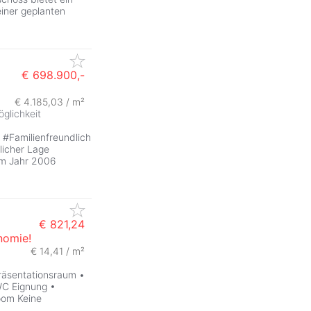
iner geplanten
€ 698.900,-
€ 4.185,03 / m²
glichkeit
#Familienfreundlich
licher Lage
 im Jahr 2006
€ 821,24
nomie!
€ 14,41 / m²
äsentationsraum •
WC Eignung •
oom Keine