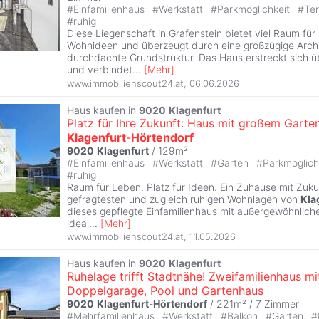
#
Einfamilienhaus
#
Werkstatt
#
Parkmöglichkeit
#
Te
#
ruhig
Diese Liegenschaft in Grafenstein bietet viel Raum für 
Wohnideen und überzeugt durch eine großzügige Archi
durchdachte Grundstruktur. Das Haus erstreckt sich 
und verbindet
...
[
Mehr
]
www.immobilienscout24.at
,
06.06.2026
Haus kaufen in
9020
Klagenfurt
Platz für Ihre Zukunft: Haus mit großem Garten
Klagenfurt
-
Hörtendorf
9020
Klagenfurt
/ 129m²
#
Einfamilienhaus
#
Werkstatt
#
Garten
#
Parkmöglich
#
ruhig
Raum für Leben. Platz für Ideen. Ein Zuhause mit Zukun
gefragtesten und zugleich ruhigen Wohnlagen von
Kla
dieses gepflegte Einfamilienhaus mit außergewöhnlic
ideal
...
[
Mehr
]
www.immobilienscout24.at
,
11.05.2026
Haus kaufen in
9020
Klagenfurt
Ruhelage trifft Stadtnähe! Zweifamilienhaus mi
Doppelgarage, Pool und Gartenhaus
9020
Klagenfurt
-
Hörtendorf
/ 221m² /
7 Zimmer
#
Mehrfamilienhaus
#
Werkstatt
#
Balkon
#
Garten
#