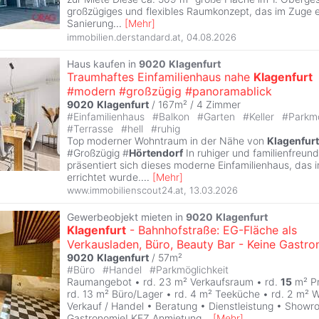
großzügiges und flexibles Raumkonzept, das im Zuge e
Sanierung
...
[
Mehr
]
immobilien.derstandard.at
,
04.08.2026
Haus kaufen in
9020
Klagenfurt
Traumhaftes Einfamilienhaus nahe
Klagenfurt
#modern #großzügig #panoramablick
9020
Klagenfurt
/ 167m² /
4 Zimmer
#
Einfamilienhaus
#
Balkon
#
Garten
#
Keller
#
Parkmö
#
Terrasse
#
hell
#
ruhig
Top moderner Wohntraum in der Nähe von
Klagenfurt
#Großzügig #
Hörtendorf
In ruhiger und familienfreund
präsentiert sich dieses moderne Einfamilienhaus, das
errichtet wurde.
...
[
Mehr
]
www.immobilienscout24.at
,
13.03.2026
Gewerbeobjekt mieten in
9020
Klagenfurt
Klagenfurt
- Bahnhofstraße: EG-Fläche als
Verkausladen, Büro, Beauty Bar - Keine Gastro
9020
Klagenfurt
/ 57m²
#
Büro
#
Handel
#
Parkmöglichkeit
Raumangebot • rd. 23 m² Verkaufsraum • rd.
15
m² Pr
rd. 13 m² Büro/Lager • rd. 4 m² Teeküche • rd. 2 m² 
Verkauf / Handel • Beratung • Dienstleistung • Showr
Gastronomie! KFZ Anmietung
...
[
Mehr
]