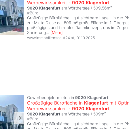
Werbewirksamkeit -
9020
Klagenfurt
9020
Klagenfurt
am Wörthersee / 509,56m²
#
Büro
Großzügige Bürofläche - gut sichtbare Lage - in der Pi
zur Miete Diese ca. 509 m² große Fläche im 1. Oberges
großzügiges und flexibles Raumkonzept, das im Zuge e
Sanierung
...
[
Mehr
]
www.immobilienscout24.at
,
01.10.2025
Gewerbeobjekt mieten in
9020
Klagenfurt
Großzügige Bürofläche in
Klagenfurt
mit Opti
Werbewirksamkeit -
9020
Klagenfurt
9020
Klagenfurt
am Wörthersee / 509m²
#
Büro
Großzügige Bürofläche - gut sichtbare Lage - in der Pi
zur Miete Diese ca. 509 m² große Fläche im 1. Oberges