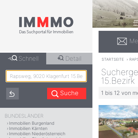
Me
Schnell
Detail
STARTSEITE
›
RAP
Sucherge
15.Bezirk
1 bis 12 von m
BUNDESLÄNDER
Immobilien Burgenland
Immobilien Kärnten
Immobilien Niederösterreich