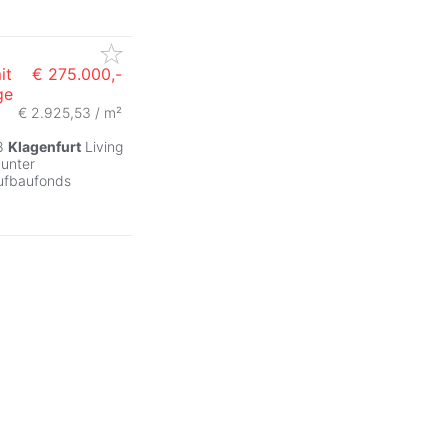
it
€ 275.000,-
ge
€ 2.925,53 / m²
ZurÃ
P8
Klagenfurt
Living
 unter
ufbaufonds