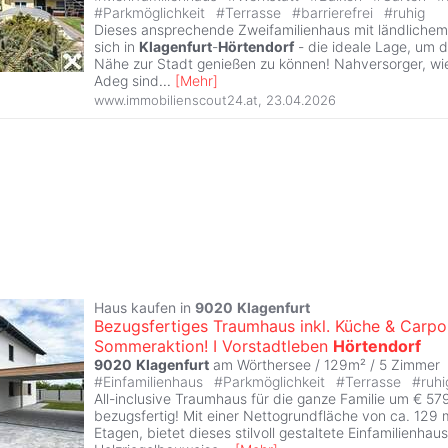
#
Parkmöglichkeit
#
Terrasse
#
barrierefrei
#
ruhig
Dieses ansprechende Zweifamilienhaus mit ländliche
sich in
Klagenfurt
-
Hörtendorf
- die ideale Lage, um d
Nähe zur Stadt genießen zu können! Nahversorger, wi
Adeg sind
...
[
Mehr
]
www.immobilienscout24.at
,
23.04.2026
Haus kaufen in
9020
Klagenfurt
Bezugsfertiges Traumhaus inkl. Küche & Carpo
Sommeraktion! I Vorstadtleben
Hörtendorf
9020
Klagenfurt
am Wörthersee / 129m² /
5 Zimmer
#
Einfamilienhaus
#
Parkmöglichkeit
#
Terrasse
#
ruhi
All-inclusive Traumhaus für die ganze Familie um € 57
bezugsfertig! Mit einer Nettogrundfläche von ca. 129 m
Etagen, bietet dieses stilvoll gestaltete Einfamilienhau