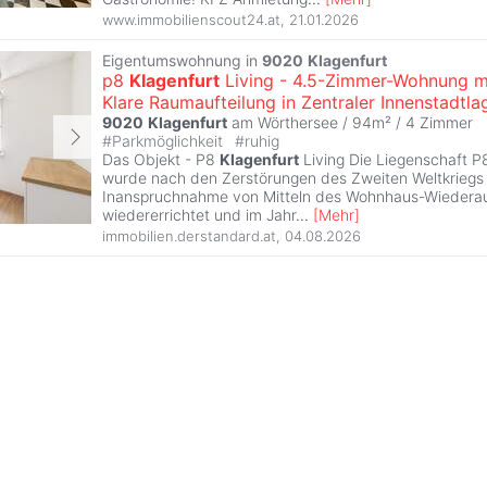
www.immobilienscout24.at
,
21.01.2026
Eigentumswohnung in
9020
Klagenfurt
p8
Klagenfurt
Living - 4.5-Zimmer-Wohnung m
Klare Raumaufteilung in Zentraler Innenstadtla
9020
Klagenfurt
am Wörthersee / 94m² /
4 Zimmer
#
Parkmöglichkeit
#
ruhig
Das Objekt - P8
Klagenfurt
Living Die Liegenschaft 
wurde nach den Zerstörungen des Zweiten Weltkriegs
Inanspruchnahme von Mitteln des Wohnhaus-Wiedera
wiedererrichtet und im Jahr
...
[
Mehr
]
immobilien.derstandard.at
,
04.08.2026