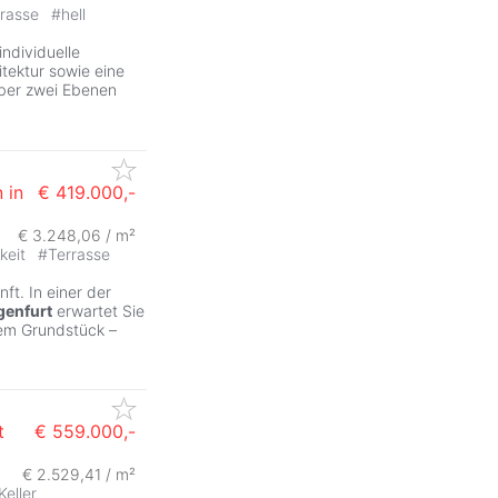
rrasse
#
hell
individuelle
tektur sowie eine
über zwei Ebenen
 in
€ 419.000,-
€ 3.248,06 / m²
keit
#
Terrasse
ft. In einer der
genfurt
erwartet Sie
hem Grundstück –
t
€ 559.000,-
€ 2.529,41 / m²
Keller