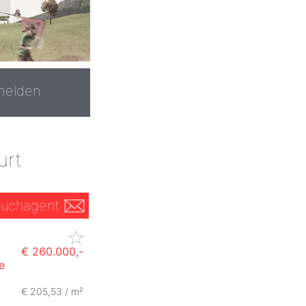
melden
urt
uchagent
€ 260.000,-
e
€ 205,53 / m²