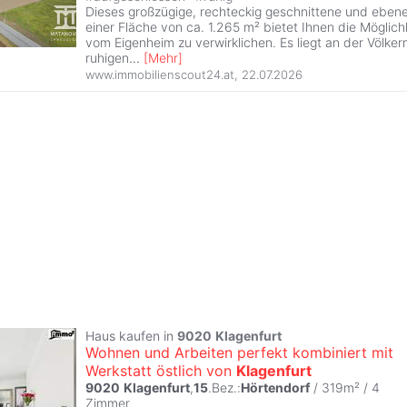
Dieses großzügige, rechteckig geschnittene und eben
einer Fläche von ca. 1.265 m² bietet Ihnen die Möglich
vom Eigenheim zu verwirklichen. Es liegt an der Völke
ruhigen
...
[
Mehr
]
www.immobilienscout24.at
,
22.07.2026
Haus kaufen in
9020
Klagenfurt
Wohnen und Arbeiten perfekt kombiniert mit
Werkstatt östlich von
Klagenfurt
9020
Klagenfurt
,
15
.Bez.:
Hörtendorf
/ 319m² /
4
Zimmer