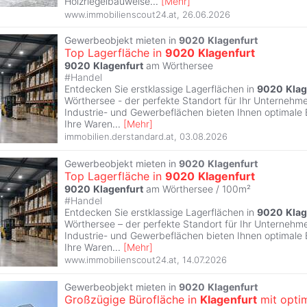
Holzriegelbauweise
...
[
Mehr
]
www.immobilienscout24.at
,
26.06.2026
Gewerbeobjekt mieten in
9020
Klagenfurt
Top Lagerfläche in
9020
Klagenfurt
9020
Klagenfurt
am Wörthersee
#
Handel
Entdecken Sie erstklassige Lagerflächen in
9020
Klag
Wörthersee - der perfekte Standort für Ihr Unternehmen
Industrie- und Gewerbeflächen bieten Ihnen optimale
Ihre Waren
...
[
Mehr
]
immobilien.derstandard.at
,
03.08.2026
Gewerbeobjekt mieten in
9020
Klagenfurt
Top Lagerfläche in
9020
Klagenfurt
9020
Klagenfurt
am Wörthersee / 100m²
#
Handel
Entdecken Sie erstklassige Lagerflächen in
9020
Klag
Wörthersee – der perfekte Standort für Ihr Unternehmen
Industrie- und Gewerbeflächen bieten Ihnen optimale
Ihre Waren
...
[
Mehr
]
www.immobilienscout24.at
,
14.07.2026
Gewerbeobjekt mieten in
9020
Klagenfurt
Großzügige Bürofläche in
Klagenfurt
mit opti