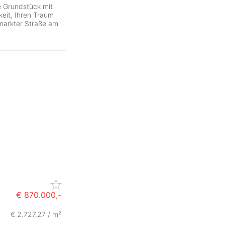
e Grundstück mit
keit, Ihren Traum
rmarkter Straße am
€ 870.000,-
€ 2.727,27 / m²