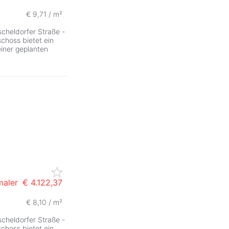
€ 9,71 / m²
scheldorfer Straße -
choss bietet ein
iner geplanten
maler
€ 4.122,37
€ 8,10 / m²
ZurÃ
scheldorfer Straße -
choss bietet ein