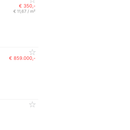
€ 350,-
€ 11,67 / m²
€ 859.000,-