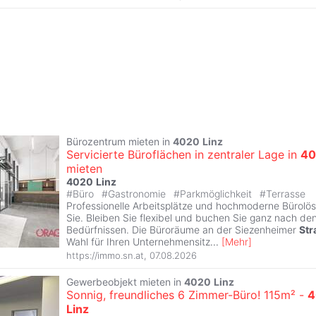
Bürozentrum mieten in
4020
Linz
Servicierte Büroflächen in zentraler Lage in
40
mieten
4020
Linz
#
Büro
#
Gastronomie
#
Parkmöglichkeit
#
Terrasse
Professionelle Arbeitsplätze und hochmoderne Bürolö
Sie. Bleiben Sie flexibel und buchen Sie ganz nach de
Bedürfnissen. Die Büroräume an der Siezenheimer
Str
Wahl für Ihren Unternehmensitz
...
[
Mehr
]
https://immo.sn.at
,
07.08.2026
Gewerbeobjekt mieten in
4020
Linz
Sonnig, freundliches 6 Zimmer-Büro! 115m² -
4
Linz