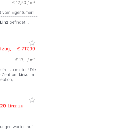
€ 12,50 / m²
t vom Eigentümer!
************************************
Linz
befindet
...
ufzug,
€ 717,99
€ 13,- / m²
sfrei zu mieten! Die
ie Zentrum
Linz
. Im
eption,
20
Linz
zu
sungen warten auf