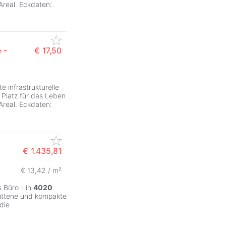
Areal. Eckdaten:
 -
€ 17,50
 infrastrukturelle
Platz für das Leben
Areal. Eckdaten:
€ 1.435,81
€ 13,42 / m²
ZurÃ
 Büro - in
4020
nittene und kompakte
die