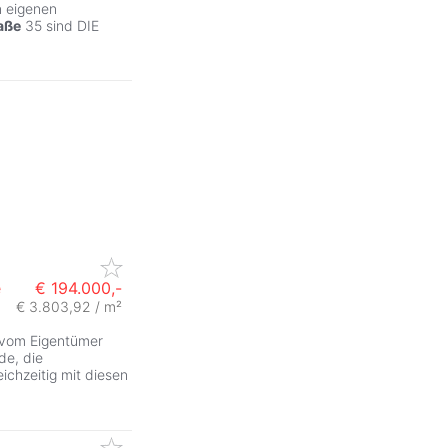
n eigenen
aße
35 sind DIE
e
€ 194.000,-
€ 3.803,92 / m²
ZurÃ
 vom Eigentümer
de, die
chzeitig mit diesen