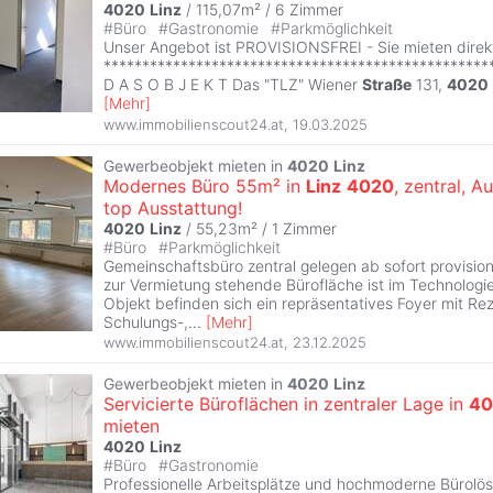
4020
Linz
/ 115,07m² /
6 Zimmer
#
Büro
#
Gastronomie
#
Parkmöglichkeit
Unser Angebot ist PROVISIONSFREI - Sie mieten direk
**************************************************
D A S O B J E K T Das "TLZ" Wiener
Straße
131,
4020
[
Mehr
]
www.immobilienscout24.at
,
19.03.2025
Gewerbeobjekt mieten in
4020
Linz
Modernes Büro 55m² in
Linz
4020
, zentral, A
top Ausstattung!
4020
Linz
/ 55,23m² /
1 Zimmer
#
Büro
#
Parkmöglichkeit
Gemeinschaftsbüro zentral gelegen ab sofort provision
zur Vermietung stehende Bürofläche ist im Technolog
Objekt befinden sich ein repräsentatives Foyer mit Rez
Schulungs-,
...
[
Mehr
]
www.immobilienscout24.at
,
23.12.2025
Gewerbeobjekt mieten in
4020
Linz
Servicierte Büroflächen in zentraler Lage in
40
mieten
4020
Linz
#
Büro
#
Gastronomie
Professionelle Arbeitsplätze und hochmoderne Bürolö