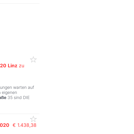
20
Linz
zu
sungen warten auf
n eigenen
aße
35 sind DIE
020
€ 1.438,38