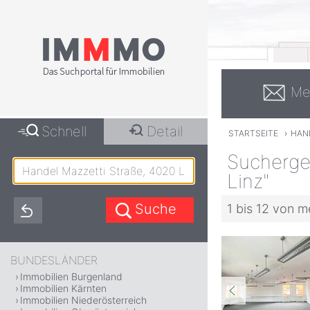
Me
Schnell
Detail
STARTSEITE
›
HAND
Sucherge
Linz"
1 bis 12 von m
BUNDESLÄNDER
Immobilien Burgenland
Immobilien Kärnten
Immobilien Niederösterreich