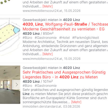
und Arbeiten der Zukunft auf einem offen gestalteten 
Individuell
...
[
Mehr
]
www.immobilienscout24.at
,
15.05.2026
Gewerbeobjekt mieten in
4020
Linz
4020
,
Linz
, Wolfgang-Pauli-
Straße
/ Techbase
Moderne Geschäftseinheit zu vermieten - EG
4020
Linz
/ 850m²
#
Büro
#
Gastronomie
#
Hotel
#
Parkmöglichkeit
Moderne Architektur, Technik am neuesten Stand, beste
Anbindung, einladende Grünzonen und ganz allgemein 
und Arbeiten der Zukunft auf einem offen gestalteten 
Individuell
...
[
Mehr
]
www.immobilienscout24.at
,
15.05.2026
Gewerbeobjekt mieten in
4020
Linz
Sehr Praktisches und Ausgesprochen Günstig
Liegendes Büro - in
4020
Linz
zu Mieten
4020
Linz
/ 107m²
#
Büro
#
Gastronomie
Sehr praktisches und ausgesprochen günstig liegendes
Linz
zu mieten Mieten Sie jetzt diese praktisch gesch
Bürofläche am Europaplatz! Kühle Sommer sind durch 
sonnengeschützte Bauweise
...
[
Mehr
]
immobilien.derstandard.at
,
03.08.2026