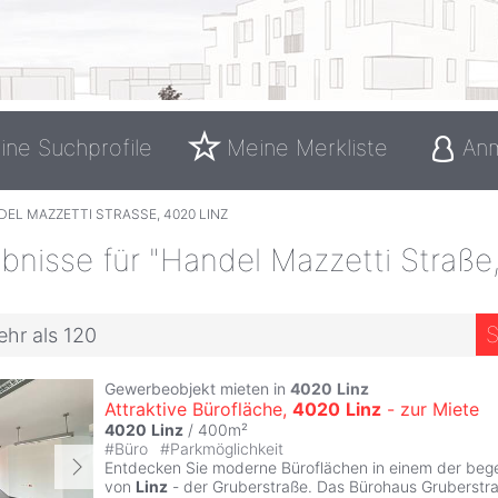
ine Suchprofile
Meine Merkliste
An
EL MAZZETTI STRASSE, 4020 LINZ
bnisse für "Handel Mazzetti Straße
S
ehr als 120
Gewerbeobjekt mieten in
4020
Linz
Attraktive Bürofläche,
4020
Linz
- zur Miete
4020
Linz
/ 400m²
#
Büro
#
Parkmöglichkeit
Entdecken Sie moderne Büroflächen in einem der beg
von
Linz
- der Gruberstraße. Das Bürohaus Gruberstra