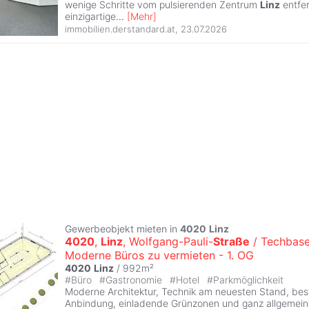
wenige Schritte vom pulsierenden Zentrum
Linz
entfer
einzigartige
...
[
Mehr
]
immobilien.derstandard.at
,
23.07.2026
Gewerbeobjekt mieten in
4020
Linz
4020
,
Linz
, Wolfgang-Pauli-
Straße
/ Techbase
Moderne Büros zu vermieten - 1. OG
4020
Linz
/ 992m²
#
Büro
#
Gastronomie
#
Hotel
#
Parkmöglichkeit
Moderne Architektur, Technik am neuesten Stand, beste
Anbindung, einladende Grünzonen und ganz allgemein 