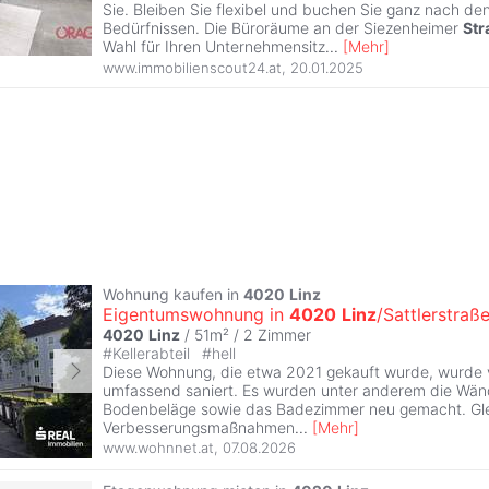
Sie. Bleiben Sie flexibel und buchen Sie ganz nach de
Bedürfnissen. Die Büroräume an der Siezenheimer
Str
Wahl für Ihren Unternehmensitz
...
[
Mehr
]
www.immobilienscout24.at
,
20.01.2025
Wohnung kaufen in
4020
Linz
Eigentumswohnung in
4020
Linz
/Sattlerstraß
4020
Linz
/ 51m² /
2 Zimmer
#
Kellerabteil
#
hell
Diese Wohnung, die etwa 2021 gekauft wurde, wurde
umfassend saniert. Es wurden unter anderem die Wän
Bodenbeläge sowie das Badezimmer neu gemacht. Glei
Verbesserungsmaßnahmen
...
[
Mehr
]
www.wohnnet.at
,
07.08.2026