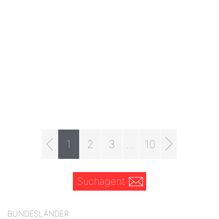
1
2
3
...
10
Suchagent
BUNDESLÄNDER