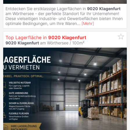
Entdecken Sie erstklassige Lagerflächen in
9020
Klagenfurt
am Wörthersee - der perfekte Standort für Ihr Unternehmen!
Diese vielseitigen Industrie- und Gewerbeflächen bieten Ihnen
optimale Bedingungen, um Ihre Waren
...
[
Mehr
]
Top Lagerfläche in
9020
Klagenfurt
9020
Klagenfurt
am Wörthersee / 100m²