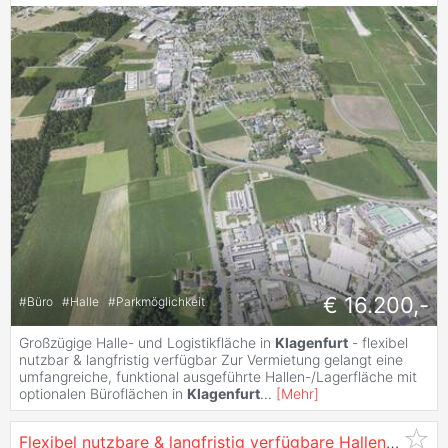
€ 16.200,-
#
Büro
#
Halle
#
Parkmöglichkeit
Großzügige Halle- und Logistikfläche in
Klagenfurt
- flexibel
nutzbar & langfristig verfügbar Zur Vermietung gelangt eine
umfangreiche, funktional ausgeführte Hallen-/Lagerfläche mit
optionalen Büroflächen in
Klagenfurt
...
[
Mehr
]
Flexibel nutzbare & langfristig verfügbare Hallenfläche in