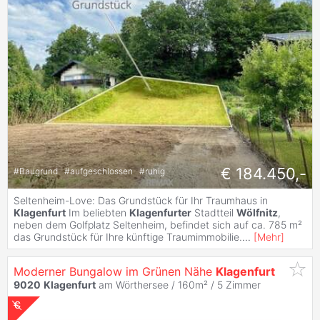
€ 184.450,-
#
Baugrund
#
aufgeschlossen
#
ruhig
Seltenheim-Love: Das Grundstück für Ihr Traumhaus in
Klagenfurt
Im beliebten
Klagenfurter
Stadtteil
Wölfnitz
,
neben dem Golfplatz Seltenheim, befindet sich auf ca. 785 m²
das Grundstück für Ihre künftige Traumimmobilie.
...
[
Mehr
]
Moderner Bungalow im Grünen Nähe
Klagenfurt
9020
Klagenfurt
am Wörthersee / 160m² /
5 Zimmer