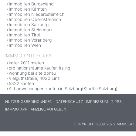
Immobilien Burgenland
Immobilien Kärnten
Immobilien Niederösterreich
Immobilien Oberösterreich
Immobilien Salzburg
Immobilien Steiermark
Immobilien Tirol
Immobilien Vorarlberg
Immobilien Wien
IMMMO ENTDECKEN
keller 2011 mieten
ordinationsräume kaufen itzling
wohnung bei alte donau
Vielguthstraße, 4020 Linz
5322 kaufen
Altbauwohnungen kaufen in Salzburg(Stadt) (Salzburg)
NUTZUNGSBEDINGUNGEN
DATENSCHUTZ
IMPRESSUM
TIPPS
IMMMO-APP
ANZEIGE AUFGEBEN
COPYRIGHT 2009-2026 IMMMO.AT