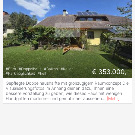
#
Büro
#
Doppelhaus
#
Balkon
#
Keller
€ 353.000,-
#
Parkmöglichkeit
#
hell
Gepflegte Doppelhaushälfte mit großzügigem Raumkonzept Die
Visualisierungsfotos im Anhang dienen dazu, Ihnen eine
bessere Vorstellung zu geben, wie dieses Haus mit wenigen
Handgriffen moderner und gemütlicher aussehen
...
[
Mehr
]