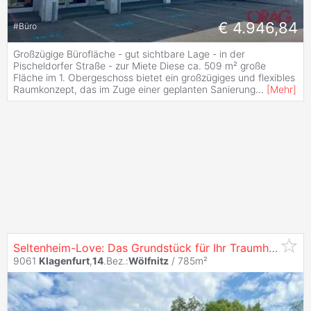
€ 4.946,84
#
Büro
Großzügige Bürofläche - gut sichtbare Lage - in der
Pischeldorfer Straße - zur Miete Diese ca. 509 m² große
Fläche im 1. Obergeschoss bietet ein großzügiges und flexibles
Raumkonzept, das im Zuge einer geplanten Sanierung
...
[
Mehr
]
Seltenheim-Love: Das Grundstück für Ihr Traumhaus in
K
9061
Klagenfurt
,
14
.Bez.:
Wölfnitz
/ 785m²