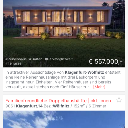
#
Reihenhaus
#
Garten
#
Parkmöglichkeit
€ 557.000,-
#
Terrasse
In attraktiver Aussichtslage von
Klagenfurt
-
Wölfnitz
entsteht
eine kleine Reihenhausanlage mit drei Baukörpern und
insgesamt neun Einheiten. Vier Reihenhäuser sind bereits
verkauft, aktuell stehen noch fünf Häuser zur
...
[
Mehr
]
Familienfreundliche Doppelhaushälfte |inkl. Innenraumvisualisierung | Stadtnähe | 5 Zimmer |
9061
Klagenfurt
,
14
.Bez.:
Wölfnitz
/ 152m² /
6 Zimmer