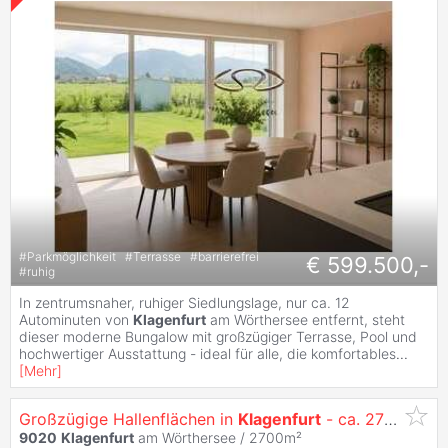
#
Parkmöglichkeit
#
Terrasse
#
barrierefrei
€ 599.500,-
#
ruhig
In zentrumsnaher, ruhiger Siedlungslage, nur ca. 12
Autominuten von
Klagenfurt
am Wörthersee entfernt, steht
dieser moderne Bungalow mit großzügiger Terrasse, Pool und
hochwertiger Ausstattung - ideal für alle, die komfortables
...
[
Mehr
]
Großzügige Hallenflächen in
Klagenfurt
- ca. 2700 m²
9020
Klagenfurt
am Wörthersee / 2700m²