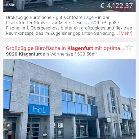
€ 4.122,37
#
Büro
Großzügige Bürofläche - gut sichtbare Lage - in der
Pischeldorfer Straße - zur Miete Diese ca. 509 m² große
Fläche im 1. Obergeschoss bietet ein großzügiges und flexibles
Raumkonzept, das im Zuge einer geplanten Sanierung
...
[
Mehr
]
Großzügige Bürofläche in
Klagenfurt
mit optimaler Werbewirksamkeit -
9020
Klagenfurt
am Wörthersee / 509,56m²