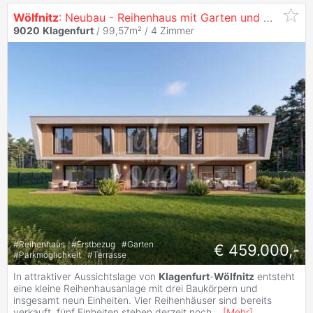
Wölfnitz
: Neubau - Reihenhaus mit Garten und Weitblick in
9020
Klagenfurt
/ 99,57m² /
4 Zimmer
#
Reihenhaus
#
Erstbezug
#
Garten
€ 459.000,-
#
Parkmöglichkeit
#
Terrasse
In attraktiver Aussichtslage von
Klagenfurt
-
Wölfnitz
entsteht
eine kleine Reihenhausanlage mit drei Baukörpern und
insgesamt neun Einheiten. Vier Reihenhäuser sind bereits
verkauft, fünf Einheiten stehen derzeit noch
...
[
Mehr
]