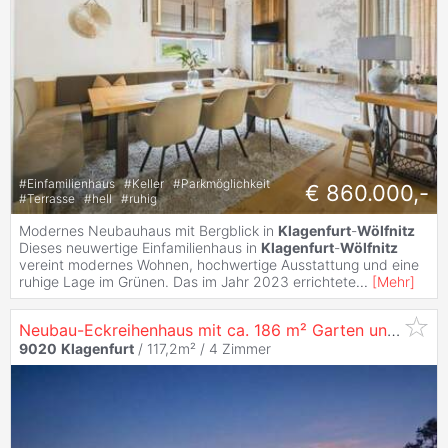
#
Einfamilienhaus
#
Keller
#
Parkmöglichkeit
€ 860.000,-
#
Terrasse
#
hell
#
ruhig
Modernes Neubauhaus mit Bergblick in
Klagenfurt
-
Wölfnitz
Dieses neuwertige Einfamilienhaus in
Klagenfurt
-
Wölfnitz
vereint modernes Wohnen, hochwertige Ausstattung und eine
ruhige Lage im Grünen. Das im Jahr 2023 errichtete
...
[
Mehr
]
Neubau-Eckreihenhaus mit ca. 186 m² Garten und Weitblick in
9020
Klagenfurt
/ 117,2m² /
4 Zimmer