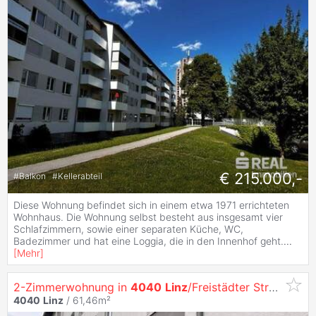
€ 215.000,-
#
Balkon
#
Kellerabteil
Diese Wohnung befindet sich in einem etwa 1971 errichteten
Wohnhaus. Die Wohnung selbst besteht aus insgesamt vier
Schlafzimmern, sowie einer separaten Küche, WC,
Badezimmer und hat eine Loggia, die in den Innenhof geht.
...
[
Mehr
]
2-Zimmerwohnung in
4040
Linz
/Freistädter Straße 90 Top 9
4040
Linz
/ 61,46m²