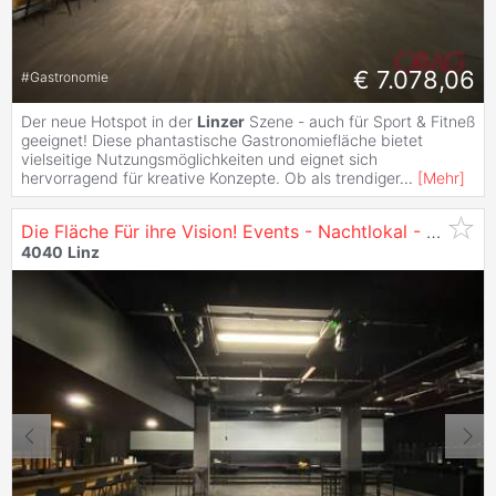
€ 7.078,06
#
Gastronomie
Der neue Hotspot in der
Linzer
Szene - auch für Sport & Fitneß
geeignet! Diese phantastische Gastronomiefläche bietet
vielseitige Nutzungsmöglichkeiten und eignet sich
hervorragend für kreative Konzepte. Ob als trendiger
...
[
Mehr
]
Die Fläche Für ihre Vision! Events - Nachtlokal - Gastronomie - Club - zu Mieten in
4040
Linz