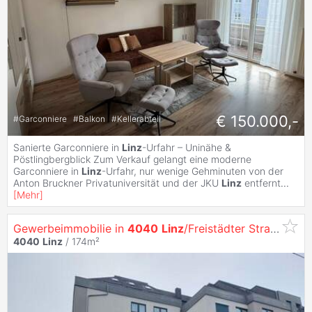
€ 150.000,-
#
Garconniere
#
Balkon
#
Kellerabteil
Sanierte Garconniere in
Linz
-Urfahr – Uninähe &
Pöstlingbergblick Zum Verkauf gelangt eine moderne
Garconniere in
Linz
-Urfahr, nur wenige Gehminuten von der
Anton Bruckner Privatuniversität und der JKU
Linz
entfernt
...
[
Mehr
]
Gewerbeimmobilie in
4040
Linz
/Freistädter Straße
4040
Linz
/ 174m²