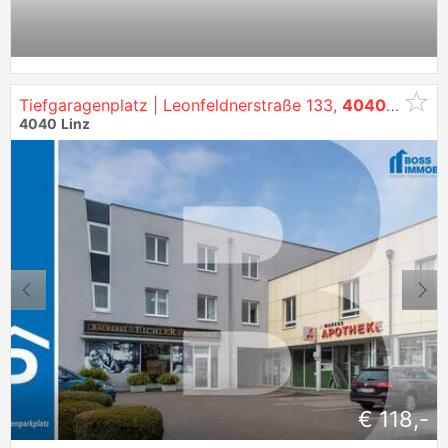
Tiefgaragenplatz | Leonfeldnerstraße 133,
4040
Linz
4040
Linz
€ 118,-