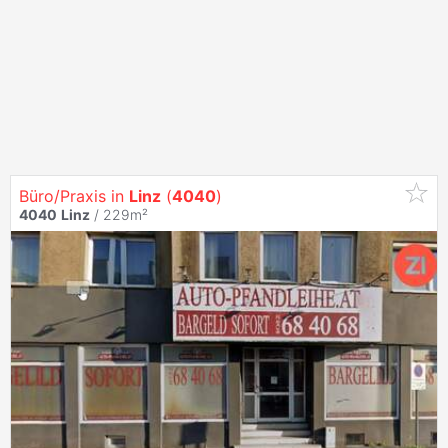
Büro/Praxis in
Linz
(
4040
)
4040
Linz
/ 229m²