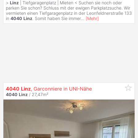
>
Linz
| Tiefgaragenplatz | Mieten < Suchen sie noch oder
parken Sie schon? Schluss mit der ewigen Parkplatzsuche. Wir
vermieten einen Tiefgaragenplatz in der Leonfeldnerstraße 133
in
4040
Linz
. Somit haben Sie immer
...
[
Mehr
]
4040
Linz
, Garconniere in UNI-Nähe
4040
Linz
/ 27,47m²