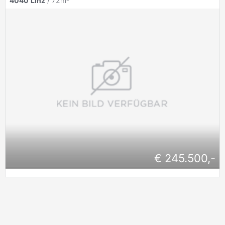
4040
Linz
/ 72m²
€ 245.500,-