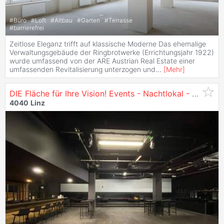
#
Büro
#
Loft
#
Altbau
#
Garten
#
Terrasse
#
barrierefrei
Zeitlose Eleganz trifft auf klassische Moderne Das ehemalige
Verwaltungsgebäude der Ringbrotwerke (Errichtungsjahr 1922)
wurde umfassend von der ARE Austrian Real Estate einer
umfassenden Revitalisierung unterzogen und
...
[
Mehr
]
DIE Fläche für Ihre Vision! Events - Nachtlokal - Gastronomie - Club - zu mieten in
4040
Linz