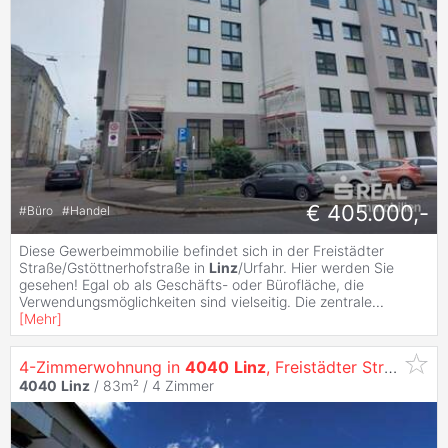
€ 405.000,-
#
Büro
#
Handel
Diese Gewerbeimmobilie befindet sich in der Freistädter
Straße/Gstöttnerhofstraße in
Linz
/Urfahr. Hier werden Sie
gesehen! Egal ob als Geschäfts- oder Bürofläche, die
Verwendungsmöglichkeiten sind vielseitig. Die zentrale
...
[
Mehr
]
4-Zimmerwohnung in
4040
Linz
, Freistädter Straße 86 Top 4
4040
Linz
/ 83m² /
4 Zimmer