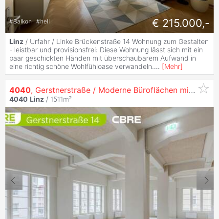
€ 215.000,-
#
Balkon
#
hell
Linz
/ Urfahr / Linke Brückenstraße 14 Wohnung zum Gestalten
- leistbar und provisionsfrei: Diese Wohnung lässt sich mit ein
paar geschickten Händen mit überschaubarem Aufwand in
eine richtig schöne Wohlfühloase verwandeln.
...
[
Mehr
]
4040
, Gerstnerstraße / Moderne Büroflächen mit Einzigartigem Flair auf 3 Ebenen in
4040
Linz
/ 1511m²