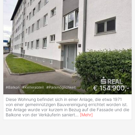
€ 154.900,-
#
Balkon
#
Kellerabteil
#
Parkmöglichkeit
Diese Wohnung befindet sich in einer Anlage, die etwa 1971
von einer gemeinnützigen Bauvereinigung errichtet worden ist.
Die Anlage wurde vor kurzem in Bezug auf die Fassade und die
Balkone von der Verkäuferin saniert
...
[
Mehr
]