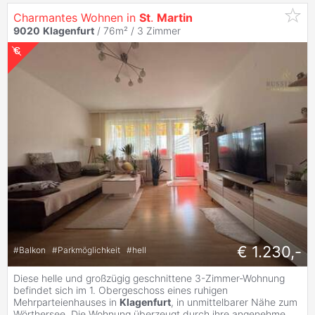
Charmantes Wohnen in
St
.
Martin
9020
Klagenfurt
/ 76m² /
3 Zimmer
€ 1.230,-
#
Balkon
#
Parkmöglichkeit
#
hell
Diese helle und großzügig geschnittene 3-Zimmer-Wohnung
befindet sich im 1. Obergeschoss eines ruhigen
Mehrparteienhauses in
Klagenfurt
, in unmittelbarer Nähe zum
Wörthersee. Die Wohnung überzeugt durch ihre angenehme
...