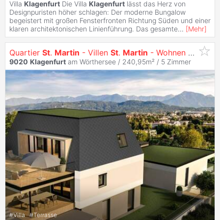
Villa
Klagenfurt
Die Villa
Klagenfurt
lässt das Herz von
Designpuristen höher schlagen: Der moderne Bungalow
begeistert mit großen Fensterfronten Richtung Süden und einer
klaren architektonischen Linienführung. Das gesamte
...
[
Mehr
]
Quartier
St
.
Martin
- Villen
St
.
Martin
- Wohnen mit Ausblick
9020
Klagenfurt
am Wörthersee / 240,95m² /
5 Zimmer
#
Villa
#
Terrasse