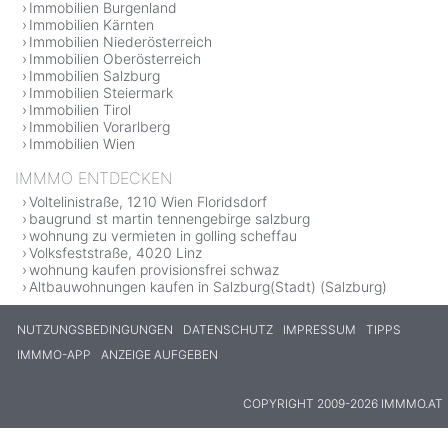
Immobilien Burgenland
Immobilien Kärnten
Immobilien Niederösterreich
Immobilien Oberösterreich
Immobilien Salzburg
Immobilien Steiermark
Immobilien Tirol
Immobilien Vorarlberg
Immobilien Wien
IMMMO ENTDECKEN
Voltelinistraße, 1210 Wien Floridsdorf
baugrund st martin tennengebirge salzburg
wohnung zu vermieten in golling scheffau
Volksfeststraße, 4020 Linz
wohnung kaufen provisionsfrei schwaz
Altbauwohnungen kaufen in Salzburg(Stadt) (Salzburg)
NUTZUNGSBEDINGUNGEN
DATENSCHUTZ
IMPRESSUM
TIPPS
IMMMO-APP
ANZEIGE AUFGEBEN
COPYRIGHT 2009-2026 IMMMO.AT