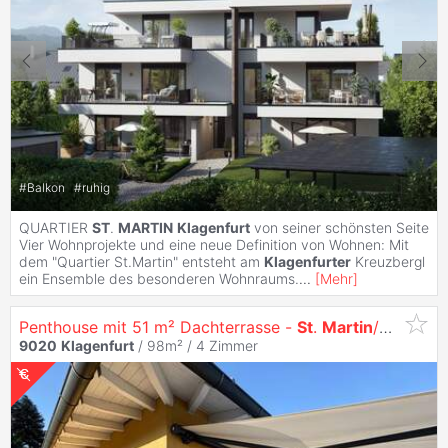
#
Balkon
#
ruhig
QUARTIER
ST
.
MARTIN
Klagenfurt
von seiner schönsten Seite
Vier Wohnprojekte und eine neue Definition von Wohnen: Mit
dem "Quartier St.Martin" entsteht am
Klagenfurter
Kreuzbergl
ein Ensemble des besonderen Wohnraums.
...
[
Mehr
]
Penthouse mit 51 m² Dachterrasse -
St
.
Martin
/Kreuzbergl Provisionsfrei
9020
Klagenfurt
/ 98m² /
4 Zimmer