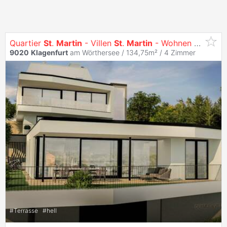
Quartier
St
.
Martin
- Villen
St
.
Martin
- Wohnen mit Ausblick
9020
Klagenfurt
am Wörthersee / 134,75m² /
4 Zimmer
#
Terrasse
#
hell