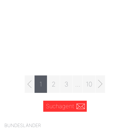
1
2
3
...
10
Suchagent
BUNDESLÄNDER