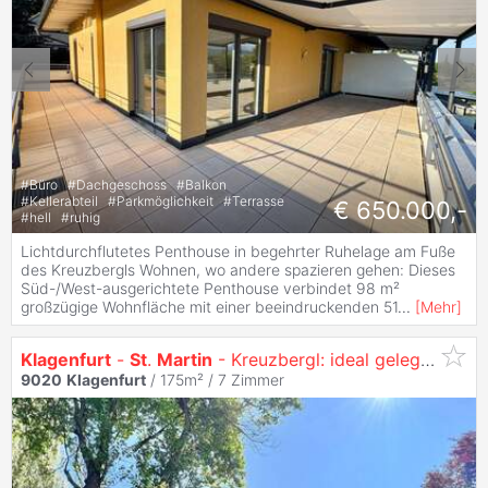
#
Büro
#
Dachgeschoss
#
Balkon
#
Kellerabteil
#
Parkmöglichkeit
#
Terrasse
€ 650.000,-
#
hell
#
ruhig
Lichtdurchflutetes Penthouse in begehrter Ruhelage am Fuße
des Kreuzbergls Wohnen, wo andere spazieren gehen: Dieses
Süd-/West-ausgerichtete Penthouse verbindet 98 m²
großzügige Wohnfläche mit einer beeindruckenden 51
...
[
Mehr
]
Klagenfurt
-
St
.
Martin
- Kreuzbergl: ideal gelegen Immobilie mit TOP POTENTIAL
9020
Klagenfurt
/ 175m² /
7 Zimmer