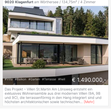
9020
Klagenfurt
am Wörthersee / 134,75m² /
4 Zimmer
€ 1.490.000,-
#
Villa
#
Balkon
#
Garten
#
Terrasse
#
hell
Das Projekt – Villen St.Martin Am Lönsweg entsteht ein
exklusives Wohnensemble aus drei modernen Villen (9A, 9B
und 9C), die terrassenförmig in den Hang integriert sind und
höchsten architektonischen sowie technischen
...
[
Mehr
]