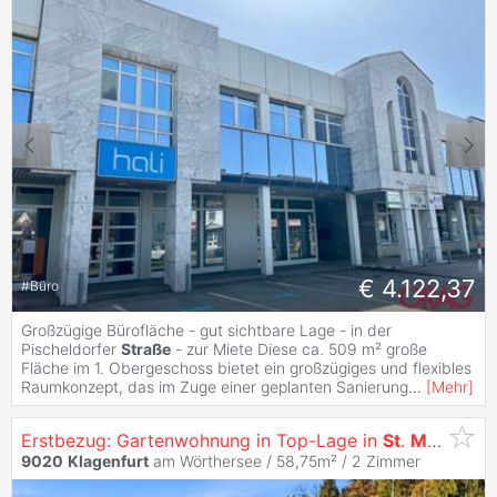
€ 4.122,37
#
Büro
Großzügige Bürofläche - gut sichtbare Lage - in der
Pischeldorfer
Straße
- zur Miete Diese ca. 509 m² große
Fläche im 1. Obergeschoss bietet ein großzügiges und flexibles
Raumkonzept, das im Zuge einer geplanten Sanierung
...
[
Mehr
]
Erstbezug: Gartenwohnung in Top-Lage in
St
.
Martin
- s
9020
Klagenfurt
am Wörthersee / 58,75m² /
2 Zimmer