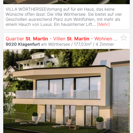
VILLA WÖRTHERSEEVorhang auf für ein Haus, das keine
Wünsche offen lässt: Die Villa Wörthersee. Sie bietet auf vier
Geschoßen ausreichend Platz zum Wohlfühlen, mit mehr als
einem Hauch von Luxus: Ein hausinterner Lift
...
[
Mehr
]
Quartier
St
.
Martin
- Villen
St
.
Martin
- Wohnen mit Ausblick
9020
Klagenfurt
am Wörthersee / 177,03m² /
4 Zimmer