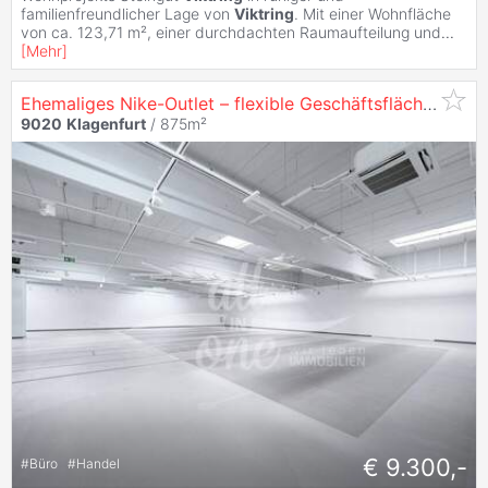
familienfreundlicher Lage von
Viktring
. Mit einer Wohnfläche
von ca. 123,71 m², einer durchdachten Raumaufteilung und
...
[
Mehr
]
Ehemaliges Nike-Outlet – flexible Geschäftsfläche mit Lager & Büro im Businesspark
9020
Klagenfurt
/ 875m²
€ 9.300,-
#
Büro
#
Handel