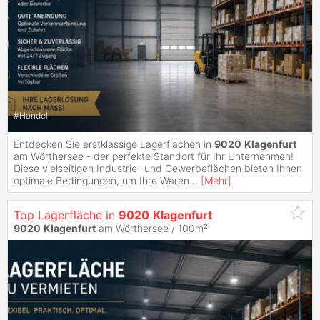
#
Handel
Entdecken Sie erstklassige Lagerflächen in
9020
Klagenfurt
am Wörthersee - der perfekte Standort für Ihr Unternehmen!
Diese vielseitigen Industrie- und Gewerbeflächen bieten Ihnen
optimale Bedingungen, um Ihre Waren
...
[
Mehr
]
Top Lagerfläche in
9020
Klagenfurt
9020
Klagenfurt
am Wörthersee / 100m²