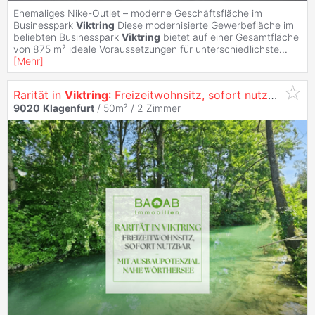
Ehemaliges Nike-Outlet – moderne Geschäftsfläche im
Businesspark
Viktring
Diese modernisierte Gewerbefläche im
beliebten Businesspark
Viktring
bietet auf einer Gesamtfläche
von 875 m² ideale Voraussetzungen für unterschiedlichste
...
[
Mehr
]
Rarität in
Viktring
: Freizeitwohnsitz, sofort nutzbar – mit Ausbaupotenzial nahe Wörthersee
9020
Klagenfurt
/ 50m² /
2 Zimmer