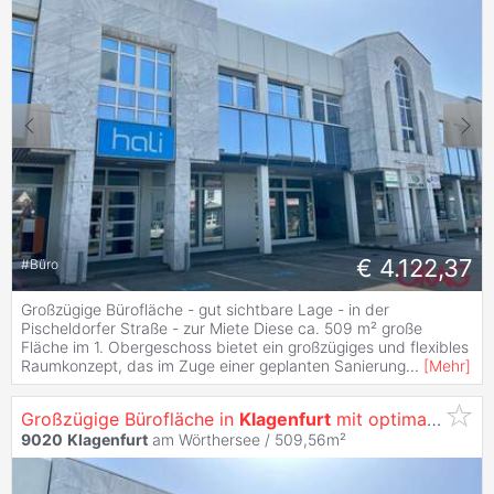
€ 4.122,37
#
Büro
Großzügige Bürofläche - gut sichtbare Lage - in der
Pischeldorfer Straße - zur Miete Diese ca. 509 m² große
Fläche im 1. Obergeschoss bietet ein großzügiges und flexibles
Raumkonzept, das im Zuge einer geplanten Sanierung
...
[
Mehr
]
Großzügige Bürofläche in
Klagenfurt
mit optimaler Werbewirksamkeit -
9020
Klagenfurt
am Wörthersee / 509,56m²