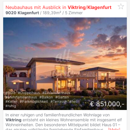
Neubauhaus mit Ausblick in
Viktring
/
Klagenfurt
9020
Klagenfurt
/ 189,39m² /
5 Zimmer
#
Büro
#
Doppelhaus
#
Einfamilienhaus
#
Mehrfamilienhaus
#
Balkon
#
Garten
#
Keller
#
Parkmöglichkeit
#
Terrasse
#
hell
€ 851.000,-
#
ruhig
In einer ruhigen und familienfreundlichen Wohnlage von
Viktring
entsteht ein kleines Wohnensemble mit insgesamt elf
Wohneinheiten. Den besonderen Mittelpunkt bildet Haus 01 –
das einzige vollständig freistehende Einfamilienhaus
...
[
Mehr
]