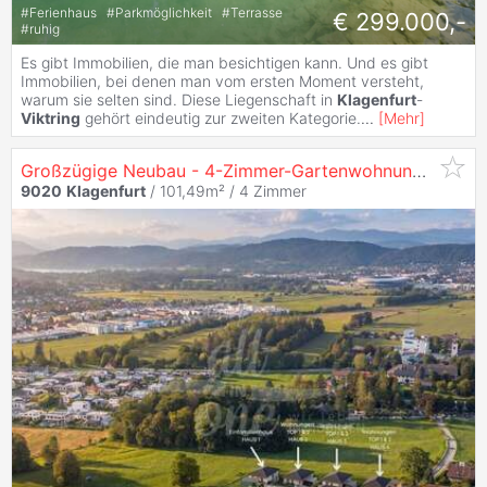
#
Ferienhaus
#
Parkmöglichkeit
#
Terrasse
€ 299.000,-
#
ruhig
Es gibt Immobilien, die man besichtigen kann. Und es gibt
Immobilien, bei denen man vom ersten Moment versteht,
warum sie selten sind. Diese Liegenschaft in
Klagenfurt
-
Viktring
gehört eindeutig zur zweiten Kategorie.
...
[
Mehr
]
Großzügige Neubau - 4-Zimmer-Gartenwohnung mit 254 m² Garten in
9020
Klagenfurt
/ 101,49m² /
4 Zimmer