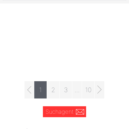
1
2
3
...
10
Suchagent