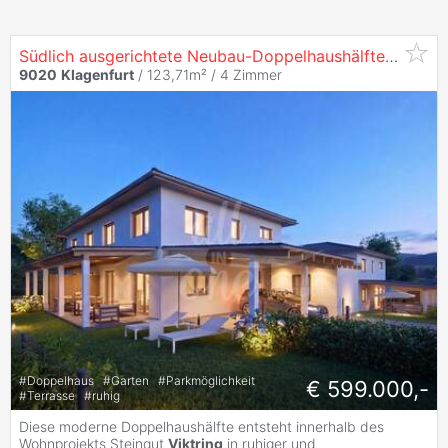
Südlich ausgerichtete Neubau-Doppelhaushälfte mit großzügigem Garten in
9020
Klagenfurt
/ 123,71m² /
4 Zimmer
#
Doppelhaus
#
Garten
#
Parkmöglichkeit
€ 599.000,-
#
Terrasse
#
ruhig
Diese moderne Doppelhaushälfte entsteht innerhalb des
Wohnprojekts Steingut
Viktring
in ruhiger und