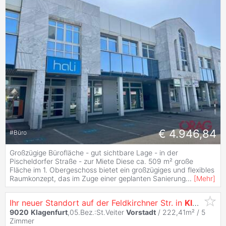
€ 4.946,84
#
Büro
Großzügige Bürofläche - gut sichtbare Lage - in der
Pischeldorfer Straße - zur Miete Diese ca. 509 m² große
Fläche im 1. Obergeschoss bietet ein großzügiges und flexibles
Raumkonzept, das im Zuge einer geplanten Sanierung
...
[
Mehr
]
Ihr neuer Standort auf der Feldkirchner Str. in
Klagenfurt
9020
Klagenfurt
,05.Bez.:St.Veiter
Vorstadt
/ 222,41m² /
5
Zimmer