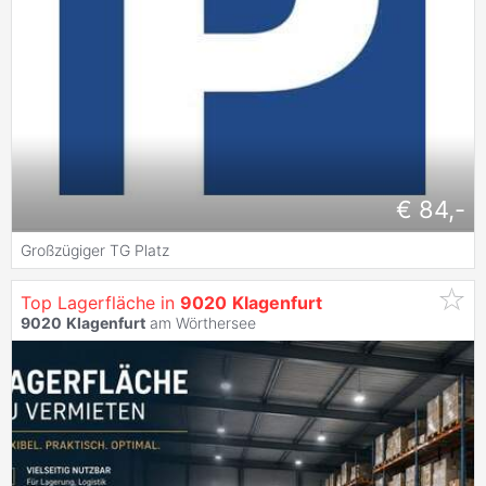
€ 84,-
Großzügiger TG Platz
Top Lagerfläche in
9020
Klagenfurt
9020
Klagenfurt
am Wörthersee