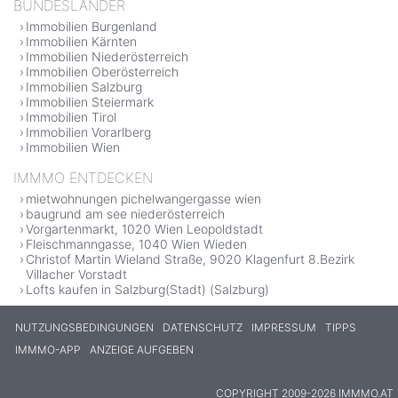
BUNDESLÄNDER
Immobilien Burgenland
Immobilien Kärnten
Immobilien Niederösterreich
Immobilien Oberösterreich
Immobilien Salzburg
Immobilien Steiermark
Immobilien Tirol
Immobilien Vorarlberg
Immobilien Wien
IMMMO ENTDECKEN
mietwohnungen pichelwangergasse wien
baugrund am see niederösterreich
Vorgartenmarkt, 1020 Wien Leopoldstadt
Fleischmanngasse, 1040 Wien Wieden
Christof Martin Wieland Straße, 9020 Klagenfurt 8.Bezirk
Villacher Vorstadt
Lofts kaufen in Salzburg(Stadt) (Salzburg)
NUTZUNGSBEDINGUNGEN
DATENSCHUTZ
IMPRESSUM
TIPPS
IMMMO-APP
ANZEIGE AUFGEBEN
COPYRIGHT 2009-2026 IMMMO.AT