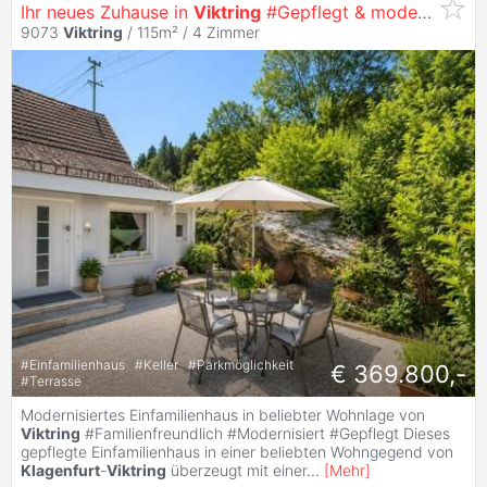
Ihr neues Zuhause in
Viktring
#Gepflegt & modernisiert
9073
Viktring
/ 115m² /
4 Zimmer
#
Einfamilienhaus
#
Keller
#
Parkmöglichkeit
€ 369.800,-
#
Terrasse
Modernisiertes Einfamilienhaus in beliebter Wohnlage von
Viktring
#Familienfreundlich #Modernisiert #Gepflegt Dieses
gepflegte Einfamilienhaus in einer beliebten Wohngegend von
Klagenfurt
-
Viktring
überzeugt mit einer
...
[
Mehr
]