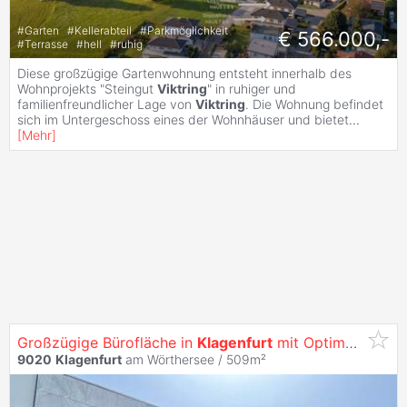
#
Garten
#
Kellerabteil
#
Parkmöglichkeit
€ 566.000,-
#
Terrasse
#
hell
#
ruhig
Diese großzügige Gartenwohnung entsteht innerhalb des
Wohnprojekts "Steingut
Viktring
" in ruhiger und
familienfreundlicher Lage von
Viktring
. Die Wohnung befindet
sich im Untergeschoss eines der Wohnhäuser und bietet
...
[
Mehr
]
Großzügige Bürofläche in
Klagenfurt
mit Optimaler Werbewirksamkeit -
9020
Klagenfurt
am Wörthersee / 509m²