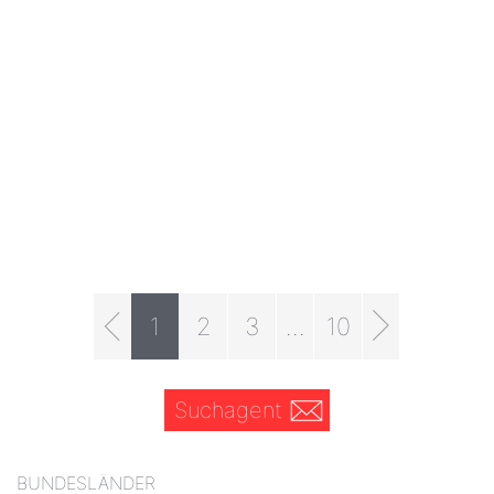
1
2
3
...
10
Suchagent
BUNDESLÄNDER