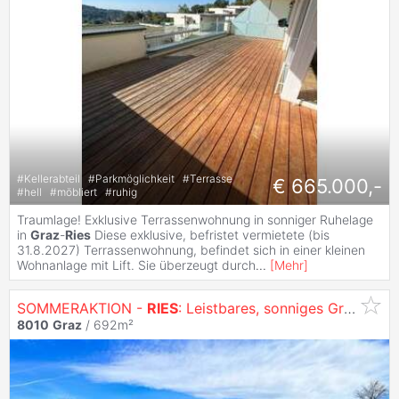
#
Kellerabteil
#
Parkmöglichkeit
#
Terrasse
€ 665.000,-
#
hell
#
möbliert
#
ruhig
Traumlage! Exklusive Terrassenwohnung in sonniger Ruhelage
in
Graz
-
Ries
Diese exklusive, befristet vermietete (bis
31.8.2027) Terrassenwohnung, befindet sich in einer kleinen
Wohnanlage mit Lift. Sie überzeugt durch
...
[
Mehr
]
SOMMERAKTION -
RIES
: Leistbares, sonniges Grundstück am Rande von
8010
Graz
/ 692m²