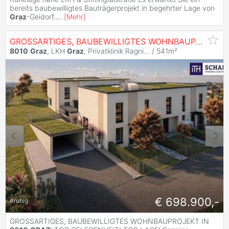
bereits baubewilligtes Bauträgerprojekt in begehrter Lage von
Graz
-Geidorf.
...
[
Mehr
]
GROSSARTIGES, BAUBEWILLIGTES WOHNBAUPROJEKT IN
8010
Graz
, LKH
Graz
, Privatklinik Ragni... / 541m²
€ 698.900,-
#
ruhig
GROSSARTIGES, BAUBEWILLIGTES WOHNBAUPROJEKT IN