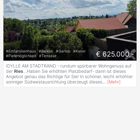
#
Einfamilienhaus
#
Balkon
#
Garten
#
Keller
€ 625.000,-
#
Parkmöglichkeit
#
Terrasse
IDYLLE AM STADTRAND - rundum spürbarer Wohngenuss auf
der
Ries
…Haben Sie erhöhten Platzbedarf- dann ist dieses
Angebot genau das Richtige für Sie! In schöner, leicht erhöhter
sonniger Südwestausrichtung überzeugt dieses
...
[
Mehr
]