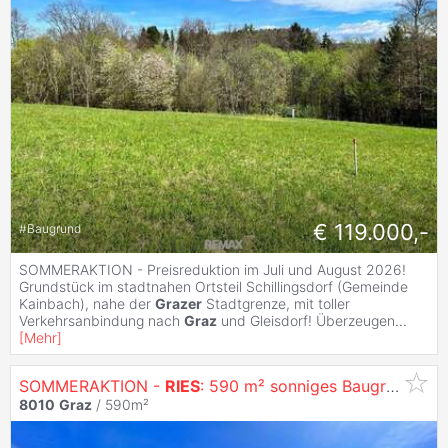
€ 119.000,-
#
Baugrund
SOMMERAKTION - Preisreduktion im Juli und August 2026!
Grundstück im stadtnahen Ortsteil Schillingsdorf (Gemeinde
Kainbach), nahe der
Grazer
Stadtgrenze, mit toller
Verkehrsanbindung nach
Graz
und Gleisdorf! Überzeugen
...
[
Mehr
]
SOMMERAKTION -
RIES
: 590 m² sonniges Baugrundstück nahe
8010
Graz
/ 590m²