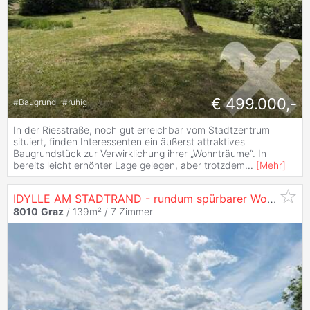
€ 499.000,-
#
Baugrund
#
ruhig
In der Riesstraße, noch gut erreichbar vom Stadtzentrum
situiert, finden Interessenten ein äußerst attraktives
Baugrundstück zur Verwirklichung ihrer „Wohnträume“. In
bereits leicht erhöhter Lage gelegen, aber trotzdem
...
[
Mehr
]
IDYLLE AM STADTRAND - rundum spürbarer Wohngenuss auf der
8010
Graz
/ 139m² /
7 Zimmer