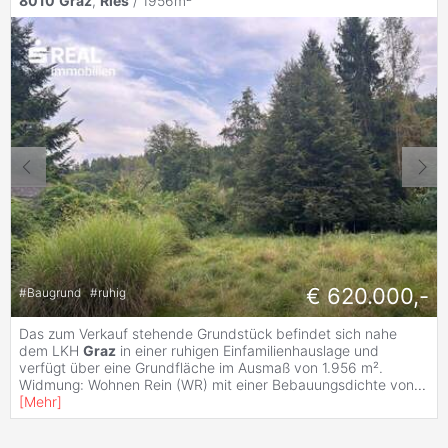
8010
Graz
,
Ries
/ 1956m²
€ 620.000,-
#
Baugrund
#
ruhig
Das zum Verkauf stehende Grundstück befindet sich nahe
dem LKH
Graz
in einer ruhigen Einfamilienhauslage und
verfügt über eine Grundfläche im Ausmaß von 1.956 m².
Widmung: Wohnen Rein (WR) mit einer Bebauungsdichte von
...
[
Mehr
]