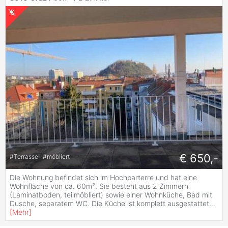
€ 650,-
#
Terrasse
#
möbliert
Die Wohnung befindet sich im Hochparterre und hat eine
Wohnfläche von ca. 60m². Sie besteht aus 2 Zimmern
(Laminatboden, teilmöbliert) sowie einer Wohnküche, Bad mit
Dusche, separatem WC. Die Küche ist komplett ausgestattet
...
[
Mehr
]