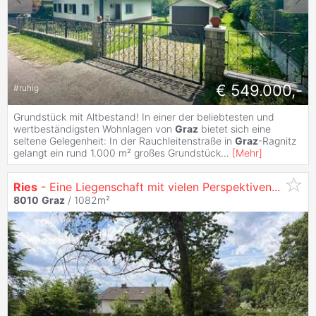
€ 549.000,-
#
ruhig
Grundstück mit Altbestand! In einer der beliebtesten und
wertbeständigsten Wohnlagen von
Graz
bietet sich eine
seltene Gelegenheit: In der Rauchleitenstraße in
Graz
-Ragnitz
gelangt ein rund 1.000 m² großes Grundstück
...
[
Mehr
]
Ries
- Eine Liegenschaft mit vielen Perspektiven...
8010
Graz
/ 1082m²