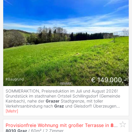
€ 149.000,-
#
Baugrund
SOMMERAKTION, Preisreduktion im Juli und August 2026!
Grundstück im stadtnahen Ortsteil Schillingsdorf (Gemeinde
Kainbach), nahe der
Grazer
Stadtgrenze, mit toller
Verkehrsanbindung nach
Graz
und Gleisdorf! Überzeugen
...
[
Mehr
]
Provisionfreie Wohnung mit großer Terrasse in
8010
Gr
8010
Graz
/ 60m² /
2 Zimmer