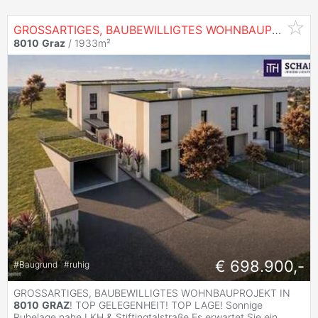
GROSSARTIGES, BAUBEWILLIGTES WOHNBAUPROJEKT IN
8010
Graz
/ 1933m²
€ 698.900,-
#
Baugrund
#
ruhig
GROSSARTIGES, BAUBEWILLIGTES WOHNBAUPROJEKT IN
8010
GRAZ
! TOP GELEGENHEIT! TOP LAGE! Sonnige
Ruhelage nahe LKH & Stiftingtalstraße Es erwartet Sie ein