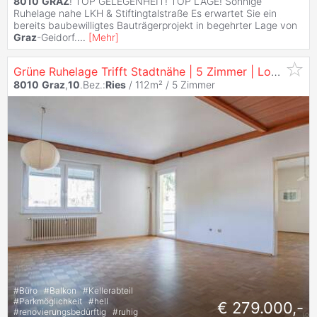
8010
GRAZ
! TOP GELEGENHEIT! TOP LAGE! Sonnige
Ruhelage nahe LKH & Stiftingtalstraße Es erwartet Sie ein
bereits baubewilligtes Bauträgerprojekt in begehrter Lage von
Graz
-Geidorf.
...
[
Mehr
]
Grüne Ruhelage Trifft Stadtnähe | 5 Zimmer | Loggia & Balkon | Viel Potenzial
8010
Graz
,
10
.Bez.:
Ries
/ 112m² /
5 Zimmer
#
Büro
#
Balkon
#
Kellerabteil
#
Parkmöglichkeit
#
hell
€ 279.000,-
#
renovierungsbedürftig
#
ruhig