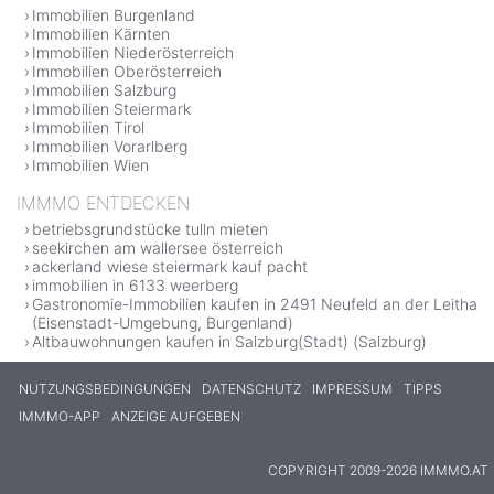
Immobilien Burgenland
Immobilien Kärnten
Immobilien Niederösterreich
Immobilien Oberösterreich
Immobilien Salzburg
Immobilien Steiermark
Immobilien Tirol
Immobilien Vorarlberg
Immobilien Wien
IMMMO ENTDECKEN
betriebsgrundstücke tulln mieten
seekirchen am wallersee österreich
ackerland wiese steiermark kauf pacht
immobilien in 6133 weerberg
Gastronomie-Immobilien kaufen in 2491 Neufeld an der Leitha
(Eisenstadt-Umgebung, Burgenland)
Altbauwohnungen kaufen in Salzburg(Stadt) (Salzburg)
NUTZUNGSBEDINGUNGEN
DATENSCHUTZ
IMPRESSUM
TIPPS
IMMMO-APP
ANZEIGE AUFGEBEN
COPYRIGHT 2009-2026 IMMMO.AT