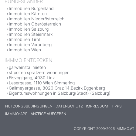
BUNDESLÄNDER
Immobilien Burgenland
Immobilien Kärnten
Immobilien Niederösterreich
Immobilien Oberösterreich
Immobilien Salzburg
Immobilien Steiermark
Immobilien Tirol
Immobilien Vorarlberg
Immobilien Wien
IMMMO ENTDECKEN
garweinstal mieten
st.pölten spratzern wohnungen
Eisvoglgang, 4030 Linz
Lesergasse, 1110 Wien Simmering
Gallmeyergasse, 8020 Graz 14.Bezirk Eggenberg
Eigentumswohnungen in Salzburg(Stadt) (Salzburg)
NUTZUNGSBEDINGUNGEN
DATENSCHUTZ
IMPRESSUM
TIPPS
IMMMO-APP
ANZEIGE AUFGEBEN
COPYRIGHT 2009-2026 IMMMO.AT