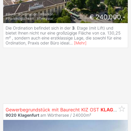
#
Büro
#
Ordination
#
Balkon
€ 240.000,-
#
Parkmöglichkeit
#
Terrasse
Die Ordination befindet sich in der
3
. Etage (mit Lift) und
bietet Ihnen nicht nur eine großzügige Fläche von ca. 130,25
m² , sondern auch eine erstklassige Lage, die sowohl für eine
Ordination, Praxis oder Büro ideal
...
[
Mehr
]
Gewerbegrundstück mit Baurecht KIZ OST
KLAGENFURT
9020
Klagenfurt
am Wörthersee / 24000m²