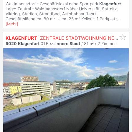
Waidmannsdorf - Geschäftslokal nahe Sportpark
Klagenfurt
Lage: Zentral - Waidmannsdorf Nähe: Universität, Sattnitz,
Viktring, Stadion, Strandbad, Autobahnauffahrt.
Geschäftsläche ca. 80 m², + ca. 25 m² Keller + 1 Parkplatz,
...
[
Mehr
]
KLAGENFURT
! ZENTRALE STADTWOHNUNG NEBEN ÖGK MIT ATEMBERAUBENDEM BLICK ÜBER
9020
Klagenfurt
,01.Bez.:
Innere
Stadt
/ 81m² /
2 Zimmer