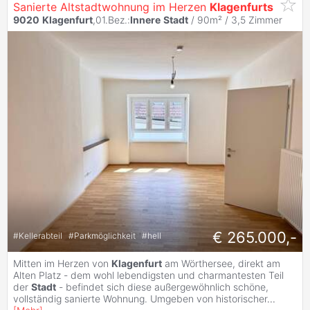
Sanierte Altstadtwohnung im Herzen
Klagenfurts
9020
Klagenfurt
,01.Bez.:
Innere
Stadt
/ 90m² /
3,5 Zimmer
€ 265.000,-
#
Kellerabteil
#
Parkmöglichkeit
#
hell
Mitten im Herzen von
Klagenfurt
am Wörthersee, direkt am
Alten Platz - dem wohl lebendigsten und charmantesten Teil
der
Stadt
- befindet sich diese außergewöhnlich schöne,
vollständig sanierte Wohnung. Umgeben von historischer
...