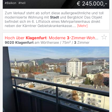
€ 245.000,-
#
Balkon
#
hell
Zum Verkauf steht ab sofort diese außergewöhnliche und toll
modernisierte Wohnung mit
Stadt
und Bergblick! Das Objekt
befindet sich im 6. LIftstock eines Mehrparteienhaus direkt
neben der Kärntner Gebietskrankenkasse.
...
[
Mehr
]
Hoch über
Klagenfurt
: Moderne
3
-Zimmer-Wohnung mit Loggia
9020
Klagenfurt
am Wörthersee / 75m² /
3
Zimmer