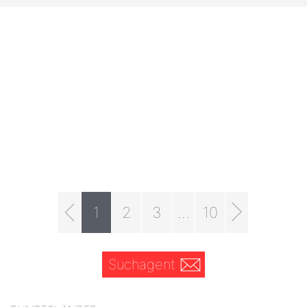
1
2
3
...
10
Suchagent