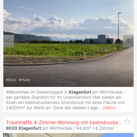
#
Büro
#
Halle
Willkommen im Gewerbepark in
Klagenfurt
am Wörthersee -
der perfekte Standort für Ihr Unternehmen! Hier bieten wir
Ihnen ein beeindruckendes Grundstück mit einer Fläche von
24000m² zur Miete an. Dank der idealen Lage
...
[
Mehr
]
Traumhafte 4-Zimmer-Wohnung mit beeindruckendem Ausblick über
9020
Klagenfurt
am Wörthersee / 94,8m² /
4 Zimmer