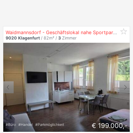
Waidmannsdorf - Geschäftslokal nahe Sportpark
Klagen
9020
Klagenfurt
/ 82m² /
3
Zimmer
€ 199.000,-
#
Büro
#
Handel
#
Parkmöglichkeit