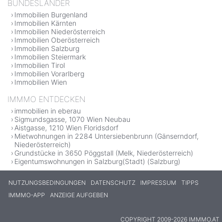
BUNDESLÄNDER
Immobilien Burgenland
Immobilien Kärnten
Immobilien Niederösterreich
Immobilien Oberösterreich
Immobilien Salzburg
Immobilien Steiermark
Immobilien Tirol
Immobilien Vorarlberg
Immobilien Wien
IMMMO ENTDECKEN
immobilien in eberau
Sigmundsgasse, 1070 Wien Neubau
Aistgasse, 1210 Wien Floridsdorf
Mietwohnungen in 2284 Untersiebenbrunn (Gänserndorf,
Niederösterreich)
Grundstücke in 3650 Pöggstall (Melk, Niederösterreich)
Eigentumswohnungen in Salzburg(Stadt) (Salzburg)
NUTZUNGSBEDINGUNGEN
DATENSCHUTZ
IMPRESSUM
TIPPS
IMMMO-APP
ANZEIGE AUFGEBEN
COPYRIGHT 2009-2026 IMMMO.AT