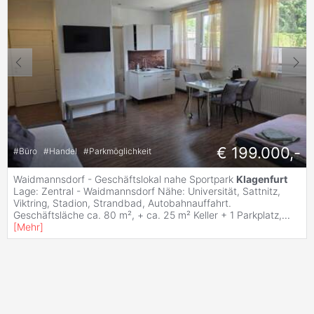
€ 199.000,-
#
Büro
#
Handel
#
Parkmöglichkeit
Waidmannsdorf - Geschäftslokal nahe Sportpark
Klagenfurt
Lage: Zentral - Waidmannsdorf Nähe: Universität, Sattnitz,
Viktring, Stadion, Strandbad, Autobahnauffahrt.
Geschäftsläche ca. 80 m², + ca. 25 m² Keller + 1 Parkplatz,
...
[
Mehr
]