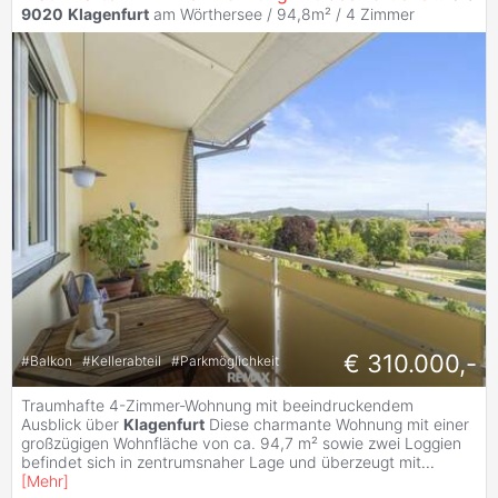
9020
Klagenfurt
am Wörthersee / 94,8m² /
4 Zimmer
€ 310.000,-
#
Balkon
#
Kellerabteil
#
Parkmöglichkeit
Traumhafte 4-Zimmer-Wohnung mit beeindruckendem
Ausblick über
Klagenfurt
Diese charmante Wohnung mit einer
großzügigen Wohnfläche von ca. 94,7 m² sowie zwei Loggien
befindet sich in zentrumsnaher Lage und überzeugt mit
...
[
Mehr
]