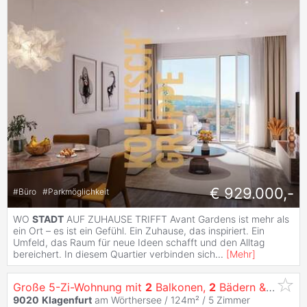
€ 929.000,-
#
Büro
#
Parkmöglichkeit
WO
STADT
AUF ZUHAUSE TRIFFT Avant Gardens ist mehr als
ein Ort – es ist ein Gefühl. Ein Zuhause, das inspiriert. Ein
Umfeld, das Raum für neue Ideen schafft und den Alltag
bereichert. In diesem Quartier verbinden sich
...
[
Mehr
]
Große 5-Zi-Wohnung mit
2
Balkonen,
2
Bädern & Stellplatz in
9020
Klagenfurt
am Wörthersee / 124m² /
5 Zimmer