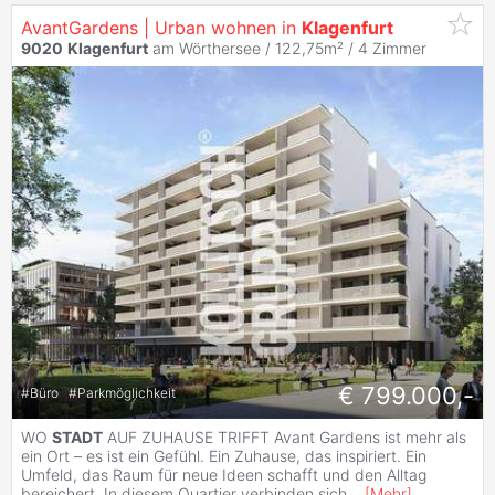
AvantGardens | Urban wohnen in
Klagenfurt
9020
Klagenfurt
am Wörthersee / 122,75m² /
4 Zimmer
€ 799.000,-
#
Büro
#
Parkmöglichkeit
WO
STADT
AUF ZUHAUSE TRIFFT Avant Gardens ist mehr als
ein Ort – es ist ein Gefühl. Ein Zuhause, das inspiriert. Ein
Umfeld, das Raum für neue Ideen schafft und den Alltag
bereichert. In diesem Quartier verbinden sich
...
[
Mehr
]