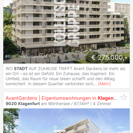
€ 275.000,-
#
Büro
#
Parkmöglichkeit
WO
STADT
AUF ZUHAUSE TRIFFT Avant Gardens ist mehr als
ein Ort – es ist ein Gefühl. Ein Zuhause, das inspiriert. Ein
Umfeld, das Raum für neue Ideen schafft und den Alltag
bereichert. In diesem Quartier verbinden sich
...
[
Mehr
]
AvantGardens | Eigentumswohnungen in
Klagenfurt
9020
Klagenfurt
am Wörthersee / 87,14m² /
4 Zimmer