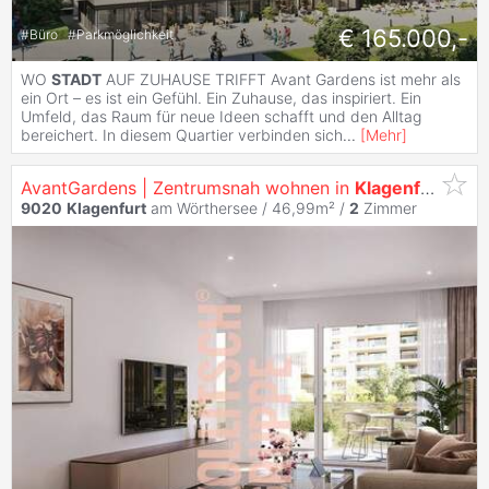
€ 165.000,-
#
Büro
#
Parkmöglichkeit
WO
STADT
AUF ZUHAUSE TRIFFT Avant Gardens ist mehr als
ein Ort – es ist ein Gefühl. Ein Zuhause, das inspiriert. Ein
Umfeld, das Raum für neue Ideen schafft und den Alltag
bereichert. In diesem Quartier verbinden sich
...
[
Mehr
]
AvantGardens | Zentrumsnah wohnen in
Klagenfurt
am W
9020
Klagenfurt
am Wörthersee / 46,99m² /
2
Zimmer