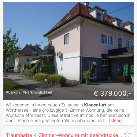
€ 379.000,-
#
Balkon
#
Parkmöglichkeit
Willkommen in Ihrem neuen Zuhause in
Klagenfurt
am
Wörthersee - eine großzügige 5-Zimmer-Wohnung, die keine
Wünsche offenlässt. Diese attraktive Immobilie befindet sich in
der 1. Etage eines gepflegten Wohngebäudes und
...
[
Mehr
]
Traumhafte 4-Zimmer-Wohnung mit beeindruckendem Ausblick über