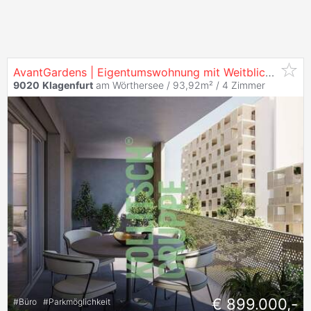
AvantGardens | Eigentumswohnung mit Weitblick in
Klag
9020
Klagenfurt
am Wörthersee / 93,92m² /
4 Zimmer
€ 899.000,-
#
Büro
#
Parkmöglichkeit