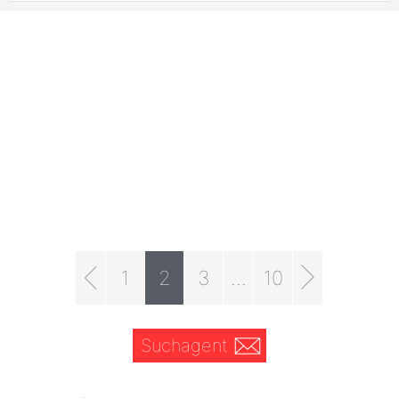
1
2
3
...
10
Suchagent