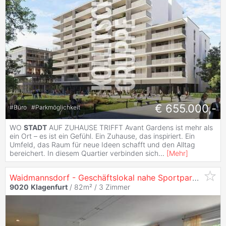
€ 655.000,-
#
Büro
#
Parkmöglichkeit
WO
STADT
AUF ZUHAUSE TRIFFT Avant Gardens ist mehr als
ein Ort – es ist ein Gefühl. Ein Zuhause, das inspiriert. Ein
Umfeld, das Raum für neue Ideen schafft und den Alltag
bereichert. In diesem Quartier verbinden sich
...
[
Mehr
]
Waidmannsdorf - Geschäftslokal nahe Sportpark
Klagen
9020
Klagenfurt
/ 82m² /
3 Zimmer