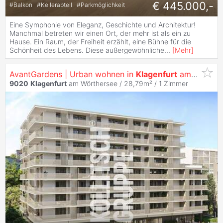
€ 445.000,-
#
Balkon
#
Kellerabteil
#
Parkmöglichkeit
Eine Symphonie von Eleganz, Geschichte und Architektur!
Manchmal betreten wir einen Ort, der mehr ist als ein zu
Hause. Ein Raum, der Freiheit erzählt, eine Bühne für die
Schönheit des Lebens. Diese außergewöhnliche
...
[
Mehr
]
AvantGardens | Urban wohnen in
Klagenfurt
am Wörthersee
9020
Klagenfurt
am Wörthersee / 28,79m² /
1 Zimmer