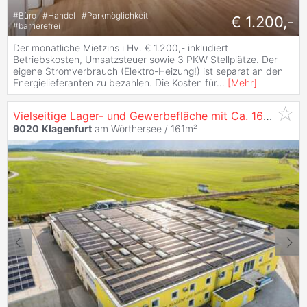
#
Büro
#
Handel
#
Parkmöglichkeit
€ 1.200,-
#
barrierefrei
Der monatliche Mietzins i Hv. € 1.200,- inkludiert
Betriebskosten, Umsatzsteuer sowie 3 PKW Stellplätze. Der
eigene Stromverbrauch (Elektro-Heizung!) ist separat an den
Energielieferanten zu bezahlen. Die Kosten für
...
[
Mehr
]
Vielseitige Lager- und Gewerbefläche mit Ca. 161,26 m² im Business Park
9020
Klagenfurt
am Wörthersee / 161m²