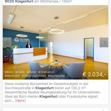
9020
Klagenfurt
am Wörthersee / 136m²
#
Büro
#
Halle
#
Hotel
#
Ordination
€ 2.034,-
#
Werkstatt
#
Parkmöglichkeit
#
barrierefrei
Diese moderne Büroeinheit im Gewerbeobjekt in der
Durchlassstraße in
Klagenfurt
bietet auf 136,2 m²
Gesamtfläche flexible Raumgestaltung für Ihr Unternehmen.
Ideal als Büro mieten
Klagenfurt
oder Praxisräume eignet
sich
...
[
Mehr
]