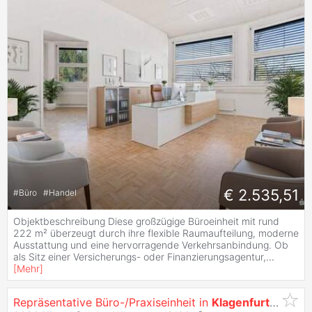
€ 2.535,51
#
Büro
#
Handel
Objektbeschreibung Diese großzügige Büroeinheit mit rund
222 m² überzeugt durch ihre flexible Raumaufteilung, moderne
Ausstattung und eine hervorragende Verkehrsanbindung. Ob
als Sitz einer Versicherungs- oder Finanzierungsagentur,
...
[
Mehr
]
Repräsentative Büro-/Praxiseinheit in
Klagenfurt
- 136,2 