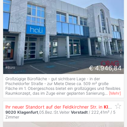
€ 4.946,84
#
Büro
Großzügige Bürofläche - gut sichtbare Lage - in der
Pischeldorfer Straße - zur Miete Diese ca. 509 m² große
Fläche im 1. Obergeschoss bietet ein großzügiges und flexibles
Raumkonzept, das im Zuge einer geplanten Sanierung
...
[
Mehr
]
Ihr neuer Standort auf der Feldkirchner Str. in
Klagenfurt
9020
Klagenfurt
,05.Bez.:St.Veiter
Vorstadt
/ 222,41m² /
5
Zimmer