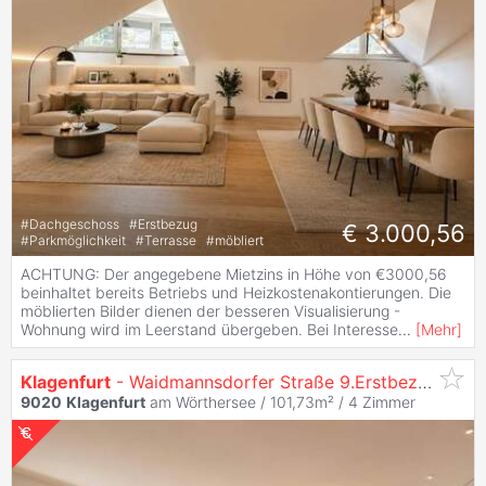
#
Dachgeschoss
#
Erstbezug
€ 3.000,56
#
Parkmöglichkeit
#
Terrasse
#
möbliert
ACHTUNG: Der angegebene Mietzins in Höhe von €3000,56
beinhaltet bereits Betriebs und Heizkostenakontierungen. Die
möblierten Bilder dienen der besseren Visualisierung -
Wohnung wird im Leerstand übergeben. Bei Interesse
...
[
Mehr
]
Klagenfurt
- Waidmannsdorfer Straße 9.Erstbezug: 4-Zi. Wohnung mit Balkon
9020
Klagenfurt
am Wörthersee / 101,73m² /
4 Zimmer