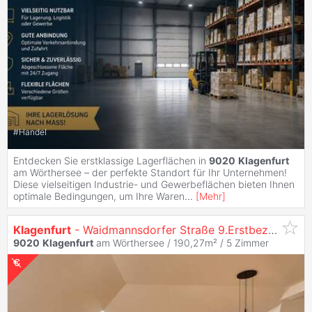
#
Handel
Entdecken Sie erstklassige Lagerflächen in
9020
Klagenfurt
am Wörthersee – der perfekte Standort für Ihr Unternehmen!
Diese vielseitigen Industrie- und Gewerbeflächen bieten Ihnen
optimale Bedingungen, um Ihre Waren
...
[
Mehr
]
Klagenfurt
- Waidmannsdorfer Straße 9.Erstbezug: 5-Zi. Dachgeschosswohnung mit Terrasse
9020
Klagenfurt
am Wörthersee / 190,27m² /
5 Zimmer