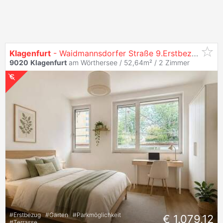
Klagenfurt
- Waidmannsdorfer Straße 9.Erstbezug: 2-Zi. Gartenwohnung
9020
Klagenfurt
am Wörthersee / 52,64m² /
2 Zimmer
#
Erstbezug
#
Garten
#
Parkmöglichkeit
€ 1.079,12
#
Terrasse