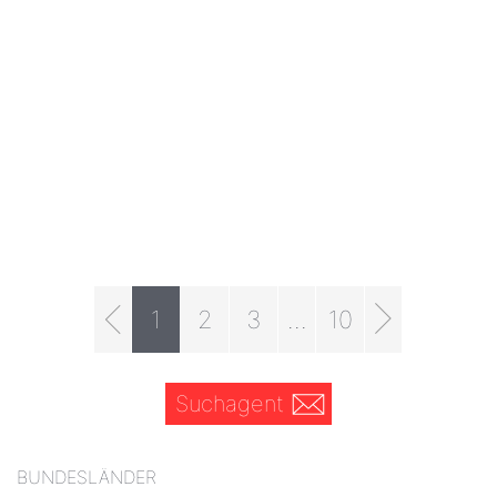
1
2
3
...
10
Suchagent
BUNDESLÄNDER