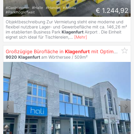
#
Gastronomie
#
Halle
#
Handel
#
Altbau
€ 1.244,92
#
Parkmöglichkeit
Objektbeschreibung Zur Vermietung steht eine moderne und
flexibel nutzbare Lager- und Gewerbefläche mit ca. 146,26 m²
im etablierten Business Park
Klagenfurt
Airport . Die Einheit
eignet sich ideal für Tischlereien,
...
[
Mehr
]
Großzügige Bürofläche in
Klagenfurt
mit Optimaler Werbewirksamkeit -
9020
Klagenfurt
am Wörthersee / 509m²