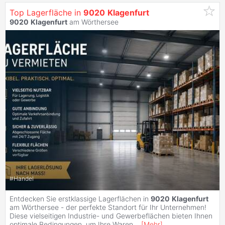
Top Lagerfläche in
9020
Klagenfurt
9020
Klagenfurt
am Wörthersee
#
Handel
Entdecken Sie erstklassige Lagerflächen in
9020
Klagenfurt
am Wörthersee - der perfekte Standort für Ihr Unternehmen!
Diese vielseitigen Industrie- und Gewerbeflächen bieten Ihnen
optimale Bedingungen, um Ihre Waren
...
[
Mehr
]