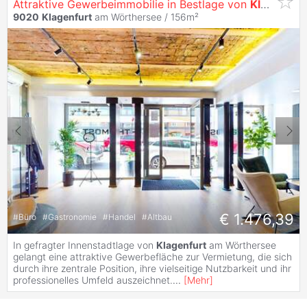
Attraktive Gewerbeimmobilie in Bestlage von
Klagenfurt
9020
Klagenfurt
am Wörthersee / 156m²
€ 1.476,39
#
Büro
#
Gastronomie
#
Handel
#
Altbau
In gefragter Innenstadtlage von
Klagenfurt
am Wörthersee
gelangt eine attraktive Gewerbefläche zur Vermietung, die sich
durch ihre zentrale Position, ihre vielseitige Nutzbarkeit und ihr
professionelles Umfeld auszeichnet.
...
[
Mehr
]