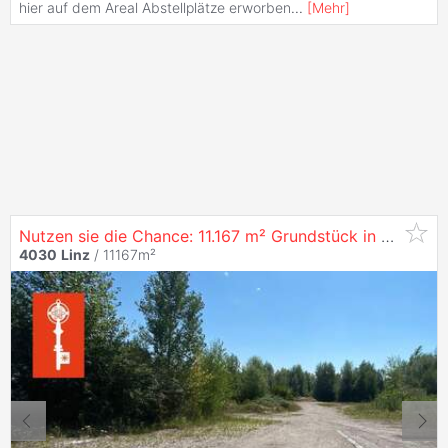
hier auf dem Areal Abstellplätze erworben
...
[
Mehr
]
Nutzen sie die Chance: 11.167 m² Grundstück in
4030
Li
4030
Linz
/ 11167m²