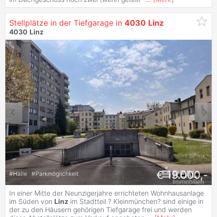
Stellplätze in der Tiefgarage in
4030
Linz
4030
Linz
€ 19.000,-
#
Halle
#
Parkmöglichkeit
In einer Mitte der Neunzigerjahre errichteten Wohnhausanlage
im Süden von
Linz
im Stadtteil ? Kleinmünchen? sind einige in
der zu den Häusern gehörigen Tiefgarage frei und werden