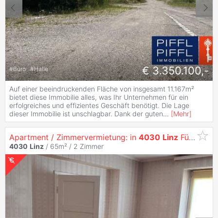
€ 3.350.100,-
#
Büro
#
Halle
Auf einer beeindruckenden Fläche von insgesamt 11.167m²
bietet diese Immobilie alles, was Ihr Unternehmen für ein
erfolgreiches und effizientes Geschäft benötigt. Die Lage
dieser Immobilie ist unschlagbar. Dank der guten
...
[
Mehr
]
Apartment / Zimmervermietung: in
4030
Linz
Für Arbeiter-Unterkunft, Monteure, Zweitwohnsitz-Kurzzeitmiete...
4030
Linz
/ 65m² /
2 Zimmer