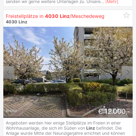
senden wir gerne weitere Unterlagen zu. Unsere
...
[
Mehr
]
Freistellplätze in
4030
Linz
/Meschedeweg
4030
Linz
€ 12.000,-
#
Halle
Angeboten werden hier einige Stellplätze im Freien in einer
Wohnhausanlage, die sich im Süden von
Linz
befindet. Die
Anlage wurde Mitte der Neunzigerjahre errichtet und können