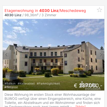
Etagenwohnung in
4030
Linz
/Meschedeweg
4030
Linz
/ 98,36m² /
3 Zimmer
#
Balkon
#
Kellerabteil
#
Parkmöglichkeit
€ 237.000,-
#
Terrasse
Diese Wohnung im ersten Stock einer Wohnhausanlage der
BUWOG verfügt über einen Eingangsbereich, eine Küche, eine
Toilette, ein Abstellraum und ein Wohnzimmer und finden sich
im Dachgeschoss noch zwei (wenn geteilt -
...
[
Mehr
]