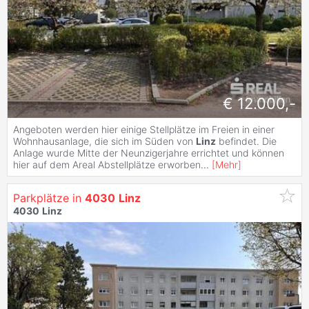
€ 12.000,-
Angeboten werden hier einige Stellplätze im Freien in einer
Wohnhausanlage, die sich im Süden von
Linz
befindet. Die
Anlage wurde Mitte der Neunzigerjahre errichtet und können
hier auf dem Areal Abstellplätze erworben
...
[
Mehr
]
Parkplätze in
4030
Linz
4030
Linz