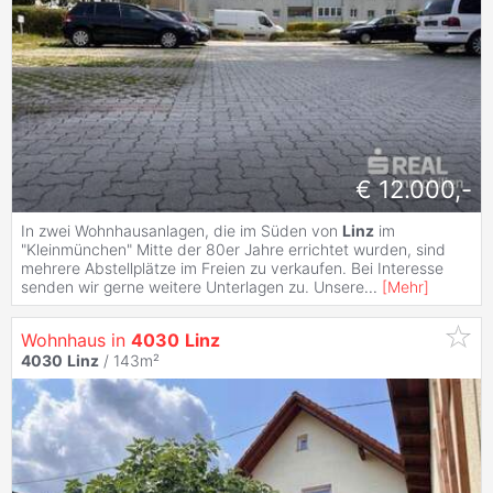
€ 12.000,-
In zwei Wohnhausanlagen, die im Süden von
Linz
im
"Kleinmünchen" Mitte der 80er Jahre errichtet wurden, sind
mehrere Abstellplätze im Freien zu verkaufen. Bei Interesse
senden wir gerne weitere Unterlagen zu. Unsere
...
[
Mehr
]
Wohnhaus in
4030
Linz
4030
Linz
/ 143m²