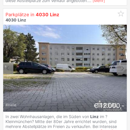
diese Abstellplätze zum Verkauf angeboten.
...
[
Mehr
]
Parkplätze in
4030
Linz
4030
Linz
€ 12.000,-
#
Halle
In zwei Wohnhausanlagen, die im Süden von
Linz
im ?
Kleinmünchen? Mitte der 80er Jahre errichtet wurden, sind
mehrere Abstellplätze im Freien zu verkaufen. Bei Interesse