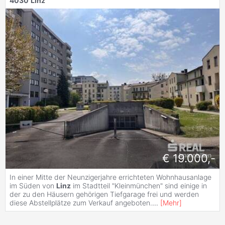
4030
Linz
€ 19.000,-
In einer Mitte der Neunzigerjahre errichteten Wohnhausanlage
im Süden von
Linz
im Stadtteil "Kleinmünchen" sind einige in
der zu den Häusern gehörigen Tiefgarage frei und werden
diese Abstellplätze zum Verkauf angeboten.
...
[
Mehr
]