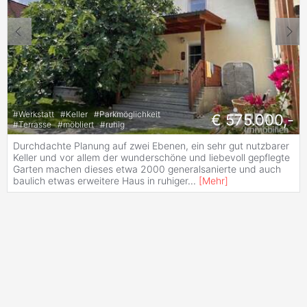
#
Werkstatt
#
Keller
#
Parkmöglichkeit
€ 575.000,-
#
Terrasse
#
möbliert
#
ruhig
Durchdachte Planung auf zwei Ebenen, ein sehr gut nutzbarer
Keller und vor allem der wunderschöne und liebevoll gepflegte
Garten machen dieses etwa 2000 generalsanierte und auch
baulich etwas erweitere Haus in ruhiger
...
[
Mehr
]