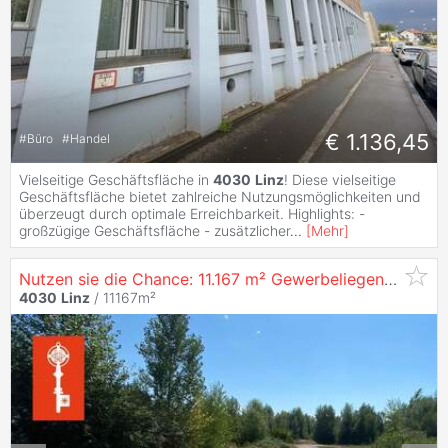
€ 1.136,45
#
Büro
#
Handel
Vielseitige Geschäftsfläche in
4030
Linz
! Diese vielseitige
Geschäftsfläche bietet zahlreiche Nutzungsmöglichkeiten und
überzeugt durch optimale Erreichbarkeit. Highlights: -
großzügige Geschäftsfläche - zusätzlicher
...
[
Mehr
]
Nutzen sie die Chance: 11.167 m² Gewerbeliegenschaft in
4030
Linz
/ 11167m²