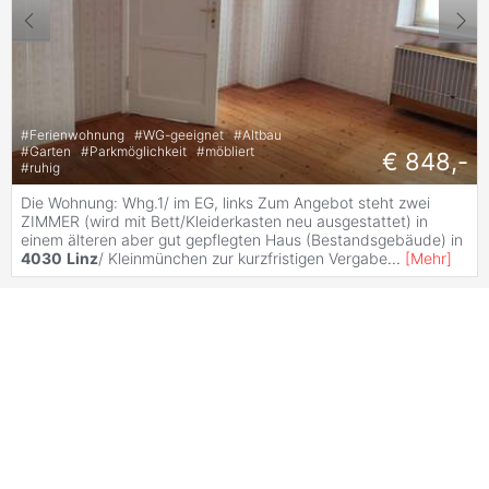
#
Ferienwohnung
#
WG-geeignet
#
Altbau
#
Garten
#
Parkmöglichkeit
#
möbliert
€ 848,-
#
ruhig
Die Wohnung: Whg.1/ im EG, links Zum Angebot steht zwei
ZIMMER (wird mit Bett/Kleiderkasten neu ausgestattet) in
einem älteren aber gut gepflegten Haus (Bestandsgebäude) in
4030
Linz
/ Kleinmünchen zur kurzfristigen Vergabe
...
[
Mehr
]