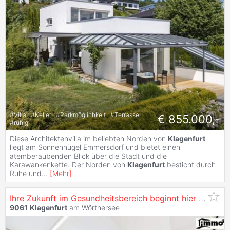
#
Villa
#
Keller
#
Parkmöglichkeit
#
Terrasse
€ 855.000,-
#
ruhig
Diese Architektenvilla im beliebten Norden von
Klagenfurt
liegt am Sonnenhügel Emmersdorf und bietet einen
atemberaubenden Blick über die Stadt und die
Karawankenkette. Der Norden von
Klagenfurt
besticht durch
Ruhe und
...
[
Mehr
]
Ihre Zukunft im Gesundheitsbereich beginnt hier – moderne Praxis mit Rundum-Komfort
9061
Klagenfurt
am Wörthersee