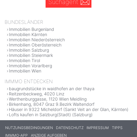
Suchagent
BUNDESLÄNDER
Immobilien Burgenland
Immobilien Kärnten
Immobilien Niederösterreich
Immobilien Oberösterreich
Immobilien Salzburg
Immobilien Steiermark
Immobilien Tirol
Immobilien Vorarlberg
Immobilien Wien
IMMMO ENTDECKEN
baugrundstücke in waidhofen an der thaya
Reitzenbeckweg, 4020 Linz
Werthenburggasse, 1120 Wien Meidling
Birkenhang, 8047 Graz 9.Bezirk Waltendorf
Häuser in 9322 Micheldorf (Sankt Veit an der Glan, Kärnten)
Lofts kaufen in Salzburg(Stadt) (Salzburg)
NUTZUNGSBEDINGUNGEN
DATENSCHUTZ
IMPRESSUM
TIPPS
IMMMO-APP
ANZEIGE AUFGEBEN