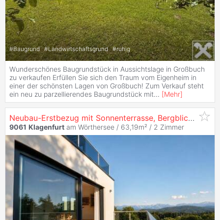
#
Baugrund
#
Landwirtschaftsgrund
#
ruhig
Wunderschönes Baugrundstück in Aussichtslage in Großbuch
zu verkaufen Erfüllen Sie sich den Traum vom Eigenheim in
einer der schönsten Lagen von Großbuch! Zum Verkauf steht
ein neu zu parzellierendes Baugrundstück mit
...
[
Mehr
]
Neubau-Erstbezug mit Sonnenterrasse, Bergblick und Carport
9061
Klagenfurt
am Wörthersee / 63,19m² /
2 Zimmer