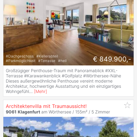
#
Dachgeschoss
#
Kellerabteil
€ 849.900,-
#
Parkmöglichkeit
#
Terrasse
#
hell
Großzügiger Penthouse-Traum mit Panoramablick #XXL-
Terrasse #Karawankenblick #Golfplatz #Wörthersee-Nähe
Dieses außergewöhnliche Penthouse vereint moderne
Architektur, hochwertige Ausstattung und ein einzigartiges
Wohngefühl
...
[
Mehr
]
Architektenvilla mit Traumaussicht!
9061
Klagenfurt
am Wörthersee / 155m² /
5 Zimmer