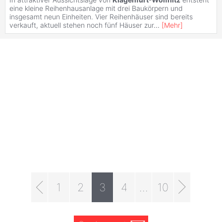
eine kleine Reihenhausanlage mit drei Baukörpern und
insgesamt neun Einheiten. Vier Reihenhäuser sind bereits
verkauft, aktuell stehen noch fünf Häuser zur
...
[
Mehr
]
1
2
3
4
...
10