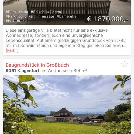
#
Büro
#
Villa
#
Balkon
#
Garten
#
Parkmöglichkeit
#
Terrasse
#
barrierefrei
€ 1.870.000,-
#
hell
#
ruhig
Diese einzigartige Villa bietet nicht nur eine exklusive
Wohnadresse, sondern auch eine unvergleichliche
Lebensqualität. Auf einem großzügigen Grundstück von 2.785
m2 mit Schwimmteich und eigenem Steg genießen Sie einen
...
[
Mehr
]
Baugrundstück in Großbuch
9061
Klagenfurt
am Wörthersee / 800m²