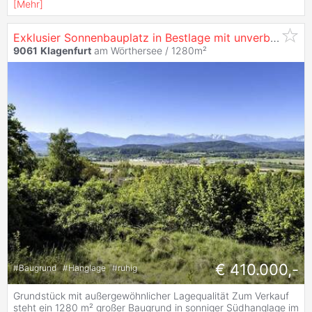
[
Mehr
]
Exklusier Sonnenbauplatz in Bestlage mit unverbaubarem Bergblick
9061
Klagenfurt
am Wörthersee / 1280m²
€ 410.000,-
#
Baugrund
#
Hanglage
#
ruhig
Grundstück mit außergewöhnlicher Lagequalität Zum Verkauf
steht ein 1280 m² großer Baugrund in sonniger Südhanglage im