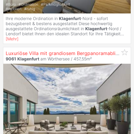
#
Büro
#
Ordination
#
Parkmöglichkeit
#
möbliert
#
ruhig
Ihre moderne Ordination in
Klagenfurt
-Nord - sofort
bezugsbereit & bestens ausgestattet Diese hochwertig
ausgestattete Ordinationsräumlichkeit in
Klagenfurt
-Nord /
Lendorf bietet Ihnen den idealen Standort für Ihre Tätigkeit
...
[
Mehr
]
Luxuriöse Villa mit grandiosem Bergpanoramablick
9061
Klagenfurt
am Wörthersee / 457,55m²