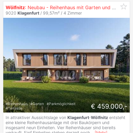
Wölfnitz
: Neubau - Reihenhaus mit Garten und Weitblick in
9020
Klagenfurt
/ 99,57m² /
4 Zimmer
#
Reihenhaus
#
Garten
#
Parkmöglichkeit
€ 459.000,-
#
Terrasse
In attraktiver Aussichtslage von
Klagenfurt
-
Wölfnitz
entsteht
eine kleine Reihenhausanlage mit drei Baukörpern und
insgesamt neun Einheiten. Vier Reihenhäuser sind bereits
verkauft, fünf Einheiten stehen derzeit noch
...
[
Mehr
]