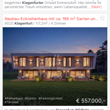
begehrten
Klagenfurter
Ortsteil Emmersdorf. Hier könnte Ihr
persönlicher Traum entstehen, wenn Lebensqualität
...
[
Mehr
]
Neubau-Eckreihenhaus mit ca. 186 m² Garten und Weitblick in
9020
Klagenfurt
/ 117,2m² /
4 Zimmer
#
Reihenhaus
#
Garten
#
Parkmöglichkeit
€ 557.000,-
#
Terrasse
In attraktiver Aussichtslage von
Klagenfurt
-
Wölfnitz
entsteht