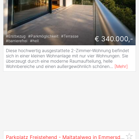
#
Erstbezug
#
Parkmöglichkeit
#
Terrasse
€ 340.000,-
#
barrierefrei
#
hell
Diese hochwertig ausgestattete 2-Zimmer-Wohnung befindet
sich in einer kleinen Wohnanlage mit nur vier Wohnungen. Sie
überzeugt durch eine moderne Raumaufteilung, helle
Wohnbereiche und einen außergewöhnlich schönen
...
[
Mehr
]
Parkplatz Freistehend - Maltatalweg in Emmersdorf