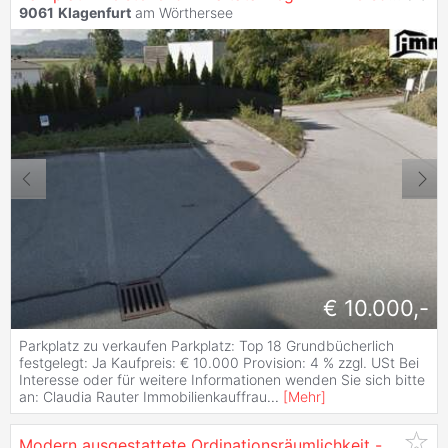
9061
Klagenfurt
am Wörthersee
€ 10.000,-
Parkplatz zu verkaufen Parkplatz: Top 18 Grundbücherlich
festgelegt: Ja Kaufpreis: € 10.000 Provision: 4 % zzgl. USt Bei
Interesse oder für weitere Informationen wenden Sie sich bitte
an: Claudia Rauter Immobilienkauffrau
...
[
Mehr
]
Modern ausgestattete Ordinationsräumlichkeit - komplett eingerichtet und sofort nutzbar!