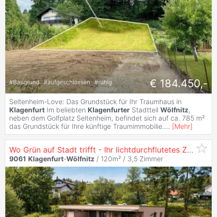
€ 184.450,-
#
Baugrund
#
aufgeschlossen
#
ruhig
Seltenheim-Love: Das Grundstück für Ihr Traumhaus in
Klagenfurt
Im beliebten
Klagenfurter
Stadtteil
Wölfnitz
,
neben dem Golfplatz Seltenheim, befindet sich auf ca. 785 m²
das Grundstück für Ihre künftige Traumimmobilie.
...
[
Mehr
]
Wo Grün auf Stadt trifft - Ihr lichtdurchflutetes Zuhause in
9061
Klagenfurt
-
Wölfnitz
/ 120m² /
3,5 Zimmer