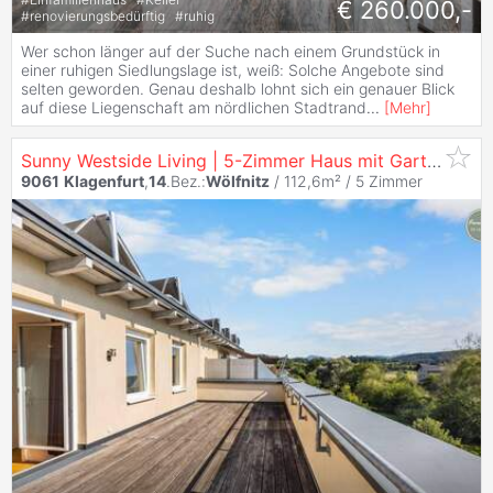
€ 260.000,-
#
renovierungsbedürftig
#
ruhig
Wer schon länger auf der Suche nach einem Grundstück in
einer ruhigen Siedlungslage ist, weiß: Solche Angebote sind
selten geworden. Genau deshalb lohnt sich ein genauer Blick
auf diese Liegenschaft am nördlichen Stadtrand
...
[
Mehr
]
Sunny Westside Living | 5-Zimmer Haus mit Garten & Traum Dachterrasse
9061
Klagenfurt
,
14
.Bez.:
Wölfnitz
/ 112,6m² /
5 Zimmer