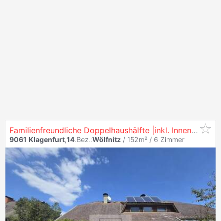
Familienfreundliche Doppelhaushälfte |inkl. Innenraumvisualisierung | Stadtnähe | 5 Zimmer |
9061
Klagenfurt
,
14
.Bez.:
Wölfnitz
/ 152m² /
6 Zimmer