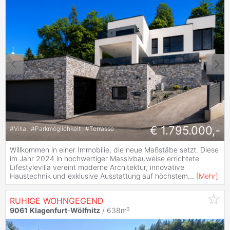
€ 1.795.000,-
#
Villa
#
Parkmöglichkeit
#
Terrasse
Willkommen in einer Immobilie, die neue Maßstäbe setzt. Diese
im Jahr 2024 in hochwertiger Massivbauweise errichtete
Lifestylevilla vereint moderne Architektur, innovative
Haustechnik und exklusive Ausstattung auf höchstem
...
[
Mehr
]
RUHIGE WOHNGEGEND
9061
Klagenfurt
-
Wölfnitz
/ 638m²