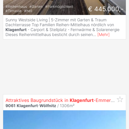
#
Reihenhaus
#
Garten
#
Parkmöglichkeit
€ 445.000,-
#
Terrasse
#
hell
Sunny Westside Living | 5-Zimmer mit Garten & Traum
Dachterrasse Top Familien Reihen-Mittelhaus nördlich von
Klagenfurt
- Carport & Stellplatz - Fernwärme & Solarenergie
Dieses Reihenmittelhaus besticht durch seinen
...
[
Mehr
]
Attraktives Baugrundstück in
Klagenfurt
-Emmersdorf - ruhige Lage, sonnig, ideal für Ihr Traumhaus!
9061
Klagenfurt
-
Wölfnitz
/ 1306m²