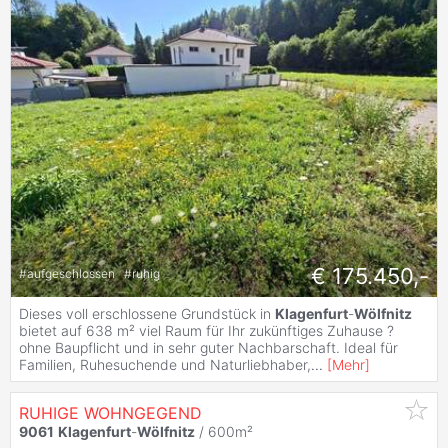
€ 175.450,-
#
aufgeschlossen
#
ruhig
Dieses voll erschlossene Grundstück in
Klagenfurt
-
Wölfnitz
bietet auf 638 m² viel Raum für Ihr zukünftiges Zuhause ?
ohne Baupflicht und in sehr guter Nachbarschaft. Ideal für
Familien, Ruhesuchende und Naturliebhaber,
...
[
Mehr
]
RUHIGE WOHNGEGEND
9061
Klagenfurt
-
Wölfnitz
/ 600m²