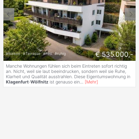
€ 535.000,-
#
Balkon
#
Terrasse
#
hell
#
ruhig
Manche Wohnungen fühlen sich beim Eintreten sofort richtig
an. Nicht, weil sie laut beeindrucken, sondern weil sie Ruhe,
Klarheit und Qualität ausstrahlen. Diese Eigentumswohnung in
Klagenfurt
-
Wölfnitz
ist genauso ein
...
[
Mehr
]