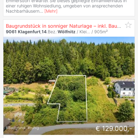
Emmersdorf erwartet Sie dieses gepflegte Einfamilienhaus in
einer ruhigen Wohnsiedlung, umgeben von ansprechenden
Nachbarhäusern
...
[
Mehr
]
Baugrundstück in sonniger Naturlage – inkl. Baugenehmigung für ein modernes Eigenheim
9061
Klagenfurt
,
14
.Bez.:
Wölfnitz
/ Klei... / 905m²
€ 129.000,-
#
Baugrund
#
ruhig