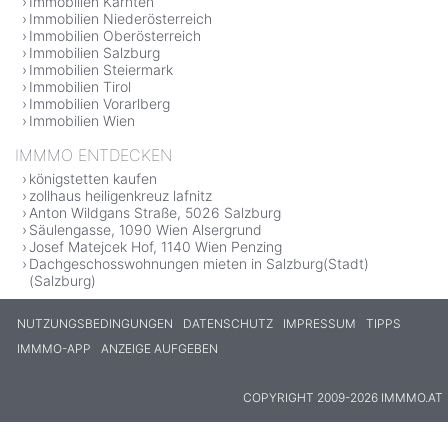
Immobilien Kärnten
Immobilien Niederösterreich
Immobilien Oberösterreich
Immobilien Salzburg
Immobilien Steiermark
Immobilien Tirol
Immobilien Vorarlberg
Immobilien Wien
IMMMO ENTDECKEN
königstetten kaufen
zollhaus heiligenkreuz lafnitz
Anton Wildgans Straße, 5026 Salzburg
Säulengasse, 1090 Wien Alsergrund
Josef Matejcek Hof, 1140 Wien Penzing
Dachgeschosswohnungen mieten in Salzburg(Stadt)
(Salzburg)
NUTZUNGSBEDINGUNGEN
DATENSCHUTZ
IMPRESSUM
TIPPS
IMMMO-APP
ANZEIGE AUFGEBEN
COPYRIGHT 2009-2026 IMMMO.AT