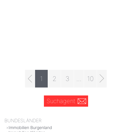
1
2
3
...
10
Suchagent
BUNDESLÄNDER
Immobilien Burgenland