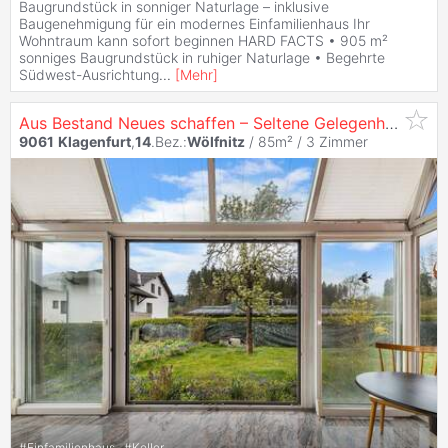
Baugrundstück in sonniger Naturlage – inklusive
Baugenehmigung für ein modernes Einfamilienhaus Ihr
Wohntraum kann sofort beginnen HARD FACTS • 905 m²
sonniges Baugrundstück in ruhiger Naturlage • Begehrte
Südwest-Ausrichtung
...
[
Mehr
]
Aus Bestand Neues schaffen – Seltene Gelegenheit in sonniger Siedlungslage!
9061
Klagenfurt
,
14
.Bez.:
Wölfnitz
/ 85m² /
3 Zimmer
#
Einfamilienhaus
#
Keller