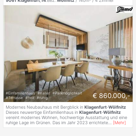
9061
Klagenfurt
,
14
.Bez.:
Wölfnitz
/ 140m² /
4 Zimmer
#
Einfamilienhaus
#
Keller
#
Parkmöglichkeit
€ 860.000,-
#
Terrasse
#
hell
#
ruhig
Modernes Neubauhaus mit Bergblick in
Klagenfurt
-
Wölfnitz
Dieses neuwertige Einfamilienhaus in
Klagenfurt
-
Wölfnitz
vereint modernes Wohnen, hochwertige Ausstattung und eine
ruhige Lage im Grünen. Das im Jahr 2023 errichtete
...
[
Mehr
]