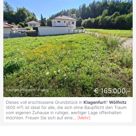
€ 165.000,-
#
aufgeschlossen
#
ruhig
Dieses voll erschlossene Grundstück in
Klagenfurt
?
Wölfnitz
(600 m²) ist ideal für alle, die sich ohne Baupflicht den Traum
vom eigenen Zuhause in ruhiger, wertiger Lage offenhalten
möchten. Freuen Sie sich auf eine
...
[
Mehr
]