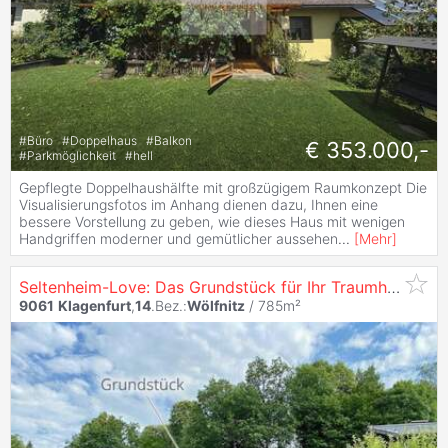
#
Büro
#
Doppelhaus
#
Balkon
€ 353.000,-
#
Parkmöglichkeit
#
hell
Gepflegte Doppelhaushälfte mit großzügigem Raumkonzept Die
Visualisierungsfotos im Anhang dienen dazu, Ihnen eine
bessere Vorstellung zu geben, wie dieses Haus mit wenigen
Handgriffen moderner und gemütlicher aussehen
...
[
Mehr
]
Seltenheim-Love: Das Grundstück für Ihr Traumhaus in
K
9061
Klagenfurt
,
14
.Bez.:
Wölfnitz
/ 785m²