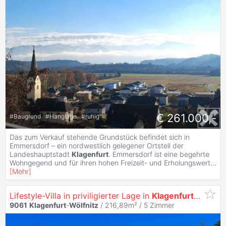
€ 261.000,-
#
Baugrund
#
Hanglage
#
ruhig
Das zum Verkauf stehende Grundstück befindet sich in
Emmersdorf – ein nordwestlich gelegener Ortsteil der
Landeshauptstadt
Klagenfurt
. Emmersdorf ist eine begehrte
Wohngegend und für ihren hohen Freizeit- und Erholungswert
...
[
Mehr
]
Lifestyle-Villa in priviligierter Lage in
Klagenfurt
am Wör
9061
Klagenfurt
-
Wölfnitz
/ 216,89m² /
5 Zimmer