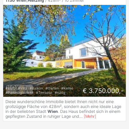
1130
Wien
,
Hietzing
/ 428m² /
10 Zimmer
#
Büro
#
Villa
#
Balkon
#
Garten
#
Keller
€ 3.750.000,-
#
Parkmöglichkeit
#
Terrasse
#
ruhig
Diese wunderschöne Immobilie bietet Ihnen nicht nur eine
großzügige Fläche von 428m², sondern auch eine ideale Lage
in der beliebten Stadt
Wien
. Das Haus befindet sich in einem
gepflegten Zustand in ruhiger Lage und
...
[
Mehr
]