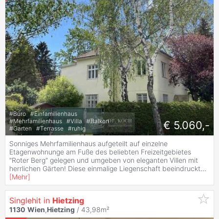
#
Büro
#
Einfamilienhaus
#
Mehrfamilienhaus
#
Villa
#
Balkon
€ 5.060,-
#
Garten
#
Terrasse
#
ruhig
Sonniges Mehrfamilienhaus aufgeteilt auf einzelne
Etagenwohnunge am Fuße des beliebten Freizeitgebietes
"Roter Berg" gelegen und umgeben von eleganten Villen mit
herrlichen Gärten! Diese einmalige Liegenschaft beeindruckt
...
[
Mehr
]
Singlehit in
Hietzing
1130
Wien
,
Hietzing
/ 43,98m²