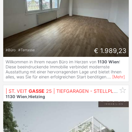
€ 1.989,23
#
Büro
#
Terrasse
Willkommen in Ihrem neuen Büro im Herzen von
1130
Wien
!
Diese beeindruckende Immobilie verbindet modernste
Ausstattung mit einer hervorragenden Lage und bietet Ihnen
alles, was Sie für einen erfolgreichen Start benötigen.
...
[
Mehr
]
| ST. VEIT
GASSE
25 | TIEFGARAGEN - STELLPLÄTZE | AB SOFORT VERFÜGBAR | E-STELLPLATZ VERFÜGBAR
1130
Wien
,
Hietzing