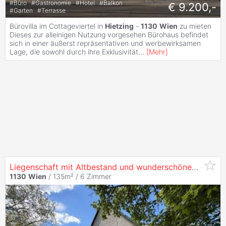
#
Büro
#
Gastronomie
#
Hotel
#
Balkon
€ 9.200,-
#
Garten
#
Terrasse
Bürovilla im Cottageviertel in
Hietzing
-
1130
Wien
zu mieten
Dieses zur alleinigen Nutzung vorgesehen Bürohaus befindet
sich in einer äußerst repräsentativen und werbewirksamen
Lage, die sowohl durch ihre Exklusivität
...
[
Mehr
]
Liegenschaft mit Altbestand und wunderschönen Fernblick in
1130
Wien
/ 135m² /
6 Zimmer