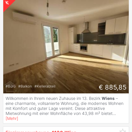
€ 885,85
#
Büro
#
Balkon
#
Kellerabteil
Willkommen in Ihrem neuen Zuhause im 13. Bezirk
Wiens
–
eine charmante, vollsanierte Wohnung, die modernes Wohnen
mit Komfort und guter Lage vereint. Diese attraktive
Mietwohnung mit einer Wohnfläche von 43,98 m² bietet
...
[
Mehr
]