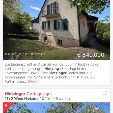
€ 840.000,-
#
Balkon
#
Keller
#
Terrasse
Die Liegenschaft im Ausmaß von ca. 505 m² liegt in locker
verbauter Umgebung in
Hietzing
(Speising) in der
Laverangasse, unweit des
Hietzinger
Bades und des
Rosenhügels, der Schlosspark Schönbrunn ist in ca, 25
Fußminuten
...
[
Mehr
]
Hietzinger
Cottagelage!
1130
Wien
,
Hietzing
/ 277m² /
9 Zimmer