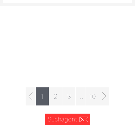
1
2
3
...
10
Suchagent