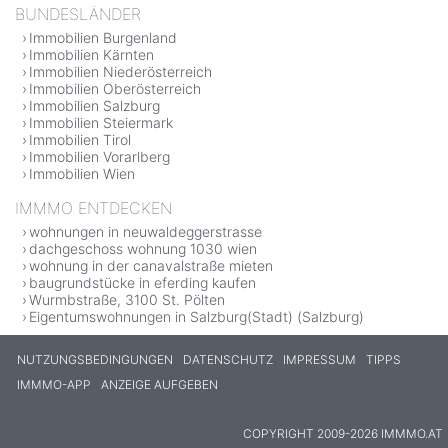
BUNDESLÄNDER
Immobilien Burgenland
Immobilien Kärnten
Immobilien Niederösterreich
Immobilien Oberösterreich
Immobilien Salzburg
Immobilien Steiermark
Immobilien Tirol
Immobilien Vorarlberg
Immobilien Wien
IMMMO ENTDECKEN
wohnungen in neuwaldeggerstrasse
dachgeschoss wohnung 1030 wien
wohnung in der canavalstraße mieten
baugrundstücke in eferding kaufen
Wurmbstraße, 3100 St. Pölten
Eigentumswohnungen in Salzburg(Stadt) (Salzburg)
NUTZUNGSBEDINGUNGEN
DATENSCHUTZ
IMPRESSUM
TIPPS
IMMMO-APP
ANZEIGE AUFGEBEN
COPYRIGHT 2009-2026 IMMMO.AT