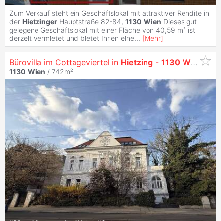
Zum Verkauf steht ein Geschäftslokal mit attraktiver Rendite in
der
Hietzinger
Hauptstraße 82-84,
1130
Wien
Dieses gut
gelegene Geschäftslokal mit einer Fläche von 40,59 m² ist
derzeit vermietet und bietet Ihnen eine
...
[
Mehr
]
Bürovilla im Cottageviertel in
Hietzing
-
1130
Wien
zu m
1130
Wien
/ 742m²