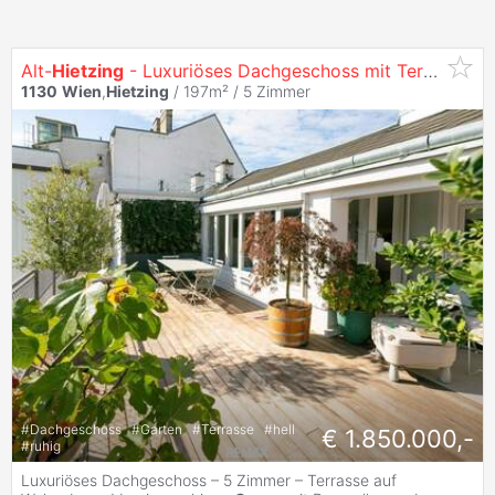
Alt-
Hietzing
- Luxuriöses Dachgeschoss mit Terrasse auf Wohnebene !
1130
Wien
,
Hietzing
/ 197m² /
5 Zimmer
#
Dachgeschoss
#
Garten
#
Terrasse
#
hell
€ 1.850.000,-
#
ruhig
Luxuriöses Dachgeschoss – 5 Zimmer – Terrasse auf