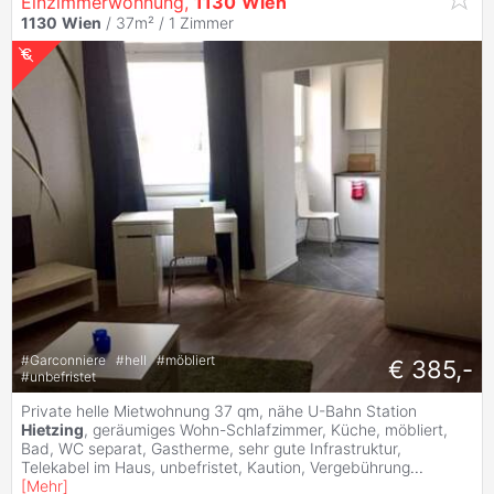
Einzimmerwohnung,
1130
Wien
1130
Wien
/ 37m² /
1 Zimmer
#
Garconniere
#
hell
#
möbliert
€ 385,-
#
unbefristet
Private helle Mietwohnung 37 qm, nähe U-Bahn Station
Hietzing
, geräumiges Wohn-Schlafzimmer, Küche, möbliert,
Bad, WC separat, Gastherme, sehr gute Infrastruktur,
Telekabel im Haus, unbefristet, Kaution, Vergebührung
...
[
Mehr
]