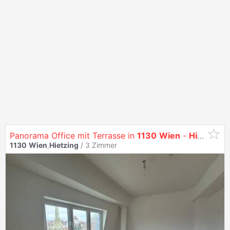
Panorama Office mit Terrasse in
1130
Wien
-
Hietzing
1130
Wien
,
Hietzing
/
3 Zimmer