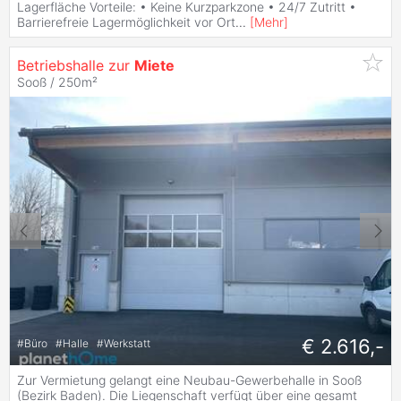
Lagerfläche Vorteile: • Keine Kurzparkzone • 24/7 Zutritt •
Barrierefreie Lagermöglichkeit vor Ort
...
[
Mehr
]
Betriebshalle zur
Miete
Sooß / 250m²
€ 2.616,-
#
Büro
#
Halle
#
Werkstatt
Zur Vermietung gelangt eine Neubau-Gewerbehalle in Sooß
(Bezirk Baden). Die Liegenschaft verfügt über eine gesamt