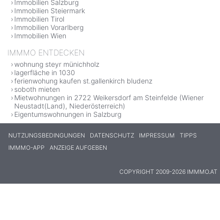
Immobilien Salzburg
Immobilien Steiermark
Immobilien Tirol
Immobilien Vorarlberg
Immobilien Wien
IMMMO ENTDECKEN
wohnung steyr münichholz
lagerfläche in 1030
ferienwohung kaufen st.gallenkirch bludenz
soboth mieten
Mietwohnungen in 2722 Weikersdorf am Steinfelde (Wiener
Neustadt(Land), Niederösterreich)
Eigentumswohnungen in Salzburg
NUTZUNGSBEDINGUNGEN
DATENSCHUTZ
IMPRESSUM
TIPPS
IMMMO-APP
ANZEIGE AUFGEBEN
COPYRIGHT 2009-2026 IMMMO.AT