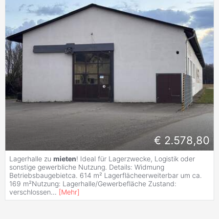
€ 2.578,80
Lagerhalle zu
mieten
! Ideal für Lagerzwecke, Logistik oder
sonstige gewerbliche Nutzung. Details: Widmung
Betriebsbaugebietca. 614 m² Lagerflächeerweiterbar um ca.
169 m²Nutzung: Lagerhalle/Gewerbefläche Zustand:
verschlossen
...
[
Mehr
]