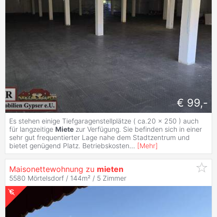
€ 99,-
Es stehen einige Tiefgaragenstellplätze ( ca.20 x 250 ) auch
für langzeitige
Miete
zur Verfügung. Sie befinden sich in einer
sehr gut frequentierter Lage nahe dem Stadtzentrum und
bietet genügend Platz. Betriebskosten
...
[
Mehr
]
Maisonettewohnung zu
mieten
5580 Mörtelsdorf / 144m² /
5 Zimmer