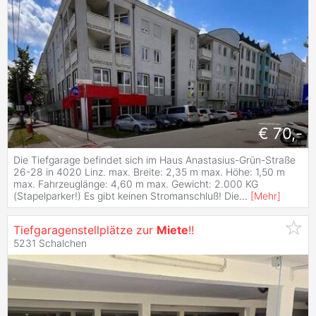
€ 70,-
Die Tiefgarage befindet sich im Haus Anastasius-Grün-Straße
26-28 in 4020 Linz. max. Breite: 2,35 m max. Höhe: 1,50 m
max. Fahrzeuglänge: 4,60 m max. Gewicht: 2.000 KG
(Stapelparker!) Es gibt keinen Stromanschluß! Die
...
[
Mehr
]
Tiefgaragenstellplätze zur
Miete
!!
5231 Schalchen