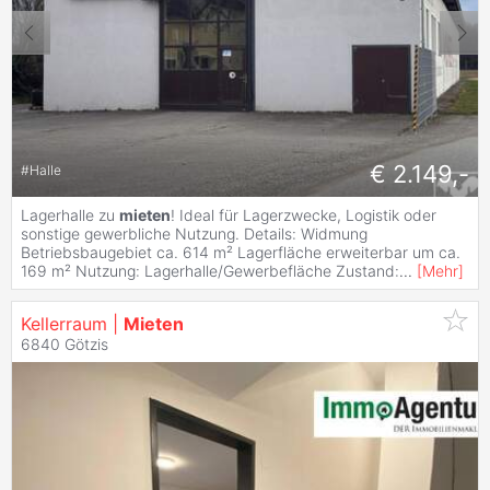
€ 2.149,-
#
Halle
Lagerhalle zu
mieten
! Ideal für Lagerzwecke, Logistik oder
sonstige gewerbliche Nutzung. Details: Widmung
Betriebsbaugebiet ca. 614 m² Lagerfläche erweiterbar um ca.
169 m² Nutzung: Lagerhalle/Gewerbefläche Zustand:
...
[
Mehr
]
Kellerraum |
Mieten
6840 Götzis