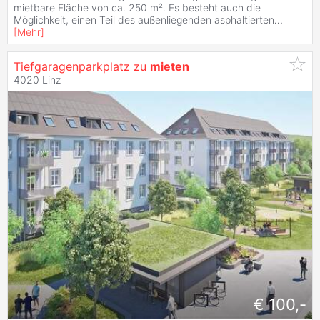
mietbare Fläche von ca. 250 m². Es besteht auch die
Möglichkeit, einen Teil des außenliegenden asphaltierten
...
[
Mehr
]
Tiefgaragenparkplatz zu
mieten
4020 Linz
€ 100,-