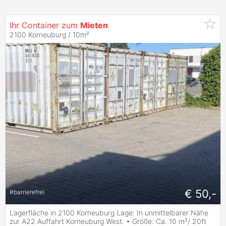
Ihr Container zum
Mieten
2100 Korneuburg / 10m²
€ 50,-
#
barrierefrei
Lagerfläche in 2100 Korneuburg Lage: In unmittelbarer Nähe
zur A22 Auffahrt Korneuburg West. • Größe: Ca. 10 m²/ 20ft