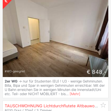
€ 848,-
#
WG-geeignet
2er
WG
-> nur für Studenten (EU) ! U3 - wenige Gehminuten.
Billa, Bipa und Spar in wenigen Gehminuten erreichbar. Mit der
U Bahn erreichen Sie in wenigen Minuten die Innenstadt/Uni
etc. Teil- oder NICHT MÖBLIERT - bis
...
[
Mehr
]
TAUSCHWOHNUNG Lichtdurchflutete Altbauwohnung in Top Uni-Lage /
8010 Graz / 70m² /
3 Zimmer