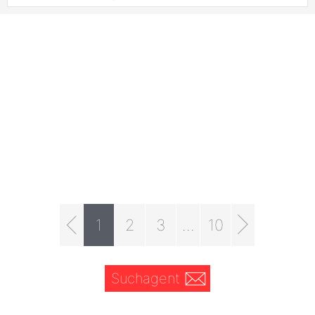
1
2
3
...
10
Suchagent