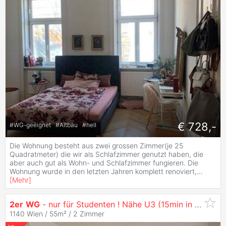
€ 728,-
#
WG-geeignet
#
Altbau
#
hell
Die Wohnung besteht aus zwei grossen Zimmer(je 25
Quadratmeter) die wir als Schlafzimmer genutzt haben, die
aber auch gut als Wohn- und Schlafzimmer fungieren. Die
Wohnung wurde in den letzten Jahren komplett renoviert,
...
[
Mehr
]
2er
WG
- nur für Studenten ! Nähe U3 (15min in die CITY mit der U Bahn)
1140 Wien / 55m² /
2 Zimmer