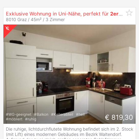
Exklusive Wohnung in Uni-Nähe, perfekt für
2er
-
WG
8010 Graz / 45m² /
3 Zimmer
#
WG-geeignet
#
Balkon
#
Kellerabteil
#
hell
€ 819,30
#
möbliert
#
ruhig
Die ruhige, lichtdurchflutete Wohnung befindet sich im 2. Stock
(mit Lift) eines modernen Gebäudes im Bezirk Waltendorf.