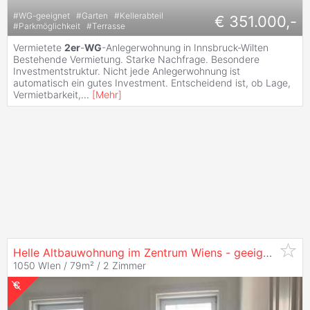
#
WG-geeignet
#
Garten
#
Kellerabteil
€ 351.000,-
#
Parkmöglichkeit
#
Terrasse
Vermietete
2er
-
WG
-Anlegerwohnung in Innsbruck-Wilten
Bestehende Vermietung. Starke Nachfrage. Besondere
Investmentstruktur. Nicht jede Anlegerwohnung ist
automatisch ein gutes Investment. Entscheidend ist, ob Lage,
Vermietbarkeit,
...
[
Mehr
]
Helle Altbauwohnung im Zentrum Wiens - geeignet für
2
1050 WIen / 79m² /
2 Zimmer