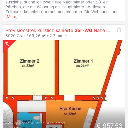
ausziehe, suche ich zwei neue Nachmieter oder z.B. ein
Pärchen, die die Wohnung als Hauptmieter ab diesem
Zeitpunkt komplett übernehmen möchten. Die Wohnung kann
...
[
Mehr
]
Provisionsfrei: kürzlich sanierte
2er
-
WG
Nähe Lendplatz - am Lendkai
8020 Graz / 69,26m² /
2 Zimmer
#
WG-geeignet
#
Garten
#
Kellerabteil
€ 957,53
#
möbliert