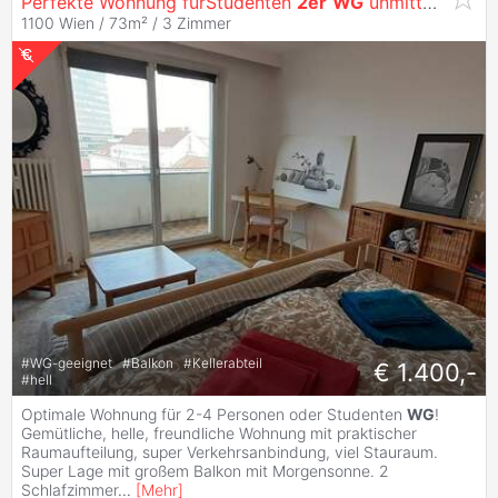
Perfekte Wohnung fürStudenten
2er
WG
unmittelbare Nähe zum Hauptbahnhof, all inklusive
1100 Wien / 73m² /
3 Zimmer
#
WG-geeignet
#
Balkon
#
Kellerabteil
€ 1.400,-
#
hell
Optimale Wohnung für 2-4 Personen oder Studenten
WG
!
Gemütliche, helle, freundliche Wohnung mit praktischer
Raumaufteilung, super Verkehrsanbindung, viel Stauraum.
Super Lage mit großem Balkon mit Morgensonne. 2
Schlafzimmer
...
[
Mehr
]