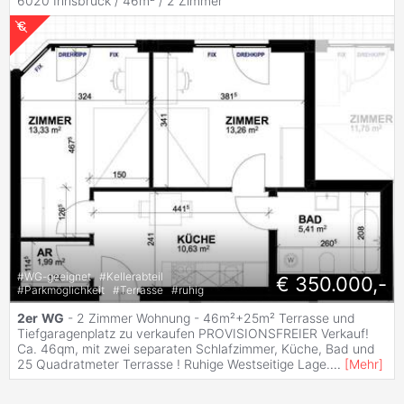
6020 Innsbruck / 46m² /
2 Zimmer
#
WG-geeignet
#
Kellerabteil
€ 350.000,-
#
Parkmöglichkeit
#
Terrasse
#
ruhig
2er
WG
- 2 Zimmer Wohnung - 46m²+25m² Terrasse und
Tiefgaragenplatz zu verkaufen PROVISIONSFREIER Verkauf!
Ca. 46qm, mit zwei separaten Schlafzimmer, Küche, Bad und
25 Quadratmeter Terrasse ! Ruhige Westseitige Lage.
...
[
Mehr
]