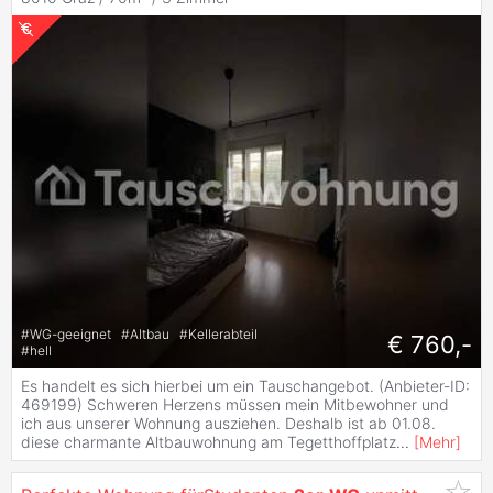
#
WG-geeignet
#
Altbau
#
Kellerabteil
€ 760,-
#
hell
Es handelt es sich hierbei um ein Tauschangebot. (Anbieter-ID:
469199) Schweren Herzens müssen mein Mitbewohner und
ich aus unserer Wohnung ausziehen. Deshalb ist ab 01.08.
diese charmante Altbauwohnung am Tegetthoffplatz
...
[
Mehr
]