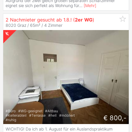
Aufgrund der zwei gleich großen separaten Schlafzimmer
eignet sie sich perfekt als Wohnung für
...
[
Mehr
]
2 Nachmieter gesucht ab 1.8.! (
2er
WG
)
8020 Graz / 65m² /
4 Zimmer
#
Büro
#
WG-geeignet
#
Altbau
#
Kellerabteil
#
Terrasse
#
hell
#
möbliert
€ 800,-
#
ruhig
WICHTIG! Da ich ab 1. August für ein Auslandspraktikum