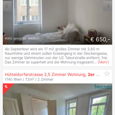
€ 650,-
#
WG-geeignet
#
Altbau
Ab September wird ein 17 m2 großes Zimmer mit 3,60 m
Raumhöhe und einem süßen Eckeingang in der Glockengasse,
nur wenige Gehminuten von der U2 Taborstraße entfernt, frei.
Das Zimmer ist superhell und die Wohnung insgesamt
...
[
Mehr
]
Hütteldorferstrasse 2,5 Zimmer Wohnung,
2er
WG
Geeig
1140 Wien / 72m² /
2 Zimmer