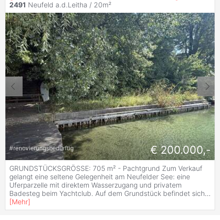
2491
Neufeld a.d.Leitha / 20m²
€ 200.000,-
#
renovierungsbedürftig
GRUNDSTÜCKSGRÖSSE: 705 m² - Pachtgrund Zum Verkauf
gelangt eine seltene Gelegenheit am Neufelder See: eine
Uferparzelle mit direktem Wasserzugang und privatem
Badesteg beim Yachtclub. Auf dem Grundstück befindet sich
...
[
Mehr
]