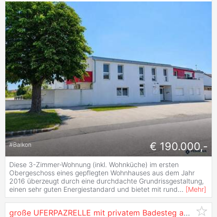
€ 190.000,-
#
Balkon
Diese 3-Zimmer-Wohnung (inkl. Wohnküche) im ersten
Obergeschoss eines gepflegten Wohnhauses aus dem Jahr
2016 überzeugt durch eine durchdachte Grundrissgestaltung,
einen sehr guten Energiestandard und bietet mit rund
...
[
Mehr
]
große UFERPAZRELLE mit privatem Badesteg am Neufelder See ? Holzhaus mit Renovierungsbedarf beim Yachtclub auf Pachtgrund zu verkaufen