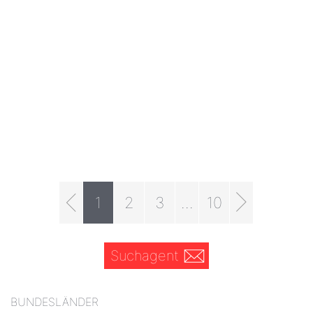
1
2
3
...
10
Suchagent
BUNDESLÄNDER