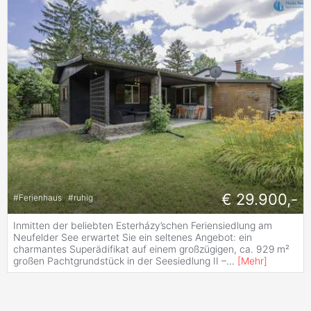
€ 29.900,-
#
Ferienhaus
#
ruhig
Inmitten der beliebten Esterházy’schen Feriensiedlung am
Neufelder See erwartet Sie ein seltenes Angebot: ein
charmantes Superädifikat auf einem großzügigen, ca. 929 m²
großen Pachtgrundstück in der Seesiedlung II –
...
[
Mehr
]