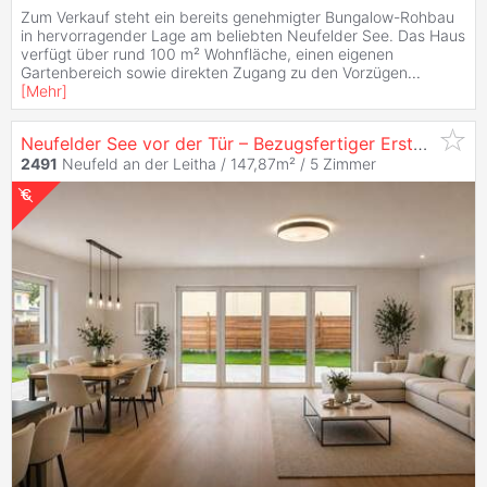
Zum Verkauf steht ein bereits genehmigter Bungalow-Rohbau
in hervorragender Lage am beliebten Neufelder See. Das Haus
verfügt über rund 100 m² Wohnfläche, einen eigenen
Gartenbereich sowie direkten Zugang zu den Vorzügen
...
[
Mehr
]
Neufelder See vor der Tür – Bezugsfertiger Erstbezug mit Eigengarten, Photovoltaik & Erdwärmepumpe I PROVISIONSFREI
2491
Neufeld an der Leitha / 147,87m² /
5 Zimmer