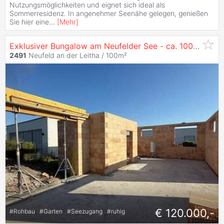
Nutzungsmöglichkeiten und eignet sich ideal als
Sommerresidenz. In angenehmer Seenähe gelegen, genießen
Sie hier eine
...
[
Mehr
]
Exklusiver Bungalow am Neufelder See - ca. 100 m² Wohnfläche mit Garten und Seezugang
2491
Neufeld an der Leitha / 100m²
€ 120.000,-
#
Rohbau
#
Garten
#
Seezugang
#
ruhig