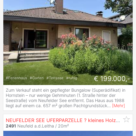
€ 199.000,-
#
Ferienhaus
#
Garten
#
Terrasse
#
ruhig
Zum Verkauf steht ein gepflegter Bungalow (Superädifikat) in
Hornstein – nur wenige Gehminuten (1. Straße hinter der
Seestraße) vom Neufelder See entfernt. Das Haus aus 1988
liegt auf einem ca. 657 m² großen Pachtgrundstück
...
[
Mehr
]
NEUFELDER SEE UFERPARZELLE ? kleines Holzhaus mit privatem Uferbereich auf Pachtgrund zu verkaufen
2491
Neufeld a.d.Leitha / 20m²