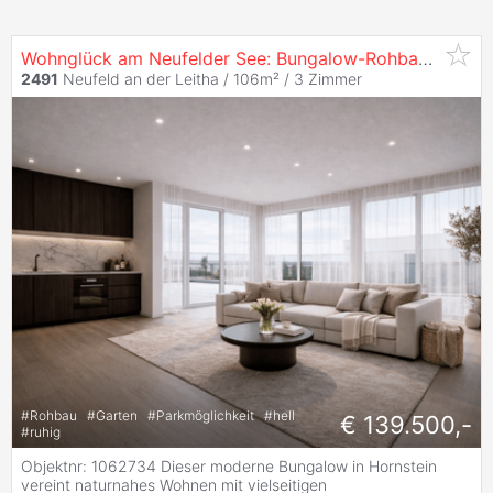
Wohnglück am Neufelder See: Bungalow-Rohbau mit Baubewilligung und Einreichplan auf Pachtgrund
2491
Neufeld an der Leitha / 106m² /
3 Zimmer
#
Rohbau
#
Garten
#
Parkmöglichkeit
#
hell
€ 139.500,-
#
ruhig
Objektnr: 1062734 Dieser moderne Bungalow in Hornstein
vereint naturnahes Wohnen mit vielseitigen