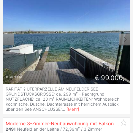
€ 99.000,-
#
Terrasse
RARITÄT ? UFERPARZELLE AM NEUFELDER SEE
GRUNDSTÜCKSGRÖSSE: ca. 299 m² - Pachtgrund
NUTZFLÄCHE: ca. 20 m² RÄUMLICHKEITEN: Wohnbereich,
Kochnische, Dusche; Dachterrasse mit herrlichem Ausblick
über den See ANSCHLÜSSE:
...
[
Mehr
]
Moderne 3-Zimmer-Neubauwohnung mit Balkon & Seenähe – Wohnen nahe dem Neufelder See
2491
Neufeld an der Leitha / 72,39m² /
3 Zimmer