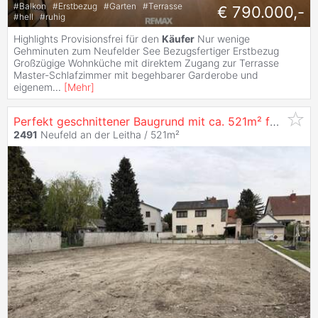
#
Balkon
#
Erstbezug
#
Garten
#
Terrasse
€ 790.000,-
#
hell
#
ruhig
Highlights Provisionsfrei für den
Käufer
Nur wenige
Gehminuten zum Neufelder See Bezugsfertiger Erstbezug
Großzügige Wohnküche mit direktem Zugang zur Terrasse
Master-Schlafzimmer mit begehbarer Garderobe und
eigenem
...
[
Mehr
]
Perfekt geschnittener Baugrund mit ca. 521m² für Einzel- oder Doppelhaus, Ruhelage, Sackgasse
2491
Neufeld an der Leitha / 521m²